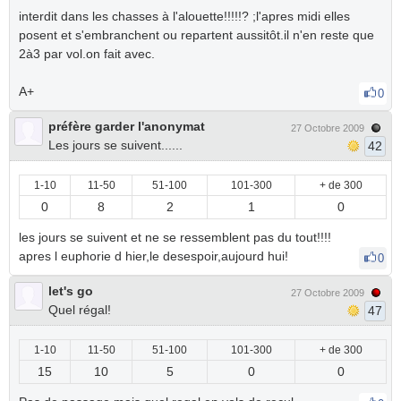
interdit dans les chasses à l'alouette!!!!!? ;l'apres midi elles
posent et s'embranchent ou repartent aussitôt.il n'en reste que
2à3 par vol.on fait avec.
A+
0
préfère garder l'anonymat
27 Octobre 2009
Les jours se suivent......
42
1-10
11-50
51-100
101-300
+ de 300
0
8
2
1
0
les jours se suivent et ne se ressemblent pas du tout!!!!
apres l euphorie d hier,le desespoir,aujourd hui!
0
let's go
27 Octobre 2009
Quel régal!
47
1-10
11-50
51-100
101-300
+ de 300
15
10
5
0
0