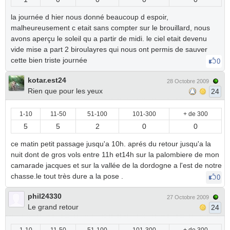
la journée d hier nous donné beaucoup d espoir,
malheureusement c etait sans compter sur le brouillard, nous
avons aperçu le soleil qu a partir de midi. le ciel etait devenu
vide mise a part 2 biroulayres qui nous ont permis de sauver
cette bien triste journée
0
kotar.est24
28 Octobre 2009
Rien que pour les yeux
24
1-10
11-50
51-100
101-300
+ de 300
5
5
2
0
0
ce matin petit passage jusqu'a 10h. aprés du retour jusqu'a la
nuit dont de gros vols entre 11h et14h sur la palombiere de mon
camarade jacques et sur la vallée de la dordogne a l'est de notre
chasse.le tout très dure a la pose .
0
phil24330
27 Octobre 2009
Le grand retour
24