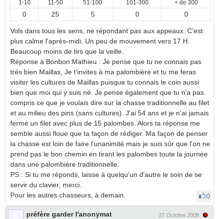
1-10
11-50
51-100
101-300
+ de 300
0
25
5
0
0
Vols dans tous les sens, ne répondant pas aux appeaux. C'est
plus calme l'après-midi. Un peu de mouvement vers 17 H.
Beaucoup moins de tirs que la veille.
Réponse à Bonbon Mathieu : Je pense que tu ne connais pas
trés bien Maillas, Je t'invites à ma palombière et tu me feras
visiter les cultures de Maillas puisque tu connais le coin aussi
bien que moi qui y suis né. Je pense également que tu n'a pas
compris ce que je voulais dire sur la chasse traditionnelle au filet
et au milieu des pins (sans cultures). J'ai 54 ans et je n'ai jamais
fermé un filet avec plus de 15 palombes. Alors ta réponse me
semble aussi floue que ta façon de rédiger. Ma façon de penser
la chasse est loin de faire l'unanimité mais je suis sûr que l'on ne
prend pas le bon chemin en tirant les palombes toute la journée
dans une palombière traditionnelle.
PS : Si tu me réponds, laisse à quelqu'un d'autre le soin de se
servir du clavier, merci.
Pour les autres chasseurs, à demain.
0
préfère garder l'anonymat
27 Octobre 2009