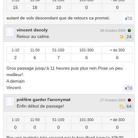
1-10
11-50
51-100
101-300
+ de 300
15
18
10
0
0
autant de vols descendant que de retours ca promet.
0
vincent decoly
28 Octobre 2009
Retour au calme.
24
1-10
11-50
51-100
101-300
+ de 300
2
6
7
6
6
Gros passage jusqu'à 11 heures puis plus rein.Pose un peu
meilleur!.
A demain
Vincent
0
préfère garder l'anonymat
27 Octobre 2009
Enfin début de passage!
64
1-10
11-50
51-100
101-300
+ de 300
0
0
0
0
0
Par une matinée très couvert par le brouillard jusqu'a 10h30