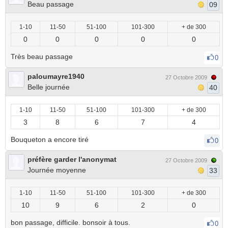
Beau passage
09
1-10
11-50
51-100
101-300
+ de 300
0
0
0
0
0
Très beau passage
0
paloumayre1940
27 Octobre 2009
Belle journée
40
1-10
11-50
51-100
101-300
+ de 300
3
8
6
7
4
Bouqueton a encore tiré
0
préfère garder l'anonymat
27 Octobre 2009
Journée moyenne
33
1-10
11-50
51-100
101-300
+ de 300
10
9
6
2
0
bon passage, difficile. bonsoir à tous.
0