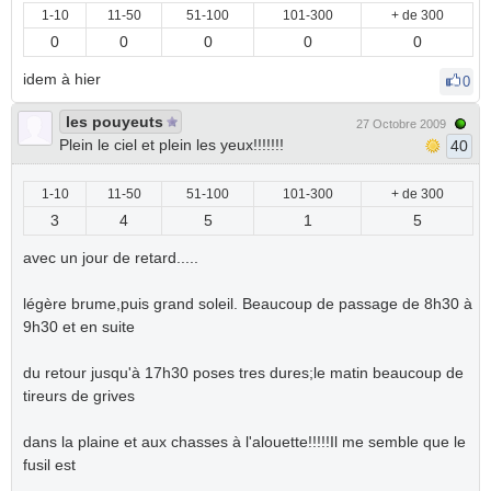
1-10
11-50
51-100
101-300
+ de 300
0
0
0
0
0
idem à hier
0
les pouyeuts
27 Octobre 2009
Plein le ciel et plein les yeux!!!!!!!
40
1-10
11-50
51-100
101-300
+ de 300
3
4
5
1
5
avec un jour de retard.....
légère brume,puis grand soleil. Beaucoup de passage de 8h30 à
9h30 et en suite
du retour jusqu'à 17h30 poses tres dures;le matin beaucoup de
tireurs de grives
dans la plaine et aux chasses à l'alouette!!!!!Il me semble que le
fusil est