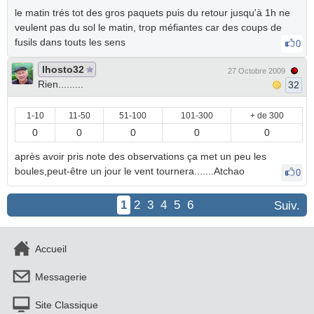
le matin trés tot des gros paquets puis du retour jusqu'à 1h ne
veulent pas du sol le matin, trop méfiantes car des coups de
fusils dans touts les sens
0
lhosto32
27 Octobre 2009
Rien.........
32
1-10
11-50
51-100
101-300
+ de 300
0
0
0
0
0
après avoir pris note des observations ça met un peu les
boules,peut-être un jour le vent tournera.......Atchao
0
1
2
3
4
5
6
Suiv.
Accueil
Messagerie
Site Classique