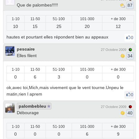
Que de palombes!!!!!
87
1-10
11-50
51-100
101-300
+ de 300
10
15
25
20
12
hautes et pourtant elles répondent bien au appeaux
0
pescaire
27 Octobre 2009
Elles filent
34
1-10
11-50
51-100
101-300
+ de 300
0
6
3
0
0
ok,avec toi,Mich,mais vivement que le vent tourne.Unpeu le
matin,rien l aprem
0
palombebleu
27 Octobre 2009
Débourage
40
1-10
11-50
51-100
101-300
+ de 300
0
0
0
6
9