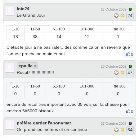
loic24
27 Octobre 2009
Le Grand Jour
24
1-10
11-50
51-100
101-300
+ de 300
13
38
14
12
1
C'était le jour à ne pas rater...des comme çà on en reverra que
l'année prochaine maintenant
0
epaille
28 Octobre 2009
Recul !!!!!!!!!!!!!!!!!!!!
47
1-10
11-50
51-100
101-300
+ de 300
0
0
0
0
0
encore du recul trés important avec 35 vols sur la chasse pour
environ 5à6000 oiseaux.
0
préfère garder l'anonymat
27 Octobre 2009
On prend les mêmes et on continue
64