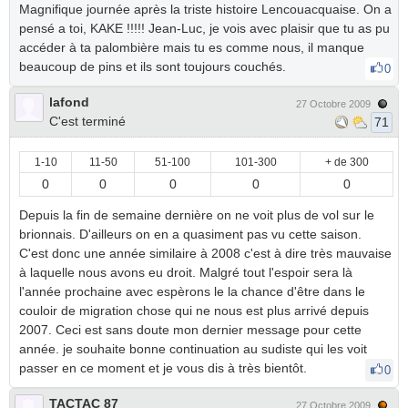
Magnifique journée après la triste histoire Lencouacquaise. On a
pensé a toi, KAKE !!!!! Jean-Luc, je vois avec plaisir que tu as pu
accéder à ta palombière mais tu es comme nous, il manque
beaucoup de pins et ils sont toujours couchés.
0
lafond
27 Octobre 2009
C'est terminé
71
1-10
11-50
51-100
101-300
+ de 300
0
0
0
0
0
Depuis la fin de semaine dernière on ne voit plus de vol sur le
brionnais. D'ailleurs on en a quasiment pas vu cette saison.
C'est donc une année similaire à 2008 c'est à dire très mauvaise
à laquelle nous avons eu droit. Malgré tout l'espoir sera là
l'année prochaine avec espèrons le la chance d'être dans le
couloir de migration chose qui ne nous est plus arrivé depuis
2007. Ceci est sans doute mon dernier message pour cette
année. je souhaite bonne continuation au sudiste qui les voit
passer en ce moment et je vous dis à très bientôt.
0
TACTAC 87
27 Octobre 2009