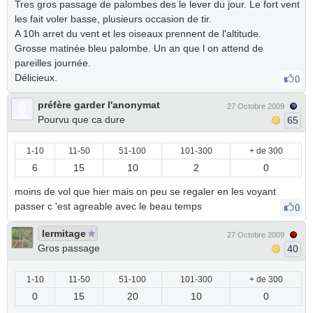
Tres gros passage de palombes des le lever du jour. Le fort vent
les fait voler basse, plusieurs occasion de tir.
A 10h arret du vent et les oiseaux prennent de l'altitude.
Grosse matinée bleu palombe. Un an que l on attend de
pareilles journée.
Délicieux.
0
préfère garder l'anonymat
27 Octobre 2009
Pourvu que ca dure
65
1-10
11-50
51-100
101-300
+ de 300
6
15
10
2
0
moins de vol que hier mais on peu se regaler en les voyant
passer c 'est agreable avec le beau temps
0
lermitage
27 Octobre 2009
Gros passage
40
1-10
11-50
51-100
101-300
+ de 300
0
15
20
10
0