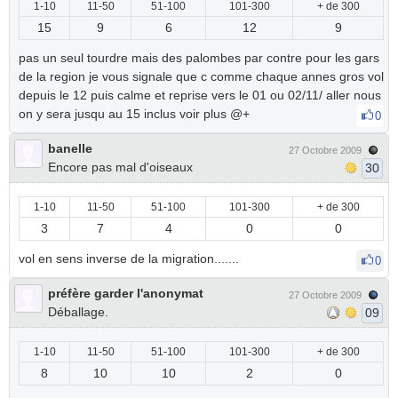
1-10
11-50
51-100
101-300
+ de 300
15
9
6
12
9
pas un seul tourdre mais des palombes par contre pour les gars
de la region je vous signale que c comme chaque annes gros vol
depuis le 12 puis calme et reprise vers le 01 ou 02/11/ aller nous
on y sera jusqu au 15 inclus voir plus @+
0
banelle
27 Octobre 2009
Encore pas mal d'oiseaux
30
1-10
11-50
51-100
101-300
+ de 300
3
7
4
0
0
vol en sens inverse de la migration.......
0
préfère garder l'anonymat
27 Octobre 2009
Déballage.
09
1-10
11-50
51-100
101-300
+ de 300
8
10
10
2
0