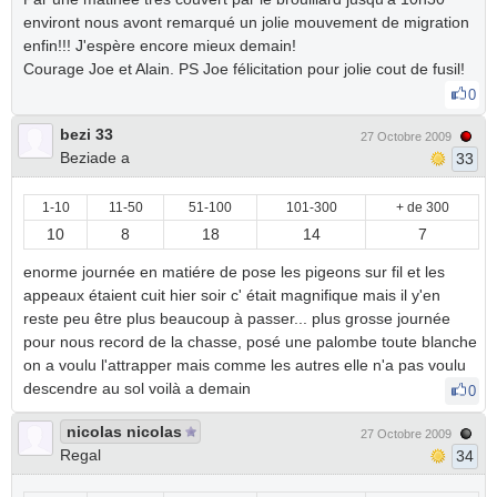
environt nous avont remarqué un jolie mouvement de migration
enfin!!! J'espère encore mieux demain!
Courage Joe et Alain. PS Joe félicitation pour jolie cout de fusil!
0
bezi 33
27 Octobre 2009
Beziade a
33
1-10
11-50
51-100
101-300
+ de 300
10
8
18
14
7
enorme journée en matiére de pose les pigeons sur fil et les
appeaux étaient cuit hier soir c' était magnifique mais il y'en
reste peu être plus beaucoup à passer... plus grosse journée
pour nous record de la chasse, posé une palombe toute blanche
on a voulu l'attrapper mais comme les autres elle n'a pas voulu
descendre au sol voilà a demain
0
nicolas nicolas
27 Octobre 2009
Regal
34