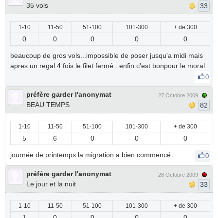
35 vols
33
1-10
11-50
51-100
101-300
+ de 300
0
0
0
0
0
beaucoup de gros vols...impossible de poser jusqu'a midi mais
apres un regal 4 fois le filet fermé...enfin c'est bonpour le moral
0
préfère garder l'anonymat
27 Octobre 2009
BEAU TEMPS
82
1-10
11-50
51-100
101-300
+ de 300
5
6
0
0
0
journée de printemps la migration a bien commencé
0
préfère garder l'anonymat
28 Octobre 2009
Le jour et la nuit
33
1-10
11-50
51-100
101-300
+ de 300
1
0
0
0
0