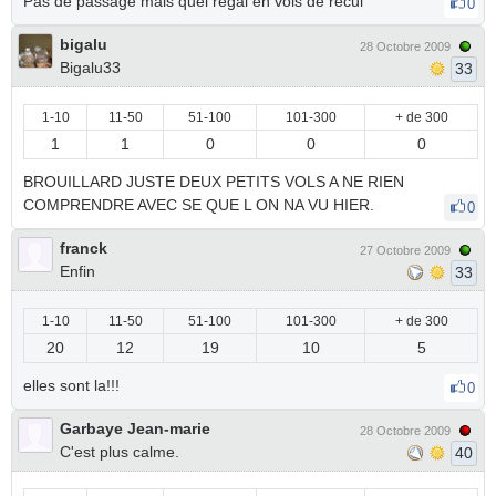
Pas de passage mais quel regal en vols de recul
0
bigalu
28 Octobre 2009
Bigalu33
33
1-10
11-50
51-100
101-300
+ de 300
1
1
0
0
0
BROUILLARD JUSTE DEUX PETITS VOLS A NE RIEN
COMPRENDRE AVEC SE QUE L ON NA VU HIER.
0
franck
27 Octobre 2009
Enfin
33
1-10
11-50
51-100
101-300
+ de 300
20
12
19
10
5
elles sont la!!!
0
Garbaye Jean-marie
28 Octobre 2009
C'est plus calme.
40