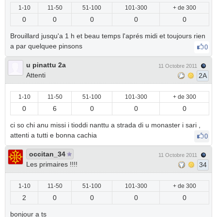
1-10
11-50
51-100
101-300
+ de 300
0
0
0
0
0
Brouillard jusqu'a 1 h et beau temps l'aprés midi et toujours rien
a par quelquee pinsons
0
u pinattu 2a
11 Octobre 2011
Attenti
2A
1-10
11-50
51-100
101-300
+ de 300
0
6
0
0
0
ci so chi anu missi i tioddi nanttu a strada di u monaster i sari ,
attenti a tutti e bonna cachia
0
occitan_34
11 Octobre 2011
Les primaires !!!!
34
1-10
11-50
51-100
101-300
+ de 300
2
0
0
0
0
bonjour a ts