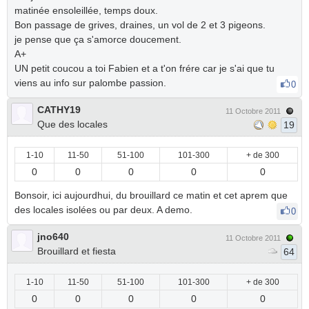
matinée ensoleillée, temps doux.
Bon passage de grives, draines, un vol de 2 et 3 pigeons.
je pense que ça s'amorce doucement.
A+
UN petit coucou a toi Fabien et a t'on frére car je s'ai que tu
viens au info sur palombe passion.
0
CATHY19
11 Octobre 2011
Que des locales
19
1-10
11-50
51-100
101-300
+ de 300
0
0
0
0
0
Bonsoir, ici aujourdhui, du brouillard ce matin et cet aprem que
des locales isolées ou par deux. A demo.
0
jno640
11 Octobre 2011
Brouillard et fiesta
64
1-10
11-50
51-100
101-300
+ de 300
0
0
0
0
0