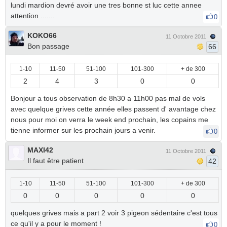
lundi mardion devré avoir une tres bonne st luc cette annee
attention .......
0
KOKO66
11 Octobre 2011
Bon passage
66
1-10
11-50
51-100
101-300
+ de 300
2
4
3
0
0
Bonjour a tous observation de 8h30 a 11h00 pas mal de vols
avec quelque grives cette année elles passent d' avantage chez
nous pour moi on verra le week end prochain, les copains me
tienne informer sur les prochain jours a venir.
0
MAXI42
11 Octobre 2011
Il faut être patient
42
1-10
11-50
51-100
101-300
+ de 300
0
0
0
0
0
quelques grives mais a part 2 voir 3 pigeon sédentaire c'est tous
ce qu'il y a pour le moment !
0