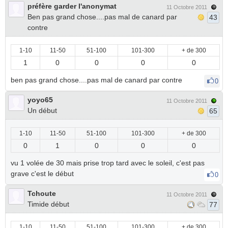
préfère garder l'anonymat
11 Octobre 2011
Ben pas grand chose....pas mal de canard par
43
contre
1-10
11-50
51-100
101-300
+ de 300
1
0
0
0
0
ben pas grand chose....pas mal de canard par contre
0
yoyo65
11 Octobre 2011
Un début
65
1-10
11-50
51-100
101-300
+ de 300
0
1
0
0
0
vu 1 volée de 30 mais prise trop tard avec le soleil, c'est pas
grave c'est le début
0
Tchoute
11 Octobre 2011
Timide début
77
1-10
11-50
51-100
101-300
+ de 300