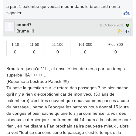
a part 1 palombe qui voulait mourir dans le brouillard rien à
signaler
0
coco47
11 Octobre 2011
Brume !!!
47
1-10
11-50
51-100
101-300
+ de 300
0
0
0
0
0
Brouillard jusqu'a 11h , et ensuite rien de rien a part un temps
superbe !!!A +++++ ..
(Reponse a Lestrade Patrick !!!!)
Tu pose la question sur le retard des passages ? he bien sache
qu'il n'y a rien d'exceptionel car de mon vecu (50 ans de
palombiere) c'est tres souvent que nous sommes passes a cote
du passage , perso a l'epoque les patrons nous donnai 15 jours
de conges et bien sache qu'une fois j'ai commencer a voir des
oiseaux le dernier jour , autrement dit 14 jours a la cabanne pour
rien , en me disant a l"an prochain sa ira peut-etre mieux , alors
tu voit ''tout ce qui conditione le passage c'est le temps et la