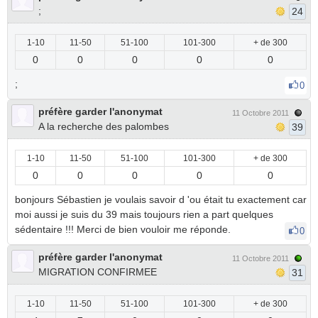
;
24
1-10
11-50
51-100
101-300
+ de 300
0
0
0
0
0
;
0
préfère garder l'anonymat
11 Octobre 2011
A la recherche des palombes
39
1-10
11-50
51-100
101-300
+ de 300
0
0
0
0
0
bonjours Sébastien je voulais savoir d 'ou était tu exactement car
moi aussi je suis du 39 mais toujours rien a part quelques
sédentaire !!! Merci de bien vouloir me réponde.
0
préfère garder l'anonymat
11 Octobre 2011
MIGRATION CONFIRMEE
31
1-10
11-50
51-100
101-300
+ de 300