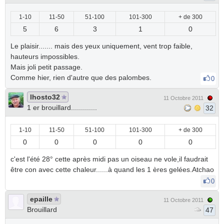
1-10
11-50
51-100
101-300
+ de 300
5
6
3
1
0
Le plaisir....... mais des yeux uniquement, vent trop faible,
hauteurs impossibles.
Mais joli petit passage.
Comme hier, rien d'autre que des palombes.
0
lhosto32
11 Octobre 2011
1 er brouillard.............
32
1-10
11-50
51-100
101-300
+ de 300
0
0
0
0
0
c'est l'été 28° cette après midi pas un oiseau ne vole,il faudrait
être con avec cette chaleur......à quand les 1 ères gelées.Atchao
0
epaille
11 Octobre 2011
Brouillard
47