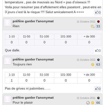
temperature , pas de mauvais au Nord = pas d'oiseaux !!!
Voila pour resumer pas d'affolement elles pasetont , peut-etre en
3 jours c'est là le risque !!!! Salut amicalement A ++++
0
préfère garder l'anonymat
11 Octobre 2011
Rien
33
1-10
11-50
51-100
101-300
+ de 300
0
0
0
0
0
Que dalle.
0
préfère garder l'anonymat
11 Octobre 2011
Toujours rien
63
1-10
11-50
51-100
101-300
+ de 300
1
0
0
0
0
Pas de grives ni palombes......
0
préfère garder l'anonymat
11 Octobre 2011
Pour le plaisir
66