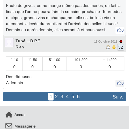
Faute de grives, on ne mange même pas des merles, on fait la
fiesta que l'on ne pourra faire la semaine prochaine. Tournedos
et cèpes, grands vins et champagne ; elle est belle la vie en
attendant la levée du brouillard et l'arrivée des belles bleues!!
Demain ou après demain, elles seront là et nous aussi.
0
Tupé L.D.P.F
11 Octobre 2011
Rien
32
1-10
11-50
51-100
101-300
+ de 300
0
0
0
0
0
Des rôdeuses....
A demain
0
1
2
3
4
5
6
Suiv.
Accueil
Messagerie