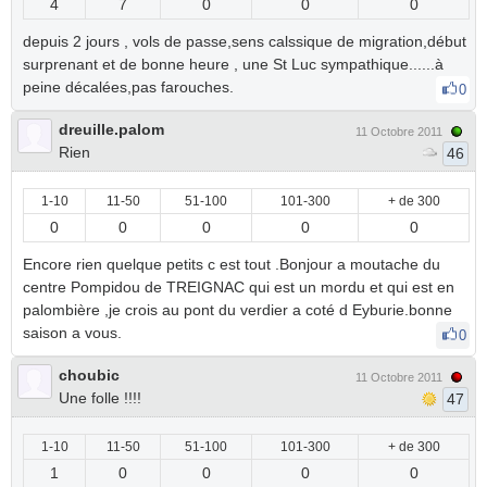
4
7
0
0
0
depuis 2 jours , vols de passe,sens calssique de migration,début
surprenant et de bonne heure , une St Luc sympathique......à
peine décalées,pas farouches.
0
dreuille.palom
11 Octobre 2011
Rien
46
1-10
11-50
51-100
101-300
+ de 300
0
0
0
0
0
Encore rien quelque petits c est tout .Bonjour a moutache du
centre Pompidou de TREIGNAC qui est un mordu et qui est en
palombière ,je crois au pont du verdier a coté d Eyburie.bonne
saison a vous.
0
choubic
11 Octobre 2011
Une folle !!!!
47
1-10
11-50
51-100
101-300
+ de 300
1
0
0
0
0