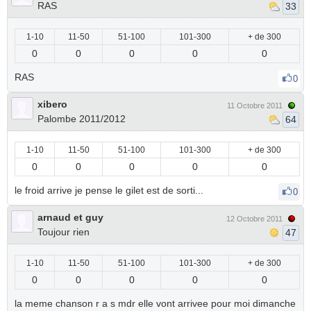
RAS
33
1-10
11-50
51-100
101-300
+ de 300
0
0
0
0
0
RAS
0
xibero
11 Octobre 2011
Palombe 2011/2012
64
1-10
11-50
51-100
101-300
+ de 300
0
0
0
0
0
le froid arrive je pense le gilet est de sorti...
0
arnaud et guy
12 Octobre 2011
Toujour rien
47
1-10
11-50
51-100
101-300
+ de 300
0
0
0
0
0
la meme chanson r a s mdr elle vont arrivee pour moi dimanche