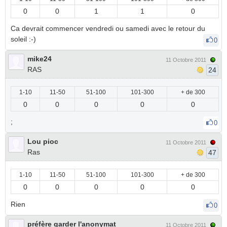
0
0
1
1
0
Ca devrait commencer vendredi ou samedi avec le retour du
soleil :-)
0
mike24
11 Octobre 2011
RAS
24
1-10
11-50
51-100
101-300
+ de 300
0
0
0
0
0
;
0
Lou pioc
11 Octobre 2011
Ras
47
1-10
11-50
51-100
101-300
+ de 300
0
0
0
0
0
Rien
0
préfère garder l'anonymat
11 Octobre 2011