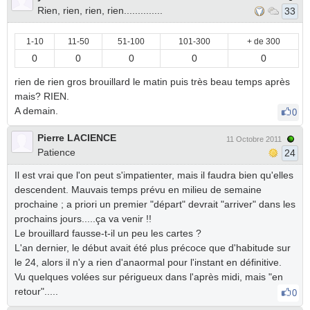
Rien, rien, rien, rien..............
33
1-10
11-50
51-100
101-300
+ de 300
0
0
0
0
0
rien de rien gros brouillard le matin puis très beau temps après
mais? RIEN.
A demain.
0
Pierre LACIENCE
11 Octobre 2011
Patience
24
Il est vrai que l'on peut s'impatienter, mais il faudra bien qu'elles
descendent. Mauvais temps prévu en milieu de semaine
prochaine ; a priori un premier "départ" devrait "arriver" dans les
prochains jours.....ça va venir !!
Le brouillard fausse-t-il un peu les cartes ?
L'an dernier, le début avait été plus précoce que d'habitude sur
le 24, alors il n'y a rien d'anaormal pour l'instant en définitive.
Vu quelques volées sur périgueux dans l'après midi, mais "en
retour".....
0