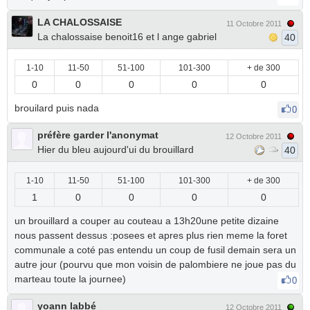
LA CHALOSSAISE
11 Octobre 2011
La chalossaise benoit16 et l ange gabriel
40
1-10
11-50
51-100
101-300
+ de 300
0
0
0
0
0
brouilard puis nada
0
préfère garder l'anonymat
12 Octobre 2011
Hier du bleu aujourd'ui du brouillard
40
1-10
11-50
51-100
101-300
+ de 300
1
0
0
0
0
un brouillard a couper au couteau a 13h20une petite dizaine
nous passent dessus :posees et apres plus rien meme la foret
communale a coté pas entendu un coup de fusil demain sera un
autre jour (pourvu que mon voisin de palombiere ne joue pas du
marteau toute la journee)
0
yoann labbé
12 Octobre 2011