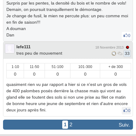
Surpris par les pentes, la densité du bois et le nombre de vols!
Demain, on poursuit tranquillement le démontage.
Je change de fusil, le mien ne percute plus: un peu comme moi
en fin de saison!!!
A douman
Dan
0
lefe111
18 Novembre 2013
tres peu de mouvement
33
1-10
11-50
51-100
101-300
+ de 300
0
0
0
0
0
quasiment rien vu par rapport a hier si ce n'est un gros de vols
de 400 palombes posés derrière la chasse mais qui vont au
gland elle se foutent des sols si non une prise au filet ce matin
de bonne heure une jeune de septembre et rien d'autre encore
deux jours après fini.
0
1
2
Suiv.