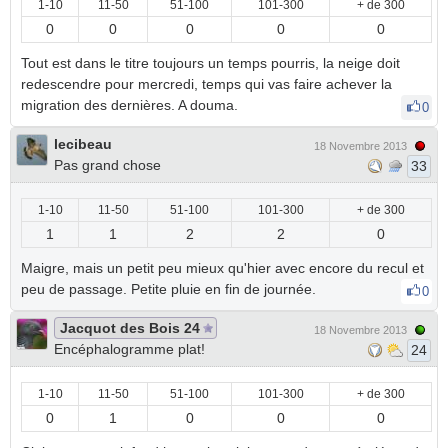
1-10
11-50
51-100
101-300
+ de 300
0
0
0
0
0
Tout est dans le titre toujours un temps pourris, la neige doit
redescendre pour mercredi, temps qui vas faire achever la
migration des dernières. A douma.
0
lecibeau
18 Novembre 2013
Pas grand chose
33
1-10
11-50
51-100
101-300
+ de 300
1
1
2
2
0
Maigre, mais un petit peu mieux qu'hier avec encore du recul et
peu de passage. Petite pluie en fin de journée.
0
Jacquot des Bois 24
18 Novembre 2013
Encéphalogramme plat!
24
1-10
11-50
51-100
101-300
+ de 300
0
1
0
0
0