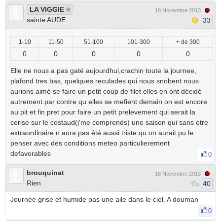
LA VIGGIE
18 Novembre 2013
sainte AUDE
33
1-10
11-50
51-100
101-300
+ de 300
0
0
0
0
0
Elle ne nous a pas gaté aujourdhui,crachin toute la journee,
plafond tres bas, quelques reculades qui nous snobent nous
aurions aimé se faire un petit coup de filet elles en ont décidé
autrement.par contre qu elles se mefient demain on est encore
au pit et fin pret pour faire un petit prelevement qui serait la
cerise sur le costaud(j'me comprends) une saison qui sans etre
extraordinaire n aura pas été aussi triste qu on aurait pu le
penser avec des conditions meteo particulierement
defavorables
0
brouquinat
18 Novembre 2013
Rien
40
Journée grise et humide pas une aile dans le ciel. A douman
0