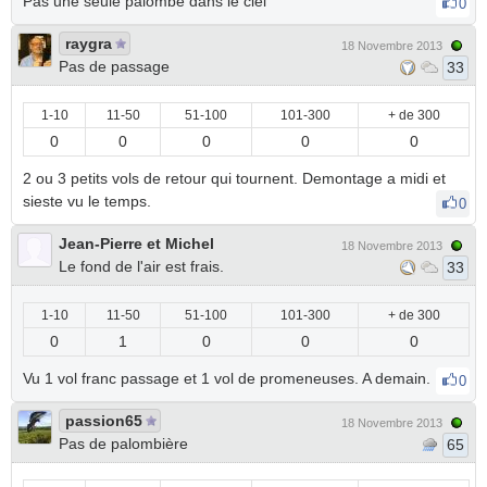
Pas une seule palombe dans le ciel
0
raygra
18 Novembre 2013
Pas de passage
33
1-10
11-50
51-100
101-300
+ de 300
0
0
0
0
0
2 ou 3 petits vols de retour qui tournent. Demontage a midi et
sieste vu le temps.
0
Jean-Pierre et Michel
18 Novembre 2013
Le fond de l'air est frais.
33
1-10
11-50
51-100
101-300
+ de 300
0
1
0
0
0
Vu 1 vol franc passage et 1 vol de promeneuses. A demain.
0
passion65
18 Novembre 2013
Pas de palombière
65