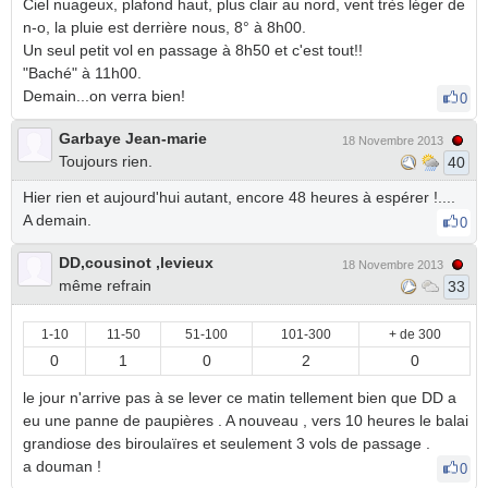
Ciel nuageux, plafond haut, plus clair au nord, vent très léger de
n-o, la pluie est derrière nous, 8° à 8h00.
Un seul petit vol en passage à 8h50 et c'est tout!!
"Baché" à 11h00.
Demain...on verra bien!
0
Garbaye Jean-marie
18 Novembre 2013
Toujours rien.
40
Hier rien et aujourd'hui autant, encore 48 heures à espérer !....
A demain.
0
DD,cousinot ,levieux
18 Novembre 2013
même refrain
33
1-10
11-50
51-100
101-300
+ de 300
0
1
0
2
0
le jour n'arrive pas à se lever ce matin tellement bien que DD a
eu une panne de paupières . A nouveau , vers 10 heures le balai
grandiose des biroulaïres et seulement 3 vols de passage .
a douman !
0