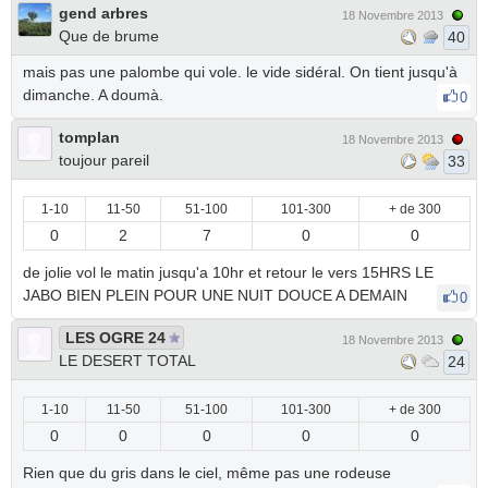
gend arbres
18 Novembre 2013
Que de brume
40
mais pas une palombe qui vole. le vide sidéral. On tient jusqu'à
dimanche. A doumà.
0
tomplan
18 Novembre 2013
toujour pareil
33
1-10
11-50
51-100
101-300
+ de 300
0
2
7
0
0
de jolie vol le matin jusqu'a 10hr et retour le vers 15HRS LE
JABO BIEN PLEIN POUR UNE NUIT DOUCE A DEMAIN
0
LES OGRE 24
18 Novembre 2013
LE DESERT TOTAL
24
1-10
11-50
51-100
101-300
+ de 300
0
0
0
0
0
Rien que du gris dans le ciel, même pas une rodeuse