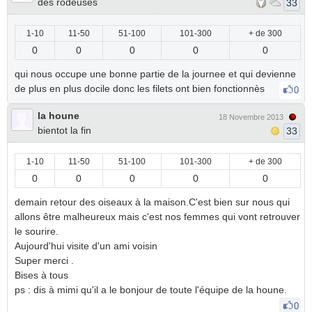
des rodeuses
33
1-10
11-50
51-100
101-300
+ de 300
0
0
0
0
0
qui nous occupe une bonne partie de la journee et qui devienne
de plus en plus docile donc les filets ont bien fonctionnès
0
la houne
18 Novembre 2013
bientot la fin
33
1-10
11-50
51-100
101-300
+ de 300
0
0
0
0
0
demain retour des oiseaux à la maison.C'est bien sur nous qui
allons être malheureux mais c'est nos femmes qui vont retrouver
le sourire.
Aujourd'hui visite d'un ami voisin
Super merci .
Bises à tous
ps : dis à mimi qu'il a le bonjour de toute l'équipe de la houne.
0