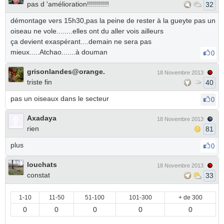
pas d 'amélioration!!!!!!!!!!!
32
démontage vers 15h30,pas la peine de rester à la gueyte pas un
oiseau ne vole........elles ont du aller vois ailleurs
ça devient exaspérant....demain ne sera pas
mieux.....Atchao.......à douman
0
grisonlandes@orange.
18 Novembre 2013
triste fin
40
pas un oiseaux dans le secteur
0
Axadaya
18 Novembre 2013
rien
81
plus
0
louchats
18 Novembre 2013
constat
33
1-10
11-50
51-100
101-300
+ de 300
0
0
0
0
0