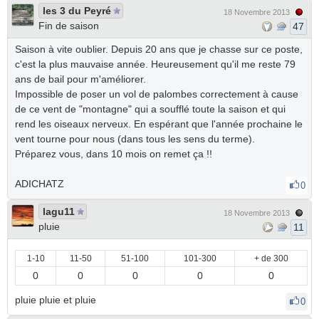
les 3 du Peyré
18 Novembre 2013
Fin de saison
47
Saison à vite oublier. Depuis 20 ans que je chasse sur ce poste,
c'est la plus mauvaise année. Heureusement qu'il me reste 79
ans de bail pour m'améliorer.
Impossible de poser un vol de palombes correctement à cause
de ce vent de "montagne" qui a soufflé toute la saison et qui
rend les oiseaux nerveux. En espérant que l'année prochaine le
vent tourne pour nous (dans tous les sens du terme).
Préparez vous, dans 10 mois on remet ça !!
ADICHATZ
0
lagu11
18 Novembre 2013
pluie
11
1-10
11-50
51-100
101-300
+ de 300
0
0
0
0
0
pluie pluie et pluie
0