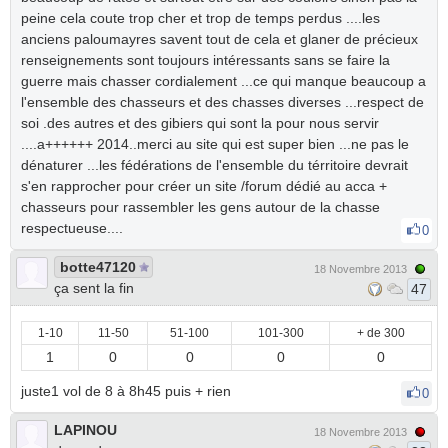
peine cela coute trop cher et trop de temps perdus ....les
anciens paloumayres savent tout de cela et glaner de précieux
renseignements sont toujours intéressants sans se faire la
guerre mais chasser cordialement ...ce qui manque beaucoup a
l'ensemble des chasseurs et des chasses diverses ...respect de
soi .des autres et des gibiers qui sont la pour nous servir
....a++++++ 2014..merci au site qui est super bien ...ne pas le
dénaturer ...les fédérations de l'ensemble du térritoire devrait
s'en rapprocher pour créer un site /forum dédié au acca +
chasseurs pour rassembler les gens autour de la chasse
respectueuse....
0
botte47120
18 Novembre 2013
ça sent la fin
47
1-10
11-50
51-100
101-300
+ de 300
1
0
0
0
0
juste1 vol de 8 à 8h45 puis + rien
0
LAPINOU
18 Novembre 2013