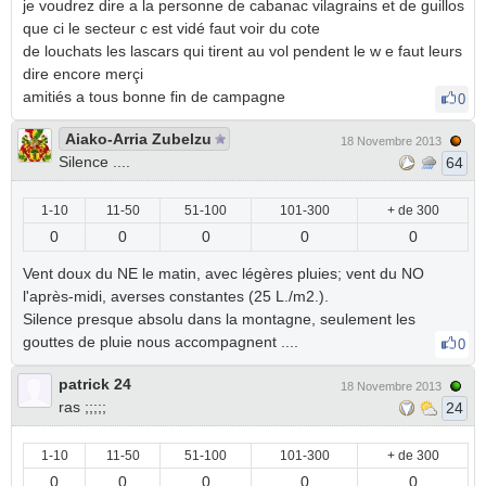
je voudrez dire a la personne de cabanac vilagrains et de guillos
que ci le secteur c est vidé faut voir du cote
de louchats les lascars qui tirent au vol pendent le w e faut leurs
dire encore merçi
amitiés a tous bonne fin de campagne
0
Aiako-Arria Zubelzu
18 Novembre 2013
Silence ....
64
1-10
11-50
51-100
101-300
+ de 300
0
0
0
0
0
Vent doux du NE le matin, avec légères pluies; vent du NO
l'après-midi, averses constantes (25 L./m2.).
Silence presque absolu dans la montagne, seulement les
gouttes de pluie nous accompagnent ....
0
patrick 24
18 Novembre 2013
ras ;;;;;
24
1-10
11-50
51-100
101-300
+ de 300
0
0
0
0
0