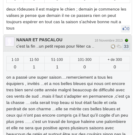
deux rôdeuses il est maigre le chien ; demain je commence les
valises je pense que demain il ne ce passera rien on peut
toujours espérer en tout cas la saison s'achève bonne nuit a
tous
0
NANAR ET PASCALOU
18 Novembre 2013
c'est la fin ..un petit repas pour féter ca ..
33
1-10
11-50
51-100
101-300
+ de 300
0
1
1
0
0
on a passé une super saison....remerciement a tous les
équipiers , invités ...et a nos belles bleues qui nous ont encore
tres bien servi cette année malgré beaucoup de difficulté avec
ces vents de sud ..mais il faut s'adapter en permanence ,c'est ça
la chasse ....cela serait trop beau si tout était facile et cela
perdrait de son charme ...elle se mérite ces belles bleues et
ceux qui n'ont pas encore compris ça il faut qu'il cogite d'un peu
plus pres ......c'est un travail de longue haleine une palombiere
et elle ne sera que positive apres plusieurs saisons avec
beaucoup de ratés et surtout être sur des couloirs sinon pas la