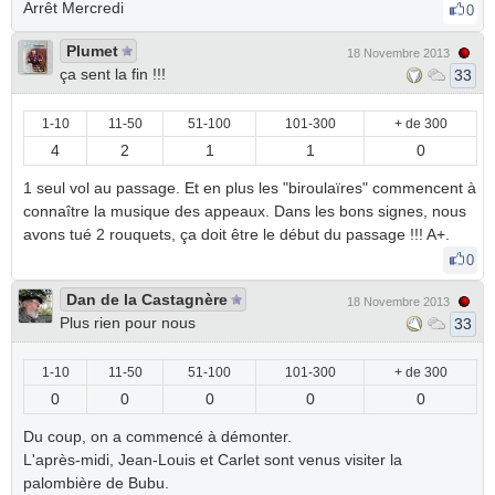
Arrêt Mercredi
0
Plumet
18 Novembre 2013
ça sent la fin !!!
33
1-10
11-50
51-100
101-300
+ de 300
4
2
1
1
0
1 seul vol au passage. Et en plus les "biroulaïres" commencent à
connaître la musique des appeaux. Dans les bons signes, nous
avons tué 2 rouquets, ça doit être le début du passage !!! A+.
0
Dan de la Castagnère
18 Novembre 2013
Plus rien pour nous
33
1-10
11-50
51-100
101-300
+ de 300
0
0
0
0
0
Du coup, on a commencé à démonter.
L'après-midi, Jean-Louis et Carlet sont venus visiter la
palombière de Bubu.