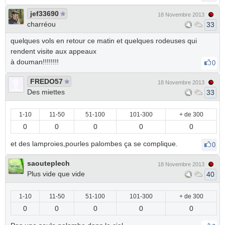
jef33690
18 Novembre 2013
charréou
33
quelques vols en retour ce matin et quelques rodeuses qui
rendent visite aux appeaux
à douman!!!!!!!!
0
FREDO57
18 Novembre 2013
Des miettes
33
1-10
11-50
51-100
101-300
+ de 300
0
0
0
0
0
et des lamproies,pourles palombes ça se complique.
0
saouteplech
18 Novembre 2013
Plus vide que vide
40
1-10
11-50
51-100
101-300
+ de 300
0
0
0
0
0