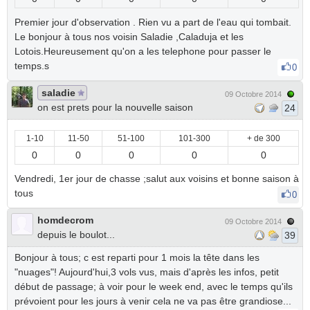
Premier jour d'observation . Rien vu a part de l'eau qui tombait.
Le bonjour à tous nos voisin Saladie ,Caladuja et les
Lotois.Heureusement qu'on a les telephone pour passer le
temps.s
0
saladie
09 Octobre 2014
on est prets pour la nouvelle saison
24
1-10
11-50
51-100
101-300
+ de 300
0
0
0
0
0
Vendredi, 1er jour de chasse ;salut aux voisins et bonne saison à
tous
0
homdecrom
09 Octobre 2014
depuis le boulot...
39
Bonjour à tous; c est reparti pour 1 mois la tête dans les
"nuages"! Aujourd'hui,3 vols vus, mais d'après les infos, petit
début de passage; à voir pour le week end, avec le temps qu'ils
prévoient pour les jours à venir cela ne va pas être grandiose...