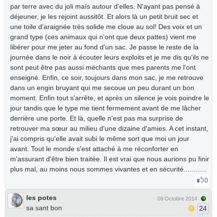
par terre avec du joli maïs autour d'elles. N'ayant pas pensé à
déjeuner, je les rejoint aussitôt. Et alors là un petit bruit sec et
une toile d'araignée très solide me cloue au sol! Des voix et un
grand type (ces animaux qui n'ont que deux pattes) vient me
libérer pour me jeter au fond d'un sac. Je passe le reste de la
journée dans le noir à écouter leurs exploits et je me dis qu'ils ne
sont peut être pas aussi méchants que mes parents me l'ont
enseigné. Enfin, ce soir, toujours dans mon sac, je me retrouve
dans un engin bruyant qui me secoue un peu durant un bon
moment. Enfin tout s'arrête, et après un silence je vois poindre le
jour tandis que le type me tient fermement avant de me lâcher
derrière une porte. Et là, quelle n'est pas ma surprise de
retrouver ma sœur au milieu d'une dizaine d'amies. A cet instant,
j'ai compris qu'elle avait subi le même sort que moi un jour
avant. Tout le monde s'est attaché à me réconforter en
m'assurant d'être bien traitée. Il est vrai que nous aurions pu finir
plus mal, au moins nous sommes vivantes et en sécurité............
0
les potes
09 Octobre 2014
sa sant bon
24