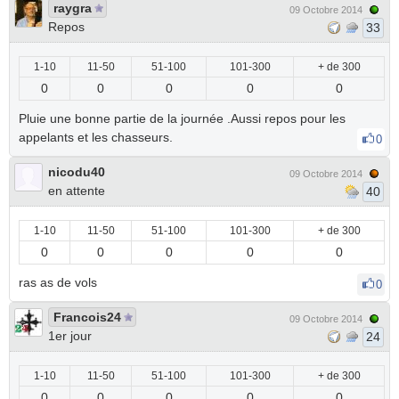
raygra
09 Octobre 2014
Repos
33
1-10
11-50
51-100
101-300
+ de 300
0
0
0
0
0
Pluie une bonne partie de la journée .Aussi repos pour les
appelants et les chasseurs.
0
nicodu40
09 Octobre 2014
en attente
40
1-10
11-50
51-100
101-300
+ de 300
0
0
0
0
0
ras as de vols
0
Francois24
09 Octobre 2014
1er jour
24
1-10
11-50
51-100
101-300
+ de 300
0
0
0
0
0