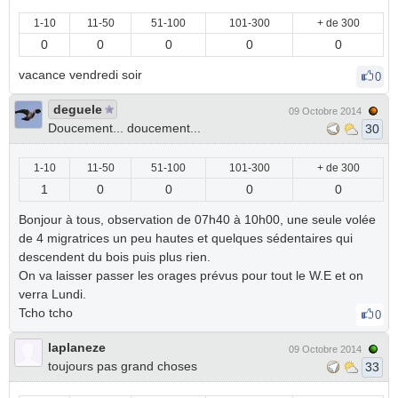
1-10
11-50
51-100
101-300
+ de 300
0
0
0
0
0
vacance vendredi soir
0
deguele
09 Octobre 2014
Doucement... doucement...
30
1-10
11-50
51-100
101-300
+ de 300
1
0
0
0
0
Bonjour à tous, observation de 07h40 à 10h00, une seule volée
de 4 migratrices un peu hautes et quelques sédentaires qui
descendent du bois puis plus rien.
On va laisser passer les orages prévus pour tout le W.E et on
verra Lundi.
Tcho tcho
0
laplaneze
09 Octobre 2014
toujours pas grand choses
33