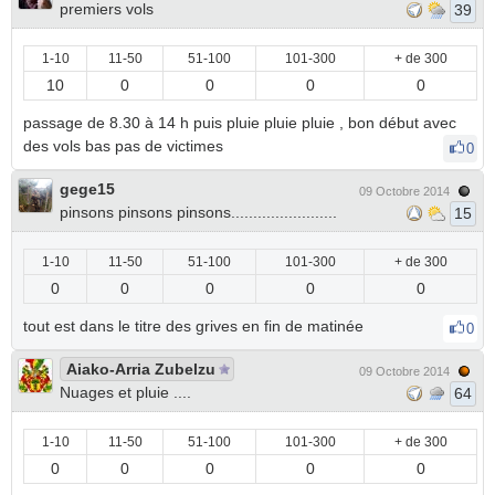
premiers vols
39
1-10
11-50
51-100
101-300
+ de 300
10
0
0
0
0
passage de 8.30 à 14 h puis pluie pluie pluie , bon début avec
des vols bas pas de victimes
0
gege15
09 Octobre 2014
pinsons pinsons pinsons........................
15
1-10
11-50
51-100
101-300
+ de 300
0
0
0
0
0
tout est dans le titre des grives en fin de matinée
0
Aiako-Arria Zubelzu
09 Octobre 2014
Nuages et pluie ....
64
1-10
11-50
51-100
101-300
+ de 300
0
0
0
0
0