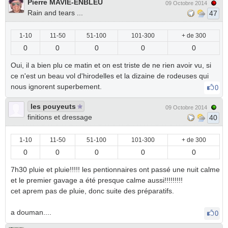
Pierre MAVIE-ENBLEU
09 Octobre 2014
Rain and tears ...
47
1-10
11-50
51-100
101-300
+ de 300
0
0
0
0
0
Oui, il a bien plu ce matin et on est triste de ne rien avoir vu, si
ce n'est un beau vol d'hirodelles et la dizaine de rodeuses qui
nous ignorent superbement.
0
les pouyeuts
09 Octobre 2014
finitions et dressage
40
1-10
11-50
51-100
101-300
+ de 300
0
0
0
0
0
7h30 pluie et pluie!!!!! les pentionnaires ont passé une nuit calme
et le premier gavage a été presque calme aussi!!!!!!!!!
cet aprem pas de pluie, donc suite des préparatifs.
a douman....
0