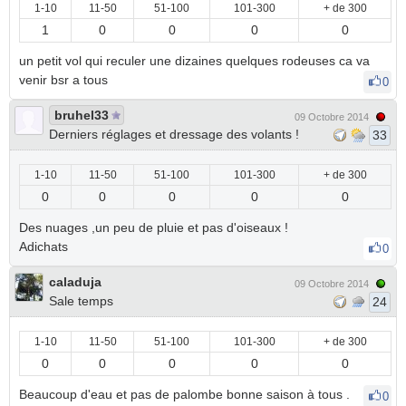
1-10
11-50
51-100
101-300
+ de 300
1
0
0
0
0
un petit vol qui reculer une dizaines quelques rodeuses ca va
venir bsr a tous
0
bruhel33
09 Octobre 2014
Derniers réglages et dressage des volants !
33
1-10
11-50
51-100
101-300
+ de 300
0
0
0
0
0
Des nuages ,un peu de pluie et pas d'oiseaux !
Adichats
0
caladuja
09 Octobre 2014
Sale temps
24
1-10
11-50
51-100
101-300
+ de 300
0
0
0
0
0
Beaucoup d'eau et pas de palombe bonne saison à tous .
0