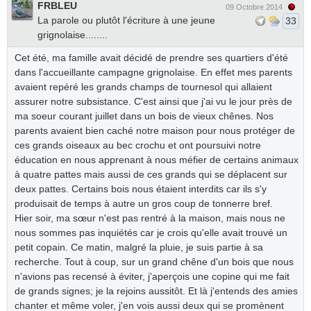
FRBLEU
09 Octobre 2014
La parole ou plutôt l'écriture à une jeune
33
grignolaise........
Cet été, ma famille avait décidé de prendre ses quartiers d'été
dans l'accueillante campagne grignolaise. En effet mes parents
avaient repéré les grands champs de tournesol qui allaient
assurer notre subsistance. C'est ainsi que j'ai vu le jour près de
ma soeur courant juillet dans un bois de vieux chênes. Nos
parents avaient bien caché notre maison pour nous protéger de
ces grands oiseaux au bec crochu et ont poursuivi notre
éducation en nous apprenant à nous méfier de certains animaux
à quatre pattes mais aussi de ces grands qui se déplacent sur
deux pattes. Certains bois nous étaient interdits car ils s'y
produisait de temps à autre un gros coup de tonnerre bref.
Hier soir, ma sœur n'est pas rentré à la maison, mais nous ne
nous sommes pas inquiétés car je crois qu'elle avait trouvé un
petit copain. Ce matin, malgré la pluie, je suis partie à sa
recherche. Tout à coup, sur un grand chêne d'un bois que nous
n'avions pas recensé à éviter, j'aperçois une copine qui me fait
de grands signes; je la rejoins aussitôt. Et là j'entends des amies
chanter et même voler, j'en vois aussi deux qui se promènent