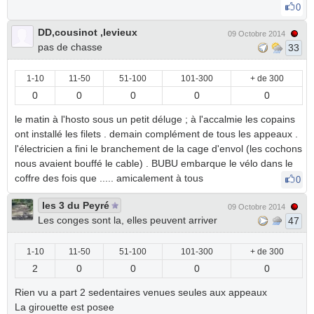
0
DD,cousinot ,levieux
09 Octobre 2014
pas de chasse
33
1-10
11-50
51-100
101-300
+ de 300
0
0
0
0
0
le matin à l'hosto sous un petit déluge ; à l'accalmie les copains
ont installé les filets . demain complément de tous les appeaux .
l'électricien a fini le branchement de la cage d'envol (les cochons
nous avaient bouffé le cable) . BUBU embarque le vélo dans le
coffre des fois que ..... amicalement à tous
0
les 3 du Peyré
09 Octobre 2014
Les conges sont la, elles peuvent arriver
47
1-10
11-50
51-100
101-300
+ de 300
2
0
0
0
0
Rien vu a part 2 sedentaires venues seules aux appeaux
La girouette est posee