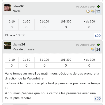
titan32
09 Octobre 2014
Nada
32
1-10
11-50
51-100
101-300
+ de 300
0
0
0
0
0
Pluie à 10h30
0
dams24
09 Octobre 2014
Pas de chasse
24
1-10
11-50
51-100
101-300
+ de 300
0
0
0
0
0
Vu le temps au reveil ce matin nous décidons de pas prendre la
direction de la Palombière.
Je boss à la maison car plus tard je pense ne pas avoir le temps
lol.
A doumain j'espere que nous verrons les premières avec une
toute ptite fenêtre.
0