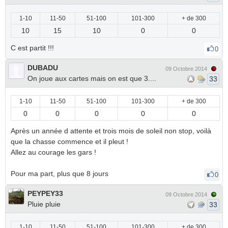
1-10
11-50
51-100
101-300
+ de 300
10
15
10
0
0
C est partit !!!
0
DUBADU
09 Octobre 2014
On joue aux cartes mais on est que 3....
33
1-10
11-50
51-100
101-300
+ de 300
0
0
0
0
0
Après un année d attente et trois mois de soleil non stop, voilà
que la chasse commence et il pleut !
Allez au courage les gars !
Pour ma part, plus que 8 jours
0
PEYPEY33
09 Octobre 2014
Pluie pluie
33
1-10
11-50
51-100
101-300
+ de 300