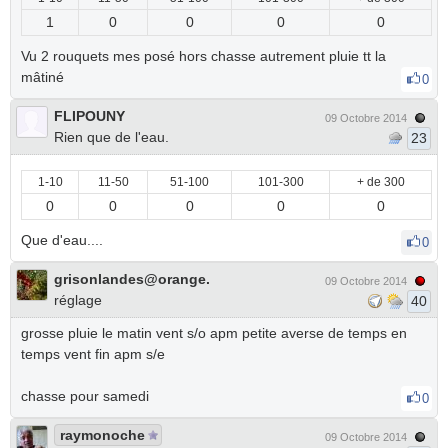
1
0
0
0
0
Vu 2 rouquets mes posé hors chasse autrement pluie tt la
mâtiné
0
FLIPOUNY
09 Octobre 2014
Rien que de l'eau.
23
1-10
11-50
51-100
101-300
+ de 300
0
0
0
0
0
Que d'eau....
0
grisonlandes@orange.
09 Octobre 2014
réglage
40
grosse pluie le matin vent s/o apm petite averse de temps en
temps vent fin apm s/e
chasse pour samedi
0
raymonoche
09 Octobre 2014