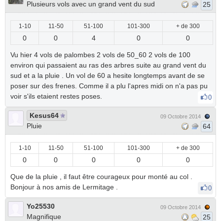
Plusieurs vols avec un grand vent du sud
25
1-10
11-50
51-100
101-300
+ de 300
0
0
4
0
0
Vu hier 4 vols de palombes 2 vols de 50_60 2 vols de 100
environ qui passaient au ras des arbres suite au grand vent du
sud et a la pluie . Un vol de 60 a hesite longtemps avant de se
poser sur des frenes. Comme il a plu l'apres midi on n'a pas pu
voir s'ils etaient restes poses.
0
Kesus64
09 Octobre 2014
Pluie
64
1-10
11-50
51-100
101-300
+ de 300
0
0
0
0
0
Que de la pluie , il faut être courageux pour monté au col .
Bonjour à nos amis de Lermitage .
0
Yo25530
09 Octobre 2014
Magnifique
25