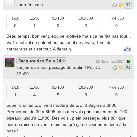
Journée sans .
33
1-10
11-50
51-100
101-300
+ de 300
0
1
0
0
0
Beau temps, bon vent, équipe motivée mais ça ne fait pas tout...
Vu 1 seul vol de palombes, pas mal de grives, 1 vol de
cormorans et c'est tout. A demain.
0
Jacquot des Bois 24
20 Novembre 2014
Toujours un bon passage du matin ! Point à
24
12h00
1-10
11-50
51-100
101-300
+ de 300
1
4
5
9
0
Super clair au S/E, vent modéré de S/E, 8 degrés à 8h00.
Premier vol de 30 à 8h05, puis des vols principalement de 100
oiseaux jusqu'à 11h30. Des vols , plein passage, plus dûr que
hier en raison du vent, mais malgré ça elles viennent bien à la
pose !