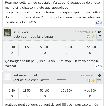
Pour moi cette annee speciale m'a apporté beaucoup de chose
meme si la chasse n'a ete que sporadique.
J'espere pouvoir enfin construire cette equipe qui me permettra
de prendre plaisir .dans l'attente ,a tous merci pour les infos sur
ce site et a l'an 2015.
0
le landais
20 Novembre 2014
juste pour nous faire languir!!
17
1-10
11-50
51-100
101-300
+ de 300
2
3
0
0
0
Ça bougeotte un peu j us qu'a 9h 30 et stop! On verra demain.
Adichat.
0
palombe en rut
20 Novembre 2014
vent de sud est tu la!!!!!!!!!!!!!!!!!!!!!!!!!!!!!!!!
33
1-10
11-50
51-100
101-300
+ de 300
0
0
0
0
0
pratiquement 50 jours de vent de sud !!!!!très mauvaise année