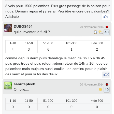
8 vols pour 1500 palombes. Plus gros passage de la saison pour
nous. Demain repos et j y serai. Peu être encore des palombes?
Adishatz
0
DUBOS454
20 Novembre 2014
qui a inventer le fusil ?
40
1-10
11-50
51-100
101-300
+ de 300
4
3
6
1
2
comme depuis deux jours dèbalage le matin de 8h 15 a 9h 45
puis gros trous et puis retour;retour;retour de 14h a 16h que de
palombes mais toujours aussi couille ! on continu pour le plaisir
des yeux et pour la foi des dieux !
0
saouteplech
20 Novembre 2014
On plie....
40
1-10
11-50
51-100
101-300
+ de 300
0
0
0
0
0