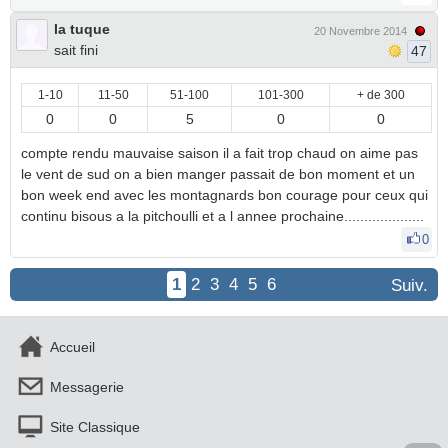
la tuque
20 Novembre 2014
sait fini
47
1-10
11-50
51-100
101-300
+ de 300
0
0
5
0
0
compte rendu mauvaise saison il a fait trop chaud on aime pas
le vent de sud on a bien manger passait de bon moment et un
bon week end avec les montagnards bon courage pour ceux qui
continu bisous a la pitchoulli et a l annee prochaine....................
0
1
2
3
4
5
6
Suiv.
Accueil
Messagerie
Site Classique