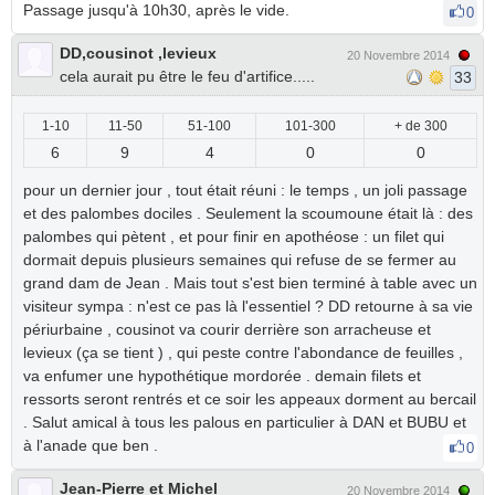
Passage jusqu'à 10h30, après le vide.
0
DD,cousinot ,levieux
20 Novembre 2014
cela aurait pu être le feu d'artifice.....
33
1-10
11-50
51-100
101-300
+ de 300
6
9
4
0
0
pour un dernier jour , tout était réuni : le temps , un joli passage
et des palombes dociles . Seulement la scoumoune était là : des
palombes qui pètent , et pour finir en apothéose : un filet qui
dormait depuis plusieurs semaines qui refuse de se fermer au
grand dam de Jean . Mais tout s'est bien terminé à table avec un
visiteur sympa : n'est ce pas là l'essentiel ? DD retourne à sa vie
périurbaine , cousinot va courir derrière son arracheuse et
levieux (ça se tient ) , qui peste contre l'abondance de feuilles ,
va enfumer une hypothétique mordorée . demain filets et
ressorts seront rentrés et ce soir les appeaux dorment au bercail
. Salut amical à tous les palous en particulier à DAN et BUBU et
à l'anade que ben .
0
Jean-Pierre et Michel
20 Novembre 2014