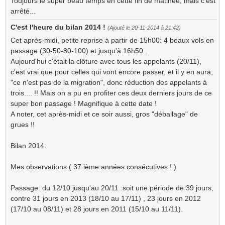
Toujours le super beau temps en cette fin de matinée, mais c'est
arrêté...
C'est l'heure du bilan 2014 !
(Ajouté le 20-11-2014 à 21:42)
Cet après-midi, petite reprise à partir de 15h00: 4 beaux vols en
passage (30-50-80-100) et jusqu'à 16h50 .
Aujourd'hui c'était la clôture avec tous les appelants (20/11),
c'est vrai que pour celles qui vont encore passer, et il y en aura,
"ce n'est pas de la migration", donc réduction des appelants à
trois.... !! Mais on a pu en profiter ces deux derniers jours de ce
super bon passage ! Magnifique à cette date !
A noter, cet après-midi et ce soir aussi, gros "déballage" de
grues !!
Bilan 2014:
Mes observations ( 37 ième années consécutives ! )
Passage: du 12/10 jusqu'au 20/11 :soit une période de 39 jours,
contre 31 jours en 2013 (18/10 au 17/11) , 23 jours en 2012
(17/10 au 08/11) et 28 jours en 2011 (15/10 au 11/11).