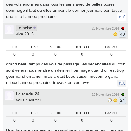
des vols énormes dans tous les sens avec de belles poses
dommage il faut qu elles arrivent le dernier jourmais bon tout a
une fin a l annee prochaine
0
le bebe
20 Novembre 2014
vive 2015
40
1-10
11-50
51-100
101-300
+ de 300
0
0
0
0
0
grand beau temps des vols de passage. les sedendaires du coin
sont venus nous rendre un dernier hommage quand on est trop
gourmand on a rien mais c etait beau saison moyenne ça ira
mieux l annee prochaine travaux en vue a++
0
Le tendu 24
20 Novembre 2014
Voilà c'est fini...
24
1-10
11-50
51-100
101-300
+ de 300
0
0
0
0
0
Une dernière journée qui ressemble aux precedantes : tous les