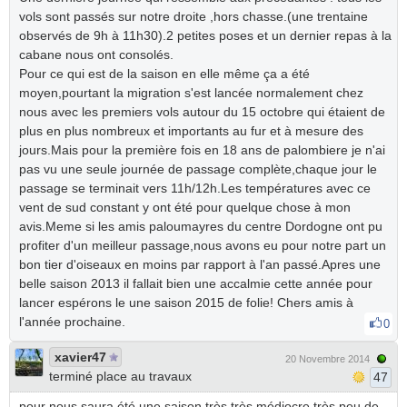
vols sont passés sur notre droite ,hors chasse.(une trentaine
observés de 9h à 11h30).2 petites poses et un dernier repas à la
cabane nous ont consolés.
Pour ce qui est de la saison en elle même ça a été
moyen,pourtant la migration s'est lancée normalement chez
nous avec les premiers vols autour du 15 octobre qui étaient de
plus en plus nombreux et importants au fur et à mesure des
jours.Mais pour la première fois en 18 ans de palombiere je n'ai
pas vu une seule journée de passage complète,chaque jour le
passage se terminait vers 11h/12h.Les températures avec ce
vent de sud constant y ont été pour quelque chose à mon
avis.Meme si les amis paloumayres du centre Dordogne ont pu
profiter d'un meilleur passage,nous avons eu pour notre part un
bon tier d'oiseaux en moins par rapport à l'an passé.Apres une
belle saison 2013 il fallait bien une accalmie cette année pour
lancer espérons le une saison 2015 de folie! Chers amis à
l'année prochaine.
0
xavier47
20 Novembre 2014
terminé place au travaux
47
pour nous saura été une saison très très médiocre très peu de