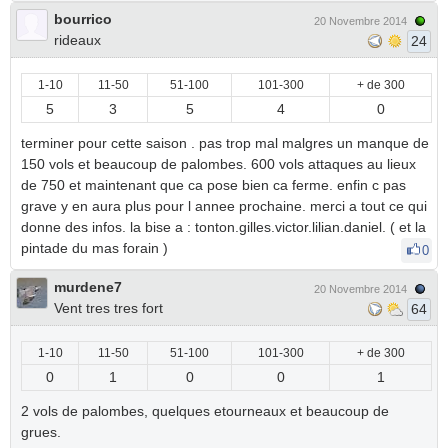
bourrico
20 Novembre 2014
rideaux
24
1-10
11-50
51-100
101-300
+ de 300
5
3
5
4
0
terminer pour cette saison . pas trop mal malgres un manque de
150 vols et beaucoup de palombes. 600 vols attaques au lieux
de 750 et maintenant que ca pose bien ca ferme. enfin c pas
grave y en aura plus pour l annee prochaine. merci a tout ce qui
donne des infos. la bise a : tonton.gilles.victor.lilian.daniel. ( et la
pintade du mas forain )
0
murdene7
20 Novembre 2014
Vent tres tres fort
64
1-10
11-50
51-100
101-300
+ de 300
0
1
0
0
1
2 vols de palombes, quelques etourneaux et beaucoup de
grues.