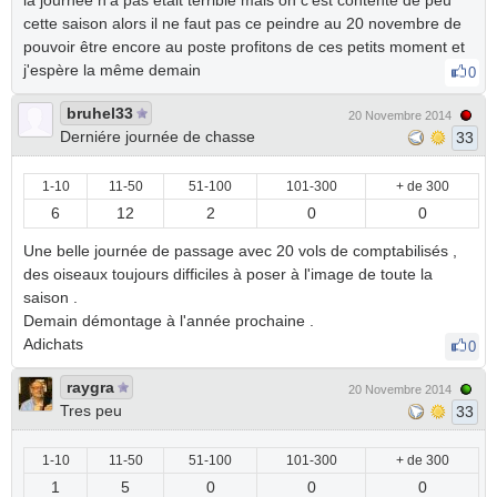
la journée n'a pas était terrible mais on c'est contenté de peu
cette saison alors il ne faut pas ce peindre au 20 novembre de
pouvoir être encore au poste profitons de ces petits moment et
j'espère la même demain
0
bruhel33
20 Novembre 2014
Derniére journée de chasse
33
1-10
11-50
51-100
101-300
+ de 300
6
12
2
0
0
Une belle journée de passage avec 20 vols de comptabilisés ,
des oiseaux toujours difficiles à poser à l'image de toute la
saison .
Demain démontage à l'année prochaine .
Adichats
0
raygra
20 Novembre 2014
Tres peu
33
1-10
11-50
51-100
101-300
+ de 300
1
5
0
0
0