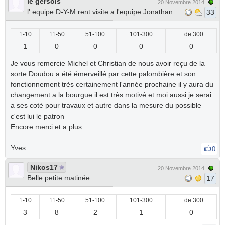
le gersois
20 Novembre 2014
l' equipe D-Y-M rent visite a l'equipe Jonathan
33
1-10
11-50
51-100
101-300
+ de 300
1
0
0
0
0
Je vous remercie Michel et Christian de nous avoir reçu de la
sorte Doudou a été émerveillé par cette palombière et son
fonctionnement très certainement l'année prochaine il y aura du
changement a la bourgue il est très motivé et moi aussi je serai
a ses coté pour travaux et autre dans la mesure du possible
c'est lui le patron
Encore merci et a plus
Yves
0
Nikos17
20 Novembre 2014
Belle petite matinée
17
1-10
11-50
51-100
101-300
+ de 300
3
8
2
1
0