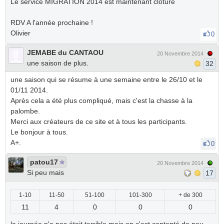
Le service MIGRATION 2014 est maintenant clôturé
RDV A l'année prochaine !
Olivier
0
JEMABE du CANTAOU
20 Novembre 2014
une saison de plus.
32
une saison qui se résume à une semaine entre le 26/10 et le
01/11 2014.
Après cela a été plus compliqué, mais c'est la chasse à la
palombe.
Merci aux créateurs de ce site et à tous les participants.
Le bonjour à tous.
A+.
0
patou17
20 Novembre 2014
Si peu mais
17
1-10
11-50
51-100
101-300
+ de 300
11
4
0
0
0