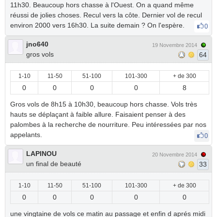
11h30. Beaucoup hors chasse à l'Ouest. On a quand même
réussi de jolies choses. Recul vers la côte. Dernier vol de recul
environ 2000 vers 16h30. La suite demain ? On l'espère.
0
jno640
19 Novembre 2014
gros vols
64
1-10
11-50
51-100
101-300
+ de 300
0
0
0
0
8
Gros vols de 8h15 à 10h30, beaucoup hors chasse. Vols très
hauts se déplaçant à faible allure. Faisaient penser à des
palombes à la recherche de nourriture. Peu intéressées par nos
appelants.
0
LAPINOU
20 Novembre 2014
un final de beauté
33
1-10
11-50
51-100
101-300
+ de 300
0
0
0
0
0
une vingtaine de vols ce matin au passage et enfin d aprés midi