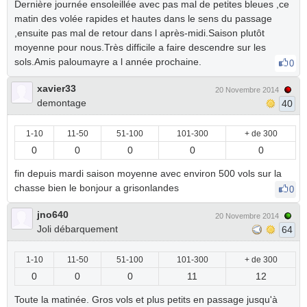
Dernière journée ensoleillée avec pas mal de petites bleues ,ce
matin des volée rapides et hautes dans le sens du passage
,ensuite pas mal de retour dans l après-midi.Saison plutôt
moyenne pour nous.Très difficile a faire descendre sur les
sols.Amis paloumayre a l année prochaine.
0
xavier33
20 Novembre 2014
demontage
40
1-10
11-50
51-100
101-300
+ de 300
0
0
0
0
0
fin depuis mardi saison moyenne avec environ 500 vols sur la
chasse bien le bonjour a grisonlandes
0
jno640
20 Novembre 2014
Joli débarquement
64
1-10
11-50
51-100
101-300
+ de 300
0
0
0
11
12
Toute la matinée. Gros vols et plus petits en passage jusqu'à