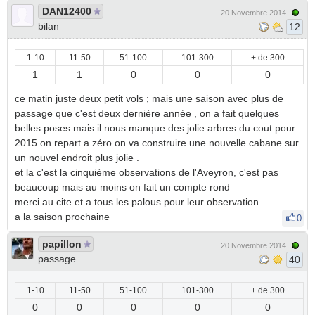
DAN12400
20 Novembre 2014
bilan
12
1-10
11-50
51-100
101-300
+ de 300
1
1
0
0
0
ce matin juste deux petit vols ; mais une saison avec plus de
passage que c'est deux dernière année , on a fait quelques
belles poses mais il nous manque des jolie arbres du cout pour
2015 on repart a zéro on va construire une nouvelle cabane sur
un nouvel endroit plus jolie .
et la c'est la cinquième observations de l'Aveyron, c'est pas
beaucoup mais au moins on fait un compte rond
merci au cite et a tous les palous pour leur observation
a la saison prochaine
0
papillon
20 Novembre 2014
passage
40
1-10
11-50
51-100
101-300
+ de 300
0
0
0
0
0