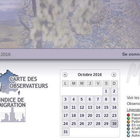
Se conn
 2016
Octobre 2016
L
M
M
J
V
S
D
1
2
Voir le
3
4
5
6
7
8
9
Observa
10
11
12
13
14
15
16
Légende 
Palom
17
18
19
20
21
22
23
Palom
Pylôn
24
25
26
27
28
29
30
En co
A l'aff
31
Non 
Autres