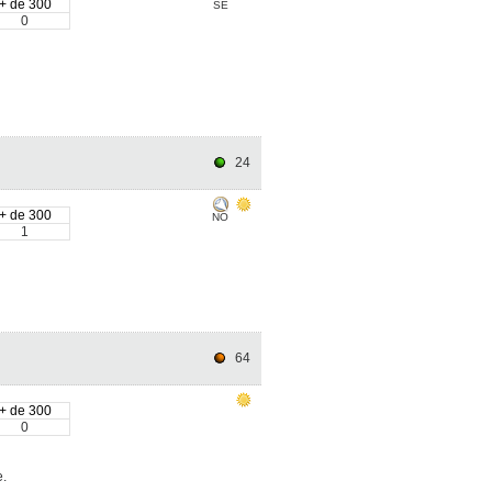
+ de 300
SE
0
24
+ de 300
NO
1
64
+ de 300
0
e.