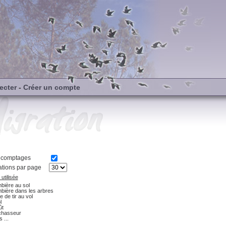
ecter
-
Créer un compte
s comptages
tions par page
utilisée
bière au sol
bière dans les arbres
e de tir au vol
l
ût
chasseur
 ...