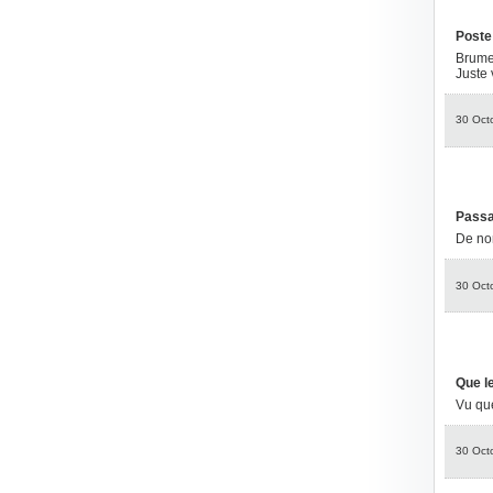
Poste
Brume
Juste 
30 Oct
Passa
De no
30 Oct
Que l
Vu que
30 Oct