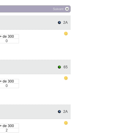
Suivant
2A
+ de 300
0
65
+ de 300
0
2A
+ de 300
2