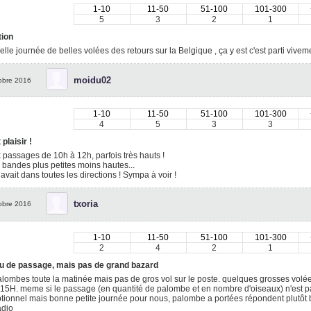
1-10
11-50
51-100
101-300
5
3
2
1
tion
elle journée de belles volées des retours sur la Belgique , ça y est c'est parti vivem
moidu02
obre 2016
1-10
11-50
51-100
101-300
4
5
3
3
 plaisir !
passages de 10h à 12h, parfois très hauts !
 bandes plus petites moins hautes...
n avait dans toutes les directions ! Sympa à voir !
txoria
obre 2016
1-10
11-50
51-100
101-300
2
4
2
1
u de passage, mais pas de grand bazard
lombes toute la matinée mais pas de gros vol sur le poste. quelques grosses volée
15H. meme si le passage (en quantité de palombe et en nombre d'oiseaux) n'est pa
tionnel mais bonne petite journée pour nous, palombe a portées répondent plutôt
adio