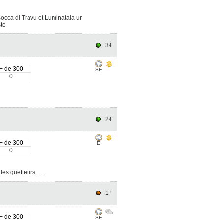
Bocca di Travu et Luminataia un
ste
34
+ de 300
SE
0
24
+ de 300
E
0
s guetteurs........
17
+ de 300
SE