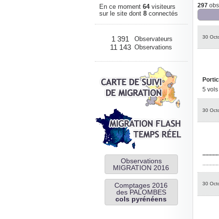
297
obse
En ce moment
64
visiteurs
sur le site dont
8
connectés
30 Oct
1 391
Observateurs
11 143
Observations
Portic
5 vol
30 Oct
...........
Observations
..........
MIGRATION 2016
30 Oct
Comptages 2016
des PALOMBES
cols pyrénéens