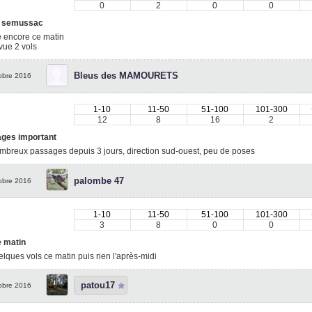
0
2
0
0
 semussac
 encore ce matin
vue 2 vols
Bleus des MAMOURETS
obre 2016
1-10
11-50
51-100
101-300
12
8
16
2
ges important
mbreux passages depuis 3 jours, direction sud-ouest, peu de poses
palombe 47
obre 2016
1-10
11-50
51-100
101-300
3
8
0
0
e matin
lques vols ce matin puis rien l'après-midi
patou17
obre 2016