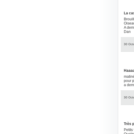
La ca
Brouil
Oiseau
A dem
Dan
30 Oct
Haaaa
matiné
pour p
a dem
30 Oct
Très p
Petits