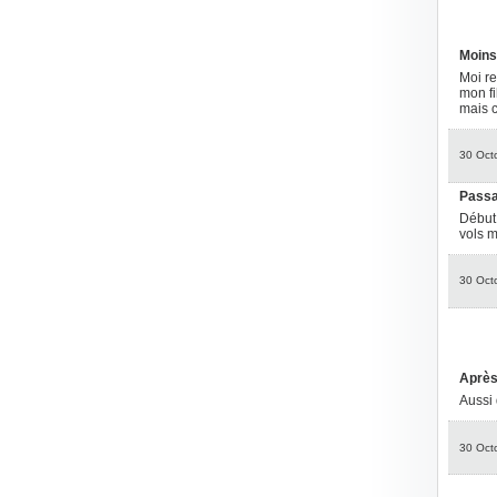
Moins
Moi re
mon fi
mais c
30 Oct
Passa
Début 
vols m
30 Oct
Après 
Aussi 
30 Oct