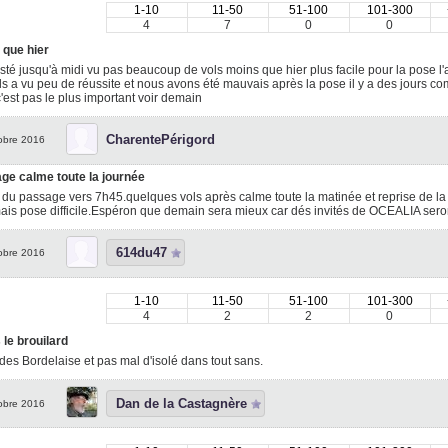
1-10
11-50
51-100
101-300
4
7
0
0
 que hier
sté jusqu'à midi vu pas beaucoup de vols moins que hier plus facile pour la pose l'
ls a vu peu de réussite et nous avons été mauvais après la pose il y a des jours c
'est pas le plus important voir demain
CharentePérigord
obre 2016
ge calme toute la journée
du passage vers 7h45.quelques vols après calme toute la matinée et reprise de la
ais pose difficile.Espéron que demain sera mieux car dés invités de OCEALIA ser
614du47
obre 2016
1-10
11-50
51-100
101-300
4
2
2
0
le brouilard
des Bordelaise et pas mal d'isolé dans tout sans.
Dan de la Castagnère
obre 2016