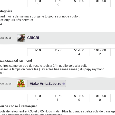
1-10
11-50
51-100
101-300
0
0
1
1
stagnère
lard moins dense mais qui gêne toujours sur notre couloir.
x toujours très nerveux.
ain
GRIGRI
obre 2016
1-10
11-50
51-100
101-300
0
5
4
2
aaaaaaaaa! raymond
e tres calme un peu de recule ,puis a 14h quelle vols a la suite
asser le temps on conte les ( le? et les haaaaaaaaaaaa ) du papy raymond
ain
Aiako-Arria Zubelzu
obre 2016
1-10
11-50
51-100
101-300
4
11
0
0
eu de chose à remarquer......
 vols de retour entre 7:35 et 8:05 H. du matin. Plus tard autres petits vols de passag