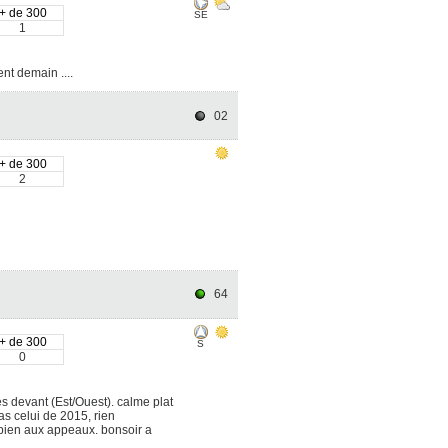
+ de 300
SE
1
ent demain ....
02
+ de 300
2
64
+ de 300
S
0
s devant (Est/Ouest). calme plat
s celui de 2015, rien
 bien aux appeaux. bonsoir a