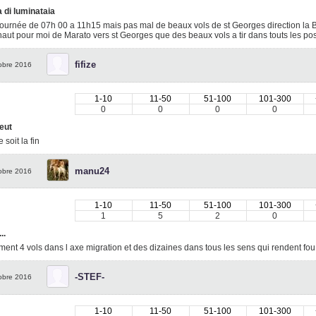
 di luminataia
journée de 07h 00 a 11h15 mais pas mal de beaux vols de st Georges direction la 
aut pour moi de Marato vers st Georges que des beaux vols a tir dans touts les po
fifize
obre 2016
1-10
11-50
51-100
101-300
0
0
0
0
peut
 soit la fin
manu24
obre 2016
1-10
11-50
51-100
101-300
1
5
2
0
...
ent 4 vols dans l axe migration et des dizaines dans tous les sens qui rendent fou le
-STEF-
obre 2016
1-10
11-50
51-100
101-300