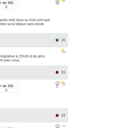
+ de 300
SE
0
après midi deux ou trois vols que
omme sa la fatigue sans doute
16
 migration à 15h30 et de gros
ont avec nous.
33
+ de 300
E
0
33