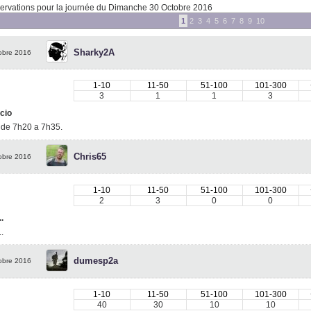
rvations pour la journée du Dimanche 30 Octobre 2016
1
2
3
4
5
6
7
8
9
10
Sharky2A
obre 2016
1-10
11-50
51-100
101-300
3
1
1
3
cio
s de 7h20 a 7h35.
Chris65
obre 2016
1-10
11-50
51-100
101-300
2
3
0
0
..
...
dumesp2a
obre 2016
1-10
11-50
51-100
101-300
40
30
10
10