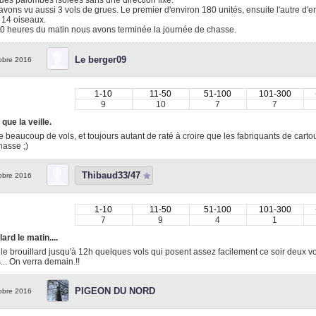
es palombes isolées sans une direction fixe.
vons vu aussi 3 vols de grues. Le premier d'environ 180 unités, ensuite l'autre d'en
 14 oiseaux.
0 heures du matin nous avons terminée la journée de chasse.
Le berger09
obre 2016
1-10
11-50
51-100
101-300
9
10
7
7
que la veille.
 beaucoup de vols, et toujours autant de raté à croire que les fabriquants de car
hasse ;)
Thibaud33/47
obre 2016
1-10
11-50
51-100
101-300
7
9
4
1
lard le matin....
le brouillard jusqu'à 12h quelques vols qui posent assez facilement ce soir deux vo
... On verra demain.!!
PIGEON DU NORD
obre 2016