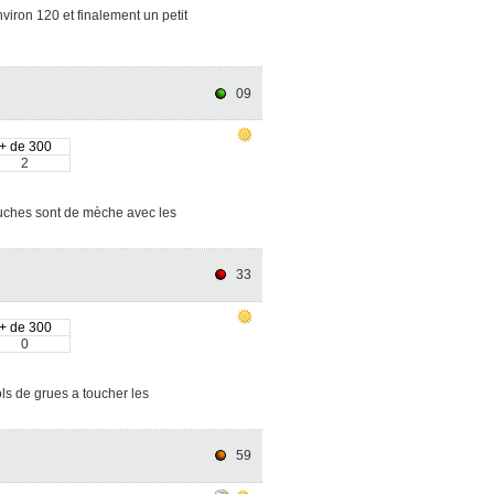
viron 120 et finalement un petit
09
+ de 300
2
touches sont de mèche avec les
33
+ de 300
0
ls de grues a toucher les
59