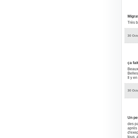
Migra
Très b
30 Oct
ça fait
Beaux 
Belles
Il y e
30 Oct
Un pe
des pa
après 
d'exep
tous; 