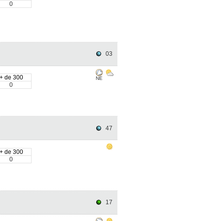
0
03
+ de 300
NE
0
47
+ de 300
0
17