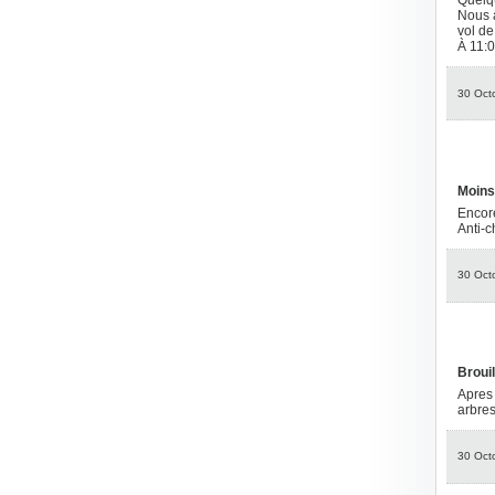
Quelqu
Nous a
vol de
À 11:0
30 Oct
Moins 
Encore
Anti-c
30 Oct
Brouil
Apres 
arbres
30 Oct