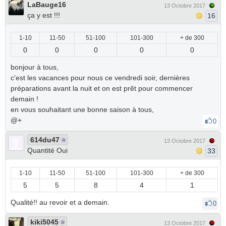
LaBauge16
13 Octobre 2017
ça y est !!!
16
1-10
11-50
51-100
101-300
+ de 300
0
0
0
0
0
bonjour à tous,
c'est les vacances pour nous ce vendredi soir, dernières
préparations avant la nuit et on est prêt pour commencer
demain !
en vous souhaitant une bonne saison à tous,
@+
0
614du47
13 Octobre 2017
Quantité Oui
33
1-10
11-50
51-100
101-300
+ de 300
5
5
8
4
1
Qualité!! au revoir et a demain.
0
kiki5045
13 Octobre 2017