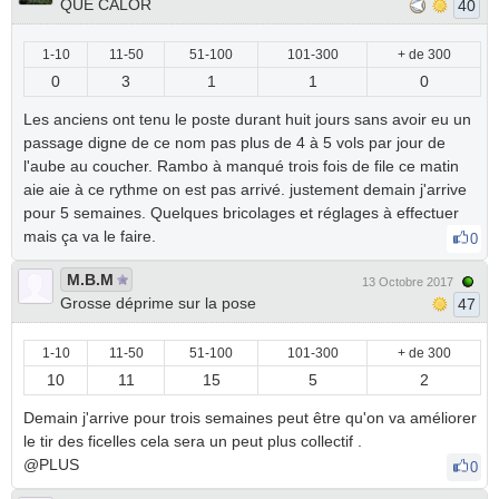
QUE CALOR
40
1-10
11-50
51-100
101-300
+ de 300
0
3
1
1
0
Les anciens ont tenu le poste durant huit jours sans avoir eu un
passage digne de ce nom pas plus de 4 à 5 vols par jour de
l'aube au coucher. Rambo à manqué trois fois de file ce matin
aie aie à ce rythme on est pas arrivé. justement demain j'arrive
pour 5 semaines. Quelques bricolages et réglages à effectuer
mais ça va le faire.
0
M.B.M
13 Octobre 2017
Grosse déprime sur la pose
47
1-10
11-50
51-100
101-300
+ de 300
10
11
15
5
2
Demain j'arrive pour trois semaines peut être qu'on va améliorer
le tir des ficelles cela sera un peut plus collectif .
@PLUS
0