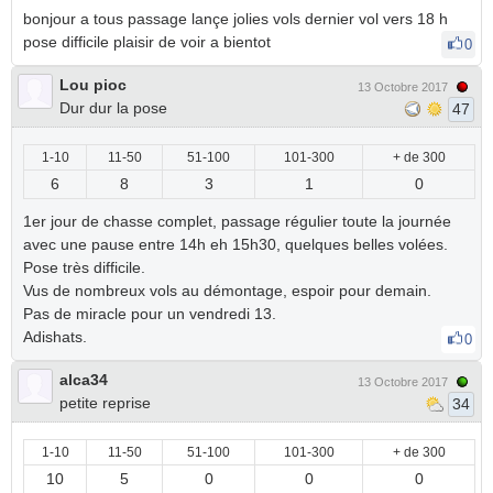
bonjour a tous passage lançe jolies vols dernier vol vers 18 h
pose difficile plaisir de voir a bientot
0
Lou pioc
13 Octobre 2017
Dur dur la pose
47
1-10
11-50
51-100
101-300
+ de 300
6
8
3
1
0
1er jour de chasse complet, passage régulier toute la journée
avec une pause entre 14h eh 15h30, quelques belles volées.
Pose très difficile.
Vus de nombreux vols au démontage, espoir pour demain.
Pas de miracle pour un vendredi 13.
Adishats.
0
alca34
13 Octobre 2017
petite reprise
34
1-10
11-50
51-100
101-300
+ de 300
10
5
0
0
0