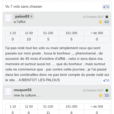
Vu 7 vols sans chasser
0
palou63
13 Octobre 2017
a l'affut
63
1-10
11-50
51-100
101-300
+ de 300
0
10
5
5
0
l'ai pas noté tout les vols vu mais simplement ceux qui sont
passés sur mon poste , houa le bonheur ,,, phenomenal , de
souvenir de 45 mois d'octobre d'affilé , celui ci sera dans ma
memoire et surtout aussi tot .... que du bonheur , mais surtout
cela ne commence que . par contre cette journee , je l'ai passé
dans les combrailles donc ne pas tenir compte du poste noté sur
le site... A BIENTOT LES PALOUS
0
rouquet33
13 Octobre 2017
vive la culture.....
33
1-10
11-50
51-100
101-300
+ de 300
5
6
11
6
0