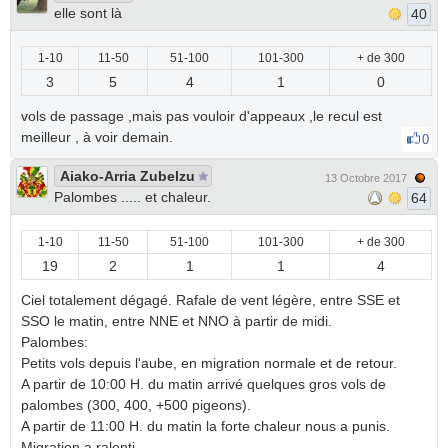
elle sont là
40
1-10
11-50
51-100
101-300
+ de 300
3
5
4
1
0
vols de passage ,mais pas vouloir d'appeaux ,le recul est
meilleur , à voir demain.
0
Aiako-Arria Zubelzu
13 Octobre 2017
Palombes ..... et chaleur.
64
1-10
11-50
51-100
101-300
+ de 300
19
2
1
1
4
Ciel totalement dégagé. Rafale de vent légère, entre SSE et
SSO le matin, entre NNE et NNO à partir de midi.
Palombes:
Petits vols depuis l'aube, en migration normale et de retour.
A partir de 10:00 H. du matin arrivé quelques gros vols de
palombes (300, 400, +500 pigeons).
A partir de 11:00 H. du matin la forte chaleur nous a punis.
Migration a ralenti.