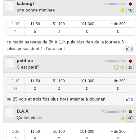
kakougt
13 Octobre 2017
une bonne matinee
40
1-10
11-50
51-100
101-300
+ de 300
4
5
2
0
0
ce matin passage de 9h à 11h puis plus rien de la journee 3
jolies poses dont 1 d'une cent
0
petitluc
13 Octobre 2017
C est parti?
33
1-10
11-50
51-100
101-300
+ de 300
0
0
0
0
0
Vu 25 vols et trois fois plus hors atteinte à douman
0
D.A.X.
13 Octobre 2017
Ça fait plaisir
40
1-10
11-50
51-100
101-300
+ de 300