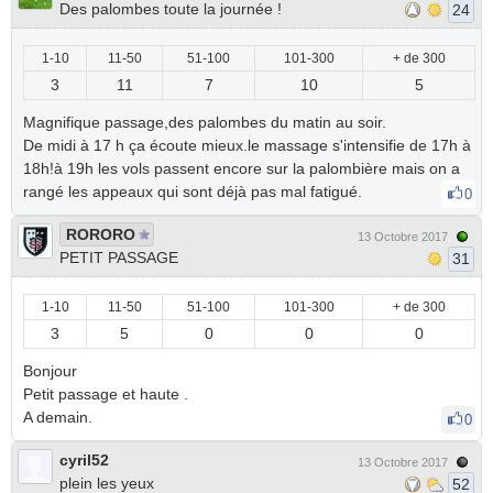
Des palombes toute la journée !
24
1-10
11-50
51-100
101-300
+ de 300
3
11
7
10
5
Magnifique passage,des palombes du matin au soir.
De midi à 17 h ça écoute mieux.le massage s'intensifie de 17h à
18h!à 19h les vols passent encore sur la palombière mais on a
rangé les appeaux qui sont déjà pas mal fatigué.
0
RORORO
13 Octobre 2017
PETIT PASSAGE
31
1-10
11-50
51-100
101-300
+ de 300
3
5
0
0
0
Bonjour
Petit passage et haute .
A demain.
0
cyril52
13 Octobre 2017
plein les yeux
52