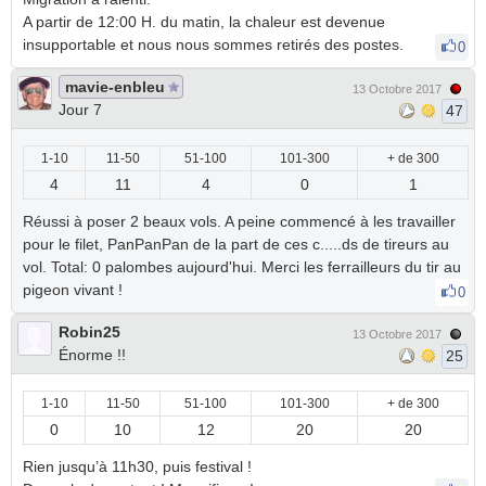
A partir de 12:00 H. du matin, la chaleur est devenue
insupportable et nous nous sommes retirés des postes.
0
mavie-enbleu
13 Octobre 2017
Jour 7
47
1-10
11-50
51-100
101-300
+ de 300
4
11
4
0
1
Réussi à poser 2 beaux vols. A peine commencé à les travailler
pour le filet, PanPanPan de la part de ces c.....ds de tireurs au
vol. Total: 0 palombes aujourd'hui. Merci les ferrailleurs du tir au
pigeon vivant !
0
Robin25
13 Octobre 2017
Énorme !!
25
1-10
11-50
51-100
101-300
+ de 300
0
10
12
20
20
Rien jusqu’à 11h30, puis festival !