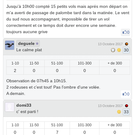
Jusqu'à 10h00 compté 15 petits vols mais aprés mon départ on
m'a averti de passage de palombe tard dans la matinée. Le vent
du sud nous accompagnant, impossible de tirer un vol
correctement et ce temps doit durer encore une semaine.
toujours aucune grive
0
deguele
13 Octobre 2017
Le calme plat
30
1-10
11-50
51-100
101-300
+ de 300
2
0
0
0
0
Observation de 07h45 a 10h15.
2 rodeuses et c'est tout! Pas l'ombre d'une volée.
A demain.
0
domi33
13 Octobre 2017
c' est parti !
33
1-10
11-50
51-100
101-300
+ de 300
0
0
7
0
0