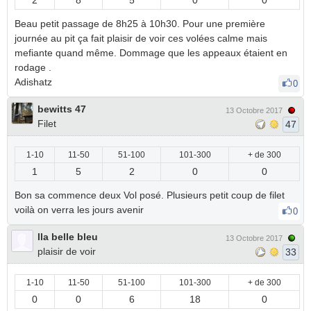
2
8
5
0
0
Beau petit passage de 8h25 à 10h30. Pour une première
journée au pit ça fait plaisir de voir ces volées calme mais
mefiante quand même. Dommage que les appeaux étaient en
rodage .
Adishatz
0
bewitts 47
13 Octobre 2017
Filet
47
1-10
11-50
51-100
101-300
+ de 300
1
5
2
0
0
Bon sa commence deux Vol posé. Plusieurs petit coup de filet
voilà on verra les jours avenir
0
lla belle bleu
13 Octobre 2017
plaisir de voir
33
1-10
11-50
51-100
101-300
+ de 300
0
0
6
18
0