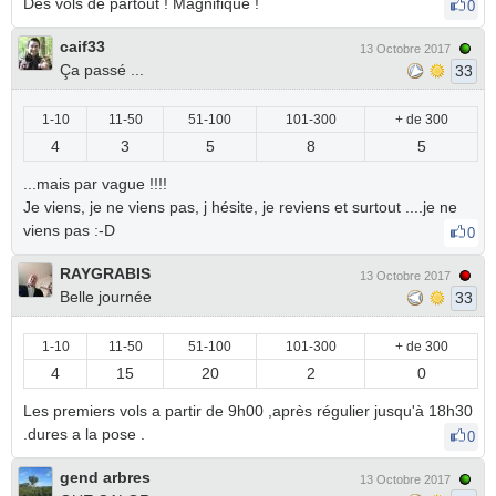
Des vols de partout ! Magnifique !
0
caif33
13 Octobre 2017
Ça passé ...
33
1-10
11-50
51-100
101-300
+ de 300
4
3
5
8
5
...mais par vague !!!!
Je viens, je ne viens pas, j hésite, je reviens et surtout ....je ne
viens pas :-D
0
RAYGRABIS
13 Octobre 2017
Belle journée
33
1-10
11-50
51-100
101-300
+ de 300
4
15
20
2
0
Les premiers vols a partir de 9h00 ,après régulier jusqu'à 18h30
.dures a la pose .
0
gend arbres
13 Octobre 2017