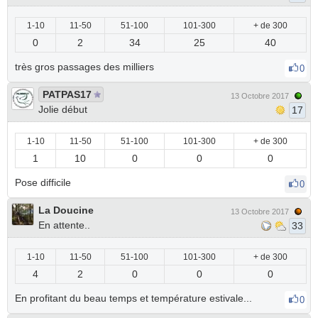
1-10
11-50
51-100
101-300
+ de 300
0
2
34
25
40
très gros passages des milliers
0
PATPAS17
13 Octobre 2017
Jolie début
17
1-10
11-50
51-100
101-300
+ de 300
1
10
0
0
0
Pose difficile
0
La Doucine
13 Octobre 2017
En attente..
33
1-10
11-50
51-100
101-300
+ de 300
4
2
0
0
0
En profitant du beau temps et température estivale...
0