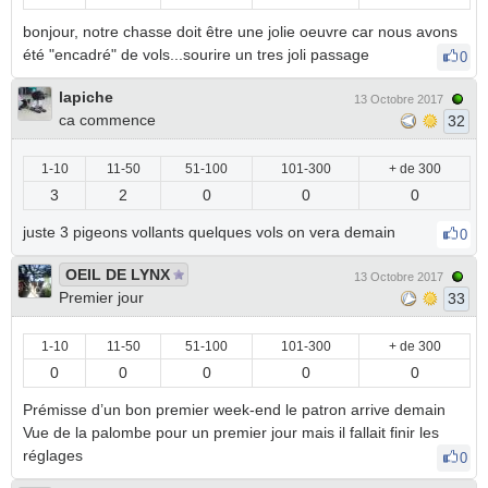
bonjour, notre chasse doit être une jolie oeuvre car nous avons
été "encadré" de vols...sourire un tres joli passage
0
lapiche
13 Octobre 2017
ca commence
32
1-10
11-50
51-100
101-300
+ de 300
3
2
0
0
0
juste 3 pigeons vollants quelques vols on vera demain
0
OEIL DE LYNX
13 Octobre 2017
Premier jour
33
1-10
11-50
51-100
101-300
+ de 300
0
0
0
0
0
Prémisse d’un bon premier week-end le patron arrive demain
Vue de la palombe pour un premier jour mais il fallait finir les
réglages
0