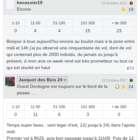
becassier19
13 Octobre 2017
Encore
19
1-10
11-50
51-100
101-300
+ de 300
0
4
4
15
23
Bonjour à tous aujourd'hui encore au boulot mais à la pose entre
midi et 14h j'ai pu observé une cinquantaine de vol, dont de vol
qui contenait plus de 2000 individu, du jamais vu jusqu'à
présent, à mon avis ce week rend est très prometteur vu tout ce
qui est stocké en haut
0
Jacquot des Bois 24
13 Octobre 2017
Ouest Dordogne est toujours sur le bord de la
24
pissée ....
1-10
11-50
51-100
101-300
+ de 300
0
11
6
3
0
Temps super beau , vent leger d'est, 12) jusqu'à 24) dans l'après
midi.
Premier vol à 8h25, puis bon passage jusqu'à 11h00. Puis de 12