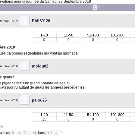
vations pour la journée du Samedi 28 Septembre 2019
1
2
Phil30120
tembre 2019
1-10
11-50
51-100
101-300
0
0
0
0
ère 2019
ues palombes sédentaires qui vont au gagnage
moidu02
tembre 2019
e geais !
e pigeons mais un grand nombre de geais !
vais pas vu autant de geais les années précédentes.
palou76
tembre 2019
1-10
11-50
51-100
101-300
15
0
0
0
or
ues ramiers en balade dans le secteur