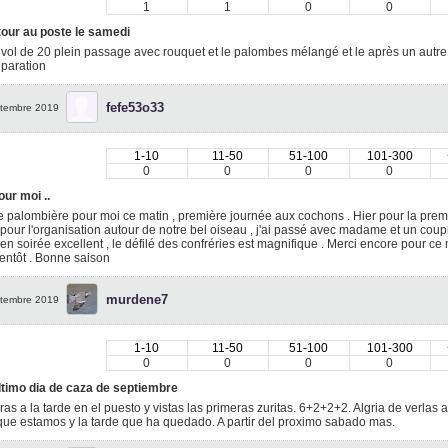
1
1
0
0
tour au poste le samedi
vol de 20 plein passage avec rouquet et le palombes mélangé et le après un autre r
éparation
fefe53o33
tembre 2019
1-10
11-50
51-100
101-300
0
0
0
0
ur moi ..
 palombière pour moi ce matin , première journée aux cochons . Hier pour la premièr
pour l'organisation autour de notre bel oiseau , j'ai passé avec madame et un cou
en soirée excellent , le défilé des confréries est magnifique . Merci encore pour c
ientôt . Bonne saison
murdene7
tembre 2019
1-10
11-50
51-100
101-300
0
0
0
0
ltimo dia de caza de septiembre
ras a la tarde en el puesto y vistas las primeras zuritas. 6+2+2+2. Algria de verlas a
que estamos y la tarde que ha quedado. A partir del proximo sabado mas.