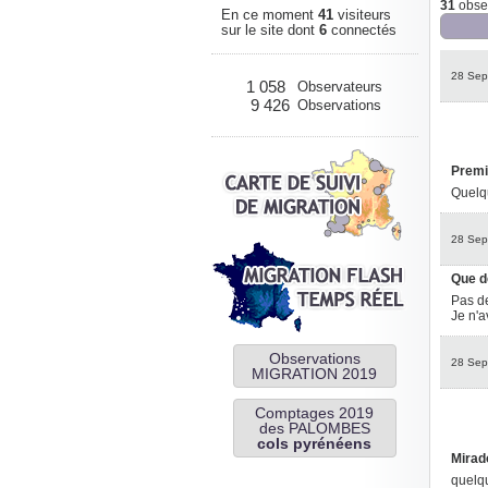
31
obser
En ce moment
41
visiteurs
sur le site dont
6
connectés
28 Sep
1 058
Observateurs
9 426
Observations
Premi
Quelq
28 Sep
Que d
Pas d
Je n'a
Observations
28 Sep
MIGRATION 2019
Comptages 2019
des PALOMBES
cols pyrénéens
Mirad
quelq