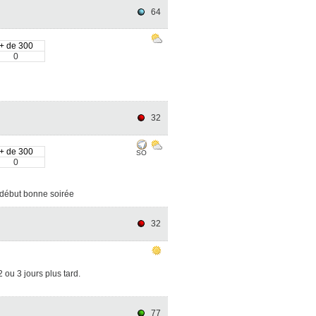
64
+ de 300
0
32
+ de 300
SO
0
n début bonne soirée
32
 ou 3 jours plus tard.
77