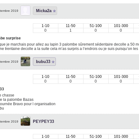
Micka2a
tembre 2019
1-10
11-50
51-100
101-300
0
1
0
0
be surprise
que je marchais pour allez au lapin 3 palombe sûrement sédentaire decolle a 50 metr
ne trentaine decolle a la suite cela m’as surpris a l’endrois ou je suis puisqu’on le
bubu33
tembre 2019
1-10
11-50
51-100
101-300
0
0
0
0
33
e chasse
de la palombe Bazas
journée Bravo pour l organisation
ubu
PEYPEY33
tembre 2019
1-10
11-50
51-100
101-300