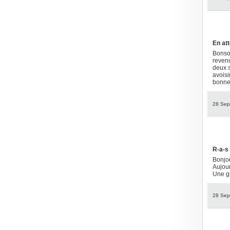
En att
Bonsoi
revenu
deux s
avoisi
bonne
28 Sep
R-a-s
Bonjou
Aujour
Une gr
28 Sep