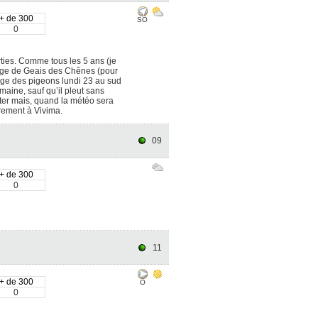
+ de 300
SO
0
rties. Comme tous les 5 ans (je
sage de Geais des Chênes (pour
tage des pigeons lundi 23 au sud
maine, sauf qu’il pleut sans
ter mais, quand la météo sera
èrement à Vivima.
09
+ de 300
0
11
+ de 300
O
0