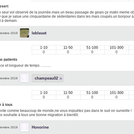
esert
n seul vol observè de la journèe.mais un beau passage de geais çe matin meme o
0 que je salue.une cinquantaine de sèdentaires dans les mais coupès.un bonjour à
t à demain.
lebleuet
tembre 2019
1-10
11-50
51-100
101-300
0
0
0
0
s patients
ce et longueur de temps ............
champeau02
tembre 2019
1-10
11-50
51-100
101-300
0
0
0
0
r à tous
ente comme beaucoup de monde,ne vous inqiuétez pas dans le sud on surveille !
s souhaite à tous une bonne migration à bientôt.
Honorine
tembre 2019