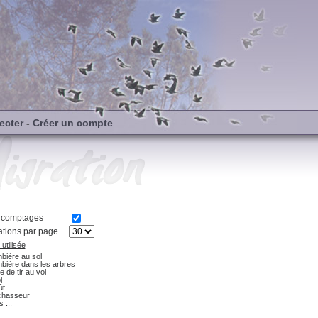
ecter
-
Créer un compte
s comptages
tions par page
utilisée
bière au sol
bière dans les arbres
e de tir au vol
l
ût
chasseur
 ...