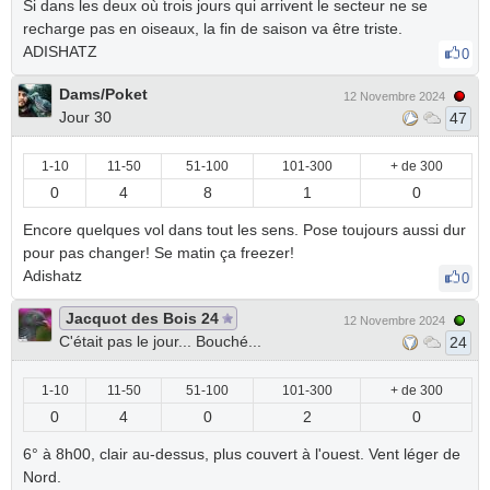
Si dans les deux où trois jours qui arrivent le secteur ne se
recharge pas en oiseaux, la fin de saison va être triste.
ADISHATZ
0
Dams/Poket
12 Novembre 2024
Jour 30
47
1-10
11-50
51-100
101-300
+ de 300
0
4
8
1
0
Encore quelques vol dans tout les sens. Pose toujours aussi dur
pour pas changer! Se matin ça freezer!
Adishatz
0
Jacquot des Bois 24
12 Novembre 2024
C'était pas le jour... Bouché...
24
1-10
11-50
51-100
101-300
+ de 300
0
4
0
2
0
6° à 8h00, clair au-dessus, plus couvert à l'ouest. Vent léger de
Nord.