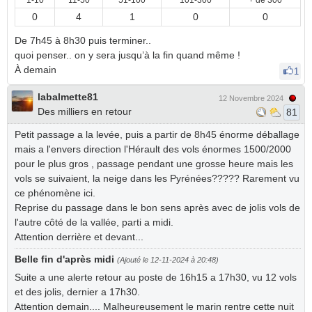
1-10
11-50
51-100
101-300
+ de 300
0
4
1
0
0
De 7h45 à 8h30 puis terminer..
quoi penser.. on y sera jusqu’à la fin quand même !
À demain
1
labalmette81
12 Novembre 2024
Des milliers en retour
81
Petit passage a la levée, puis a partir de 8h45 énorme déballage
mais a l'envers direction l'Hérault des vols énormes 1500/2000
pour le plus gros , passage pendant une grosse heure mais les
vols se suivaient, la neige dans les Pyrénées????? Rarement vu
ce phénomène ici.
Reprise du passage dans le bon sens après avec de jolis vols de
l'autre côté de la vallée, parti a midi.
Attention derrière et devant...
Belle fin d'après midi
(Ajouté le 12-11-2024 à 20:48)
Suite a une alerte retour au poste de 16h15 a 17h30, vu 12 vols
et des jolis, dernier a 17h30.
Attention demain.... Malheureusement le marin rentre cette nuit