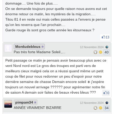
dommage.... Une fois de plus.....
On se demande toujours pour quelle raison nous avons eut cet
énorme retour ce matin, les mystères de la migration.....
Titou 81 il en reste oui mais celles passées a l'envers je pense
qu'on les reverra que l'an prochain....
Garde rouge ils sont gros cette année les étourneaux ?
13
Mordudebleus
12 Novembre 2024
Pas très forte Madame Soleil.,...
40
Petit passage ce matin je pensais avoir beaucoup plus avec ce
vent Nord nord-est Le gros des troupes est parti vers de
meilleurs cieux malgré cela on a réussi quand même un petit
coup de filet pour nous redonner un peu d'espoir pour notre
dernière semaine de chasse Demain encore soleil
☀️
j'espère
toujours un nouvel arrivage ?️?️?️?️?️?️ pour agrémenter notre fin
de saison A demain soir faites de beaux rêves bleus ???
0
pimpam34
12 Novembre 2024
ANNÉE VRAIMENT BIZARRE
34