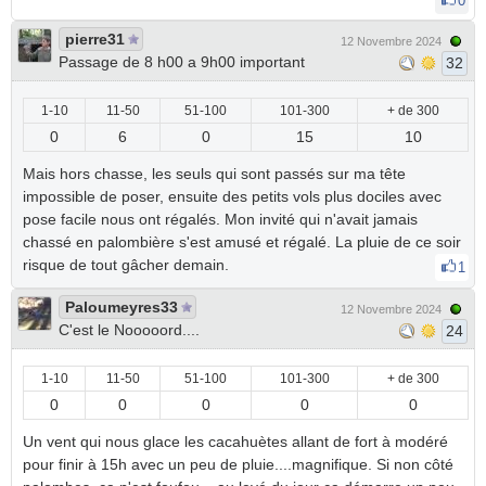
0
pierre31
12 Novembre 2024
Passage de 8 h00 a 9h00 important
32
1-10
11-50
51-100
101-300
+ de 300
0
6
0
15
10
Mais hors chasse, les seuls qui sont passés sur ma tête
impossible de poser, ensuite des petits vols plus dociles avec
pose facile nous ont régalés. Mon invité qui n'avait jamais
chassé en palombière s'est amusé et régalé. La pluie de ce soir
risque de tout gâcher demain.
1
Paloumeyres33
12 Novembre 2024
C'est le Nooooord....
24
1-10
11-50
51-100
101-300
+ de 300
0
0
0
0
0
Un vent qui nous glace les cacahuètes allant de fort à modéré
pour finir à 15h avec un peu de pluie....magnifique. Si non côté