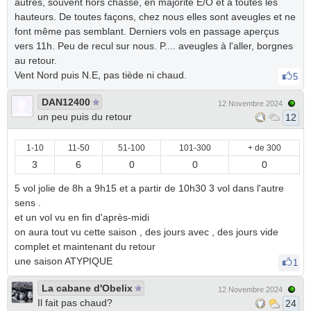
autres, souvent hors chasse, en majorité E/O et à toutes les
hauteurs. De toutes façons, chez nous elles sont aveugles et ne
font même pas semblant. Derniers vols en passage aperçus
vers 11h. Peu de recul sur nous. P.... aveugles à l'aller, borgnes
au retour.
Vent Nord puis N.E, pas tiède ni chaud.
5
DAN12400
12 Novembre 2024
un peu puis du retour
12
1-10
11-50
51-100
101-300
+ de 300
3
6
0
0
0
5 vol jolie de 8h a 9h15 et a partir de 10h30 3 vol dans l'autre
sens .
et un vol vu en fin d'après-midi
on aura tout vu cette saison , des jours avec , des jours vide
complet et maintenant du retour
une saison ATYPIQUE
1
La cabane d'Obelix
12 Novembre 2024
Il fait pas chaud?
24