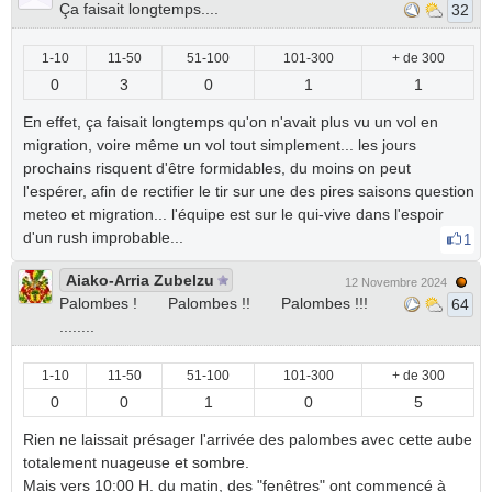
Ça faisait longtemps....
32
1-10
11-50
51-100
101-300
+ de 300
0
3
0
1
1
En effet, ça faisait longtemps qu'on n'avait plus vu un vol en
migration, voire même un vol tout simplement... les jours
prochains risquent d'être formidables, du moins on peut
l'espérer, afin de rectifier le tir sur une des pires saisons question
meteo et migration... l'équipe est sur le qui-vive dans l'espoir
d'un rush improbable...
1
Aiako-Arria Zubelzu
12 Novembre 2024
Palombes ! Palombes !! Palombes !!!
64
........
1-10
11-50
51-100
101-300
+ de 300
0
0
1
0
5
Rien ne laissait présager l'arrivée des palombes avec cette aube
totalement nuageuse et sombre.
Mais vers 10:00 H. du matin, des "fenêtres" ont commencé à