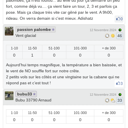
palombes, ça n'est foufou... au levé du jour ça démarre un peu
fort, comme déjà vu.... ça vient faire un tour, 2, 3 et parfois ça
pose. Mais ça claque très vite car gêné par le vent. A 9h00,
rideau. On verra demain si c'est mieux. Adishatz
0
passion palombe
12 Novembre 2024
Vent glacial
46
1-10
11-50
51-100
101-300
+ de 300
0
1
0
0
0
Aujourd’hui temps magnifique, la température a bien baissée, et
le vent de NO souffle fort sur notre crête.
2 petits vols sur les côtés et une vingtaine sur la cabane qui ne
répond pas et c’est tout !
3
bubu33
12 Novembre 2024
Bubu 33790 Arnaud
33
1-10
11-50
51-100
101-300
+ de 300
0
0
0
0
0