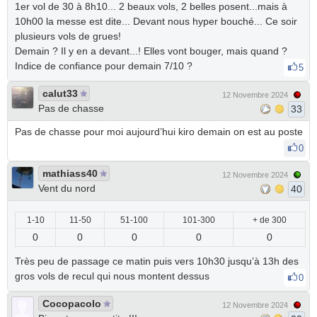
1er vol de 30 à 8h10... 2 beaux vols, 2 belles posent...mais à
10h00 la messe est dite... Devant nous hyper bouché... Ce soir
plusieurs vols de grues!
Demain ? Il y en a devant...! Elles vont bouger, mais quand ?
Indice de confiance pour demain 7/10 ?
5
calut33
12 Novembre 2024
Pas de chasse
33
Pas de chasse pour moi aujourd’hui kiro demain on est au poste
0
mathiass40
12 Novembre 2024
Vent du nord
40
1-10
11-50
51-100
101-300
+ de 300
0
0
0
0
0
Très peu de passage ce matin puis vers 10h30 jusqu’à 13h des
gros vols de recul qui nous montent dessus
0
Cocopacolo
12 Novembre 2024