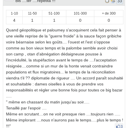
Bis ....ter ....repetita !!!
33
1-10
11-50
51-100
101-300
+ de 300
4
1
1
0
0
Quand géopolitique et paloumey s'acoquinent cela fait penser à
une vieille reprise de la "guerre froide" à la sauce façon gribiche
voire béarnaise selon les goûts.... l'ouest et l'est s'oppose
comme au bon vieux temps et la palombe semble avoir choisi
son camp , otan d'abnégation dédaigneuse pousse à
l'incrédulité, la stupéfaction avant le temps de ....l'acceptation
résignée....comme si un mur de la honte venait contraindre
populations et flux migratoires... le temps de la réconciliation
viendra t'il ?? diplomatie de rigueur .... Un accord paraît souhaité
et souhaitable : dames oiselles à vous de prendre vos
responsabilités et régler une bonne fois pour toutes ce big bazar
.....
" même en chassant du matin jusqu'au soir.....
Tenaillé par l'espoir ....
Même en scrutant....on ne voit presque rien ....toujours rien .....
Même implorant ....nous n'aurons pas le temps.....plus le temps !
!!!"
3