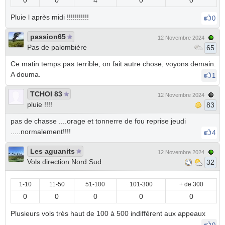
0
0
4
0
0
Pluie l après midi !!!!!!!!!!!
0
passion65
12 Novembre 2024
Pas de palombière
65
Ce matin temps pas terrible, on fait autre chose, voyons demain.
A douma.
1
TCHOI 83
12 Novembre 2024
pluie !!!!
83
pas de chasse ....orage et tonnerre de fou reprise jeudi
.....normalement!!!!
4
Les aguanits
12 Novembre 2024
Vols direction Nord Sud
32
1-10
11-50
51-100
101-300
+ de 300
0
0
0
0
0
Plusieurs vols très haut de 100 à 500 indifférent aux appeaux