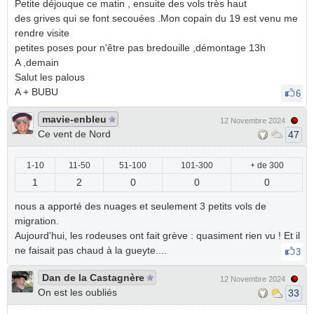
Petite déjouque ce matin , ensuite des vols très haut
des grives qui se font secouées .Mon copain du 19 est venu me
rendre visite
petites poses pour n'être pas bredouille ,démontage 13h
A ,demain
Salut les palous
A + BUBU
6
mavie-enbleu
12 Novembre 2024
Ce vent de Nord
47
1-10
11-50
51-100
101-300
+ de 300
1
2
0
0
0
nous a apporté des nuages et seulement 3 petits vols de
migration.
Aujourd'hui, les rodeuses ont fait grève : quasiment rien vu ! Et il
ne faisait pas chaud à la gueyte....
3
Dan de la Castagnère
12 Novembre 2024
On est les oubliés
33