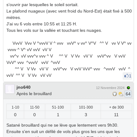
s’ouvrir par lesquelles le soleil sortait.
Le plafond nuageux (avec vent froid du Nord-Est) était fixé à 500
mètres.
J'ai vu 6 vols entre 10:55 et 11:25 H.
Tous les vols sur la vallée et touchant les nuages.
VvvV Vvv V ^vvvV V ^ vvv vvV^ v vv^ V^V ^^ V vv V V^ vv
vvvv ^ V^ vV vvV vV V
vv^v vV vvv^v vvv ^ V ^^ V V Vv vV V vvV^vv V vvV
VvV^ vvv ^vvvV vvV ^vvV
^^ V V Vv vV V vvV^vv V vvV VvV^ vvv ^vvvV vvV ^
vvV ^^ V V Vv vV vV
1
jno640
12 Novembre 2024
Après le brouillard
64
1-10
11-50
51-100
101-300
+ de 300
0
0
1
3
11
Satané brouillard qui ne se lève que lentement vers 9h30.
Ensuite s'en suit un défilé de vols plus gros les uns que les