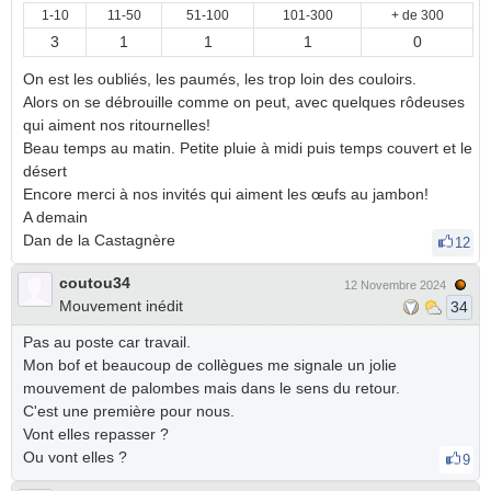
1-10
11-50
51-100
101-300
+ de 300
3
1
1
1
0
On est les oubliés, les paumés, les trop loin des couloirs.
Alors on se débrouille comme on peut, avec quelques rôdeuses
qui aiment nos ritournelles!
Beau temps au matin. Petite pluie à midi puis temps couvert et le
désert
Encore merci à nos invités qui aiment les œufs au jambon!
A demain
Dan de la Castagnère
12
coutou34
12 Novembre 2024
Mouvement inédit
34
Pas au poste car travail.
Mon bof et beaucoup de collègues me signale un jolie
mouvement de palombes mais dans le sens du retour.
C'est une première pour nous.
Vont elles repasser ?
Ou vont elles ?
9