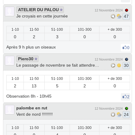
ATELIER DU PALOU
12 Novembre 2024
Je croyais en cette journée
47
1-10
11-50
51-100
101-300
+ de 300
0
2
3
0
0
Après 9 h plus un oiseaux
0
Piero30
12 Novembre 2024
Le passage de novembre se fait attendre…
30
1-10
11-50
51-100
101-300
+ de 300
2
13
5
2
0
Observation 8h - 10h45
2
palombe en rut
12 Novembre 2024
Vent de nord !!!!!!!!!
24
1-10
11-50
51-100
101-300
+ de 300