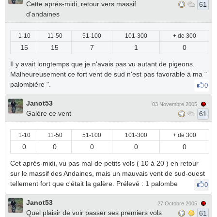
Cette aprés-midi, retour vers massif
61
d'andaines
1-10
11-50
51-100
101-300
+ de 300
15
15
7
1
0
Il y avait longtemps que je n'avais pas vu autant de pigeons.
Malheureusement ce fort vent de sud n'est pas favorable à ma "
palombière ".
0
Janot53
03 Novembre 2005
Galère ce vent
61
1-10
11-50
51-100
101-300
+ de 300
0
0
0
0
0
Cet aprés-midi, vu pas mal de petits vols ( 10 à 20 ) en retour
sur le massif des Andaines, mais un mauvais vent de sud-ouest
tellement fort que c'était la galère. Prélevé : 1 palombe
0
Janot53
27 Octobre 2005
Quel plaisir de voir passer ses premiers vols
61