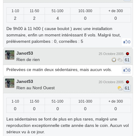
1-10
11-50
51-100
101-300
+ de 300
2
2
4
0
0
De 9h00 à 11 h00 ( cause boulot ) avec une installation
sommaire, enfin un moment intéréssant 8 vols. Malgré tout,
prélévement palombes : 0, corneilles : 5
0
Janot53
25 Octobre 2005
Rien de rien
61
Prélevées ce matin deux sédentaires, mais aucun vols.
0
Janot53
20 Octobre 2005
Rien au Nord Ouest
61
1-10
11-50
51-100
101-300
+ de 300
0
0
0
0
0
Les sédentaires se font de plus en plus rares, malgré une
reproduction exceptionnelle cette année dans le coin. Aucun vol
sérieux vu à ce jour.