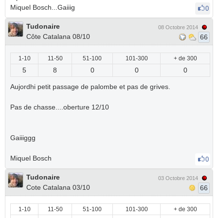
Miquel Bosch...Gaiiig
0
Tudonaire
08 Octobre 2014
Côte Catalana 08/10
66
1-10
11-50
51-100
101-300
+ de 300
5
8
0
0
0
Aujordhi petit passage de palombe et pas de grives.
Pas de chasse....oberture 12/10
Gaiiiggg
Miquel Bosch
0
Tudonaire
03 Octobre 2014
Cote Catalana 03/10
66
1-10
11-50
51-100
101-300
+ de 300