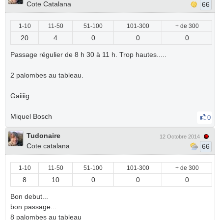
Cote Catalana
66
1-10
11-50
51-100
101-300
+ de 300
20
4
0
0
0
Passage régulier de 8 h 30 à 11 h. Trop hautes.....
2 palombes au tableau.
Gaiiiig
Miquel Bosch
0
Tudonaire
12 Octobre 2014
Cote catalana
66
1-10
11-50
51-100
101-300
+ de 300
8
10
0
0
0
Bon debut...
bon passage...
8 palombes au tableau