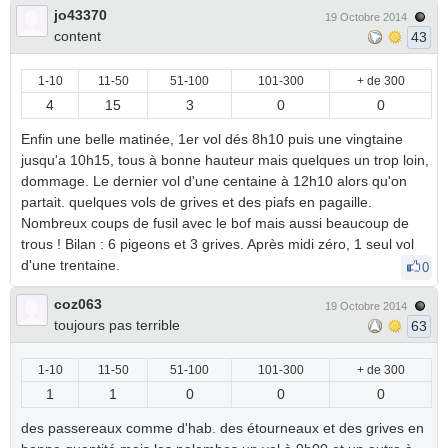
jo43370
19 Octobre 2014
content
43
1-10
11-50
51-100
101-300
+ de 300
4
15
3
0
0
Enfin une belle matinée, 1er vol dés 8h10 puis une vingtaine
jusqu'a 10h15, tous à bonne hauteur mais quelques un trop loin,
dommage. Le dernier vol d'une centaine à 12h10 alors qu'on
partait. quelques vols de grives et des piafs en pagaille.
Nombreux coups de fusil avec le bof mais aussi beaucoup de
trous ! Bilan : 6 pigeons et 3 grives. Après midi zéro, 1 seul vol
d'une trentaine.
0
coz063
19 Octobre 2014
toujours pas terrible
63
1-10
11-50
51-100
101-300
+ de 300
1
1
0
0
0
des passereaux comme d'hab. des étourneaux et des grives en