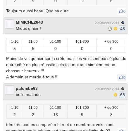
2
5
0
12
6
Toujours aussi beau. Que sa dure
0
MIMICHE2843
20 Octobre 2014
Mieux q hier !
43
1-10
11-50
51-100
101-300
+ de 300
5
5
0
0
0
Moins de vol qu hier sur la crête mais les vols sont passé plus de
notre côté en plus réussite cela fait moi tout simplement un
chasseur heureux !!!
A demain et merde à tous !!!
0
palombe63
20 Octobre 2014
belle matinée
63
1-10
11-50
51-100
101-300
+ de 300
2
2
13
9
8
très très hautes comparé a hier et de nombreux vols n'ont
comptés dans le tableau vut hors chasse en limite du 03