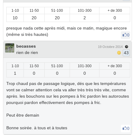
1-10
11-50
51-100
101-300
+ de 300
10
20
20
2
0
presque nada cette après midi, mais ce matin, magique encore
(même si très hautes)
0
becasses
19 Octobre 2014
rien de rien
43
1-10
11-50
51-100
101-300
+ de 300
1
0
0
0
0
Trop chaud pas de passage logique, dés que les températures
vont se calmer attention cela va aller très très très vite, comme
après. les bouchons sur les pompes à fric pardon les autoroutes
pourquoi pardon effectivement des pompes à fric.
Peut être demain
Bonne soirée. à tous et à toutes
0