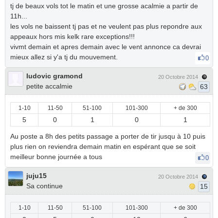
tj de beaux vols tot le matin et une grosse acalmie a partir de
11h...
les vols ne baissent tj pas et ne veulent pas plus repondre aux
appeaux hors mis kelk rare exceptions!!!
vivmt demain et apres demain avec le vent annonce ca devrai
mieux allez si y'a tj du mouvement.
0
ludovic gramond
20 Octobre 2014
petite accalmie
63
1-10
11-50
51-100
101-300
+ de 300
5
0
1
0
1
Au poste a 8h des petits passage a porter de tir jusqu à 10 puis
plus rien on reviendra demain matin en espérant que se soit
meilleur bonne journée a tous
0
juju15
20 Octobre 2014
Sa continue
15
1-10
11-50
51-100
101-300
+ de 300