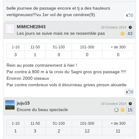
belle journee de passage encore et tj a des hauteurs
vertigineuses!!!vu 1er vol de grue cendree(9).
0
MIMICHE2843
19 Octobre 2014
Les jours se suive mais ne se ressemble pas
43
1-10
11-50
51-100
101-300
+ de 300
3
1
0
0
0
Rein au poste contrairement à hier !
Par contre à 800 m à la croix du Sagni gros gros passage !!!!
Environ 2000 oiseaux
Par contre nombreux vols d étourneau grives pinson alouette
0
juju15
19 Octobre 2014
Encore du beau spectacle
15
1-10
11-50
51-100
101-300
+ de 300
1
3
2
12
11