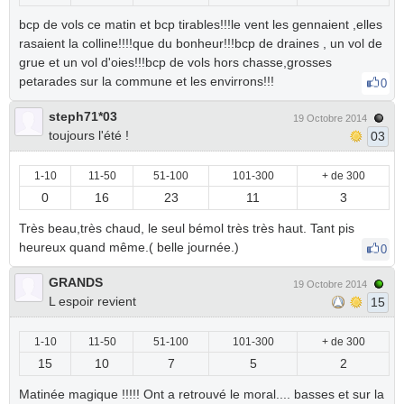
bcp de vols ce matin et bcp tirables!!!le vent les gennaient ,elles
rasaient la colline!!!!que du bonheur!!!bcp de draines , un vol de
grue et un vol d'oies!!!bcp de vols hors chasse,grosses
petarades sur la commune et les envirrons!!!
0
steph71*03
19 Octobre 2014
toujours l'été !
03
1-10
11-50
51-100
101-300
+ de 300
0
16
23
11
3
Très beau,très chaud, le seul bémol très très haut. Tant pis
heureux quand même.( belle journée.)
0
GRANDS
19 Octobre 2014
L espoir revient
15
1-10
11-50
51-100
101-300
+ de 300
15
10
7
5
2
Matinée magique !!!!! Ont a retrouvé le moral.... basses et sur la