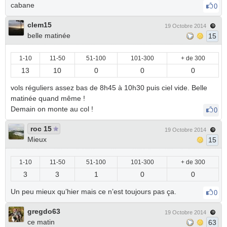
cabane
0
clem15
19 Octobre 2014
belle matinée
15
1-10
11-50
51-100
101-300
+ de 300
13
10
0
0
0
vols réguliers assez bas de 8h45 à 10h30 puis ciel vide. Belle
matinée quand même !
Demain on monte au col !
0
roc 15
19 Octobre 2014
Mieux
15
1-10
11-50
51-100
101-300
+ de 300
3
3
1
0
0
Un peu mieux qu’hier mais ce n’est toujours pas ça.
0
gregdo63
19 Octobre 2014
ce matin
63