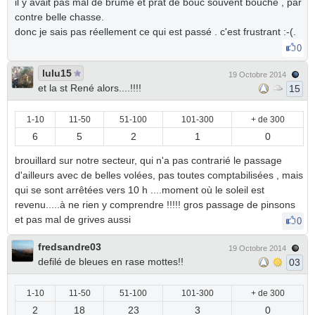
il y avait pas mal de brume et prat de bouc souvent bouché , par
contre belle chasse.
donc je sais pas réellement ce qui est passé . c'est frustrant :-(.
0
lulu15
19 Octobre 2014
et la st René alors....!!!!
15
1-10
11-50
51-100
101-300
+ de 300
6
5
2
1
0
brouillard sur notre secteur, qui n'a pas contrarié le passage
d'ailleurs avec de belles volées, pas toutes comptabilisées , mais
qui se sont arrêtées vers 10 h ....moment où le soleil est
revenu.....à ne rien y comprendre !!!!! gros passage de pinsons
et pas mal de grives aussi
0
fredsandre03
19 Octobre 2014
defilé de bleues en rase mottes!!
03
1-10
11-50
51-100
101-300
+ de 300
2
18
23
3
0