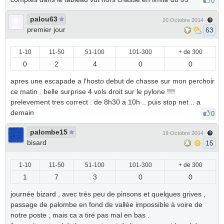
0
palou63
20 Octobre 2014
premier jour
63
1-10
11-50
51-100
101-300
+ de 300
0
2
4
0
0
apres une escapade a l'hosto debut de chasse sur mon perchoir
ce matin . belle surprise 4 vols droit sur le pylone !!!!
prelevement tres correct . de 8h30 a 10h .. puis stop net .. a
demain
0
palombe15
19 Octobre 2014
bisard
15
1-10
11-50
51-100
101-300
+ de 300
1
7
3
0
0
journée bizard , avec très peu de pinsons et quelques grives ,
passage de palombe en fond de vallée impossible à voire de
notre poste , mais ca a tiré pas mal en bas .