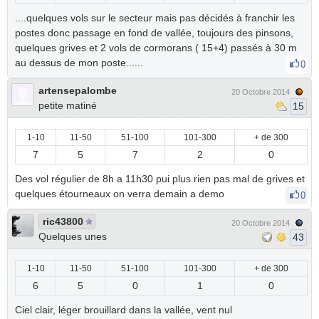
....quelques vols sur le secteur mais pas décidés à franchir les
postes donc passage en fond de vallée, toujours des pinsons,
quelques grives et 2 vols de cormorans ( 15+4) passés à 30 m
au dessus de mon poste......
0
artensepalombe
20 Octobre 2014
petite matiné
15
1-10
11-50
51-100
101-300
+ de 300
7
5
7
2
0
Des vol régulier de 8h a 11h30 pui plus rien pas mal de grives et
quelques étourneaux on verra demain a demo
0
ric43800
20 Octobre 2014
Quelques unes
43
1-10
11-50
51-100
101-300
+ de 300
6
5
0
1
0
Ciel clair, léger brouillard dans la vallée, vent nul