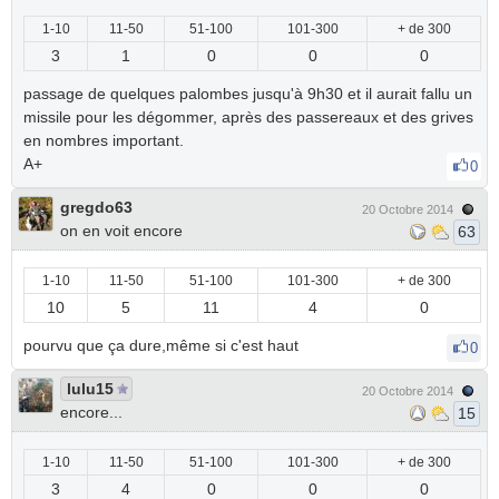
1-10
11-50
51-100
101-300
+ de 300
3
1
0
0
0
passage de quelques palombes jusqu'à 9h30 et il aurait fallu un
missile pour les dégommer, après des passereaux et des grives
en nombres important.
A+
0
gregdo63
20 Octobre 2014
on en voit encore
63
1-10
11-50
51-100
101-300
+ de 300
10
5
11
4
0
pourvu que ça dure,même si c'est haut
0
lulu15
20 Octobre 2014
encore...
15
1-10
11-50
51-100
101-300
+ de 300
3
4
0
0
0