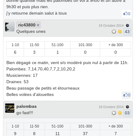
bonne quantité mais les palombes un vol à 9h00 et un autre à
9h30 et puis plus rien.
j'y retourne demain salut à tous
0
ric43800
19 Octobre 2014
Quelques unes
43
1-10
11-50
51-100
101-300
+ de 300
6
3
1
0
0
Bien dégagé ce matin, vent s/o modéré puis nul à partir de 11h.
Palombes: 7,14,70,40,7,7,2,10,20,2
Musiciennes: 17
Draines: 53
Beau passage de petits et étourneaux
Belles volées d'alouettes
0
palombas
19 Octobre 2014
go fast!!!
03
1-10
11-50
51-100
101-300
+ de 300
9
8
11
37
7