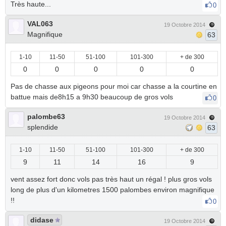
Très haute...
0
VAL063
19 Octobre 2014
Magnifique
63
1-10
11-50
51-100
101-300
+ de 300
0
0
0
0
0
Pas de chasse aux pigeons pour moi car chasse a la courtine en
battue mais de8h15 a 9h30 beaucoup de gros vols
0
palombe63
19 Octobre 2014
splendide
63
1-10
11-50
51-100
101-300
+ de 300
9
11
14
16
9
vent assez fort donc vols pas très haut un régal ! plus gros vols
long de plus d'un kilometres 1500 palombes environ magnifique
!!
0
didase
19 Octobre 2014