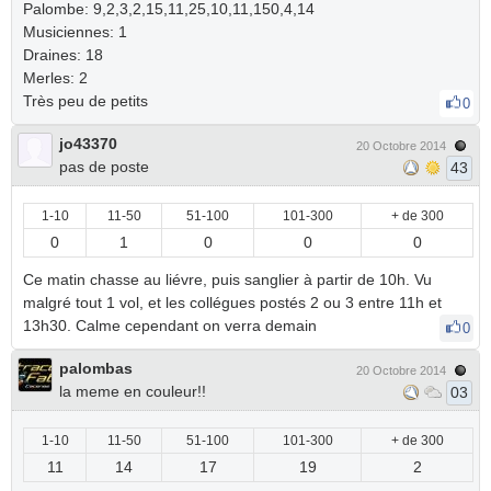
Palombe: 9,2,3,2,15,11,25,10,11,150,4,14
Musiciennes: 1
Draines: 18
Merles: 2
Très peu de petits
0
jo43370
20 Octobre 2014
pas de poste
43
1-10
11-50
51-100
101-300
+ de 300
0
1
0
0
0
Ce matin chasse au liévre, puis sanglier à partir de 10h. Vu
malgré tout 1 vol, et les collégues postés 2 ou 3 entre 11h et
13h30. Calme cependant on verra demain
0
palombas
20 Octobre 2014
la meme en couleur!!
03
1-10
11-50
51-100
101-300
+ de 300
11
14
17
19
2