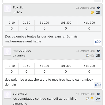
Tox 2b
18 Octobre 2015
unitiiîii
2B
1-10
11-50
51-100
101-300
+ de 300
0
0
0
0
0
Des palombes toutes la journées sans arrêt mais
malheureusement haute
0
marcoplaco
18 Octobre 2015
ca arrive
2B
1-10
11-50
51-100
101-300
+ de 300
0
0
0
0
0
des palombe a gauche a droite mes tres haute ca ira mieux
demain
0
culombu
18 Octobre 2015
les comptages sont de samedi apret midi et
2A
dimanche