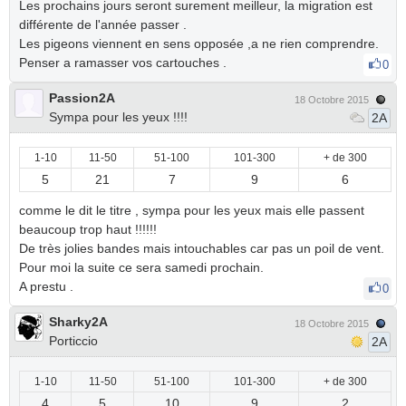
Les prochains jours seront surement meilleur, la migration est
différente de l'année passer .
Les pigeons viennent en sens opposée ,a ne rien comprendre.
Penser a ramasser vos cartouches .
0
Passion2A
18 Octobre 2015
Sympa pour les yeux !!!!
2A
1-10
11-50
51-100
101-300
+ de 300
5
21
7
9
6
comme le dit le titre , sympa pour les yeux mais elle passent
beaucoup trop haut !!!!!!
De très jolies bandes mais intouchables car pas un poil de vent.
Pour moi la suite ce sera samedi prochain.
A prestu .
0
Sharky2A
18 Octobre 2015
Porticcio
2A
1-10
11-50
51-100
101-300
+ de 300
4
5
10
9
2