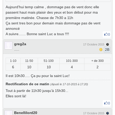
Aujourd'hui temp calme , dommage pas de vent donc elle
passent haut mais plaisir des yeux et bon début pour ma
première matinée. Chasse de 7h30 a 11h
Ça sent tres bon pour demain mais dommage pas de vent
annoncé
A suivre....... Bonne saint Luc a tous !!!!
0
greg2a
17 Octobre 2015
.....
2B
1-10
11-50
51-100
101-300
+ de 300
6
10
10
4
2
Il est 10h30..... Ça pu pour la saint Luc!
Rectification de ce matin
(Ajouté le 17-10-2015 à 17:20)
Tout à partir de 11h30 jusqu'à 15h30...
Elles sont là!
0
Benellilord20
17 Octobre 2015