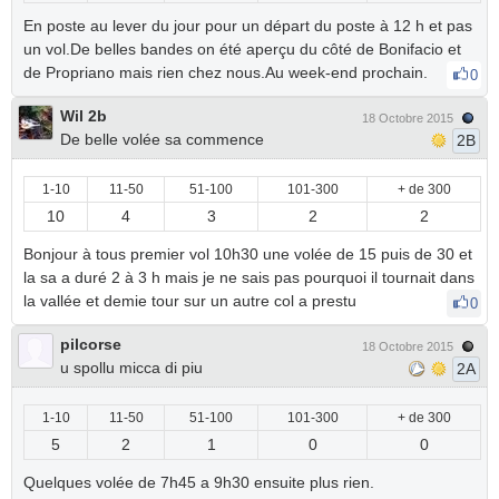
En poste au lever du jour pour un départ du poste à 12 h et pas
un vol.De belles bandes on été aperçu du côté de Bonifacio et
de Propriano mais rien chez nous.Au week-end prochain.
0
Wil 2b
18 Octobre 2015
De belle volée sa commence
2B
1-10
11-50
51-100
101-300
+ de 300
10
4
3
2
2
Bonjour à tous premier vol 10h30 une volée de 15 puis de 30 et
la sa a duré 2 à 3 h mais je ne sais pas pourquoi il tournait dans
la vallée et demie tour sur un autre col a prestu
0
pilcorse
18 Octobre 2015
u spollu micca di piu
2A
1-10
11-50
51-100
101-300
+ de 300
5
2
1
0
0
Quelques volée de 7h45 a 9h30 ensuite plus rien.