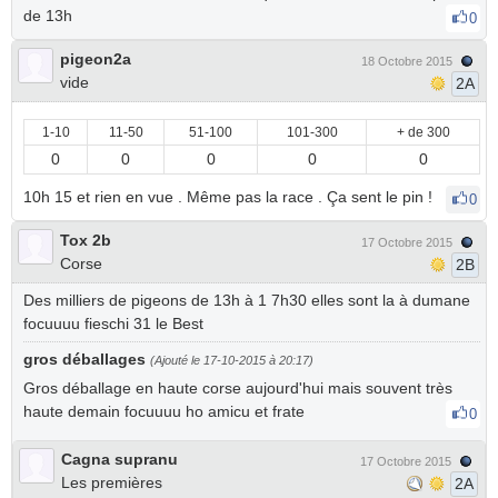
de 13h
0
pigeon2a
18 Octobre 2015
vide
2A
1-10
11-50
51-100
101-300
+ de 300
0
0
0
0
0
10h 15 et rien en vue . Même pas la race . Ça sent le pin !
0
Tox 2b
17 Octobre 2015
Corse
2B
Des milliers de pigeons de 13h à 1 7h30 elles sont la à dumane
focuuuu fieschi 31 le Best
gros déballages
(Ajouté le 17-10-2015 à 20:17)
Gros déballage en haute corse aujourd'hui mais souvent très
haute demain focuuuu ho amicu et frate
0
Cagna supranu
17 Octobre 2015
Les premières
2A