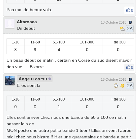
Pas mal de beaux vols.
0
Altarocca
18 Octobre 2015
Un début
2A
1-10
11-50
51-100
101-300
+ de 300
3
9
4
0
0
Un beau début ce matin , certain en Corse du sud disent n'avoir
rien vue .... Bizarre.
0
Ange u corsu
18 Octobre 2015
Elles sont la
2A
1-10
11-50
51-100
101-300
+ de 300
0
0
1
0
0
Elles sont arriver chez nous une bande de 50 a 100 ce matin
passer loin de
MON poste une autre petite bande 1 tuer ! Elles arrivent l après-
midi chez nous bizare !! Hier une quarantaine de bande a partir