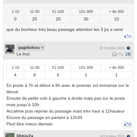
1-10
11-50
51-100
101-300
+ de 300
0
20
20
30
10
que du bonheur très beau passage attention les 3 jrs a venir
0
papitchou
18 Octobre 2015
Le truc
2B
1-10
11-50
51-100
101-300
+ de 300
4
8
5
1
1
En poste à 7h et début à 8h avec le premier vol immense sur le
littoral.
Ensuite de petits vols à gauche à droite mais pas sur le poste
mais jusqu'à 10h.
Accalmie puis reprise du passage mais très haut à 11hauteur
Encore du passage en partant à 12h30
Peut être mieux demain
0
libbiu2a
18 Octobre 2015