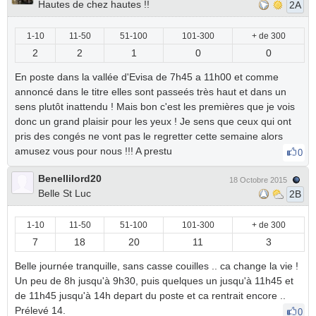
Hautes de chez hautes !!
2A
1-10
11-50
51-100
101-300
+ de 300
2
2
1
0
0
En poste dans la vallée d'Evisa de 7h45 a 11h00 et comme
annoncé dans le titre elles sont passeés très haut et dans un
sens plutôt inattendu ! Mais bon c'est les premières que je vois
donc un grand plaisir pour les yeux ! Je sens que ceux qui ont
pris des congés ne vont pas le regretter cette semaine alors
amusez vous pour nous !!! A prestu
0
Benellilord20
18 Octobre 2015
Belle St Luc
2B
1-10
11-50
51-100
101-300
+ de 300
7
18
20
11
3
Belle journée tranquille, sans casse couilles .. ca change la vie !
Un peu de 8h jusqu'à 9h30, puis quelques un jusqu'à 11h45 et
de 11h45 jusqu'à 14h depart du poste et ca rentrait encore ..
Prélevé 14.
0