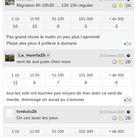
Migration 8h 10h30 .... 12h 15h régulier
2A
1-10
11-50
51-100
101-300
+ de 300
10
10
8
5
3
Pas grand chose le matin un peu plus l apremidi
Plaisir des yeux 4 prélevé à dumane
0
La_muerta2b
18 Octobre 2015
vent de sud juste chez nous
2B
1-10
11-50
51-100
101-300
+ de 300
11
6
7
8
0
tout les vols ont tournés pas moyen de tirer avec ce vent de
merde, dommage on aurait pu s'amuser.
0
tordulu2b
18 Octobre 2015
On ces laver les yeux
2B
1-10
11-50
51-100
101-300
+ de 300