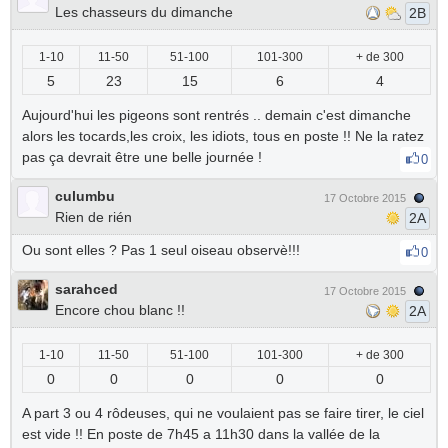
Les chasseurs du dimanche
2B
1-10
11-50
51-100
101-300
+ de 300
5
23
15
6
4
Aujourd'hui les pigeons sont rentrés .. demain c'est dimanche
alors les tocards,les croix, les idiots, tous en poste !! Ne la ratez
pas ça devrait être une belle journée !
0
culumbu
17 Octobre 2015
Rien de rién
2A
Ou sont elles ? Pas 1 seul oiseau observè!!!
0
sarahced
17 Octobre 2015
Encore chou blanc !!
2A
1-10
11-50
51-100
101-300
+ de 300
0
0
0
0
0
A part 3 ou 4 rôdeuses, qui ne voulaient pas se faire tirer, le ciel
est vide !! En poste de 7h45 a 11h30 dans la vallée de la