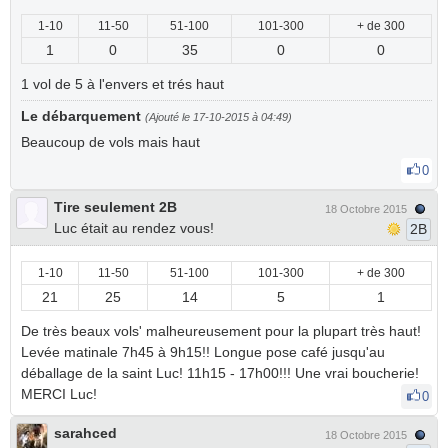
1-10
11-50
51-100
101-300
+ de 300
1
0
35
0
0
1 vol de 5 à l'envers et trés haut
Le débarquement
(Ajouté le 17-10-2015 à 04:49)
Beaucoup de vols mais haut
0
Tire seulement 2B
18 Octobre 2015
Luc était au rendez vous!
2B
1-10
11-50
51-100
101-300
+ de 300
21
25
14
5
1
De très beaux vols' malheureusement pour la plupart très haut!
Levée matinale 7h45 à 9h15!! Longue pose café jusqu'au
déballage de la saint Luc! 11h15 - 17h00!!! Une vrai boucherie!
MERCI Luc!
0
sarahced
18 Octobre 2015