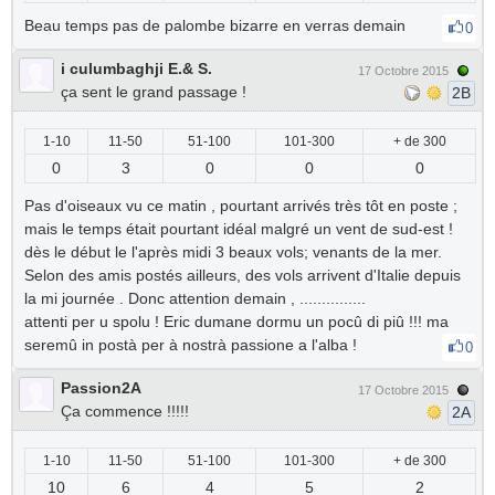
Beau temps pas de palombe bizarre en verras demain
0
i culumbaghji E.& S.
17 Octobre 2015
ça sent le grand passage !
2B
1-10
11-50
51-100
101-300
+ de 300
0
3
0
0
0
Pas d'oiseaux vu ce matin , pourtant arrivés très tôt en poste ;
mais le temps était pourtant idéal malgré un vent de sud-est !
dès le début le l'après midi 3 beaux vols; venants de la mer.
Selon des amis postés ailleurs, des vols arrivent d'Italie depuis
la mi journée . Donc attention demain , ...............
attenti per u spolu ! Eric dumane dormu un pocû di piû !!! ma
seremû in postà per à nostrà passione a l'alba !
0
Passion2A
17 Octobre 2015
Ça commence !!!!!
2A
1-10
11-50
51-100
101-300
+ de 300
10
6
4
5
2