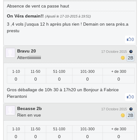
Absence de vent ca passe haut
On Véra demain!!
(Ajouté le 17-10-2015 à 19:51)
3 ,4 vols j'usqua 12 h après plus rien ! Demain on sera près.a
prestu
0
Bravu 20
17 Octobre 2015
Attentiiiiiiiiiiiii
2B
1-10
11-50
51-100
101-300
+ de 300
0
0
0
0
0
Gros déballage de 10h 30 à 17h20 un Bonjour à Fabrice
Pierantoni
0
Becasse 2b
17 Octobre 2015
Rien en vue
2B
1-10
11-50
51-100
101-300
+ de 300
0
0
0
0
0