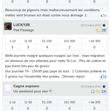
0
0
0
0
0
Beaucoup de pigeons mais malheureusement les conditions
météo vent brumes ect étais contre nous domage :(
0
LUCKY2B
18 Octobre 2015
Peit Passage
2B
1-10
11-50
51-100
101-300
+ de 300
3
3
4
2
0
Belle journée malgré quelques nuages sur l'est , mais migration
en dessous de nos attentes pour cette St Luc . Peu de volées et
pas tirent très peu de grives
Dur journée 7h - 15h30 pas payé du tout . 1 Culombu prélevé et
2 grives sur l'ensemble des postes . Demain repos .
0
Cagna supranu
18 Octobre 2015
Un weekend pour rien !!!
2A
1-10
11-50
51-100
101-300
+ de 300
0
0
0
0
0