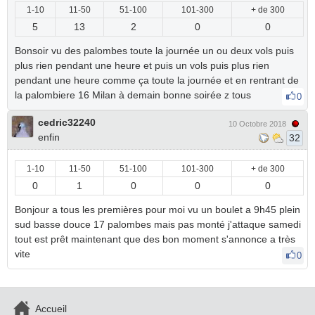
1-10
11-50
51-100
101-300
+ de 300
5
13
2
0
0
Bonsoir vu des palombes toute la journée un ou deux vols puis
plus rien pendant une heure et puis un vols puis plus rien
pendant une heure comme ça toute la journée et en rentrant de
la palombiere 16 Milan à demain bonne soirée z tous
0
cedric32240
10 Octobre 2018
enfin
32
1-10
11-50
51-100
101-300
+ de 300
0
1
0
0
0
Bonjour a tous les premières pour moi vu un boulet a 9h45 plein
sud basse douce 17 palombes mais pas monté j'attaque samedi
tout est prêt maintenant que des bon moment s'annonce a très
vite
0
Accueil