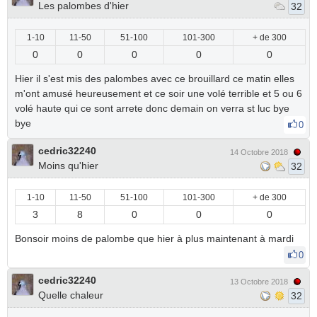
Les palombes d'hier
32
1-10
11-50
51-100
101-300
+ de 300
0
0
0
0
0
Hier il s'est mis des palombes avec ce brouillard ce matin elles
m'ont amusé heureusement et ce soir une volé terrible et 5 ou 6
volé haute qui ce sont arrete donc demain on verra st luc bye
bye
0
cedric32240
14 Octobre 2018
Moins qu'hier
32
1-10
11-50
51-100
101-300
+ de 300
3
8
0
0
0
Bonsoir moins de palombe que hier à plus maintenant à mardi
0
cedric32240
13 Octobre 2018
Quelle chaleur
32