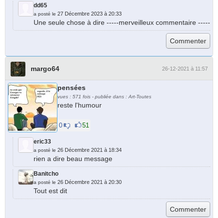
dd65
27 Décembre 2023 à 20:33
a posté le
Une seule chose à dire -----merveilleux commentaire -----
margo64
26-12-2021 à 11:57
pensées
vues : 571 fois - publiée dans : Art-Toutes
reste l'humour
0
51
eric33
26 Décembre 2021 à 18:34
a posté le
rien a dire beau message
Banitcho
26 Décembre 2021 à 20:30
a posté le
Tout est dit