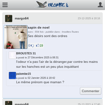
margo64
23-12-2025 à 18:16
sapin de noel
vues : 554 fois - publiée dans : Insolites-Toutes
Ses désirs sont des ordres
0
19
BROUSTES 31
27 Décembre 2025 à 08:31
a posté le
l'odeur n'a pas l'air de la déranger,par contre les mains
sur les hanches est un peu plus inquiétant
palombe15
02 Janvier 2026 à 18:42
a posté le
Le même prénom que maman ?
margo64
25-12-2021 à 17:40