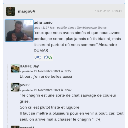
margo64
18-11-2021 à 19:41
adiu amic
vues : 1157 fois - publiée dans : Trombinoscope-Toutes
"ceux que nous avons aimés et que nous avons
perdus,ne seront plus jamais où ils étaient, mais
ils seront partout où nous sommes" Alexandre
DUMAS
0
69
HAIFFE Jay
19 Novembre 2021 à 09:27
a posté le
Et oui , j'en ai de belles aussi
piou ?
19 Novembre 2021 à 09:42
a posté le
" le chagrin est une sorte de chat sauvage de couleur
grise.
Son cri est plutôt triste et lugubre.
Il faut se mettre à plusieurs pour en venir à bout, car, tout
seul, on arrive mal à chasser le chagrin ". :'-(