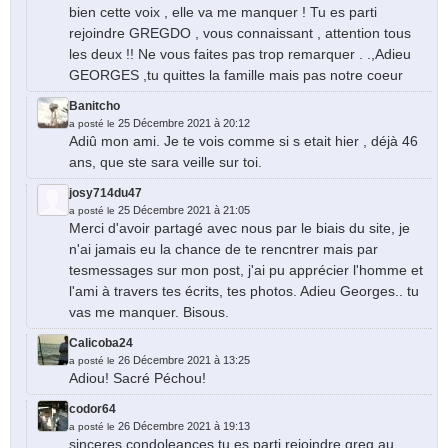
bien cette voix , elle va me manquer ! Tu es parti
rejoindre GREGDO , vous connaissant , attention tous
les deux !! Ne vous faites pas trop remarquer . .,Adieu
GEORGES ,tu quittes la famille mais pas notre coeur
Banitcho
25 Décembre 2021 à 20:12
a posté le
Adiû mon ami. Je te vois comme si s etait hier , déjà 46
ans, que ste sara veille sur toi.
josy714du47
25 Décembre 2021 à 21:05
a posté le
Merci d'avoir partagé avec nous par le biais du site, je
n'ai jamais eu la chance de te rencntrer mais par
tesmessages sur mon post, j'ai pu apprécier l'homme et
l'ami à travers tes écrits, tes photos. Adieu Georges.. tu
vas me manquer. Bisous.
Calicoba24
26 Décembre 2021 à 13:25
a posté le
Adiou! Sacré Péchou!
codor64
26 Décembre 2021 à 19:13
a posté le
sinceres condoleances tu es parti rejoindre greg au