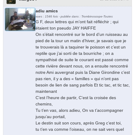
adiu amics
vues : 1546 fois - publiée dans : Trombinoscope-Toutes
G F, deux lettres qui m’ont fait réfléchir ; qui
étaient ton pseudo JAY HAIFFE
On s’était rencontré sur le bord d’un ruisseau au
pied de la tour un matin d’hiver, je savais que je
te trouverais là a taquiner le poisson et c’est un
reptile que j’ai sorti de ta bourriche ; on a
sympathisé de suite le courant est passé comme
cette rivière devant nous, on a ensuite rencontré
notre Ami auvergnat puis la Diane Girondine c’est
pas rien, il y a des « familles » qui n’ont pas
besoin de lien de sang parfois Et tic tac, et tic tac,
maintenant
C’est l’heure de partir, C’est la croisée des
chemins,
Tu t’en vas, alors adieu, On va t’accompagner
jusqu’au portail,
Le destin suit son cours, après Greg c’est toi,
tu t’en va comme l’oiseau, on ne sait vers quel