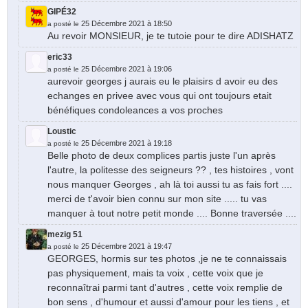
GIPÉ32
25 Décembre 2021 à 18:50
a posté le
Au revoir MONSIEUR, je te tutoie pour te dire ADISHATZ
eric33
25 Décembre 2021 à 19:06
a posté le
aurevoir georges j aurais eu le plaisirs d avoir eu des
echanges en privee avec vous qui ont toujours etait
bénéfiques condoleances a vos proches
Loustic
25 Décembre 2021 à 19:18
a posté le
Belle photo de deux complices partis juste l'un après
l'autre, la politesse des seigneurs ?? , tes histoires , vont
nous manquer Georges , ah là toi aussi tu as fais fort ....
merci de t'avoir bien connu sur mon site ..... tu vas
manquer à tout notre petit monde .... Bonne traversée ....
mezig 51
25 Décembre 2021 à 19:47
a posté le
GEORGES, hormis sur tes photos ,je ne te connaissais
pas physiquement, mais ta voix , cette voix que je
reconnaîtrai parmi tant d'autres , cette voix remplie de
bon sens , d'humour et aussi d'amour pour les tiens , et