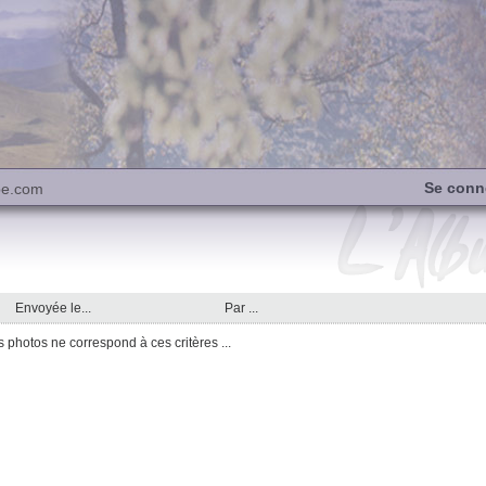
Se conn
be.com
Envoyée le...
Par ...
photos ne correspond à ces critères ...