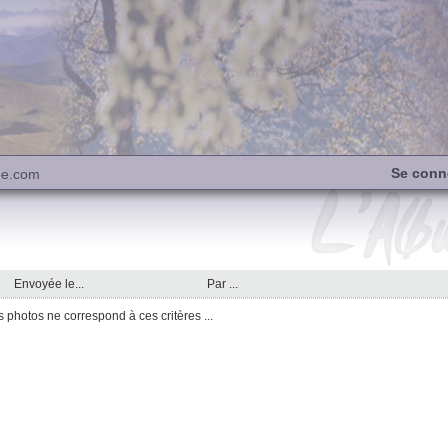
Se conn
be.com
Envoyée le...
Par ...
photos ne correspond à ces critères ...