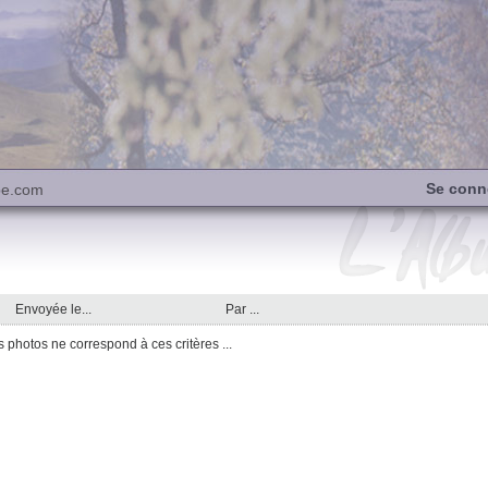
Se conn
be.com
Envoyée le...
Par ...
photos ne correspond à ces critères ...