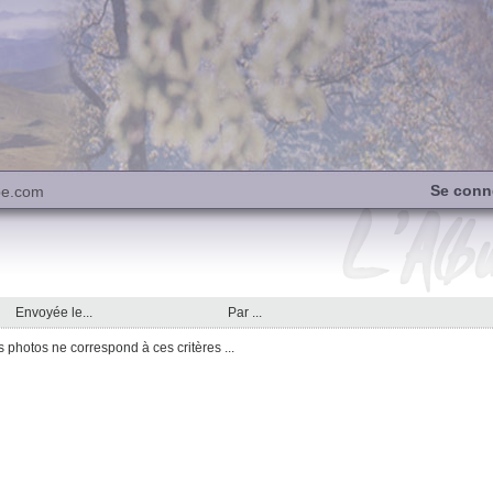
Se conn
be.com
Envoyée le...
Par ...
photos ne correspond à ces critères ...