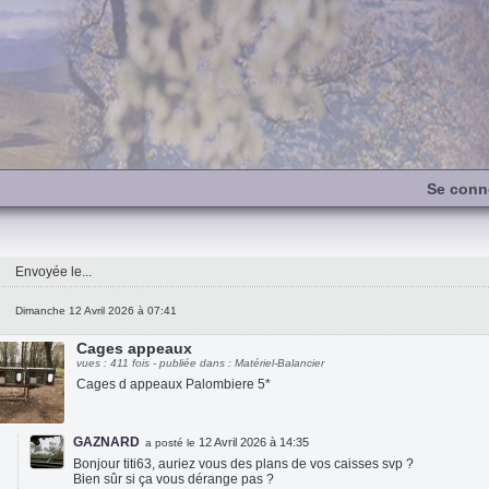
Se conn
Envoyée le...
Dimanche 12 Avril 2026 à 07:41
Cages appeaux
vues : 411 fois - publiée dans : Matériel-Balancier
Cages d appeaux Palombiere 5*
GAZNARD
12 Avril 2026 à 14:35
a posté le
Bonjour titi63, auriez vous des plans de vos caisses svp ?
Bien sûr si ça vous dérange pas ?