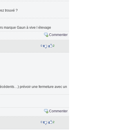
vez trouvé ?
rs marque Gaun à vive l élevage
Commenter
0
2
ntécédents…) prévoir une fermeture avec un
Commenter
0
2