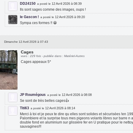
DD24150
12 Avril 2026 à 08:39
a posté le
Ils sont sages comme des images, oups !
le Gascon !
12 Avril 2026 à 09:20
a posté le
Sympa ces formes !! 😁
Dimanche 12 Avril 2026 à 07:43
Cages
vues : 229 fois - publiée dans : Matériel-Autres
Cages appeaux 5*
JP Roumégous
12 Avril 2026 à 08:08
a posté le
Se sont de très belles cages👍
Titi63
12 Avril 2026 à 08:14
a posté le
Merci à toi et je peux te dire qu elles sont solides et sécurisées !en 1
Palombiere et la surprise tous mes pigeons volants libres sur barre n a
double fond en aluminium sur glissière fer en U pratique pour le netto
sauvagines!!!