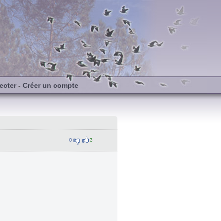
ecter
-
Créer un compte
0
3