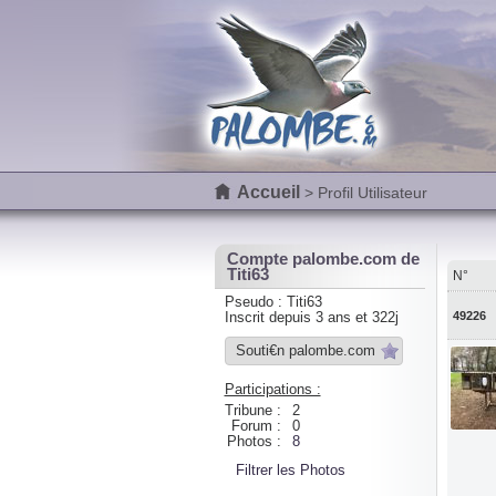
Accueil
> Profil Utilisateur
Compte palombe.com de
Titi63
N°
Pseudo : Titi63
49226
Inscrit depuis 3 ans et 322j
Souti€n palombe.com
Participations :
Tribune :
2
Forum :
0
Photos :
8
Filtrer les Photos