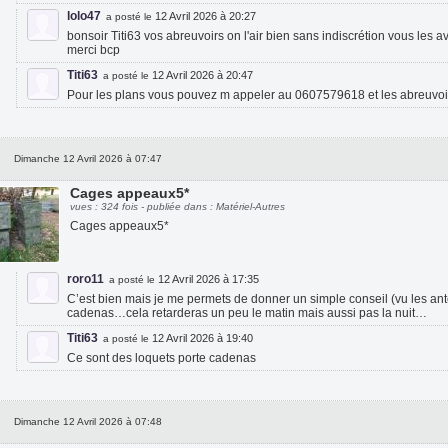
lolo47
12 Avril 2026 à 20:27
a posté le
bonsoir Titi63 vos abreuvoirs on l'air bien sans indiscrétion vous les a
merci bcp
Titi63
12 Avril 2026 à 20:47
a posté le
Pour les plans vous pouvez m appeler au 0607579618 et les abreuvoi
Dimanche 12 Avril 2026 à 07:47
Cages appeaux5*
vues : 324 fois - publiée dans : Matériel-Autres
Cages appeaux5*
roro11
12 Avril 2026 à 17:35
a posté le
C’est bien mais je me permets de donner un simple conseil (vu les a
cadenas…cela retarderas un peu le matin mais aussi pas la nuit…
Titi63
12 Avril 2026 à 19:40
a posté le
Ce sont des loquets porte cadenas
Dimanche 12 Avril 2026 à 07:48