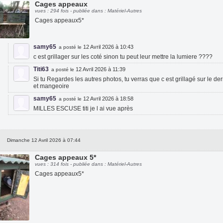
Cages appeaux
vues : 294 fois - publiée dans : Matériel-Autres
Cages appeaux5*
samy65
12 Avril 2026 à 10:43
a posté le
c est grillager sur les coté sinon tu peut leur mettre la lumiere ????
Titi63
12 Avril 2026 à 11:39
a posté le
Si tu Regardes les autres photos, tu verras que c est grillagé sur le de
et mangeoire
samy65
12 Avril 2026 à 18:58
a posté le
MILLES ESCUSE titi je l ai vue après
Dimanche 12 Avril 2026 à 07:44
Cages appeaux 5*
vues : 314 fois - publiée dans : Matériel-Autres
Cages appeaux5*