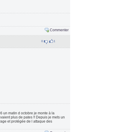
Commenter
0
1
996 un matin d octobre je monte à la
vaient plus de pates !! Depuis je mets un
yage et protégée de l attaque des