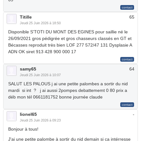
Titille
65
Jeudi 25 Juin 2026 à 18:50
Disponible S'TOTI DU MONT DES EGINES pour saillie né le
26/09/2021 gros pédigrée et gros chasseurs classés en GT et
Bécasses reproduit très bien LOF 277 572/47 131 Dysplasie A
ADN OK siret 913 428 900 000 17
samy65
64
Jeudi 25 Juin 2026 à 10:07
SALUT LES PALOUS j ai une petite palombes a sortir du nid
mardi si int ? j ai aussi 2pompes debattememt 0 80 prix a
déb mon tél 0661181752 bonne journée claude
lionel65
-
Jeudi 25 Juin 2026 à 09:23
Bonjour à tous!
J'ai une petite palombe à sortir du nid demain si ca intérresse