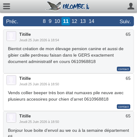
8
9
10
11
12
13
14
Préc.
Suiv.
Titille
65
Jeudi 25 Juin 2026 à 18:54
Bientot création de mon élevage pension canine et aussi de
gibier caille perdreau faisan dans le GERS exactement
document administratif en cours 0610968818
Titille
65
Jeudi 25 Juin 2026 à 18:50
Vends collier beeper très bon état numaxes pile neuve avec
plusieurs accesoires pour chien d'arret 0610968818
Titille
65
Jeudi 25 Juin 2026 à 18:50
Bonjour loue boite d'envol au we ou à la semaine département
65