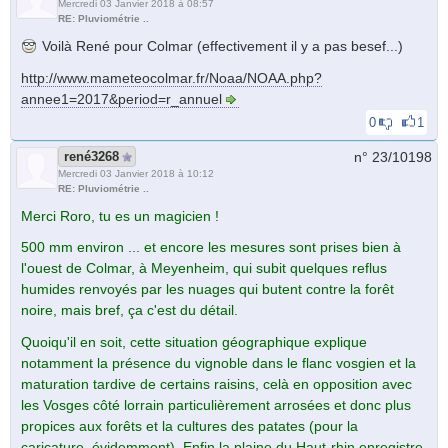
Mercredi 03 Janvier 2018 à 08:57
RE: Pluviométrie ..
Voilà René pour Colmar (effectivement il y a pas besef...)
http://www.mameteocolmar.fr/Noaa/NOAA.php?
annee1=2017&period=r_annuel
0
1
rené3268
n° 23/
10198
Mercredi 03 Janvier 2018 à 10:12
RE: Pluviométrie ..
Merci Roro, tu es un magicien !
500 mm environ ... et encore les mesures sont prises bien à
l'ouest de Colmar, à Meyenheim, qui subit quelques reflus
humides renvoyés par les nuages qui butent contre la forêt
noire, mais bref, ça c'est du détail.
Quoiqu'il en soit, cette situation géographique explique
notamment la présence du vignoble dans le flanc vosgien et la
maturation tardive de certains raisins, celà en opposition avec
les Vosges côté lorrain particulièrement arrosées et donc plus
propices aux forêts et la cultures des patates (pour la
caricature, évidemment). Enfin la plaine du Haut-rhin enregistre