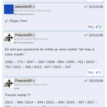
palombe15
n° 31/
10198
Mercredi 03 Janvier 2018 à 20:57
RE: Pluviométrie ..
Dejas 7mm
0
2
Francois24
n° 32/
10198
Jeudi 04 Janvier 2018 à 09:34
RE: Pluviométrie ..
En tant que passionné de météo je viens mettre "de l'eau à
votre moulin "
2006 -- 773 / 2007 -- 660 / 2008 --894 / 2009 --761 / 2010 --
752 / 2011 -- 566 / 2012 --647 / 2013 -- 647
0
1
Francois24
n° 33/
10198
Jeudi 04 Janvier 2018 à 09:41
suite
Fausse manip !!!
2013 -- 966 / 2014 -- 844 / 2015 -- 646 / 2016 -- 907 / 2017 --