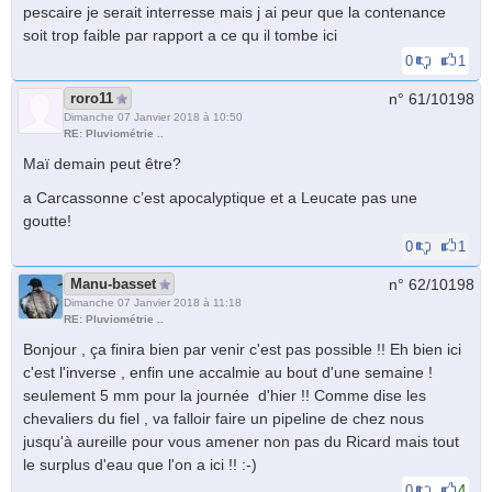
pescaire je serait interresse mais j ai peur que la contenance
soit trop faible par rapport a ce qu il tombe ici
0
1
roro11
n° 61/
10198
Dimanche 07 Janvier 2018 à 10:50
RE: Pluviométrie ..
Maï demain peut être?
a Carcassonne c’est apocalyptique et a Leucate pas une
goutte!
0
1
Manu-basset
n° 62/
10198
Dimanche 07 Janvier 2018 à 11:18
RE: Pluviométrie ..
Bonjour , ça finira bien par venir c'est pas possible !! Eh bien ici
c'est l'inverse , enfin une accalmie au bout d'une semaine !
seulement 5 mm pour la journée d'hier !! Comme dise les
chevaliers du fiel , va falloir faire un pipeline de chez nous
jusqu'à aureille pour vous amener non pas du Ricard mais tout
le surplus d'eau que l'on a ici !! :-)
0
4