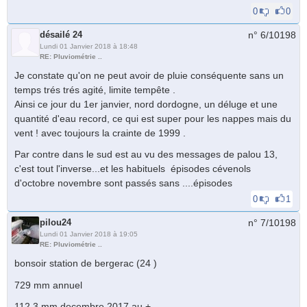
0
0
désailé 24
n° 6/
10198
Lundi 01 Janvier 2018 à 18:48
RE: Pluviométrie ..
Je constate qu'on ne peut avoir de pluie conséquente sans un
temps trés trés agité, limite tempête .
Ainsi ce jour du 1er janvier, nord dordogne, un déluge et une
quantité d'eau record, ce qui est super pour les nappes mais du
vent ! avec toujours la crainte de 1999 .
Par contre dans le sud est au vu des messages de palou 13,
c'est tout l'inverse...et les habituels épisodes cévenols
d'octobre novembre sont passés sans ....épisodes
0
1
pilou24
n° 7/
10198
Lundi 01 Janvier 2018 à 19:05
RE: Pluviométrie ..
bonsoir station de bergerac (24 )
729 mm annuel
112.3 mm decembre 2017 au +