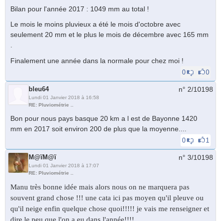
Bilan pour l'année 2017 : 1049 mm au total !
Le mois le moins pluvieux a été le mois d'octobre avec
seulement 20 mm et le plus le mois de décembre avec 165 mm
.
Finalement une année dans la normale pour chez moi !
0
0
bleu64
n° 2/
10198
Lundi 01 Janvier 2018 à 16:58
RE: Pluviométrie ..
Bon pour nous pays basque 20 km a l est de Bayonne 1420
mm en 2017 soit environ 200 de plus que la moyenne....
0
1
M@ïM@ï
n° 3/
10198
Lundi 01 Janvier 2018 à 17:07
RE: Pluviométrie ..
Manu très bonne idée mais alors nous on ne marquera pas
souvent grand chose !!! une cata ici pas moyen qu'il pleuve ou
qu'il neige enfin quelque chose quoi!!!!! je vais me renseigner et
dire le peu que l'on a eu dans l'année!!!!