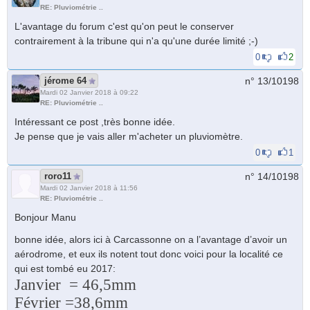
RE: Pluviométrie ..
L'avantage du forum c'est qu'on peut le conserver
contrairement à la tribune qui n'a qu'une durée limité ;-)
0
2
jérome 64
n° 13/
10198
Mardi 02 Janvier 2018 à 09:22
RE: Pluviométrie ..
Intéressant ce post ,très bonne idée.
Je pense que je vais aller m'acheter un pluviomètre.
0
1
roro11
n° 14/
10198
Mardi 02 Janvier 2018 à 11:56
RE: Pluviométrie ..
Bonjour Manu
bonne idée, alors ici à Carcassonne on a l’avantage d’avoir un
aérodrome, et eux ils notent tout donc voici pour la localité ce
qui est tombé eu 2017:
Janvier = 46,5mm
Février =38,6mm