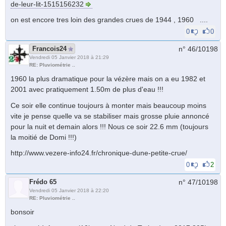
de-leur-lit-1515156232
on est encore tres loin des grandes crues de 1944 , 1960 ....
0
0
Francois24
n° 46/
10198
Vendredi 05 Janvier 2018 à 21:29
RE: Pluviométrie ..
1960 la plus dramatique pour la vézère mais on a eu 1982 et
2001 avec pratiquement 1.50m de plus d'eau !!!
Ce soir elle continue toujours à monter mais beaucoup moins
vite je pense quelle va se stabiliser mais grosse pluie annoncé
pour la nuit et demain alors !!! Nous ce soir 22.6 mm (toujours
la moitié de Domi !!!)
http://www.vezere-info24.fr/chronique-dune-petite-crue/
0
2
Frédo 65
n° 47/
10198
Vendredi 05 Janvier 2018 à 22:20
RE: Pluviométrie ..
bonsoir