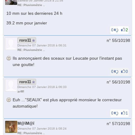
Samedi 06 Janvier 2018 à 21:54
RE: Pluviométrie ..
10 mm sur les dernieres 24 h
39.2 mm pour janvier
0
2
roro11
n° 55/
10198
Dimanche 07 Janvier 2018 à 06:31
RE: Pluviométrie ..
Ils annonçaient des sceaux sur Leucate pour l’instant pas
une goutte!
0
0
roro11
n° 56/
10198
Dimanche 07 Janvier 2018 à 06:33
arfff!
Euh ...”SEAUX” est plus approprié monsieur le correcteur
automatique!
0
1
M@ïM@ï
n° 57/
10198
Dimanche 07 Janvier 2018 à 08:24
RE: Pluviométrie ..