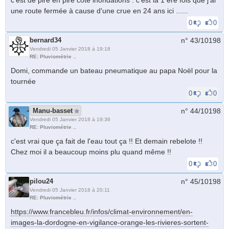
une route fermée à cause d'une crue en 24 ans ici ......
0
0
bernard34
n° 43/
10198
Vendredi 05 Janvier 2018 à 19:18
RE: Pluviométrie ..
Domi, commande un bateau pneumatique au papa Noël pour la
tournée
0
0
Manu-basset
n° 44/
10198
Vendredi 05 Janvier 2018 à 19:36
RE: Pluviométrie ..
c'est vrai que ça fait de l'eau tout ça !! Et demain rebelote !!
Chez moi il a beaucoup moins plu quand même !!
0
0
pilou24
n° 45/
10198
Vendredi 05 Janvier 2018 à 20:11
RE: Pluviométrie ..
https://www.francebleu.fr/infos/climat-environnement/en-
images-la-dordogne-en-vigilance-orange-les-rivieres-sortent-