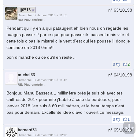
jj0513
n° 63/
10198
Dimanche 07 Janvier 2018 à 11:33
RE: Pluviométrie ..
Pendant qu'il y en a qui pataugent eh bien nous on regarde les
nuages passer !! parce que pour passer ils passent mais vite et
cette fois c pas le mistral c le vent d'est qui les pousse !! donc je
continue en 2018 0mm!!
bon dimanche ou ce qu'il en reste ..
0
2
michel33
n° 64/
10198
Dimanche 07 Janvier 2018 à 11:45
RE: Pluviométrie ..
Bonjour, Manu Basset a 1 millimètre prés je suis ok avec tes
chiffres de 2017 pour info j'habite à coté de bordeaux, pour
janvier 2018 j'en suis à 60 millimètres, et le beau temps n'est
pas pour demain. Excellente idée d'avoir ouvert ce message.
0
1
bernard34
n° 65/
10198
Dimanche 07 Janvier 2018 à 12:05