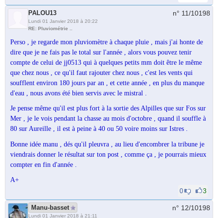
PALOU13
n° 11/
10198
Lundi 01 Janvier 2018 à 20:22
RE: Pluviométrie ..
Perso , je regarde mon pluviomètre à chaque pluie , mais j'ai honte de
dire que je ne fais pas le total sur l'année , alors vous pouvez tenir
compte de celui de jj0513 qui à quelques petits mm doit être le même
que chez nous , ce qu'il faut rajouter chez nous , c'est les vents qui
soufflent environ 180 jours par an , et cette année , en plus du manque
d'eau , nous avons été bien servis avec le mistral .
Je pense même qu'il est plus fort à la sortie des Alpilles que sur Fos sur
Mer , je le vois pendant la chasse au mois d'octobre , quand il souffle à
80 sur Aureille , il est à peine à 40 ou 50 voire moins sur Istres .
Bonne idée manu , dés qu'il pleuvra , au lieu d'encombrer la tribune je
viendrais donner le résultat sur ton post , comme ça , je pourrais mieux
compter en fin d'année .
A+
0
3
Manu-basset
n° 12/
10198
Lundi 01 Janvier 2018 à 21:11