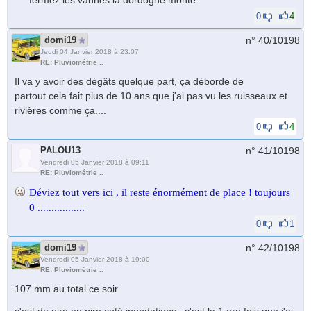
fermez les vannes la dordogne monte
0
4
domi19
n° 40/
10198
Jeudi 04 Janvier 2018 à 23:07
RE: Pluviométrie ..
Il va y avoir des dégâts quelque part, ça déborde de
partout.cela fait plus de 10 ans que j'ai pas vu les ruisseaux et
rivières comme ça....
0
4
PALOU13
n° 41/
10198
Vendredi 05 Janvier 2018 à 09:11
RE: Pluviométrie ..
Déviez tout vers ici , il reste énormément de place ! toujours
0 .................
0
1
domi19
n° 42/
10198
Vendredi 05 Janvier 2018 à 19:00
RE: Pluviométrie ..
107 mm au total ce soir
c'est de pire en pire coté inondations : c'est la 1 ere fois que j'ai