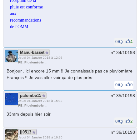
réception de la
pluie est conforme
aux
recommandations
de l'OMM.
0
4
Manu-basset
n° 34/
10198
Jeudi 04 Janvier 2018 à 12:05
RE: Pluviométrie ..
Bonjour , ici encore 15 mm !! Je connaissais pas ce pluviomètre
François !! Je vais aller voir ça de plus près .
0
0
palombe15
n° 35/
10198
Jeudi 04 Janvier 2018 à 15:32
RE: Pluviométrie ..
33mm depuis hier soir
0
2
jj0513
n° 36/
10198
Jeudi 04 Janvier 2018 à 16:35