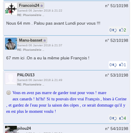
Francois24
n° 51/
10198
Samedi 06 Janvier 2018 à 21:22
RE: Pluviométrie ..
Nous 64 mm . Palou pas avant Lundi pour vous !!!
0
2
Manu-basset
n° 52/
10198
Samedi 06 Janvier 2018 à 21:37
RE: Pluviométrie ..
67 mm ici .On a eu la même pluie François !
0
1
PALOU13
n° 53/
10198
Samedi 06 Janvier 2018 à 21:49
RE: Pluviométrie ..
Vous en avez pas marre de garder tout pour vous ! mare
aux canards ! hi!hi! Si tu pouvais dire vrai François , bises à Corine
, et gardez de l'eau pour la saison des cèpes , ce serait dommage qu'il y
en est plus le moment voulu !
0
4
pilou24
n° 54/
10198