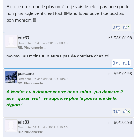
Roro je crois que le pluviomètre je vais le jeter, pas une goutte
non plus ici,le vent c'est tout!!!Manu tu as ouvert ce post au
bon moment!!!!
0
4
eric33
n° 58/
10198
Dimanche 07 Janvier 2018 à 08:58
RE: Pluviométrie ..
moimoi au moins tu n auras pas de goutiere chez toi
0
1
pescaire
n° 59/
10198
Dimanche 07 Janvier 2018 à 10:40
RE: Pluviométrie ..
A Vendre ou à donner contre bons soins pluviometre 2
ans quasi neuf ne supporte plus la poussiére de la
région !
0
8
eric33
n° 60/
10198
Dimanche 07 Janvier 2018 à 10:50
RE: Pluviométrie ..