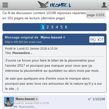
Ce fil de discussion contient
10198
réponses réparties
page 1/101
en 101 pages de lecture (
dernière page
)
1
2
3
4
5
6
Message original de
Manu-basset
0
7
Déjà lu 405 663 fois avant vous
Posté le
: Lundi 01 Janvier 2018 à 15:54
Titre
:
Pluviométrie ..
J'ouvre ce forum pour faire le bilan de la pluviométrie pour
l'année 2017 et pourquoi pas marquer pour ceux que ça
intéresse la pluviométrie au quotidien ou alors mois par mois .
Je sais que quelques-uns d'entre vous le marque alors
pourquoi pas avec tous ces amoureux de la nature qu'il y a sur
le site ;-)
Manu-basset
n° 1/
10198
Lundi 01 Janvier 2018 à 15:59
RE: Pluviométrie ..