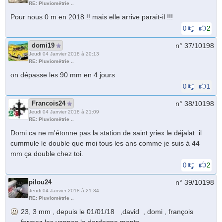
RE: Pluviométrie ..
Pour nous 0 m en 2018 !! mais elle arrive parait-il !!!
0
2
domi19
n° 37/
10198
Jeudi 04 Janvier 2018 à 20:13
RE: Pluviométrie ..
on dépasse les 90 mm en 4 jours
0
1
Francois24
n° 38/
10198
Jeudi 04 Janvier 2018 à 21:09
RE: Pluviométrie ..
Domi ca ne m'étonne pas la station de saint yriex le déjalat il
cummule le double que moi tous les ans comme je suis à 44
mm ça double chez toi.
0
2
pilou24
n° 39/
10198
Jeudi 04 Janvier 2018 à 21:34
RE: Pluviométrie ..
23, 3 mm , depuis le 01/01/18 ,david , domi , françois