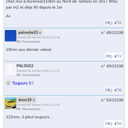
chez moi à Aurensan(10km au Nord de Tarbes) en 2017 805L
par m2 et déja 40 depuis le 1er
A+
0
0
palombe15
n° 48/
10198
Samedi 06 Janvier 2018 à 20:48
RE: Pluviométrie ..
19mm aux dernier relevé
0
1
PALOU13
n° 49/
10198
Samedi 06 Janvier 2018 à 21:01
RE: Pluviométrie ..
Toujours 0 !
0
0
domi19
n° 50/
10198
Samedi 06 Janvier 2018 à 21:02
RE: Pluviométrie ..
122mm, il pleut toujours....
0
0