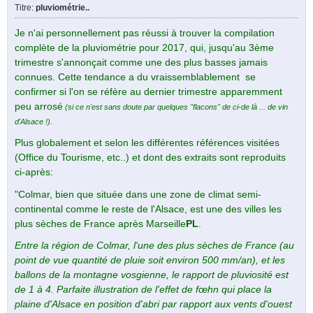
Titre
:
pluviométrie..
Je n'ai personnellement pas réussi à trouver la compilation
complète de la pluviométrie pour 2017, qui, jusqu'au 3ème
trimestre s'annonçait comme une des plus basses jamais
connues. Cette tendance a du vraissemblablement se
confirmer si l'on se réfère au dernier trimestre apparemment
peu arrosé
(si ce n'est sans doute par quelques "flacons" de ci-de là ... de vin
d'Alsace !).
Plus globalement et selon les différentes références visitées
(Office du Tourisme, etc..) et dont des extraits sont reproduits
ci-après:
"Colmar, bien que située dans une zone de climat semi-
continental comme le reste de l'Alsace, est une des villes les
plus sèches de France après Marseille
PL
.
Entre la région de Colmar, l'une des plus sèches de France (au
point de vue quantité de pluie soit environ 500 mm/an), et les
ballons de la montagne vosgienne, le rapport de pluviosité est
de 1 à 4. Parfaite illustration de l'effet de fœhn qui place la
plaine d'Alsace en position d'abri par rapport aux vents d'ouest