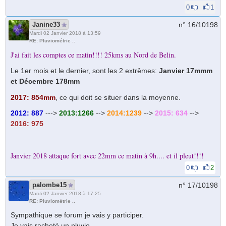
0
1
Janine33
n° 16/
10198
Mardi 02 Janvier 2018 à 13:59
RE: Pluviométrie ..
J'ai fait les comptes ce matin!!!! 25kms au Nord de Belin.
Le 1er mois et le dernier, sont les 2 extrêmes:
Janvier 17mmm
et Décembre 178mm
2017:
854mm
, ce qui doit se situer dans la moyenne.
2012: 887
--->
2013:1266
-->
2014:1239
-->
2015: 634
-->
2016: 975
Janvier 2018 attaque fort avec 22mm ce matin à 9h.... et il pleut!!!!
0
2
palombe15
n° 17/
10198
Mardi 02 Janvier 2018 à 17:25
RE: Pluviométrie ..
Sympathique se forum je vais y participer.
Je vais racheté un pluvio