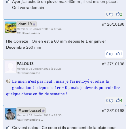
Ayer j'ai acheté un pluvio maxi 60mm , il est mis en place .
Ont verra demain
0
2
domi19
n° 26/
10198
Mercredi 03 Janvier 2018 à 18:44
RE: Pluviométrie ..
Hte Corrèze : On en est à 60 mm depuis le 1 er janvier
Décembre 260 mm
0
1
PALOU13
n° 27/
10198
Mercredi 03 Janvier 2018 à 19:26
RE: Pluviométrie ..
Le mien n'est pas neuf , mais je l'ai nettoyé et refais la
graduation ! depuis le 1er = 0 , mais je devrais pouvoir lire
quelque chose en fin de semaine !
0
4
Manu-basset
n° 28/
10198
Mercredi 03 Janvier 2018 à 19:35
RE: Pluviométrie ..
Ça y est palou ! Ce coup ci ils annoncent de la pluie pour