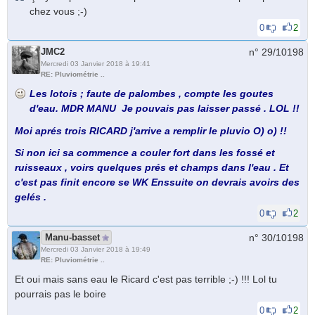
chez vous ;-)
0
2
JMC2
n° 29/
10198
Mercredi 03 Janvier 2018 à 19:41
RE: Pluviométrie ..
Les lotois ; faute de palombes , compte les goutes
d'eau. MDR MANU Je pouvais pas laisser passé . LOL !!
Moi aprés trois RICARD j'arrive a remplir le pluvio O) o) !!
Si non ici sa commence a couler fort dans les fossé et
ruisseaux , voirs quelques prés et champs dans l'eau . Et
c'est pas finit encore se WK Enssuite on devrais avoirs des
gelés .
0
2
Manu-basset
n° 30/
10198
Mercredi 03 Janvier 2018 à 19:49
RE: Pluviométrie ..
Et oui mais sans eau le Ricard c'est pas terrible ;-) !!! Lol tu
pourrais pas le boire
0
2