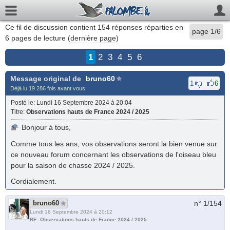
Ce fil de discussion contient
154
réponses réparties en
page 1/6
6 pages de lecture (
dernière page
)
1
2
3
4
5
6
Message original de
bruno60
1
6
Déjà lu 19 286 fois avant vous
Posté le
: Lundi 16 Septembre 2024 à 20:04
Titre
:
Observations hauts de France 2024 / 2025
Bonjour à tous,
Comme tous les ans, vos observations seront la bien venue sur
ce nouveau forum concernant les observations de l'oiseau bleu
pour la saison de chasse 2024 / 2025.
Cordialement.
bruno60
n° 1/
154
Lundi 16 Septembre 2024 à 20:12
RE: Observations hauts de France 2024 / 2025