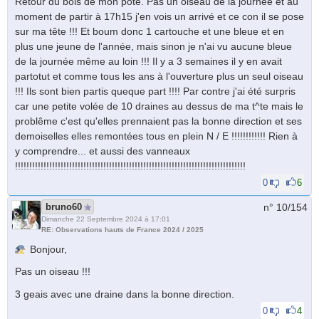
Retour du bois de mon pote. Pas un oiseau de la journée et au
moment de partir à 17h15 j'en vois un arrivé et ce con il se pose
sur ma tête !!! Et boum donc 1 cartouche et une bleue et en
plus une jeune de l'année, mais sinon je n'ai vu aucune bleue
de la journée même au loin !!! Il y a 3 semaines il y en avait
partotut et comme tous les ans à l'ouverture plus un seul oiseau
!!! Ils sont bien partis queque part !!!! Par contre j'ai été surpris
car une petite volée de 10 draines au dessus de ma t^te mais le
problême c'est qu'elles prennaient pas la bonne direction et ses
demoiselles elles remontées tous en plein N / E !!!!!!!!!!!! Rien à
y comprendre... et aussi des vanneaux
!!!!!!!!!!!!!!!!!!!!!!!!!!!!!!!!!!!!!!!!!!!!!!!!!!!!!!!!!!!!!!!!!!!!!!!!!!!!!!!!!
0
6
bruno60
n° 10/
154
Dimanche 22 Septembre 2024 à 17:01
RE: Observations hauts de France 2024 / 2025
Bonjour,
Pas un oiseau !!!
3 geais avec une draine dans la bonne direction.
0
4