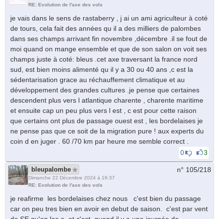
RE: Evolution de l'axe des vols
je vais dans le sens de rastaberry , j ai un ami agriculteur à coté
de tours, cela fait des années qu il a des milliers de palombes
dans ses champs arrivant fin novembre ,décembre .il se fout de
moi quand on mange ensemble et que de son salon on voit ses
champs juste à coté: bleus .cet axe traversant la france nord
sud, est bien moins alimenté qu il y a 30 ou 40 ans ,c est la
sédentarisation grace au réchauffement climatique et au
développement des grandes cultures .je pense que certaines
descendent plus vers l atlantique charente , charente maritime
et ensuite cap un peu plus vers l est , c est pour cette raison
que certains ont plus de passage ouest est , les bordelaises je
ne pense pas que ce soit de la migration pure ! aux experts du
coin d en juger . 60 /70 km par heure me semble correct .
0
3
bleupalombe
n° 105/
218
Dimanche 22 Décembre 2024 à 16:37
RE: Evolution de l'axe des vols
je reafirme les bordelaises chez nous c'est bien du passage
car on peu tres bien en avoir en debut de saison. c'est par vent
de SE qu'on les a. et c'est quand il y a une journée de