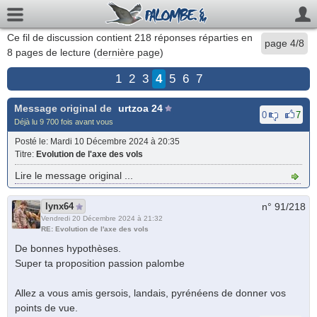
Ce fil de discussion contient
218
réponses réparties en
page 4/8
8 pages de lecture (
dernière page
)
1
2
3
4
5
6
7
Message original de
urtzoa 24
0
7
Déjà lu 9 700 fois avant vous
Posté le
: Mardi 10 Décembre 2024 à 20:35
Titre
:
Evolution de l'axe des vols
Lire le message original ...
lynx64
n° 91/
218
Vendredi 20 Décembre 2024 à 21:32
RE: Evolution de l'axe des vols
De bonnes hypothèses.
Super ta proposition passion palombe
Allez a vous amis gersois, landais, pyrénéens de donner vos
points de vue.