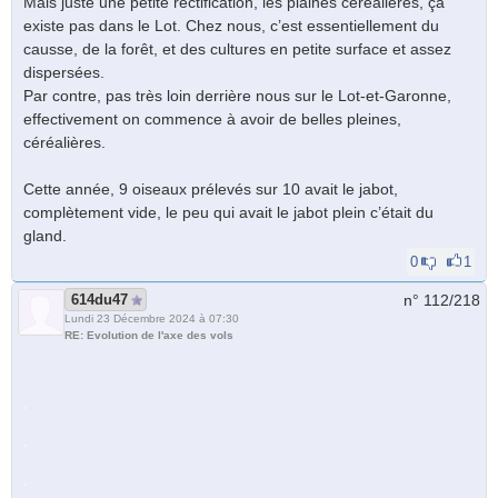
Mais juste une petite rectification, les plaines céréalières, ça
existe pas dans le Lot. Chez nous, c’est essentiellement du
causse, de la forêt, et des cultures en petite surface et assez
dispersées.
Par contre, pas très loin derrière nous sur le Lot-et-Garonne,
effectivement on commence à avoir de belles pleines,
céréalières.
Cette année, 9 oiseaux prélevés sur 10 avait le jabot,
complètement vide, le peu qui avait le jabot plein c’était du
gland.
0
1
614du47
n° 112/
218
Lundi 23 Décembre 2024 à 07:30
RE: Evolution de l'axe des vols
.
.
.