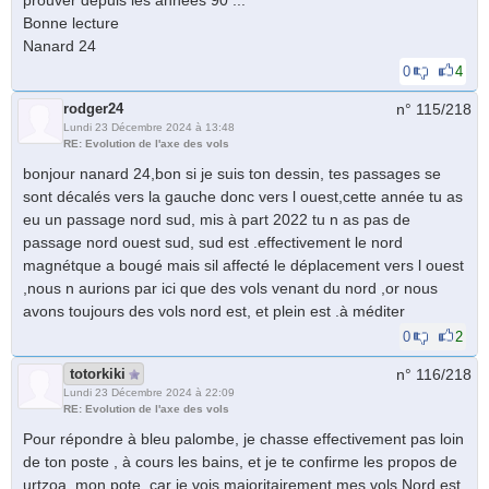
Bonne lecture
Nanard 24
0
4
rodger24
n° 115/
218
Lundi 23 Décembre 2024 à 13:48
RE: Evolution de l'axe des vols
bonjour nanard 24,bon si je suis ton dessin, tes passages se
sont décalés vers la gauche donc vers l ouest,cette année tu as
eu un passage nord sud, mis à part 2022 tu n as pas de
passage nord ouest sud, sud est .effectivement le nord
magnétque a bougé mais sil affecté le déplacement vers l ouest
,nous n aurions par ici que des vols venant du nord ,or nous
avons toujours des vols nord est, et plein est .à méditer
0
2
totorkiki
n° 116/
218
Lundi 23 Décembre 2024 à 22:09
RE: Evolution de l'axe des vols
Pour répondre à bleu palombe, je chasse effectivement pas loin
de ton poste , à cours les bains, et je te confirme les propos de
urtzoa, mon pote, car je vois majoritairement mes vols Nord est