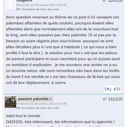
rodger24
n° 110/
218
Dimanche 22 Décembre 2024 à 20:46
RE: Evolution de l'axe des vols
donc question revenant au thème de ce post d oû venaient ces
palombes affamées de quels couloirs, pourquoi étaient elles
affamées alors que normalement elles ont de la nourriture tout
le long, sont elles passées par chez palombe 15 et pas par la
beauce ou autre régions plus nourricières. pourquoi se sont
elles décalées plus à l est que d habitude ( ce qui nous a bien
profité il faut le dire ) .la solution pour moi c est que les palous
de partout participent et nous racontent pour qu on puisse avoir
un semblant d explication . je me souviens une année on a eu
un énorme retour, elle sont remontées très haut dans les forêts
du loiret il me semble et c est des chasseurs de lâ-bas qui nous
ont dit leur déplacement .à suivre
0
0
passion palombe
n° 111/
218
Dimanche 22 Décembre 2024 à 20:56
RE: Evolution de l'axe des vols
salut tout le monde .
Dd24150, très intéressant, les informations que tu apportes !