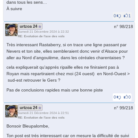
dans tous les sens…
À suivre
0
1
urtzoa 24
n° 98/
218
Samedi 21 Décembre 2024 à 22:32
RE: Evolution de l'axe des vols
Très interessant Rastaberry, si on trace une ligne passant par
Nevers et ton site, elles sembleraient donc venir d'Alsace pour
aller au Nord d'angoulème, dans les céréales charentaises ?
cela expliquerait qu'apprés ripaille elles ne finiraient pas à
Royan mais repartiraient chez moi (24 ouest) en Nord-Ouest >
sud-est retrouver le Gers ?
Pas de conclusions rapides mais une bonne piste
0
0
urtzoa 24
n° 99/
218
Samedi 21 Décembre 2024 à 22:51
RE: Evolution de l'axe des vols
Bonsoir Bleupalombe,
Ton post est trés interessant car on mesure la difficulté de suivi