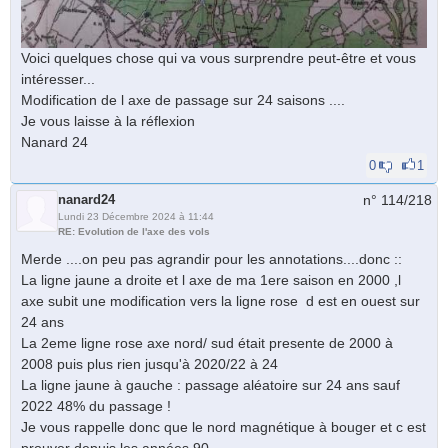
Voici quelques chose qui va vous surprendre peut-être et vous
intéresser...
Modification de l axe de passage sur 24 saisons ....
Je vous laisse à la réflexion
Nanard 24
0
1
nanard24
n° 114/
218
Lundi 23 Décembre 2024 à 11:44
RE: Evolution de l'axe des vols
Merde ....on peu pas agrandir pour les annotations....donc ::
La ligne jaune a droite et l axe de ma 1ere saison en 2000 ,l
axe subit une modification vers la ligne rose d est en ouest sur
24 ans
La 2eme ligne rose axe nord/ sud était presente de 2000 à
2008 puis plus rien jusqu'à 2020/22 à 24
La ligne jaune à gauche : passage aléatoire sur 24 ans sauf
2022 48% du passage !
Je vous rappelle donc que le nord magnétique à bouger et c est
prouver depuis les années 90 ...