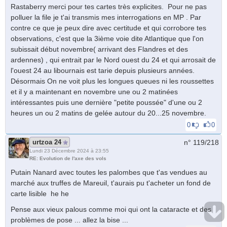
Rastaberry merci pour tes cartes très explicites. Pour ne pas
polluer la file je t'ai transmis mes interrogations en MP . Par
contre ce que je peux dire avec certitude et qui corrobore tes
observations, c'est que la 3ième voie dite Atlantique que l'on
subissait début novembre( arrivant des Flandres et des
ardennes) , qui entrait par le Nord ouest du 24 et qui arrosait de
l'ouest 24 au libournais est tarie depuis plusieurs années.
Désormais On ne voit plus les longues queues ni les roussettes
et il y a maintenant en novembre une ou 2 matinées
intéressantes puis une dernière "petite poussée" d'une ou 2
heures un ou 2 matins de gelée autour du 20...25 novembre.
0
0
urtzoa 24
n° 119/
218
Lundi 23 Décembre 2024 à 23:55
RE: Evolution de l'axe des vols
Putain Nanard avec toutes les palombes que t'as vendues au
marché aux truffes de Mareuil, t'aurais pu t'acheter un fond de
carte lisible he he
Pense aux vieux palous comme moi qui ont la cataracte et des
problèmes de pose ... allez la bise ...