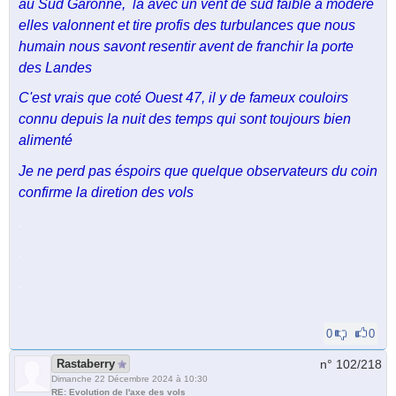
au Sud Garonne, là avec un vent de sud faible a modèré
elles valonnent et tire profis des turbulances que nous
humain nous savont resentir avent de franchir la porte
des Landes
C'est vrais que coté Ouest 47, il y de fameux couloirs
connu depuis la nuit des temps qui sont toujours bien
alimenté
Je ne perd pas éspoirs que quelque observateurs du coin
confirme la diretion des vols
.
.
.
0
0
Rastaberry
n° 102/
218
Dimanche 22 Décembre 2024 à 10:30
RE: Evolution de l'axe des vols