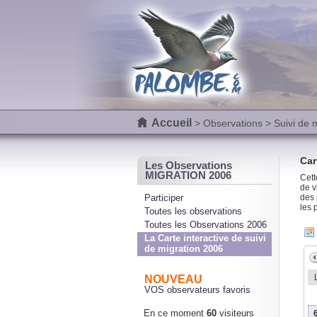
Accueil
>
Observations
> Suivi de 
Car
Les Observations
MIGRATION 2006
Cett
de v
Participer
des 
les 
Toutes les observations
Toutes les Observations 2006
La Carte interactive de suivi
de migration 2006
NOUVEAU
VOS observateurs favoris
En ce moment
60
visiteurs