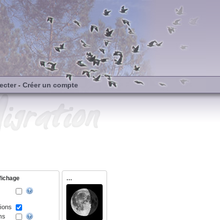
ecter
-
Créer un compte
fichage
…
ions
ms