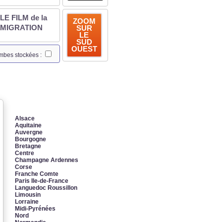
LE FILM de la
ZOOM
MIGRATION
SUR
LE
SUD
OUEST
ombes stockées :
Alsace
Aquitaine
Auvergne
Bourgogne
Bretagne
Centre
Champagne Ardennes
Corse
Franche Comte
Paris Ile-de-France
Languedoc Roussillon
Limousin
Lorraine
Midi-Pyrénées
Nord