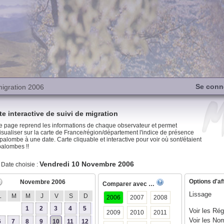
Se conn
migration 2006
te interactive de suivi de migration
e page reprend les informations de chaque observateur et permet
isualiser sur la carte de France/région/département l'indice de présence
palombe à une date. Carte cliquable et interactive pour voir où sont/étaient
palombes !!
Vendredi 10 Novembre 2006
Date choisie :
Options d'af
Novembre 2006
Comparer avec …
Lissage
L
M
M
J
V
S
D
2006
2007
2008
1
2
3
4
5
Voir les Rég
2009
2010
2011
Voir les No
6
7
8
9
10
11
12