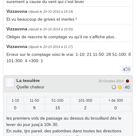
surement a cause du vent qui c'est lever.
Vizzavona
(Ajouté le 20-10-2014 à 18:14)
Et vu beaucoup de grives et merles !
Vizzavona
(Ajouté le 20-10-2014 à 19:55)
Obliger de reecrire le comptage vu qu'il ne s'affiche plus..
Vizzavona
(Ajouté le 20-10-2014 à 11:17)
Erreur sur le comptage voici le vrai: 1-10: 21 11-50: 28 51-100: 8
101-300: 4 +300: 1
0
La teoulère
20 Octobre 2014
Quelle chaleur
40
1-10
11-50
51-100
101-300
+ de 300
0
9
15
2
0
les premiers vols de passage au dessus du brouillard dés le
lever du jour jusq'à 10h 30.
En suite, tjrs pareil, des palombes dans toutes les directions