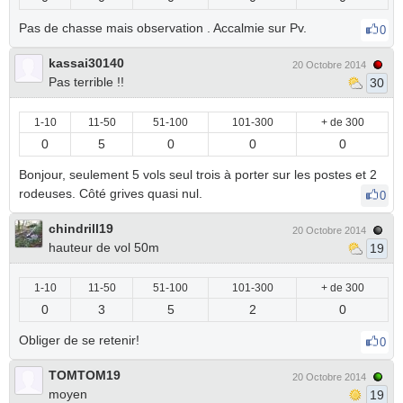
Pas de chasse mais observation . Accalmie sur Pv.
0
kassai30140
20 Octobre 2014
Pas terrible !!
30
1-10
11-50
51-100
101-300
+ de 300
0
5
0
0
0
Bonjour, seulement 5 vols seul trois à porter sur les postes et 2
rodeuses. Côté grives quasi nul.
0
chindrill19
20 Octobre 2014
hauteur de vol 50m
19
1-10
11-50
51-100
101-300
+ de 300
0
3
5
2
0
Obliger de se retenir!
0
TOMTOM19
20 Octobre 2014
moyen
19