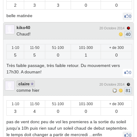
2
3
3
0
0
belle matinée
0
kiko40
20 Octobre 2014
Chaud!
40
1-10
11-50
51-100
101-300
+ de 300
5
5
0
1
0
Très faible passage, très faible retour. Du mouvement vers
17h30. A douman!
0
claire
20 Octobre 2014
comme hier
81
1-10
11-50
51-100
101-300
+ de 300
3
4
0
0
0
pas de vent donc peu de vol les premieres a la sortie du soleil
jusqu'a 10h puis rien sauf un soleil chaud de debut septembre.
le temps doit changer a partir de mercredi ...enfin
0