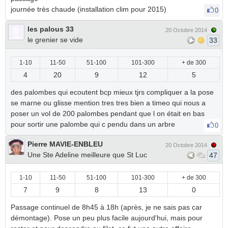
journée très chaude (installation clim pour 2015)
0
les palous 33
20 Octobre 2014
le grenier se vide
33
1-10
11-50
51-100
101-300
+ de 300
4
20
9
12
5
des palombes qui ecoutent bcp mieux tjrs compliquer a la pose
se marne ou glisse mention tres tres bien a timeo qui nous a
poser un vol de 200 palombes pendant que l on était en bas
pour sortir une palombe qui c pendu dans un arbre
0
Pierre MAVIE-ENBLEU
20 Octobre 2014
Une Ste Adeline meilleure que St Luc
47
1-10
11-50
51-100
101-300
+ de 300
7
9
8
13
0
Passage continuel de 8h45 à 18h (après, je ne sais pas car
démontage). Pose un peu plus facile aujourd'hui, mais pour