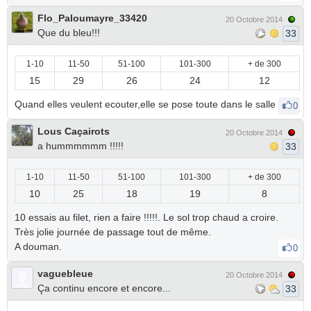
Flo_Paloumayre_33420
20 Octobre 2014
Que du bleu!!!
33
1-10
11-50
51-100
101-300
+ de 300
15
29
26
24
12
Quand elles veulent ecouter,elle se pose toute dans le salle
0
Lous Caçairots
20 Octobre 2014
a hummmmmm !!!!!
33
1-10
11-50
51-100
101-300
+ de 300
10
25
18
19
8
10 essais au filet, rien a faire !!!!!. Le sol trop chaud a croire.
Très jolie journée de passage tout de même.
A douman.
0
vaguebleue
20 Octobre 2014
Ça continu encore et encore...
33