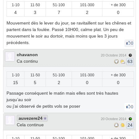
1-10
11-50
51-100
101-300
+ de 300
4
3
7
2
0
Mouvement dès le lever du jour, se ravitaillent sur les chênes et
partent dans la foulée. Passé 10H00, calme plat. Un peu de
mouvement le soir au dortoir, mais moins que les 3 jours
précédents.
0
chavanon
20 Octobre 2014
Ca continu
63
1-10
11-50
51-100
101-300
+ de 300
15
5
2
0
0
Passage conséquent le matin mais elles sont très hautes
jusqu’au soir
ou j'ai observé de petits vols se poser
0
auvezere24
20 Octobre 2014
Cela continue
24
1-10
11-50
51-100
101-300
+ de 300