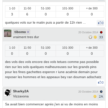
1-10
11-50
51-100
101-300
+ de 300
3
6
0
0
0
quelques vols sur le matin puis a partir de 11h rien ...
0
tibomo
20 Octobre 2014
vraiment tres dur
33
1-10
11-50
51-100
101-300
+ de 300
0
0
0
0
0
des vols des vols encore des vols tetues comme pas possible
rien sur les sols quelques malheureuses sur les grands pins
pour les fines gachettes esperon r iune acalmie demain pour
reposer les hommes et les appeaux bey ran douman adischatz
0
Sharky2A
20 Octobre 2014
Vizzavona
2A
Sa avait bien commencer aprés j'en ai vu de moins en moins