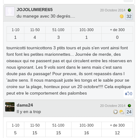
JOJOLUMIERE65
20 Octobre 2014
du manege avec 30 degrés....
32
1-10
11-50
51-100
101-300
+ de 300
1
4
3
1
0
tournicotti tournicottons 3 ptits tours et puis s'en vont ainsi font
font font les petites marionnettes... Journée de merde, des
oiseaux qui ne passent pas et qui circulent entre les réserves en
nous ignorant. Les 9 vols sont dans le sens mais c'est sans
doute pas du passage! Pour preuve, ils sont repassés dans l
'autre sens. Il nous manquait juste les tongs et le sable pour se
croire sur la plage, honteux pour un 20 octobre!!!! Cela explique
peut etre le comportement des palombes
0
dams24
20 Octobre 2014
Il y en a trop
24
1-10
11-50
51-100
101-300
+ de 300
5
15
15
16
12