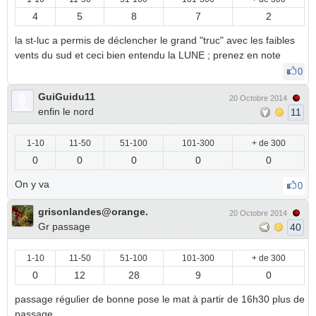
4
5
8
7
2
la st-luc a permis de déclencher le grand "truc" avec les faibles
vents du sud et ceci bien entendu la LUNE ; prenez en note
0
GuiGuidu11
20 Octobre 2014
enfin le nord
11
1-10
11-50
51-100
101-300
+ de 300
0
0
0
0
0
On y va
0
grisonlandes@orange.
20 Octobre 2014
Gr passage
40
1-10
11-50
51-100
101-300
+ de 300
0
12
28
9
0
passage régulier de bonne pose le mat à partir de 16h30 plus de
passage