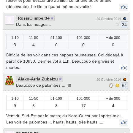
rester et pour descendre au filet, ce fut une autre affaire
(décevante). Le filet a quand même travaillé !
0
RosisClimber34
20 Octobre 2014
Dans les nuages...
34
1-10
11-50
51-100
101-300
+ de 300
3
4
0
0
0
Difficile de les voir dans ces nappes brumeuses. Col dégagé à
partir de 10h30. Dernier vol à 11h. Beaucoup de grives et
merles.
0
Aiako-Arria Zubelzu
20 Octobre 2014
Beaucoup de palombes .... !!!
64
1-10
11-50
51-100
101-300
+ de 300
9
5
8
17
4
Vent du Sud-Est par le matin; du Nord-Ouest par l'après-midi.
Les vols de palombes ... hauts, hauts, très hauts .....
0