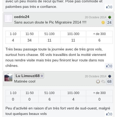
avec un peu moins de recul qu'hier. Pose pas commode et
palombes pas très e confiance.
0
cedric24
20 Octobre 2014
Sans aucun doute le Pic Migratoire 2014 !!!!
24
1-10
11-50
51-100
101-300
+ de 300
4
34
11
11
6
Très beau passage toute la journée avec de très gros vols,
surtout hors chasse. 66 vols travaillés dont la moitié viennent
nous rendre visite mais très peu finiront leur route dans nos
chênes.
0
Lu Limouzi68
20 Octobre 2014
Matinée cool
68
1-10
11-50
51-100
101-300
+ de 300
0
0
6
4
0
Peu d'activité en raison d'un très fort vent de sud-ouest, malgré
tout quelques beaux vols
0