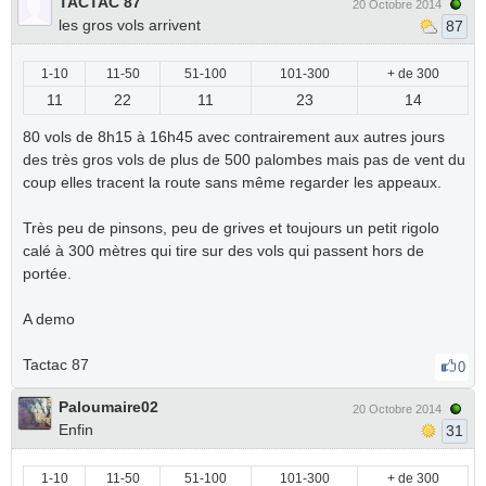
TACTAC 87
20 Octobre 2014
les gros vols arrivent
87
1-10
11-50
51-100
101-300
+ de 300
11
22
11
23
14
80 vols de 8h15 à 16h45 avec contrairement aux autres jours
des très gros vols de plus de 500 palombes mais pas de vent du
coup elles tracent la route sans même regarder les appeaux.
Très peu de pinsons, peu de grives et toujours un petit rigolo
calé à 300 mètres qui tire sur des vols qui passent hors de
portée.
A demo
Tactac 87
0
Paloumaire02
20 Octobre 2014
Enfin
31
1-10
11-50
51-100
101-300
+ de 300