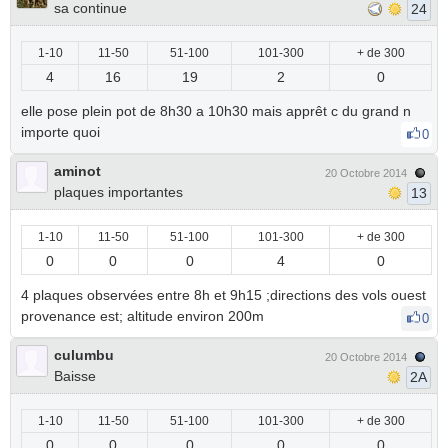
sa continue
24
1-10
11-50
51-100
101-300
+ de 300
4
16
19
2
0
elle pose plein pot de 8h30 a 10h30 mais apprêt c du grand n
importe quoi
0
aminot
20 Octobre 2014
plaques importantes
13
1-10
11-50
51-100
101-300
+ de 300
0
0
0
4
0
4 plaques observées entre 8h et 9h15 ;directions des vols ouest
provenance est; altitude environ 200m
0
culumbu
20 Octobre 2014
Baisse
2A
1-10
11-50
51-100
101-300
+ de 300
0
0
0
0
0