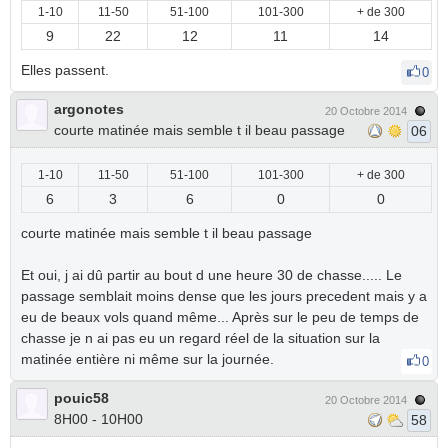
1-10
11-50
51-100
101-300
+ de 300
9
22
12
11
14
Elles passent.
0
argonotes
20 Octobre 2014
courte matinée mais semble t il beau passage
06
1-10
11-50
51-100
101-300
+ de 300
6
3
6
0
0
courte matinée mais semble t il beau passage
Et oui, j ai dû partir au bout d une heure 30 de chasse..... Le
passage semblait moins dense que les jours precedent mais y a
eu de beaux vols quand même... Après sur le peu de temps de
chasse je n ai pas eu un regard réel de la situation sur la
matinée entière ni même sur la journée.
0
pouic58
20 Octobre 2014
8H00 - 10H00
58