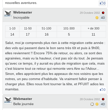
nouvelles aventures.
0
Webmaster
29 Octobre 2002
Incroyable
40
1-10
11-50
51-100
101-300
+ de 300
14
17
16
5
11
Salut, moi je comprends plus rien à cette migration cette année :
des vols qui passent dans le bon sens très tôt et puis à 9h00,
elles reviennent !! Encore 75% de retour, ou alors, ce sont des
agrainées, mais vu la hauteur, c'est pas sûr du tout. Je pensais
qu'avec ce temps, il y aurait eu plus de migration que cela, mais
c'est bizarre tout ce retour qui remonte vers Aire su l'Adour...
Sinon, elles apprécient plus les appeaux de nos voisins que les
notres, un peu comme d'habitude. Va vraiment falloir penser à
charger plus. Elles nous font tourner la tête, et PFUIIT adios les
mamitas.
0
Webmaster
28 Octobre 2002
Belle journée
40