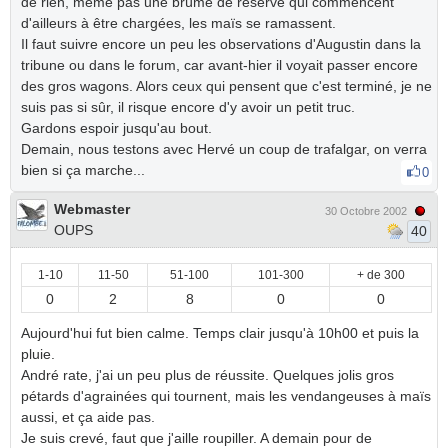
de rien, même pas une brûme de réserve qui commencent
d'ailleurs à être chargées, les maïs se ramassent.
Il faut suivre encore un peu les observations d'Augustin dans la
tribune ou dans le forum, car avant-hier il voyait passer encore
des gros wagons. Alors ceux qui pensent que c'est terminé, je ne
suis pas si sûr, il risque encore d'y avoir un petit truc.
Gardons espoir jusqu'au bout.
Demain, nous testons avec Hervé un coup de trafalgar, on verra
bien si ça marche...
0
Webmaster
30 Octobre 2002
OUPS
40
1-10
11-50
51-100
101-300
+ de 300
0
2
8
0
0
Aujourd'hui fut bien calme. Temps clair jusqu'à 10h00 et puis la
pluie.
André rate, j'ai un peu plus de réussite. Quelques jolis gros
pétards d'agrainées qui tournent, mais les vendangeuses à maïs
aussi, et ça aide pas.
Je suis crevé, faut que j'aille roupiller. A demain pour de