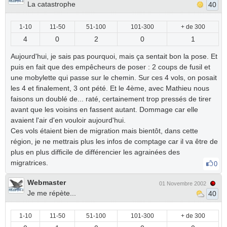
La catastrophe
40
1-10
11-50
51-100
101-300
+ de 300
4
0
2
0
1
Aujourd'hui, je sais pas pourquoi, mais ça sentait bon la pose. Et
puis en fait que des empêcheurs de poser : 2 coups de fusil et
une mobylette qui passe sur le chemin. Sur ces 4 vols, on posait
les 4 et finalement, 3 ont pété. Et le 4ème, avec Mathieu nous
faisons un doublé de... raté, certainement trop pressés de tirer
avant que les voisins en fassent autant. Dommage car elle
avaient l'air d'en vouloir aujourd'hui.
Ces vols étaient bien de migration mais bientôt, dans cette
région, je ne mettrais plus les infos de comptage car il va être de
plus en plus difficile de différencier les agrainées des
migratrices.
0
Webmaster
01 Novembre 2002
Je me répète...
40
1-10
11-50
51-100
101-300
+ de 300