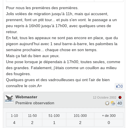
Pour nous les premières des premières.
Jolis volées de migration jusqu'à 11h, mais qui accusent,
prennent, font un ptit tour... et puis s'en vont. le passage a un
peu repris à 16h00 jusqu'à 17h00, avec quelques unes de
retour.
En fait, tous les appeaux ne sont pas encore en place, que du
pigeon aujourd'hui avec 1 seul barre-à-barre, les palombes la
semaine prochaine... chaque chose en son temps.
Mais ça fait du bien aux yeux.
Une pose lorsque je dépendais à 17h00, toutes seules, comme
des grandes. Fatalement, j'étais comme un couillon au milieu
des fougères.
Quelques grues et des vadrouilleuses qui ont l'air de bien
connaître le coin.A+
0
Webmaster
12 Octobre 2002
Première observation
40
1-10
11-50
51-100
101-300
+ de 300
4
2
1
2
0