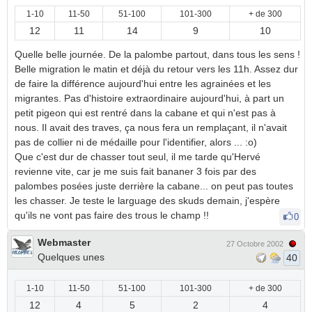
1-10
11-50
51-100
101-300
+ de 300
12
11
14
9
10
Quelle belle journée. De la palombe partout, dans tous les sens !
Belle migration le matin et déjà du retour vers les 11h. Assez dur
de faire la différence aujourd'hui entre les agrainées et les
migrantes. Pas d'histoire extraordinaire aujourd'hui, à part un
petit pigeon qui est rentré dans la cabane et qui n'est pas à
nous. Il avait des traves, ça nous fera un remplaçant, il n'avait
pas de collier ni de médaille pour l'identifier, alors ... :o)
Que c'est dur de chasser tout seul, il me tarde qu'Hervé
revienne vite, car je me suis fait bananer 3 fois par des
palombes posées juste derrière la cabane... on peut pas toutes
les chasser. Je teste le larguage des skuds demain, j'espère
qu'ils ne vont pas faire des trous le champ !!
0
Webmaster
27 Octobre 2002
Quelques unes
40
1-10
11-50
51-100
101-300
+ de 300
12
4
5
2
4