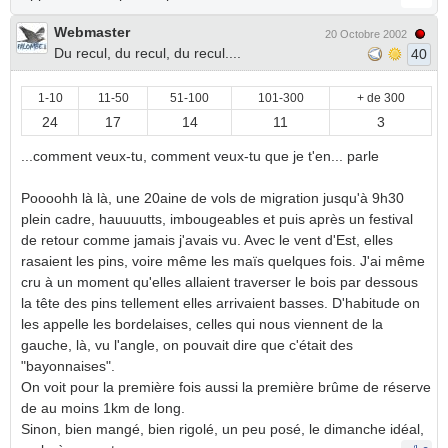
Webmaster
20 Octobre 2002
Du recul, du recul, du recul....
40
1-10
11-50
51-100
101-300
+ de 300
24
17
14
11
3
...comment veux-tu, comment veux-tu que je t'en... parle
Poooohh là là, une 20aine de vols de migration jusqu'à 9h30
plein cadre, hauuuutts, imbougeables et puis après un festival
de retour comme jamais j'avais vu. Avec le vent d'Est, elles
rasaient les pins, voire même les maïs quelques fois. J'ai même
cru à un moment qu'elles allaient traverser le bois par dessous
la tête des pins tellement elles arrivaient basses. D'habitude on
les appelle les bordelaises, celles qui nous viennent de la
gauche, là, vu l'angle, on pouvait dire que c'était des
"bayonnaises".
On voit pour la première fois aussi la première brûme de réserve
de au moins 1km de long.
Sinon, bien mangé, bien rigolé, un peu posé, le dimanche idéal,