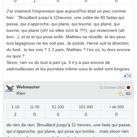
0
1
0
0
0
J'ai vraiment l'impression que aujourd'hui était un peu comme
hier : "Brouillard jusqu'à 11heures, une volée de 40 fadas qui
passe, qui s'approche, qui plane, qui tourne, qui plane, qui
tourne, qui plane (oh! où elles vont là ?!!!), qui reviennent (ah
bon...), et et et qui pose enfin. Mathieu se réveille, et les yeux
tout lagagnous ne les voit pas. Je pointe, Hervé suit la direction
du fusil.. tu les vois ? 1 2 pam, Mathieu ? t'es où, tu dors encore
ou quoi ?
Sinon, rien vu du tout à part ça. Il n'y a pas encore de
vadrouilleuses et les journées même sous le soleil sont longues.
0
Webmaster
31 Octobre 2002
Rien
40
1-10
11-50
51-100
101-300
+ de 300
2
0
0
0
0
de rien de rien. Brouillard jusqu'à 11 heures, une fada qui passe,
qui s'approche, qui plane, qui pose qui tombe... mais sinon rien