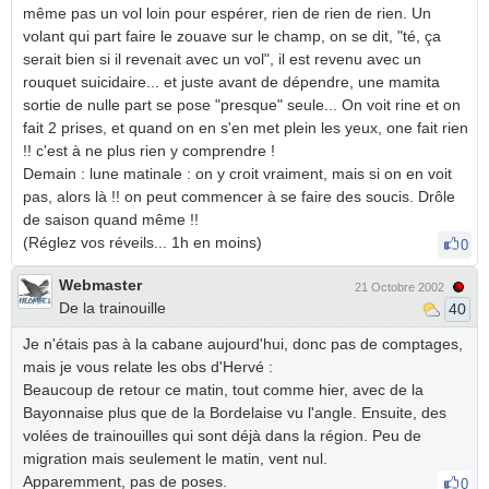
même pas un vol loin pour espérer, rien de rien de rien. Un
volant qui part faire le zouave sur le champ, on se dit, "té, ça
serait bien si il revenait avec un vol", il est revenu avec un
rouquet suicidaire... et juste avant de dépendre, une mamita
sortie de nulle part se pose "presque" seule... On voit rine et on
fait 2 prises, et quand on en s'en met plein les yeux, one fait rien
!! c'est à ne plus rien y comprendre !
Demain : lune matinale : on y croit vraiment, mais si on en voit
pas, alors là !! on peut commencer à se faire des soucis. Drôle
de saison quand même !!
(Réglez vos réveils... 1h en moins)
0
Webmaster
21 Octobre 2002
De la trainouille
40
Je n'étais pas à la cabane aujourd'hui, donc pas de comptages,
mais je vous relate les obs d'Hervé :
Beaucoup de retour ce matin, tout comme hier, avec de la
Bayonnaise plus que de la Bordelaise vu l'angle. Ensuite, des
volées de trainouilles qui sont déjà dans la région. Peu de
migration mais seulement le matin, vent nul.
Apparemment, pas de poses.
0