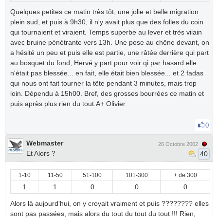
Quelques petites ce matin très tôt, une jolie et belle migration
plein sud, et puis à 9h30, il n'y avait plus que des folles du coin
qui tournaient et viraient. Temps superbe au lever et très vilain
avec bruine pénétrante vers 13h. Une pose au chêne devant, on
a hésité un peu et puis elle est partie, une râtée derrière qui part
au bosquet du fond, Hervé y part pour voir qi par hasard elle
n'était pas blessée... en fait, elle était bien blessée... et 2 fadas
qui nous ont fait tourner la tête pendant 3 minutes, mais trop
loin. Dépendu à 15h00. Bref, des grosses bourrées ce matin et
puis après plus rien du tout.A+ Olivier
0
Webmaster
26 Octobre 2002
Et Alors ?
40
1-10
11-50
51-100
101-300
+ de 300
1
1
0
0
0
Alors là aujourd'hui, on y croyait vraiment et puis ???????? elles
sont pas passées, mais alors du tout du tout du tout !!! Rien,