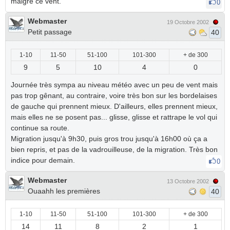
malgrè ce vent.
0
Webmaster
19 Octobre 2002
Petit passage
40
1-10
11-50
51-100
101-300
+ de 300
9
5
10
4
0
Journée très sympa au niveau météo avec un peu de vent mais
pas trop gênant, au contraire, voire très bon sur les bordelaises
de gauche qui prennent mieux. D'ailleurs, elles prennent mieux,
mais elles ne se posent pas... glisse, glisse et rattrape le vol qui
continue sa route.
Migration jusqu'à 9h30, puis gros trou jusqu'à 16h00 où ça a
bien repris, et pas de la vadrouilleuse, de la migration. Très bon
indice pour demain.
0
Webmaster
13 Octobre 2002
Ouaahh les premières
40
1-10
11-50
51-100
101-300
+ de 300
14
11
8
2
1