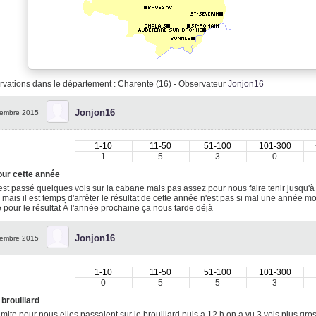
vations dans le département : Charente (16) - Observateur
Jonjon16
Jonjon16
embre 2015
1-10
11-50
51-100
101-300
1
5
3
0
our cette année
 est passé quelques vols sur la cabane mais pas assez pour nous faire tenir jusqu'à
mais il est temps d'arrêter le résultat de cette année n'est pas si mal une année
pour le résultat À l'année prochaine ça nous tarde déjà
Jonjon16
embre 2015
1-10
11-50
51-100
101-300
0
5
5
3
 brouillard
limite pour nous elles passaient sur le brouillard puis a 12 h on a vu 3 vols plus gro