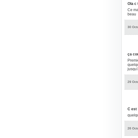
Ola c 
Ce mat
beau
30 Oct
ça co
Premie
quelqu
jusqu'
29 Oct
C est 
quelqu
26 Oct