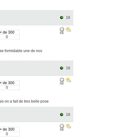
16
+ de 300
SE
0
ose formidable une de nos
16
+ de 300
SE
0
s on a fait de tres belle pose
16
+ de 300
SE
0