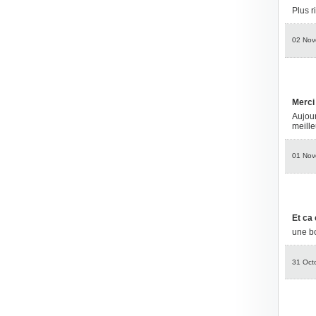
Plus r
02 Nov
Merci
Aujour
meill
01 Nov
Et ca
une bo
31 Oct