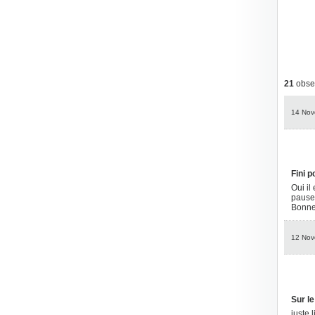
21
obser
14 Nov
Fini p
Oui il
pause 
Bonne 
12 Nov
Sur le
juste 