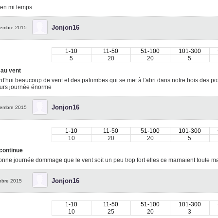
ien mi temps
Jonjon16
embre 2015
1-10
11-50
51-100
101-300
5
20
20
5
 au vent
d'hui beaucoup de vent et des palombes qui se met à l'abri dans notre bois des p
eurs journée énorme
Jonjon16
embre 2015
1-10
11-50
51-100
101-300
10
20
20
5
 continue
nne journée dommage que le vent soit un peu trop fort elles ce marnaient toute mai
Jonjon16
obre 2015
1-10
11-50
51-100
101-300
10
25
20
3