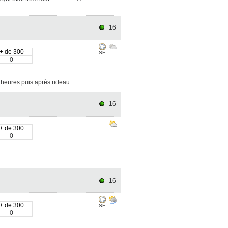
16
+ de 300
SE
0
0 heures puis après rideau
16
+ de 300
0
16
+ de 300
SE
0