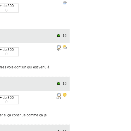
+ de 300
0
16
+ de 300
NE
0
utres vols dont un qui est venu à
16
+ de 300
NO
0
muser si ça continue comme ça je