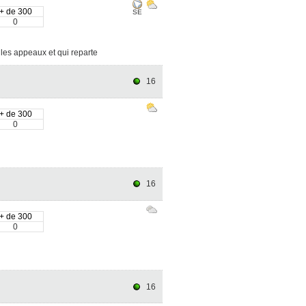
+ de 300
SE
0
r les appeaux et qui reparte
16
+ de 300
0
16
+ de 300
0
16