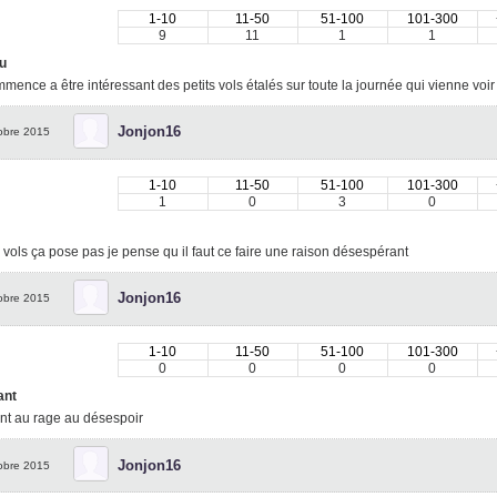
1-10
11-50
51-100
101-300
9
11
1
1
u
mence a être intéressant des petits vols étalés sur toute la journée qui vienne voi
Jonjon16
obre 2015
1-10
11-50
51-100
101-300
1
0
3
0
 vols ça pose pas je pense qu il faut ce faire une raison désespérant
Jonjon16
obre 2015
1-10
11-50
51-100
101-300
0
0
0
0
ant
nt au rage au désespoir
Jonjon16
obre 2015