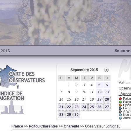
Se conn
 2015
Septembre 2015
L
M
M
J
V
S
D
Voir le
1
2
3
4
5
6
Observa
7
8
9
10
11
12
13
Légende 
Palom
14
15
16
17
18
19
20
Palom
Pylôn
21
22
23
24
25
26
27
En co
A l'aff
28
29
30
Non 
Autres
France
>>
Poitou Charentes
>>
Charente
>> Observateur
Jonjon16