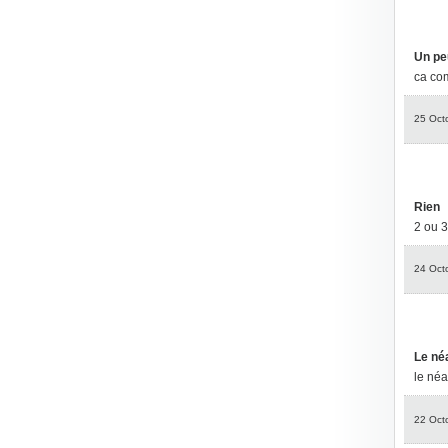
Un pe
ca com
25 Oct
Rien
2 ou 3
24 Oct
Le né
le néa
22 Oct