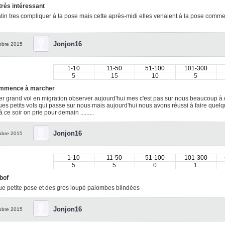
très intéressant
in tres compliquer à la pose mais cette après-midi elles venaient à la pose comm
Jonjon16
obre 2015
1-10
11-50
51-100
101-300
5
15
10
5
mmence à marcher
r grand vol en migration observer aujourd'hui mes c'est pas sur nous beaucoup à
es petits vols qui passe sur nous mais aujourd'hui nous avons réussi à faire quel
à ce soir on prie pour demain .........
Jonjon16
obre 2015
1-10
11-50
51-100
101-300
5
5
0
1
bof
e petite pose et des gros loupé palombes blindées
Jonjon16
obre 2015