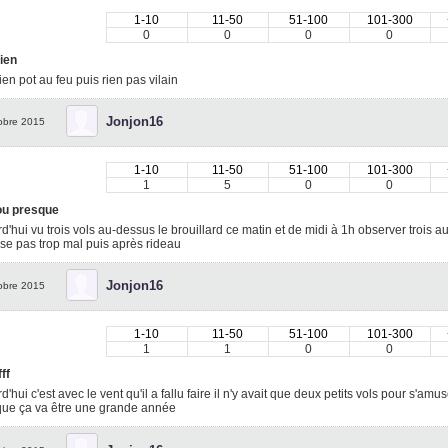
1-10
11-50
51-100
101-300
0
0
0
0
ien
ien pot au feu puis rien pas vilain
Jonjon16
obre 2015
1-10
11-50
51-100
101-300
1
5
0
0
ou presque
d'hui vu trois vols au-dessus le brouillard ce matin et de midi à 1h observer trois a
se pas trop mal puis après rideau
Jonjon16
obre 2015
1-10
11-50
51-100
101-300
1
1
0
0
fff
d'hui c'est avec le vent qu'il a fallu faire il n'y avait que deux petits vols pour s'a
 que ça va être une grande année