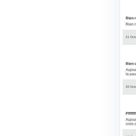
Rien r
Rien r
21 Oct
Rien 
Aujour
la pau
20 Oct
Pffffff
Aujour
crois