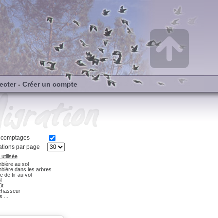
ecter
-
Créer un compte
s comptages
tions par page
utilisée
bière au sol
bière dans les arbres
e de tir au vol
l
ût
chasseur
 ...