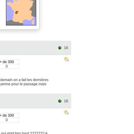
16
+ de 300
0
 demain on a fait les dernières
 moyenne pour le passage mais
16
+ de 300
0
s qui etait tres haut ??????? A