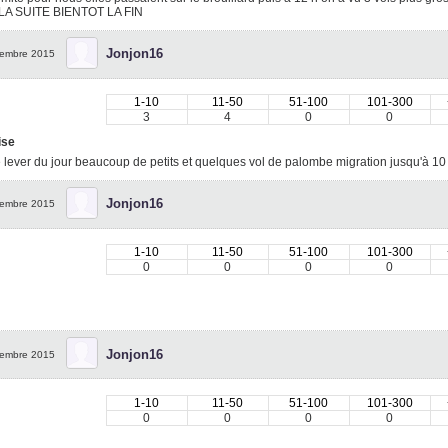
LA SUITE BIENTOT LA FIN
Jonjon16
embre 2015
1-10
11-50
51-100
101-300
3
4
0
0
ise
 lever du jour beaucoup de petits et quelques vol de palombe migration jusqu'à 1
Jonjon16
embre 2015
1-10
11-50
51-100
101-300
0
0
0
0
Jonjon16
embre 2015
1-10
11-50
51-100
101-300
0
0
0
0