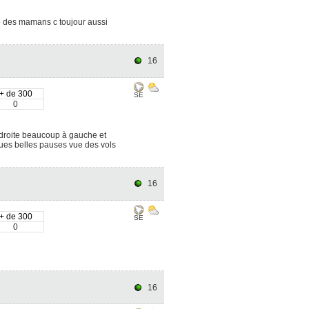
e des mamans c toujour aussi
16
+ de 300
SE
0
 droite beaucoup à gauche et
ques belles pauses vue des vols
16
+ de 300
SE
0
16