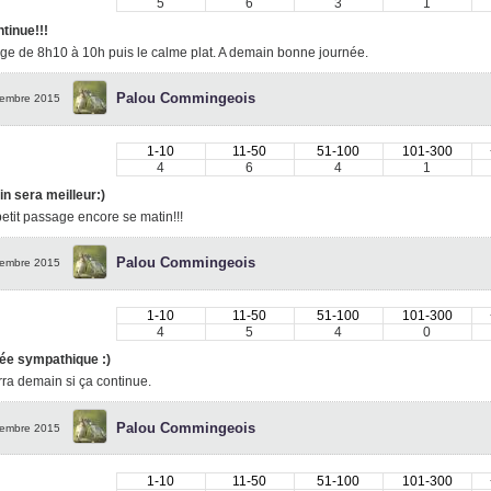
5
6
3
1
tinue!!!
e de 8h10 à 10h puis le calme plat. A demain bonne journée.
Palou Commingeois
embre 2015
1-10
11-50
51-100
101-300
4
6
4
1
n sera meilleur:)
petit passage encore se matin!!!
Palou Commingeois
embre 2015
1-10
11-50
51-100
101-300
4
5
4
0
ée sympathique :)
ra demain si ça continue.
Palou Commingeois
embre 2015
1-10
11-50
51-100
101-300