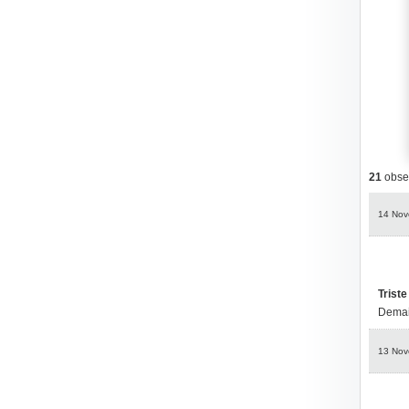
21
obser
14 Nov
Triste
Demain
13 Nov