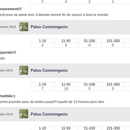
2
4
2
1
 mouvement!!!
roit pour se week end. A demain bonne fin de saison à tous le monde .
Palou Commingeois
embre 2015
1-10
11-50
51-100
101-300
3
0
0
0
 journée!!!
ain.
Palou Commingeois
obre 2015
1-10
11-50
51-100
101-300
7
10
5
0
matinée:)
nne journée avec de belles pose!!! A partir de 10 heures plus rien.
Palou Commingeois
obre 2015
1-10
11-50
51-100
101-300