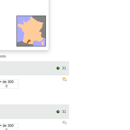
ois
31
+ de 300
0
31
+ de 300
0