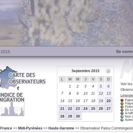
Se conn
 2015
Septembre 2015
L
M
M
J
V
S
D
Voir le
1
2
3
4
5
6
Observa
7
8
9
10
11
12
13
Légende 
Palom
14
15
16
17
18
19
20
Palom
Pylôn
21
22
23
24
25
26
27
En co
A l'aff
28
29
30
Non 
Autres
France
>>
Midi-Pyrénées
>>
Haute-Garonne
>> Observateur
Palou Commingeoi