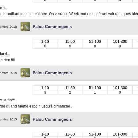
nt...
e brouillard toute la matinée. On verra se Week end en espérant voir quelques bleus
Palou Commingeois
embre 2015
1-10
11-50
51-100
101-300
0
0
0
0
lard...
e rien !!!!
Palou Commingeois
embre 2015
1-10
11-50
51-100
101-300
3
2
1
0
t la fin!!!
rde quand même espoir jusqu'à dimanche .
Palou Commingeois
embre 2015
1-10
11-50
51-100
101-300