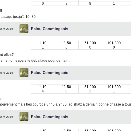
6
8
8
1
!!
passage jusqu'à 10h30 .
Palou Commingeois
obre 2015
1-10
11-50
51-100
101-300
1
3
0
0
nt elles?
e rien on espère le déballage pour demain .
Palou Commingeois
obre 2015
1-10
11-50
51-100
101-300
4
8
2
1
n
mouvement mais très court de 8h45 à 9h30 .adishatz à demain bonne chasse à tous
Palou Commingeois
obre 2015
1-10
11-50
51-100
101-300