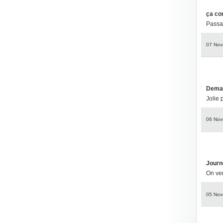
ça con
Passag
07 Nov
Demai
Jolie 
06 Nov
Journ
On ver
05 Nov