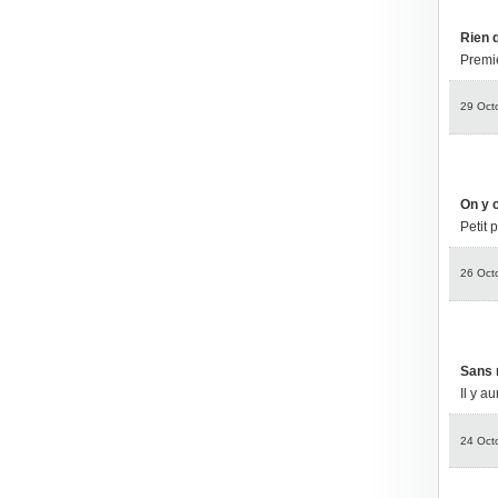
Rien q
Premie
29 Oct
On y c
Petit 
26 Oct
Sans r
Il y au
24 Oct