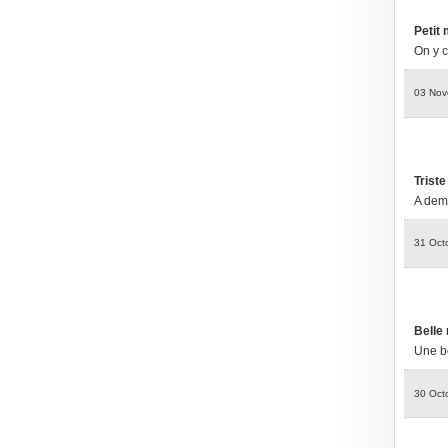
Petit
On y c
03 Nov
Triste
A dem
31 Oct
Belle 
Une bo
30 Oct