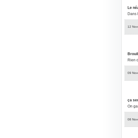
Le néa
Dans l
12 Nov
Brouil
Rien d
09 Nov
ça sen
On ga
08 Nov