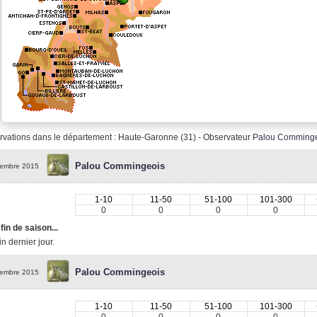
vations dans le département : Haute-Garonne (31) - Observateur
Palou Comminge
Palou Commingeois
embre 2015
1-10
11-50
51-100
101-300
0
0
0
0
 fin de saison...
 dernier jour.
Palou Commingeois
embre 2015
1-10
11-50
51-100
101-300
0
0
0
0