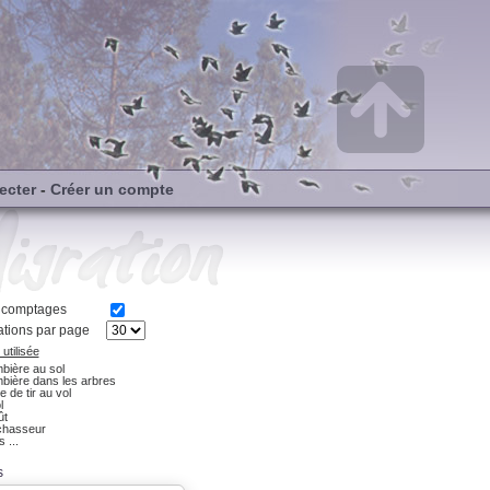
ecter
-
Créer un compte
s comptages
tions par page
utilisée
bière au sol
bière dans les arbres
e de tir au vol
l
ût
chasseur
 ...
s