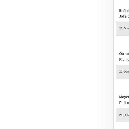
Enfin!
Jolie 
23 Oct
Où so
Rien d
22 Oct
Moye
Petit 
21 Oct