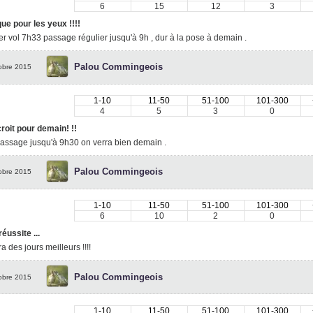
6
15
12
3
ue pour les yeux !!!!
r vol 7h33 passage régulier jusqu'à 9h , dur à la pose à demain .
Palou Commingeois
obre 2015
1-10
11-50
51-100
101-300
4
5
3
0
roit pour demain! !!
passage jusqu'à 9h30 on verra bien demain .
Palou Commingeois
obre 2015
1-10
11-50
51-100
101-300
6
10
2
0
éussite ...
ra des jours meilleurs !!!!
Palou Commingeois
obre 2015
1-10
11-50
51-100
101-300