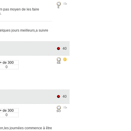
E
m pas moyen de les faire
.
lques jours meilleurs,a suivre
40
+ de 300
SE
0
40
+ de 300
SO
0
rien,les journées commence à être