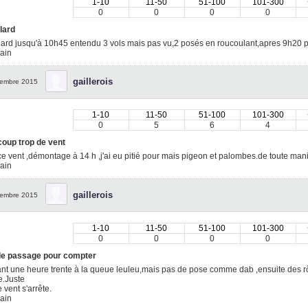
1-10
11-50
51-100
101-300
0
0
0
0
lard
lard jusqu'à 10h45 entendu 3 vols mais pas vu,2 posés en roucoulant,apres 9h20 pl
ain
gaillerois
embre 2015
1-10
11-50
51-100
101-300
0
5
6
4
oup trop de vent
e vent ,démontage à 14 h ,j'ai eu pitié pour mais pigeon et palombes.de toute mani
ain
gaillerois
embre 2015
1-10
11-50
51-100
101-300
0
0
0
0
de passage pour compter
nt une heure trente à la queue leuleu,mais pas de pose comme dab ,ensuite des 
e.Juste
 vent s'arrête.
ain