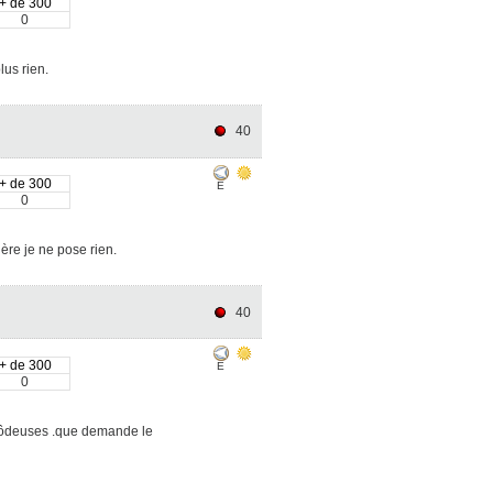
+ de 300
0
us rien.
40
+ de 300
E
0
ère je ne pose rien.
40
+ de 300
E
0
rôdeuses .que demande le