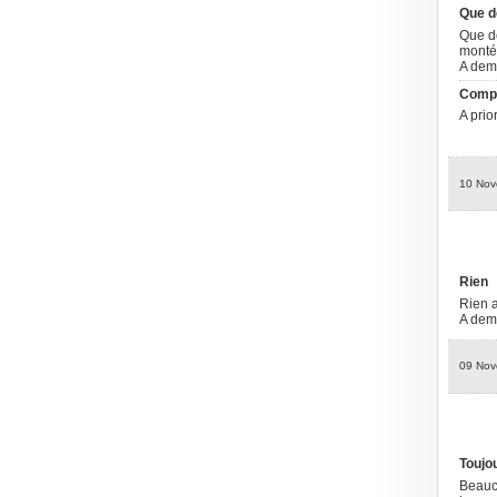
Que de
Que de
montée
A dem
Comp
A prio
10 Nov
Rien
Rien a
A dem
09 Nov
Toujou
Beauco