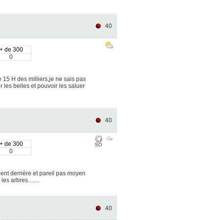
40
+ de 300
0
 15 H des milliers,je ne sais pas
 les belles et pouvoir les saluer
40
+ de 300
SO
0
ient derrière et pareil pas moyen
s arbres........
40