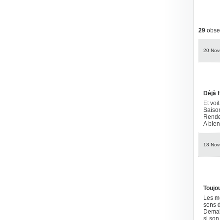
29
obser
20 Nov
Déjà fi
Et voi
Saison
Rendez
A bien
18 Nov
Toujo
Les mê
sens 
Demain
si son