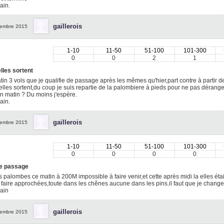
ain.
gaillerois
embre 2015
1-10
11-50
51-100
101-300
0
0
2
1
lles sortent
in 3 vols que je qualifie de passage après les mêmes qu'hier,part contre à partir de
elles sortent,du coup je suis repartie de la palombiere à pieds pour ne pas déranger
 matin ? Du moins j'espère.
ain.
gaillerois
embre 2015
1-10
11-50
51-100
101-300
0
0
0
0
e passage
 palombes ce matin à 200M impossible à faire venir,et cette après midi la elles éta
 faire approchées,toute dans les chênes aucune dans les pins.il faut que je change le
ain
gaillerois
embre 2015