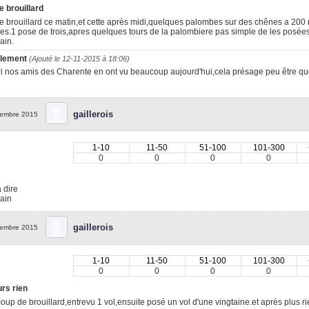
 brouillard
 brouillard ce matin,et cette après midi,quelques palombes sur des chênes a 200 
s.1 pose de trois,apres quelques tours de la palombiere pas simple de les posées
ain.
lement
(Ajouté le 12-11-2015 à 18:06)
ri nos amis des Charente en ont vu beaucoup aujourd'hui,cela présage peu être que
gaillerois
embre 2015
1-10
11-50
51-100
101-300
0
0
0
0
 dire
ain
gaillerois
embre 2015
1-10
11-50
51-100
101-300
0
0
0
0
rs rien
up de brouillard,entrevu 1 vol,ensuite posé un vol d'une vingtaine.et après plus 