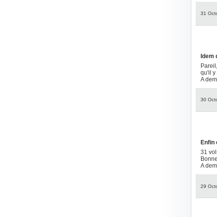
31 Oct
Idem 
Pareil
qu'il 
A dem
30 Oct
Enfin
31 vol
Bonne
A dem
29 Oct