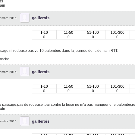
es
ain
gaillerois
embre 2015
1-10
11-50
51-100
101-300
0
0
0
0
ssage ni rôdeuse pas vu 10 palombes dans la journée donc demain RTT.
anche
gaillerois
embre 2015
1-10
11-50
51-100
101-300
0
0
0
0
 passage,pas de rôdeuse ,par contre la buse ne m'a pas manquer une palombe,revi
ain
gaillerois
embre 2015