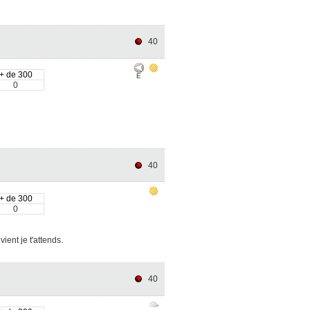
40
+ de 300
E
0
40
+ de 300
0
ent je t'attends.
40