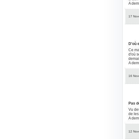
A dem
17 Nov
D'où e
Ce mat
d'où s
demain
A dem
16 Nov
Pas d
Vu des
de les
A dem
12 Nov