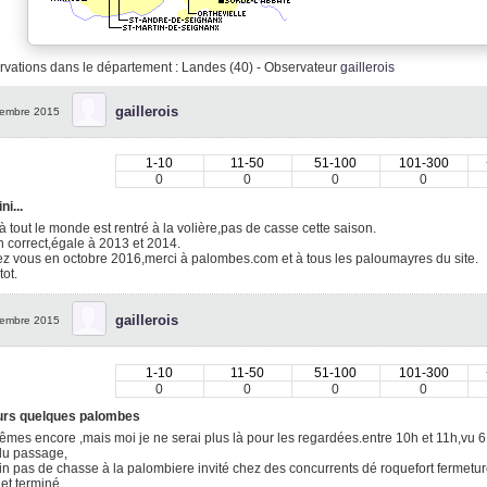
vations dans le département : Landes (40) - Observateur
gaillerois
gaillerois
embre 2015
1-10
11-50
51-100
101-300
0
0
0
0
ni...
là tout le monde est rentré à la volière,pas de casse cette saison.
 correct,égale à 2013 et 2014.
 vous en octobre 2016,merci à palombes.com et à tous les paloumayres du site.
tot.
gaillerois
embre 2015
1-10
11-50
51-100
101-300
0
0
0
0
urs quelques palombes
mes encore ,mais moi je ne serai plus là pour les regardées.entre 10h et 11h,vu 6 
du passage,
 pas de chasse à la palombiere invité chez des concurrents dé roquefort fermetur
 et terminé