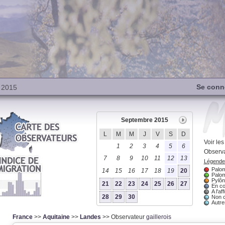
Se conn
 2015
Septembre 2015
L
M
M
J
V
S
D
Voir le
1
2
3
4
5
6
Observa
7
8
9
10
11
12
13
Légende 
Palom
14
15
16
17
18
19
20
Palom
Pylôn
21
22
23
24
25
26
27
En co
A l'aff
28
29
30
Non 
Autres
France
>>
Aquitaine
>>
Landes
>> Observateur
gaillerois