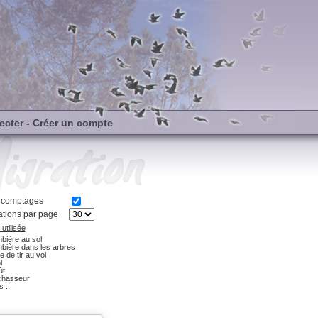
ecter
-
Créer un compte
s comptages
tions par page
utilisée
bière au sol
bière dans les arbres
e de tir au vol
l
ût
chasseur
 ...