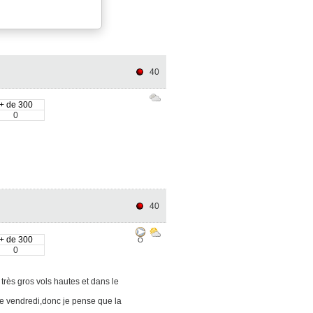
40
+ de 300
0
40
+ de 300
O
0
très gros vols hautes et dans le
e vendredi,donc je pense que la