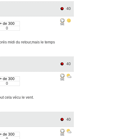
40
+ de 300
SE
0
rès midi du retour,mais le temps
40
+ de 300
SE
0
ut cela vécu le vent.
40
+ de 300
SE
0