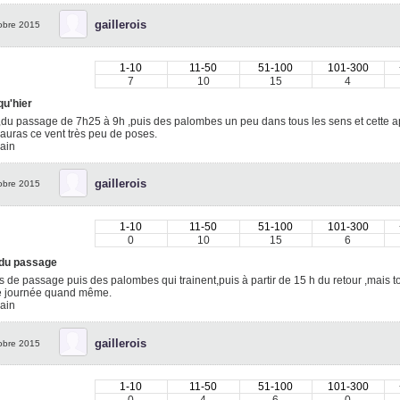
gaillerois
obre 2015
1-10
11-50
51-100
101-300
7
10
15
4
qu'hier
,du passage de 7h25 à 9h ,puis des palombes un peu dans tous les sens et cette ap
y auras ce vent très peu de poses.
ain
gaillerois
obre 2015
1-10
11-50
51-100
101-300
0
10
15
6
 du passage
s de passage puis des palombes qui trainent,puis à partir de 15 h du retour ,mais to
 journée quand même.
ain
gaillerois
obre 2015
1-10
11-50
51-100
101-300
0
4
6
0