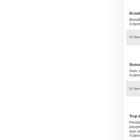
Brouil
Brouil
A dem
02 Nov
Beauc
Avec c
A dem
01 Nov
Trop 
Penda
peupl
que ce
A dem