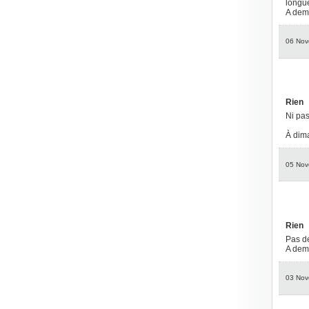
longu
A dem
06 Nov
Rien
Ni pa
À dim
05 Nov
Rien
Pas dé
A dem
03 Nov