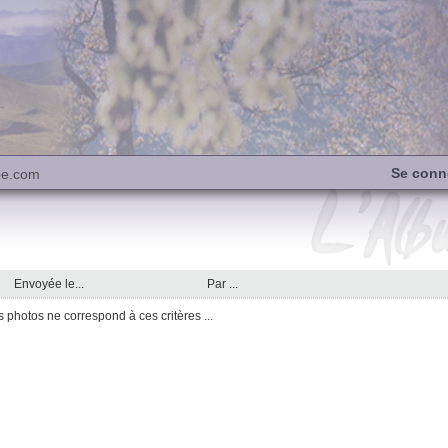
Se conn
be.com
Envoyée le...
Par ...
photos ne correspond à ces critères ...