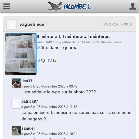
vaguebleue
23-11-2023 à 08:31
Il mériterait,il mériterait,il mériterait
vues : 849 fois - publiée dans : Moments de chasse-France
D'être dans le journal...
0
17
tino33
23 Novembre 2023 à 09:47
a posté le
il est sérieux le type sur la photo ????
patrick87
23 Novembre 2023 à 11:18
a posté le
La palombière Limousine ne serais pas sur la commune
de pageas ?
samuel
23 Novembre 2023 à 18:14
a posté le