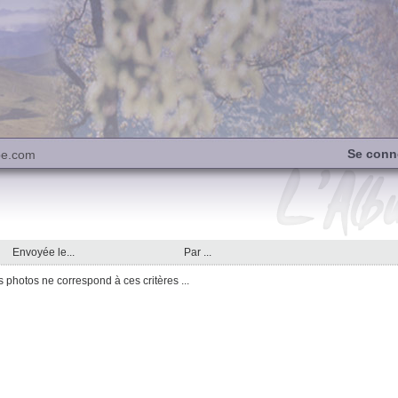
Se conn
be.com
Envoyée le...
Par ...
photos ne correspond à ces critères ...