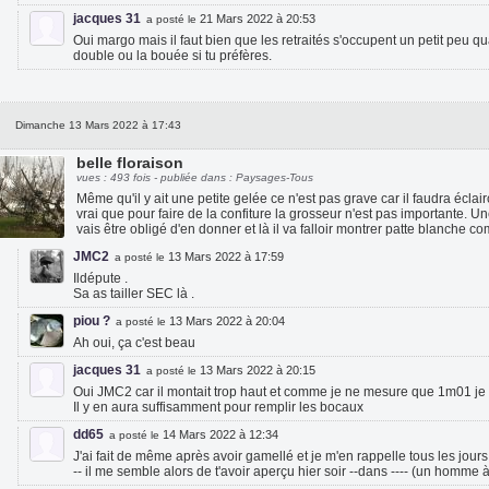
jacques 31
21 Mars 2022 à 20:53
a posté le
Oui margo mais il faut bien que les retraités s'occupent un petit peu q
double ou la bouée si tu préfères.
Dimanche 13 Mars 2022 à 17:43
belle floraison
vues : 493 fois - publiée dans : Paysages-Tous
Même qu'il y ait une petite gelée ce n'est pas grave car il faudra éclairc
vrai que pour faire de la confiture la grosseur n'est pas importante. U
vais être obligé d'en donner et là il va falloir montrer patte blanche c
JMC2
13 Mars 2022 à 17:59
a posté le
Ildépute .
Sa as tailler SEC là .
piou ?
13 Mars 2022 à 20:04
a posté le
Ah oui, ça c'est beau
jacques 31
13 Mars 2022 à 20:15
a posté le
Oui JMC2 car il montait trop haut et comme je ne mesure que 1m01 je n
Il y en aura suffisamment pour remplir les bocaux
dd65
14 Mars 2022 à 12:34
a posté le
J'ai fait de même après avoir gamellé et je m'en rappelle tous les jours !
-- il me semble alors de t'avoir aperçu hier soir --dans ---- (un homme à l