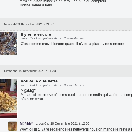
termine. A non mince ça en fera 1 de plus au compteur
Bonne soirée à tous
Mercredi 29 Décembre 2021 à 20:27
Il y en a encore
vues : 395 fois - publiée dans : Cuisine-Toutes
C'est comme chez Léonore quand il n'y en a plus il y en a encore
Dimanche 19 Décembre 2021 à 11:38
nouvelle cueillette
vues : 498 fois - publiée dans : Cuisine-Toutes
M@ïM@ï
Moi aussi j'en trouve c'est ma cueillette de ce matin qui va être ac
côtes de veau .
M@ïM@ï
19 Décembre 2021 à 12:35
a posté le
Wow joli!!!! tu va te régaler de les nettoyer!!! nous on mange le reste à m