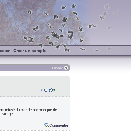
ecter
-
Créer un compte
Suivant
0
9
ls ont refusé du monde par manque de
u village.
Commenter