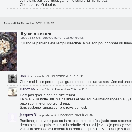
Je ne sais pas pourquoi, ça ne me surprend même pas !
Chenapans ! Galopins !!!
Mercredi 29 Décembre 2021 à 20:25
Il y en a encore
vues : 385 fois - publiée dans : Cuisine-Toutes
Quand le panier a été rempli direction la maison pour donner du tra
JMC2
29 Décembre 2021 à 21:49
a posté le
Chez moi ils se perdent pas grand monde les ramasses . Jen est une pl
Banitcho
30 Décembre 2021 à 11:40
a posté le
Il est pas gros le panier...vite rempli.
Le mieux: la hotte 80l. Mains libres et bac souple interchangeable ( ya
baton comme un porteur d eau.
Sais système ramasseur pro pays de l est.
jacques 31
30 Décembre 2021 à 21:36
a posté le
Banitcho je ne veux pas en faire le commerce c'est juste pour accompa
demain midi et puis je suis à la retraite et puis si je veux je peux y reve
voir si la bécasse est revenu à la remise et puis C'EST TOUT je suis tro