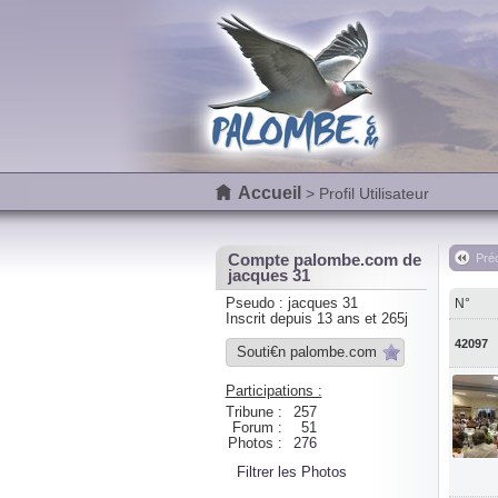
Accueil
> Profil Utilisateur
Compte palombe.com de
Pré
jacques 31
Pseudo : jacques 31
N°
Inscrit depuis 13 ans et 265j
42097
Souti€n palombe.com
Participations :
Tribune :
257
Forum :
51
Photos :
276
Filtrer les Photos