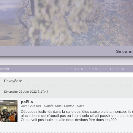
Se conn
cédent
1
2
3
4
5
6
7
8
9
10
11
12
13
14
Envoyée le...
Dimanche 05 Juin 2022 à 17:47
paëlla
vues : 225 fois - publiée dans : Cuisine-Toutes
Début des festivités dans la salle des fêtes cause pluie annoncée. I
place chose qui n'aurait pas eu lieu si cela c'était passé sur la place d
On ne voit pas toute la salle nous devions être dans les 200