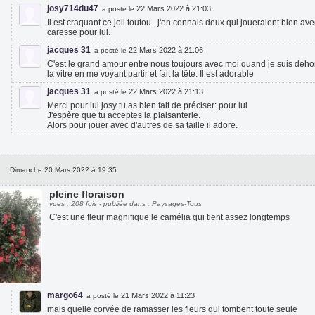
josy714du47
22 Mars 2022 à 21:03
a posté le
Il est craquant ce joli toutou.. j'en connais deux qui joueraient bien a
caresse pour lui.
jacques 31
22 Mars 2022 à 21:06
a posté le
C'est le grand amour entre nous toujours avec moi quand je suis dehors 
la vitre en me voyant partir et fait la tête. Il est adorable
jacques 31
22 Mars 2022 à 21:13
a posté le
Merci pour lui josy tu as bien fait de préciser: pour lui
J'espère que tu acceptes la plaisanterie.
Alors pour jouer avec d'autres de sa taille il adore.
Dimanche 20 Mars 2022 à 19:35
pleine floraison
vues : 208 fois - publiée dans : Paysages-Tous
C'est une fleur magnifique le camélia qui tient assez longtemps
margo64
21 Mars 2022 à 11:23
a posté le
mais quelle corvée de ramasser les fleurs qui tombent toute seule