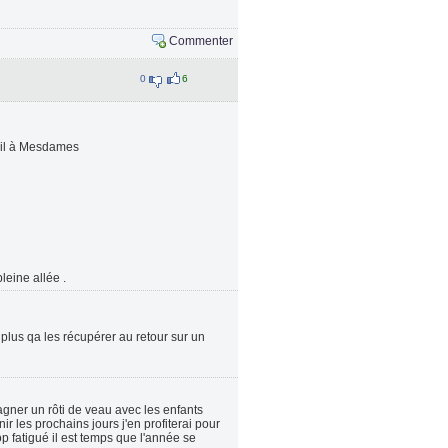
Commenter
0
6
vail à Mesdames
eine allée .
 plus qa les récupérer au retour sur un
gner un rôti de veau avec les enfants
nir les prochains jours j'en profiterai pour
p fatigué il est temps que l'année se