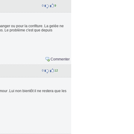
0
9
manger ou pour la confiture. La gelée ne
sins. Le problème c'est que depuis
Commenter
0
12
our .Lui non bientôt il ne restera que les