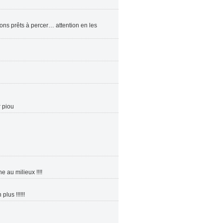
ns prêts à percer… attention en les
r piou
 au milieux !!!!
lus !!!!!!