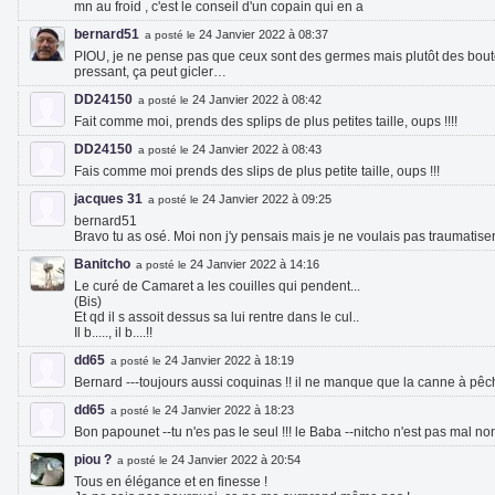
mn au froid , c'est le conseil d'un copain qui en a
bernard51
24 Janvier 2022 à 08:37
a posté le
PIOU, je ne pense pas que ceux sont des germes mais plutôt des bouto
pressant, ça peut gicler…
DD24150
24 Janvier 2022 à 08:42
a posté le
Fait comme moi, prends des splips de plus petites taille, oups !!!!
DD24150
24 Janvier 2022 à 08:43
a posté le
Fais comme moi prends des slips de plus petite taille, oups !!!
jacques 31
24 Janvier 2022 à 09:25
a posté le
bernard51
Bravo tu as osé. Moi non j'y pensais mais je ne voulais pas traumatise
Banitcho
24 Janvier 2022 à 14:16
a posté le
Le curé de Camaret a les couilles qui pendent...
(Bis)
Et qd il s assoit dessus sa lui rentre dans le cul..
Il b....., il b....!!
dd65
24 Janvier 2022 à 18:19
a posté le
Bernard ---toujours aussi coquinas !! il ne manque que la canne à pêche
dd65
24 Janvier 2022 à 18:23
a posté le
Bon papounet --tu n'es pas le seul !!! le Baba --nitcho n'est pas mal non p
piou ?
24 Janvier 2022 à 20:54
a posté le
Tous en élégance et en finesse !