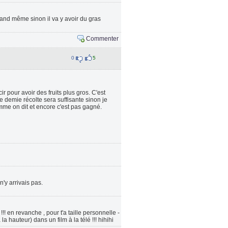
uand même sinon il va y avoir du gras
Commenter
0
5
ir pour avoir des fruits plus gros. C'est
ne demie récolte sera suffisante sinon je
omme on dit et encore c'est pas gagné.
'y arrivais pas.
!! en revanche , pour t'a taille personnelle -
a hauteur) dans un film à la télé !!! hihihi