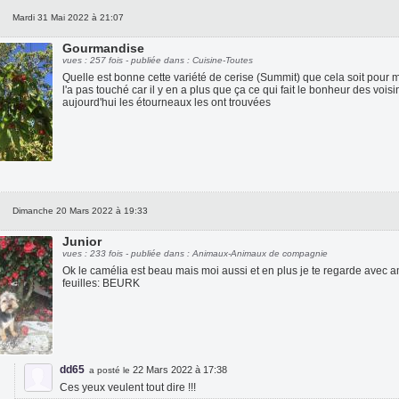
Mardi 31 Mai 2022 à 21:07
Gourmandise
vues : 257 fois - publiée dans : Cuisine-Toutes
Quelle est bonne cette variété de cerise (Summit) que cela soit pour 
l'a pas touché car il y en a plus que ça ce qui fait le bonheur des voi
aujourd'hui les étourneaux les ont trouvées
Dimanche 20 Mars 2022 à 19:33
Junior
vues : 233 fois - publiée dans : Animaux-Animaux de compagnie
Ok le camélia est beau mais moi aussi et en plus je te regarde avec am
feuilles: BEURK
dd65
22 Mars 2022 à 17:38
a posté le
Ces yeux veulent tout dire !!!