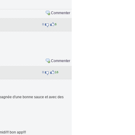
Commenter
0
6
Commenter
0
16
compagnée d'une bonne sauce et avec des
idi!!! bon app!!!