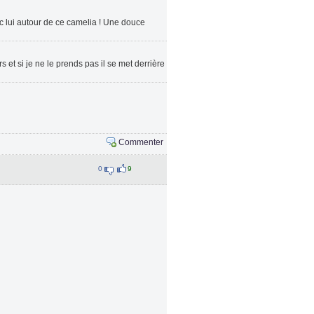
vec lui autour de ce camelia ! Une douce
et si je ne le prends pas il se met derrière
Commenter
0
9