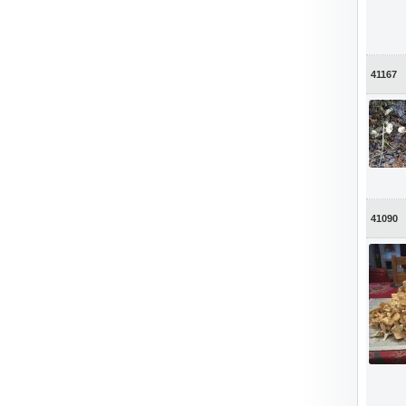
41167
41090