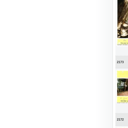
2173
2172