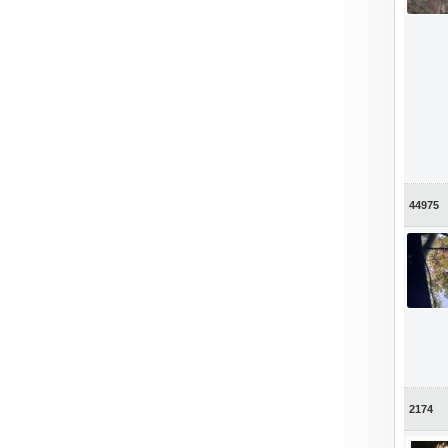
44975
2174