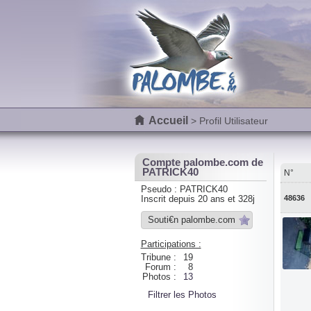
Accueil
> Profil Utilisateur
Compte palombe.com de
PATRICK40
N°
Pseudo : PATRICK40
48636
Inscrit depuis 20 ans et 328j
Souti€n palombe.com
Participations :
Tribune :
19
Forum :
8
Photos :
13
Filtrer les Photos