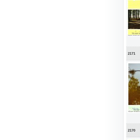
2171
2170