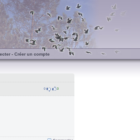
ecter
-
Créer un compte
0
3