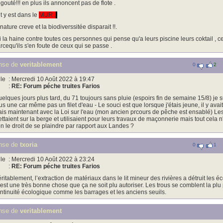
gouté!!! en plus ils annoncent pas de flote .
t y est dans le
MUR .
.
 nature creve et la biodiverssitée disparait !!.
ai la haine contre toutes ces personnes qui pense qu'a leurs piscine leurs coktail , ce
rcequ'ils s'en foute de ceux qui se passe .
nse de
veritablement
0
2
le
: Mercredi 10 Août 2022 à 19:47
:
RE: Forum péche truites Farios
elques jours plus tard, du 71 toujours sans pluie (espoirs fin de semaine 15/8) je su
us une car même pas un filet d'eau - Le souci est que lorsque j'étais jeune, il y avai
is maintenant avec la Loi sur l'eau (mon ancien prcours de pêche est ensablé) Les ri
ttaient sur la berge et utilisaient pour leurs travaux de maçonnerie mais tout cela 
on le droit de se plaindre par rapport aux Landes ?
nse de
txoria
0
1
le
: Mercredi 10 Août 2022 à 23:24
:
RE: Forum péche truites Farios
ritablement, l’extraction de matériaux dans le lit mineur des rivières a détruit le
est une très bonne chose que ça ne soit plu autoriser. Les trous se comblent la plu
ntinuité écologique comme les barrages et les anciens seuils.
nse de
veritablement