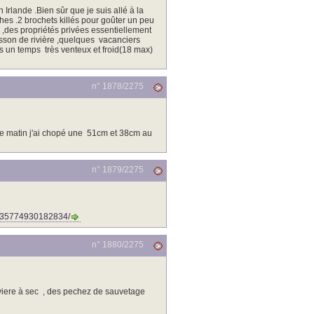
rlande .Bien sûr que je suis allé à la
rches .2 brochets killés pour goûter un peu
s ,des propriétés privées essentiellement
isson de rivière ,quelques vacanciers
 un temps très venteux et froid(18 max)
n° 1878/
2275
ce matin j'ai chopé une 51cm et 38cm au
n° 1879/
2275
235774930182834/
n° 1880/
2275
iviere à sec , des pechez de sauvetage