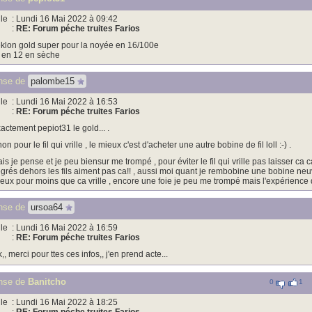
le
: Lundi 16 Mai 2022 à 09:42
:
RE: Forum péche truites Farios
klon gold super pour la noyée en 16/100e
 en 12 en sèche
nse de
palombe15
le
: Lundi 16 Mai 2022 à 16:53
:
RE: Forum péche truites Farios
actement pepiot31 le gold... .
non pour le fil qui vrille , le mieux c'est d'acheter une autre bobine de fil loll :-) .
is je pense et je peu biensur me trompé , pour éviter le fil qui vrille pas laisser ca 
grés dehors les fils aiment pas ca!! , aussi moi quant je rembobine une bobine neuv
eux pour moins que ca vrille , encore une foie je peu me trompé mais l'expérience
nse de
ursoa64
le
: Lundi 16 Mai 2022 à 16:59
:
RE: Forum péche truites Farios
,, merci pour ttes ces infos,, j'en prend acte...
nse de
Banitcho
0
1
le
: Lundi 16 Mai 2022 à 18:25