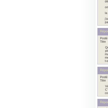
dé
on
la
j'
pa
Répo
Posté 
Titre
Qu
pl
ma
me
t-
Répo
Posté 
Titre
Vé
C’
co
Répo