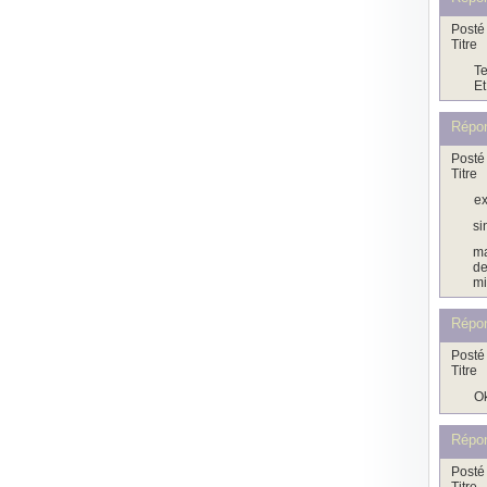
Posté 
Titre
Te
Et
Répo
Posté 
Titre
ex
si
ma
de
mi
Répo
Posté 
Titre
Ok
Répo
Posté 