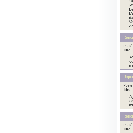
Ur
Pr
Le
Me
da
Vo
Am
Répo
Posté 
Titre
Ag
co
mi
Répo
Posté 
Titre
Ag
co
mi
Répo
Posté 
Titre