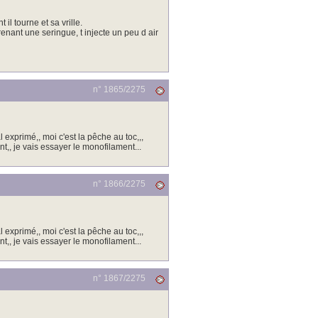
 il tourne et sa vrille.
renant une seringue, t injecte un peu d air
n° 1865/
2275
 exprimé,, moi c'est la pêche au toc,,,
,, je vais essayer le monofilament...
n° 1866/
2275
 exprimé,, moi c'est la pêche au toc,,,
,, je vais essayer le monofilament...
n° 1867/
2275