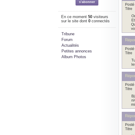
Posté 
Titre
Ou
En ce moment
50
visiteurs
Et
sur le site dont
0
connectés
Qu
vo
Tribune
Forum
Répo
Actualités
Posté 
Petites annonces
Titre
Album Photos
Tu
le
Répo
Posté 
Titre
Bj
ni
mi
Répo
Posté 
Titre