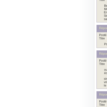
Titre
Be
Mo
En
Si
sa
Répo
Posté 
Titre
Ps
Répo
Posté 
Titre
ou
é
si
vr
le
Répo
Posté 
Titre