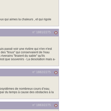
ux qui aimes la chaleurs , et qui rigole
n° 1881/
2275
is passé voir une rivière qui n'en n'est
t des "trous" qui conservaient de l'eau
verains "tiraient du sable" qu'ils
n'est que souvenirs - La desolation mais a-
n° 1882/
2275
s écosystèmes de nombreux cours d’eau.
 par du temps à cause des obstacles à la
n° 1883/
2275