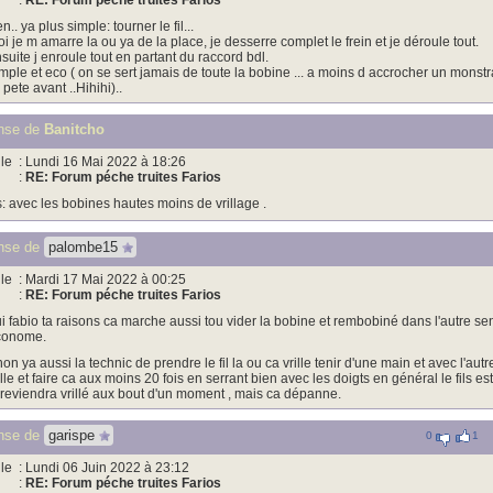
:
RE: Forum péche truites Farios
n.. ya plus simple: tourner le fil...
i je m amarre la ou ya de la place, je desserre complet le frein et je déroule tout.
suite j enroule tout en partant du raccord bdl.
mple et eco ( on se sert jamais de toute la bobine ... a moins d accrocher un monst
 pete avant ..Hihihi)..
nse de
Banitcho
le
: Lundi 16 Mai 2022 à 18:26
:
RE: Forum péche truites Farios
: avec les bobines hautes moins de vrillage .
nse de
palombe15
le
: Mardi 17 Mai 2022 à 00:25
:
RE: Forum péche truites Farios
i fabio ta raisons ca marche aussi tou vider la bobine et rembobiné dans l'autre sens 
conome.
non ya aussi la technic de prendre le fil la ou ca vrille tenir d'une main et avec l'autre
ille et faire ca aux moins 20 fois en serrant bien avec les doigts en général le fils e
 reviendra vrillé aux bout d'un moment , mais ca dépanne.
nse de
garispe
0
1
le
: Lundi 06 Juin 2022 à 23:12
:
RE: Forum péche truites Farios