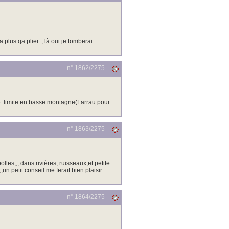
 plus qa plier.., là oui je tomberai
n° 1862/
2275
ne limite en basse montagne(Larrau pour
n° 1863/
2275
les,,, dans rivières, ruisseaux,et petite
un petit conseil me ferait bien plaisir..
n° 1864/
2275