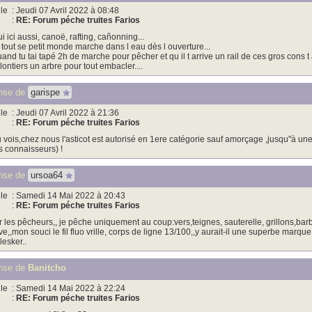
le
: Jeudi 07 Avril 2022 à 08:48
:
RE: Forum péche truites Farios
i ici aussi, canoë, rafting, cañonning...
 tout se petit monde marche dans l eau dès l ouverture...
and tu tai tapé 2h de marche pour pêcher et qu il t arrive un rail de ces gros cons t a
lontiers un arbre pour tout embacler....
nse de
garispe
le
: Jeudi 07 Avril 2022 à 21:36
:
RE: Forum péche truites Farios
 vois,chez nous l'asticot est autorisé en 1ere catégorie sauf amorçage ,jusqu"à u
s connaisseurs) !
nse de
ursoa64
le
: Samedi 14 Mai 2022 à 20:43
:
RE: Forum péche truites Farios
r les pêcheurs,, je pêche uniquement au coup:vers,teignes, sauterelle, grillons,barbol
ve,,mon souci le fil fluo vrille, corps de ligne 13/100,,y aurait-il une superbe marque,,
lesker..
nse de
Banitcho
le
: Samedi 14 Mai 2022 à 22:24
:
RE: Forum péche truites Farios