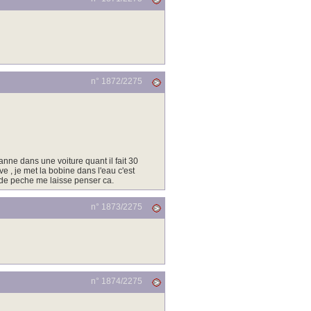
n° 1872/
2275
canne dans une voiture quant il fait 30
e , je met la bobine dans l'eau c'est
 de peche me laisse penser ca.
n° 1873/
2275
n° 1874/
2275