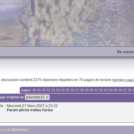
Se conn
e discussion contient
2275
réponses réparties en 76 pages de lecture (
dernière page
pages
48
49
50
51
52
53
54
55
56
57
58
59
60
61
62
63
64
65
66
67
68
ge original de
palombe15
le
: Mercredi 07 Mars 2007 à 23:32
:
Forum péche truites Farios
nse de
Banitcho