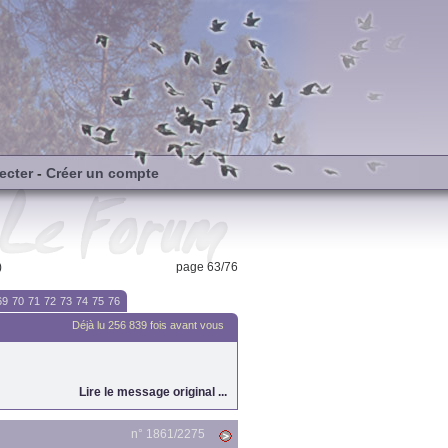
ecter
-
Créer un compte
)
page 63/76
69
70
71
72
73
74
75
76
Déjà lu 256 839 fois avant vous
Lire le message original ...
n° 1861/
2275