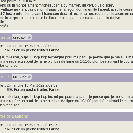
soa pourquoi fil fluo ??
end du fil monofilament mitchell , t en a du marron, du vert, plus discret.
 vrillage ne vient pas de ton fil mais de la façon dont tu enfile l appat, avec le courant
t 2 box barils 50cm avant l hamecon déjà, et rectifie si nécessaire la flotaison en p
ns le corps de l appat pour le décoller et qil paraisse naturel dans la dérive.
ila
itiés
nse de
ursoa64
le
: Dimanche 15 Mai 2022 à 09:32
:
RE: Forum péche truites Farios
ur, milesker,,oups !!!!,bcp trop technique pour ma part,,, je pense que je me suis mal
mme repére,un bout de laine blc,,bas de ligne du 10/100,plombée suivant le courant
lesker gizon..
nse de
ursoa64
le
: Dimanche 15 Mai 2022 à 09:32
:
RE: Forum péche truites Farios
ur, milesker,,oups !!!!,bcp trop technique pour ma part,,, je pense que je me suis mal
mme repére,un bout de laine blc,,bas de ligne du 10/100,plombée suivant le courant
lesker gizon..
nse de
Banitcho
le
: Dimanche 15 Mai 2022 à 16:35
:
RE: Forum péche truites Farios