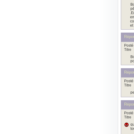
Bo
pê
.E
en
co
et
Répo
Posté 
Titre
Bo
po
Répo
Posté 
Titre
pe
Répo
Posté 
Titre
qu
to