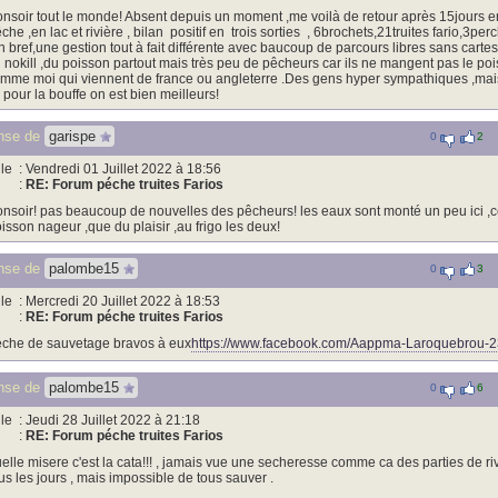
nsoir tout le monde! Absent depuis un moment ,me voilà de retour après 15jours en I
che ,en lac et rivière , bilan positif en trois sorties , 6brochets,21truites fario,3pe
n bref,une gestion tout à fait différente avec baucoup de parcours libres sans carte
 nokill ,du poisson partout mais très peu de pêcheurs car ils ne mangent pas le po
mme moi qui viennent de france ou angleterre .Des gens hyper sympathiques ,mais
 pour la bouffe on est bien meilleurs!
nse de
garispe
0
2
le
: Vendredi 01 Juillet 2022 à 18:56
:
RE: Forum péche truites Farios
nsoir! pas beaucoup de nouvelles des pêcheurs! les eaux sont monté un peu ici ,
isson nageur ,que du plaisir ,au frigo les deux!
nse de
palombe15
0
3
le
: Mercredi 20 Juillet 2022 à 18:53
:
RE: Forum péche truites Farios
che de sauvetage bravos à eux
https://www.facebook.com/Aappma-Laroquebrou-
nse de
palombe15
0
6
le
: Jeudi 28 Juillet 2022 à 21:18
:
RE: Forum péche truites Farios
elle misere c'est la cata!!! , jamais vue une secheresse comme ca des parties de r
us les jours , mais impossible de tous sauver .