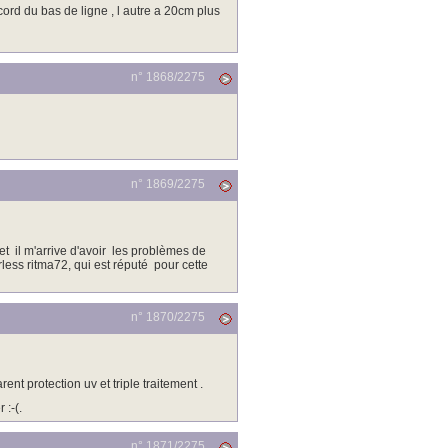
cord du bas de ligne , l autre a 20cm plus
n° 1868/
2275
n° 1869/
2275
 et il m'arrive d'avoir les problèmes de
less ritma72, qui est réputé pour cette
n° 1870/
2275
ent protection uv et triple traitement .
 :-(.
n° 1871/
2275