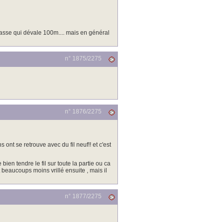
rasse qui dévale 100m.... mais en général
n° 1875/
2275
n° 1876/
2275
ont se retrouve avec du fil neuf!! et c'est
 bien tendre le fil sur toute la partie ou ca
st beaucoups moins vrillé ensuite , mais il
n° 1877/
2275