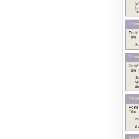
Bi
ba
Tu
Répo
Posté 
Titre
Ba
Répo
Posté 
Titre
Je
vr
di
Répo
Posté 
Titre
mo
il
Répo