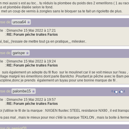
n moi aussi s est au toc... tu réduis la plombee du poids des 2 emerillons ( 1 au rac
s et plombée étalée selon le fond.
 met un coup de vernis à zongles sans le bloquer sa te fait un rigoletto de plus.
nse de
ursoa64
le
: Dimanche 15 Mai 2022 à 17:21
:
RE: Forum péche truites Farios
ï, baï,, j'essaie de mettre tout ça en pratique,,, milesker..
nse de
garispe
le
: Dimanche 15 Mai 2022 à 19:24
:
RE: Forum péche truites Farios
 suis également un adepte du fil fluo sur le moulinet car il se voit mieux sur l'eau ,
illage malgré les émerillons dont parle Banitcho .Pourtant je pêche avec le Bam per
scipline,donc je prends également un tuyau pour une bonne marque de fil .
nse de
palombe15
0
1
le
: Dimanche 15 Mai 2022 à 19:57
:
RE: Forum péche truites Farios
i j'utilise le fil de la marque : NXGEN fluotec STEEL resistance NX80 , il est transpar
 va pas mal , mais le mieux pour moi c'été la marque TEKLON , mais la boite à fermer
nse de
pepiot31