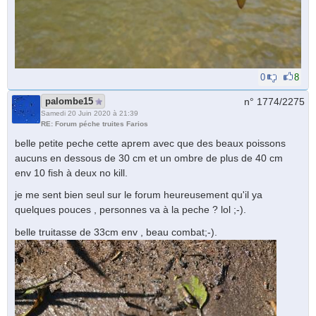
0
8
palombe15
n° 1774/
2275
Samedi 20 Juin 2020 à 21:39
RE: Forum péche truites Farios
belle petite peche cette aprem avec que des beaux poissons
aucuns en dessous de 30 cm et un ombre de plus de 40 cm
env 10 fish à deux no kill.
je me sent bien seul sur le forum heureusement qu'il ya
quelques pouces , personnes va à la peche ? lol ;-).
belle truitasse de 33cm env , beau combat;-).