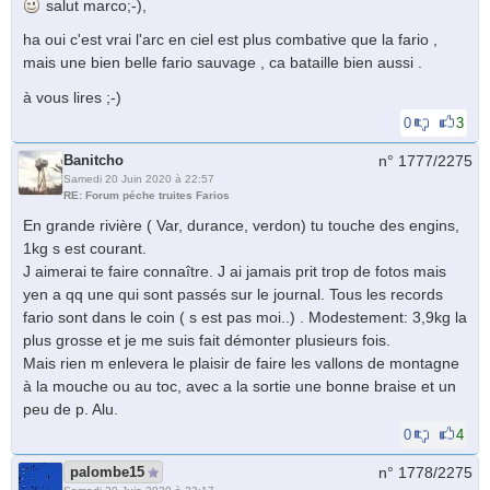
salut marco;-),
ha oui c'est vrai l'arc en ciel est plus combative que la fario ,
mais une bien belle fario sauvage , ca bataille bien aussi .
à vous lires ;-)
0
3
Banitcho
n° 1777/
2275
Samedi 20 Juin 2020 à 22:57
RE: Forum péche truites Farios
En grande rivière ( Var, durance, verdon) tu touche des engins,
1kg s est courant.
J aimerai te faire connaître. J ai jamais prit trop de fotos mais
yen a qq une qui sont passés sur le journal. Tous les records
fario sont dans le coin ( s est pas moi..) . Modestement: 3,9kg la
plus grosse et je me suis fait démonter plusieurs fois.
Mais rien m enlevera le plaisir de faire les vallons de montagne
à la mouche ou au toc, avec a la sortie une bonne braise et un
peu de p. Alu.
0
4
palombe15
n° 1778/
2275