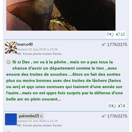
0
12
marco40
n° 1775/
2275
Samedi 20 Juin 2020 à 22:06
RE: Forum péche truites Farios
Si si Dav , on va à la pêche , mais on a pas tous la
chance d'avoir un département comme le tien , avec
encore des truites de souches ...Alors on fait des sorties
plus ou moins bonnes avec des truites de lâchers (farios
ou arc) et qqs unes connues qui trainent d'une année sur
l'autre...mais on est qqes fois surpris par la défense d'une
belle arc en plein courant...
0
4
palombe15
n° 1776/
2275
Samedi 20 Juin 2020 à 22:16
RE: Forum péche truites Farios