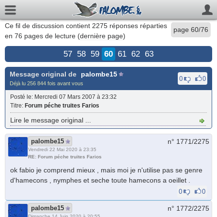
Ce fil de discussion contient
2275
réponses réparties
page 60/76
en 76 pages de lecture (
dernière page
)
57
58
59
60
61
62
63
Message original de
palombe15
0
0
Déjà lu 256 844 fois avant vous
Posté le
: Mercredi 07 Mars 2007 à 23:32
Titre
:
Forum péche truites Farios
Lire le message original ...
palombe15
n° 1771/
2275
Vendredi 22 Mai 2020 à 23:35
RE: Forum péche truites Farios
ok fabio je comprend mieux , mais moi je n'utilise pas se genre
d'hamecons , nymphes et seche toute hamecons a oeillet .
0
0
palombe15
n° 1772/
2275
Dimanche 14 Juin 2020 à 20:55