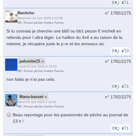
0
1
Banitcho
n° 1780/
2275
Dimanche 21 Juin 2020 à 22:48
RE: Forum péche truites Farios
Si tu connais je cherche une bb0 ou bb1 pezon € michell en
refendu pour l ultra léger. Le haillon du 4x4 a eu raison de la
mienne, je récupère juste le p.m et les anneaux sic.
0
0
palombe15
n° 1781/
2275
Lundi 22 Juin 2020 à 15:20
RE: Forum péche truites Farios
non fabio je n'ai pas cela .
0
1
Manu-basset
n° 1782/
2275
Mardi 23 Juin 2020 à 14:30
RE: Forum péche truites Farios
Beau reportage pour les passionnés de pêche au journal de
13 h !
0
1