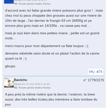
Samedi 20 Juin 2020 à 23:17
RE: Forum péche truites Farios
d'accord avec toi fabio grande riviere poissons plus gros ! , mais
chez moi tu peus choppée des grosses aussi sur une riviere de
10m de large , l'an dernier le frangin 63 cm 2k800g et ya
encore plus gros mais en 14/100e , ca casse pas mal... .
mais je suis bien dans mes petites riviere , petite est un grand
mots...
merci marco pour mon département ca flate toujour ;-).
demains rebelotte sans doute et un plaisir l'action de la canne
quant ca tir ;-).
gloups.
0
5
Banitcho
n° 1779/
2275
Dimanche 21 Juin 2020 à 11:02
RE: Forum péche truites Farios
A peu près la même rivière que la tienne: l esteron, la tinee
aussi, des très belles truites,des mémères a faire tombee du
jour.