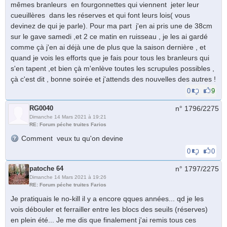
mêmes branleurs en fourgonnettes qui viennent jeter leur
cueuillères dans les réserves et qui font leurs lois( vous
devinez de qui je parle). Pour ma part j'en ai pris une de 38cm
sur le gave samedi ,et 2 ce matin en ruisseau , je les ai gardé
comme çà j'en ai déjà une de plus que la saison dernière , et
quand je vois les efforts que je fais pour tous les branleurs qui
s'en tapent ,et bien çà m'enlève toutes les scrupules possibles ,
çà c'est dit , bonne soirée et j'attends des nouvelles des autres !
0
9
RG0040
n° 1796/
2275
Dimanche 14 Mars 2021 à 19:21
RE: Forum péche truites Farios
Comment veux tu qu'on devine
0
0
patoche 64
n° 1797/
2275
Dimanche 14 Mars 2021 à 19:26
RE: Forum péche truites Farios
Je pratiquais le no-kill il y a encore qques années... qd je les
vois débouler et ferrailler entre les blocs des seuils (réserves)
en plein été... Je me dis que finalement j'ai remis tous ces