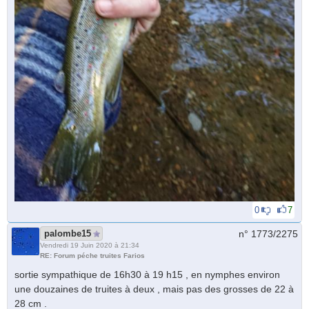
0
7
palombe15
n° 1773/
2275
Vendredi 19 Juin 2020 à 21:34
RE: Forum péche truites Farios
sortie sympathique de 16h30 à 19 h15 , en nymphes environ
une douzaines de truites à deux , mais pas des grosses de 22 à
28 cm .