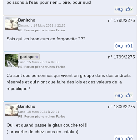
poissons à l'eau pour rien... pire, pour eux!
0
2
Banitcho
n° 1798/
2275
Dimanche 14 Mars 2021 à 22:32
RE: Forum péche truites Farios
Sais qui les branleurs en forgonette ???
0
1
garispe
n° 1799/
2275
Lundi 15 Mars 2021 à 09:38
RE: Forum péche truites Farios
Ce sont des personnes qui vivent en groupe dans des endroits
réservés et qui n'ont que faire des lois et des valeurs de la
république !
0
2
Banitcho
n° 1800/
2275
Lundi 15 Mars 2021 à 20:21
RE: Forum péche truites Farios
Oui, et quand passe le gitan couche toi !!
( proverbe de chez nous en catalan).
0
0