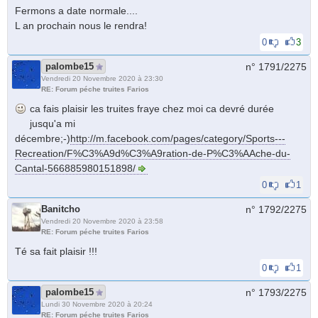
Fermons a date normale....
L an prochain nous le rendra!
0
3
palombe15
n° 1791/
2275
Vendredi 20 Novembre 2020 à 23:30
RE: Forum péche truites Farios
ca fais plaisir les truites fraye chez moi ca devré durée
jusqu'a mi
décembre;-)
http://m.facebook.com/pages/category/Sports---
Recreation/F%C3%A9d%C3%A9ration-de-P%C3%AAche-du-
Cantal-566885980151898/
0
1
Banitcho
n° 1792/
2275
Vendredi 20 Novembre 2020 à 23:58
RE: Forum péche truites Farios
Té sa fait plaisir !!!
0
1
palombe15
n° 1793/
2275
Lundi 30 Novembre 2020 à 20:24
RE: Forum péche truites Farios