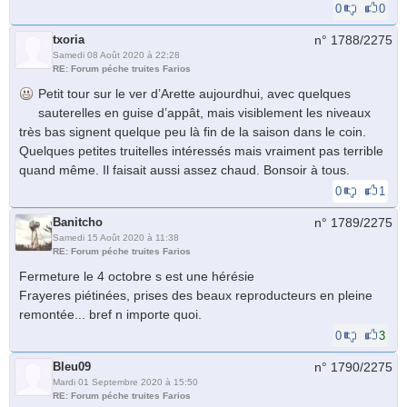
0
0
txoria
n° 1788/
2275
Samedi 08 Août 2020 à 22:28
RE: Forum péche truites Farios
Petit tour sur le ver d’Arette aujourdhui, avec quelques
sauterelles en guise d’appât, mais visiblement les niveaux
très bas signent quelque peu là fin de la saison dans le coin.
Quelques petites truitelles intéressés mais vraiment pas terrible
quand même. Il faisait aussi assez chaud. Bonsoir à tous.
0
1
Banitcho
n° 1789/
2275
Samedi 15 Août 2020 à 11:38
RE: Forum péche truites Farios
Fermeture le 4 octobre s est une hérésie
Frayeres piétinées, prises des beaux reproducteurs en pleine
remontée... bref n importe quoi.
0
3
Bleu09
n° 1790/
2275
Mardi 01 Septembre 2020 à 15:50
RE: Forum péche truites Farios