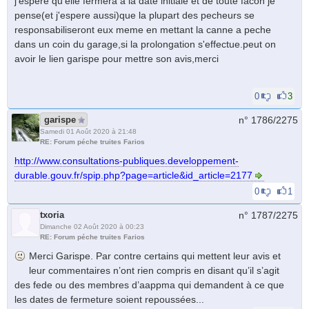
j'espere qu'elle fermera a la date initiale et de toute facon je
pense(et j'espere aussi)que la plupart des pecheurs se
responsabiliseront eux meme en mettant la canne a peche
dans un coin du garage,si la prolongation s'effectue.peut on
avoir le lien garispe pour mettre son avis,merci
0
3
garispe
n° 1786/
2275
Samedi 01 Août 2020 à 21:48
RE: Forum péche truites Farios
http://www.consultations-publiques.developpement-
durable.gouv.fr/spip.php?page=article&id_article=2177
0
1
txoria
n° 1787/
2275
Dimanche 02 Août 2020 à 00:23
RE: Forum péche truites Farios
Merci Garispe. Par contre certains qui mettent leur avis et
leur commentaires n’ont rien compris en disant qu’il s’agit
des fede ou des membres d’aappma qui demandent à ce que
les dates de fermeture soient repoussées...