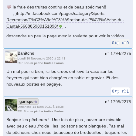
le fraie des truites continu et de beau spécimen!!
;-)
http://m.facebook.com/pages/category/Sports---
Recreation/F%C3%A9d%C3%A9ration-de-P%C3%AAche-du-
Cantal-566885980151898/
.
descendre un peu la page avec la roulette pour voir la vidéos.
0
0
Banitcho
n° 1794/
2275
Lundi 30 Novembre 2020 à 22:43
RE: Forum péche truites Farios
Un mal pour u bien, ici les crues ont levé la vase sur les
frayeres qui sont bien chargées en sable et gravier. Et des
nouveaux postes en pagaye.
0
1
garispe
n° 1795/
2275
Dimanche 14 Mars 2021 à 18:36
RE: Forum péche truites Farios
Bonjour les pêcheurs ! Une fois de plus , ouverture minable
avec peu d'eau ,froide , les poissons sont planqués .Pas mal
de pêcheurs chez nous ,beaucoup de bredouilles , toujours les