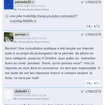
palombe15
n° 1783/
2275
Lundi 06 Juillet 2020 à 18:11
RE: Forum péche truites Farios
une jolie truite
http://www.youtube.com/watch?
v=qV4qLMiDl0k
0
3
garispe
n° 1784/
2275
Samedi 01 Août 2020 à 20:02
RE: Forum péche truites Farios
Bonsoir! Une consultation publique a été lançée sur internet
suite à un projet de prolongation de la période de pêche en
1ere catégorie ,jusqu'au 4 Octobre pour palier au restriction
dues au covid pendant 3mois, qu'en pensez vous? moi j'ai
répondu en mon âme et conscience en tant que responsable .Il
me tarde de voir les réponses !merci! si certains veulent le
texte ,ce sera par mail!
0
1
didier64
n° 1785/
2275
Samedi 01 Août 2020 à 21:03
RE: Forum péche truites Farios