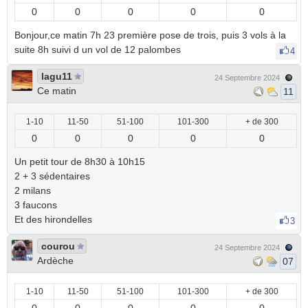
0
0
0
0
0
Bonjour,ce matin 7h 23 première pose de trois, puis 3 vols à la
suite 8h suivi d un vol de 12 palombes
4
lagu11
24 Septembre 2024
Ce matin
11
1-10
11-50
51-100
101-300
+ de 300
0
0
0
0
0
Un petit tour de 8h30 à 10h15
2 + 3 sédentaires
2 milans
3 faucons
Et des hirondelles
3
courou
24 Septembre 2024
Ardèche
07
1-10
11-50
51-100
101-300
+ de 300