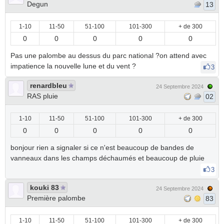
Degun
13
1-10
11-50
51-100
101-300
+ de 300
0
0
0
0
0
Pas une palombe au dessus du parc national ?on attend avec
impatience la nouvelle lune et du vent ?
3
renardbleu
24 Septembre 2024
RAS pluie
02
1-10
11-50
51-100
101-300
+ de 300
0
0
0
0
0
bonjour rien a signaler si ce n'est beaucoup de bandes de
vanneaux dans les champs déchaumés et beaucoup de pluie
3
kouki 83
24 Septembre 2024
Première palombe
83
1-10
11-50
51-100
101-300
+ de 300