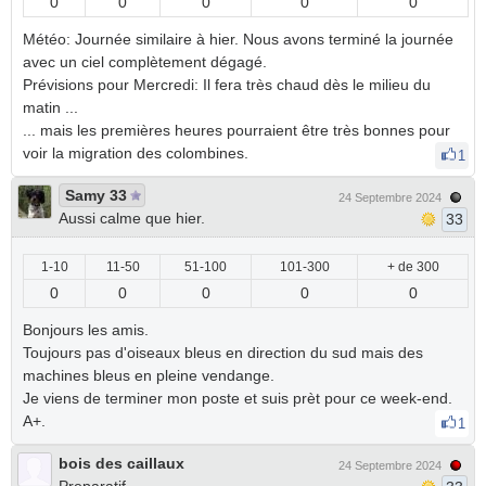
0
0
0
0
0
Météo: Journée similaire à hier. Nous avons terminé la journée
avec un ciel complètement dégagé.
Prévisions pour Mercredi: Il fera très chaud dès le milieu du
matin ...
... mais les premières heures pourraient être très bonnes pour
voir la migration des colombines.
1
Samy 33
24 Septembre 2024
Aussi calme que hier.
33
1-10
11-50
51-100
101-300
+ de 300
0
0
0
0
0
Bonjours les amis.
Toujours pas d'oiseaux bleus en direction du sud mais des
machines bleus en pleine vendange.
Je viens de terminer mon poste et suis prèt pour ce week-end.
A+.
1
bois des caillaux
24 Septembre 2024