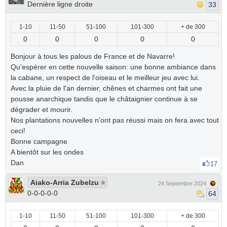
Dernière ligne droite
33
1-10
11-50
51-100
101-300
+ de 300
0
0
0
0
0
Bonjour à tous les palous de France et de Navarre!
Qu'espérer en cette nouvelle saison: une bonne ambiance dans
la cabane, un respect de l'oiseau et le meilleur jeu avec lui.
Avec la pluie de l'an dernier, chênes et charmes ont fait une
pousse anarchique tandis que le châtaignier continue à se
dégrader et mourir.
Nos plantations nouvelles n'ont pas réussi mais on fera avec tout
ceci!
Bonne campagne
A bientôt sur les ondes
Dan
17
Aiako-Arria Zubelzu
24 Septembre 2024
0-0-0-0-0
64
1-10
11-50
51-100
101-300
+ de 300