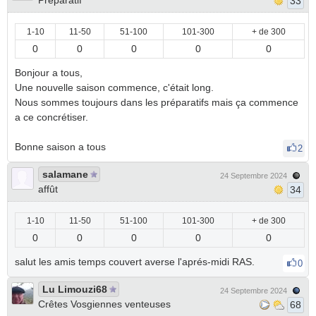
Preparatif
33
1-10
11-50
51-100
101-300
+ de 300
0
0
0
0
0
Bonjour a tous,
Une nouvelle saison commence, c'était long.
Nous sommes toujours dans les préparatifs mais ça commence
a ce concrétiser.
Bonne saison a tous
2
salamane
24 Septembre 2024
affût
34
1-10
11-50
51-100
101-300
+ de 300
0
0
0
0
0
salut les amis temps couvert averse l'aprés-midi RAS.
0
Lu Limouzi68
24 Septembre 2024
Crêtes Vosgiennes venteuses
68