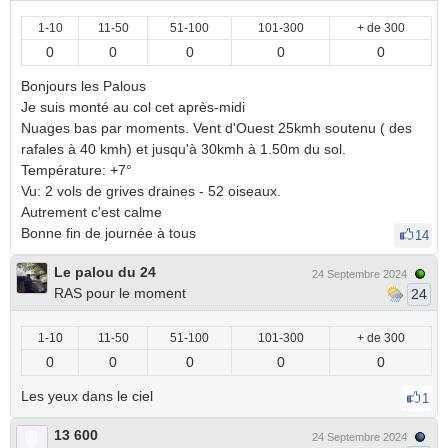
1-10
11-50
51-100
101-300
+ de 300
0
0
0
0
0
Bonjours les Palous
Je suis monté au col cet après-midi
Nuages bas par moments. Vent d'Ouest 25kmh soutenu ( des
rafales à 40 kmh) et jusqu'à 30kmh à 1.50m du sol.
Température: +7°
Vu: 2 vols de grives draines - 52 oiseaux.
Autrement c'est calme
Bonne fin de journée à tous
14
Le palou du 24
24 Septembre 2024
RAS pour le moment
24
1-10
11-50
51-100
101-300
+ de 300
0
0
0
0
0
Les yeux dans le ciel
1
13 600
24 Septembre 2024