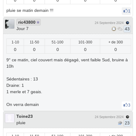
0
0
0
0
0
pluie se matin demain !!!
1
ric43800
24 Septembre 2024
Jour 7
43
1-10
11-50
51-100
101-300
+ de 300
0
0
0
0
0
9° ce matin, ciel couvert mais dégagé, vent faible Sud, bruine à
10h
Sédentaires : 13
Draine: 1
1 merle et 7 geais.
On verra demain
3
Toine23
24 Septembre 2024
pluie
23