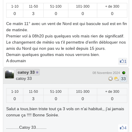
1-10
11-50
51-100
101-300
+ de 300
0
3
0
0
0
Ce matin 11° avec un vent de Nord est qui bascule sud est en fin
de matinée.
Premier vol à 08h20 puis quelques vols mais rien de significatif.
Le changement de météo va t'il permettre d'enfin débloquer nos
amis du Nord qui non pas vu le soleil depuis 15 jours.
Demain quelques gouttes mais nous verrons bien.
A doumain
1
catoy 33
08 Novembre 2024
catoy 33
33
1-10
11-50
51-100
101-300
+ de 300
0
3
0
0
0
Salut a tous,bien triste tout ça 3 vols on n'ai habitué,, j'ai jamais
connue ça !!!! Bonne Soirée.
...........Catoy 33.........
4