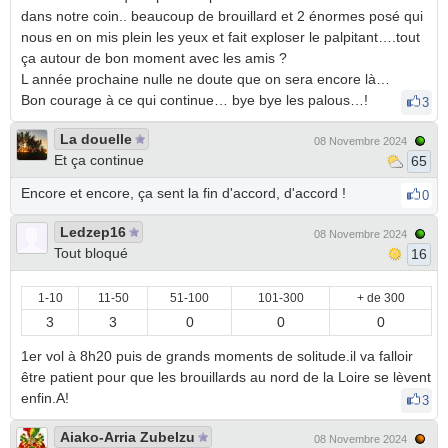
dans notre coin.. beaucoup de brouillard et 2 énormes posé qui
nous en on mis plein les yeux et fait exploser le palpitant….tout
ça autour de bon moment avec les amis ?
L année prochaine nulle ne doute que on sera encore là…
Bon courage à ce qui continue… bye bye les palous…!
3
La douelle
08 Novembre 2024
Et ça continue
65
Encore et encore, ça sent la fin d'accord, d'accord !
0
Ledzep16
08 Novembre 2024
Tout bloqué
16
1-10
11-50
51-100
101-300
+ de 300
3
3
0
0
0
1er vol à 8h20 puis de grands moments de solitude.il va falloir
être patient pour que les brouillards au nord de la Loire se lèvent
enfin.A!
3
Aiako-Arria Zubelzu
08 Novembre 2024