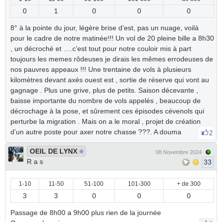
0
1
0
0
0
8° à la pointe du jour, légère brise d’est, pas un nuage, voilà
pour le cadre de notre matinée!!! Un vol de 20 pleine bille a 8h30
, un décroché et ….c’est tout pour notre couloir mis à part
toujours les memes rôdeuses je dirais les mêmes errodeuses de
nos pauvres appeaux !!! Une trentaine de vols à plusieurs
kilomètres devant axés ouest est , sortie de réserve qui vont au
gagnage . Plus une grive, plus de petits. Saison décevante ,
baisse importante du nombre de vols appelés , beaucoup de
décrochage à la pose, et sûrement ces épisodes cévenols qui
perturbe la migration . Mais on a le moral , projet de création
d’un autre poste pour axer notre chasse ???. A douma
2
OEIL DE LYNX
08 Novembre 2024
R a s
33
1-10
11-50
51-100
101-300
+ de 300
3
3
0
0
0
Passage de 8h00 a 9h00 plus rien de la journée