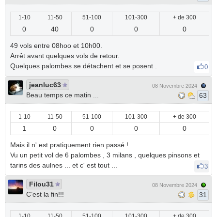
1-10
11-50
51-100
101-300
+ de 300
0
40
0
0
0
49 vols entre 08hoo et 10h00.
Arrêt avant quelques vols de retour.
Quelques palombes se détachent et se posent .
0
jeanluc63
08 Novembre 2024
Beau temps ce matin ...
63
1-10
11-50
51-100
101-300
+ de 300
1
0
0
0
0
Mais il n' est pratiquement rien passé !
Vu un petit vol de 6 palombes , 3 milans , quelques pinsons et
tarins des aulnes ... et c' est tout ...
3
Filou31
08 Novembre 2024
C’est la fin!!!
31
1-10
11-50
51-100
101-300
+ de 300