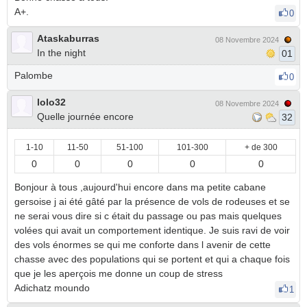
A+.
0
Ataskaburras
08 Novembre 2024
In the night
01
Palombe
0
lolo32
08 Novembre 2024
Quelle journée encore
32
1-10
11-50
51-100
101-300
+ de 300
0
0
0
0
0
Bonjour à tous ,aujourd'hui encore dans ma petite cabane
gersoise j ai été gâté par la présence de vols de rodeuses et se
ne serai vous dire si c était du passage ou pas mais quelques
volées qui avait un comportement identique. Je suis ravi de voir
des vols énormes se qui me conforte dans l avenir de cette
chasse avec des populations qui se portent et qui a chaque fois
que je les aperçois me donne un coup de stress
Adichatz moundo
1