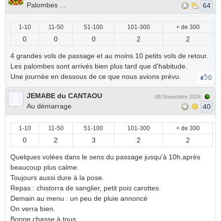
Palombes ...
64
1-10
11-50
51-100
101-300
+ de 300
0
0
0
2
2
4 grandes vols de passage et au moins 10 petits vols de retour.
Les palombes sont arrivés bien plus tard que d'habitude.
Une journée en dessous de ce que nous avions prévu.
0
JEMABE du CANTAOU
08 Novembre 2024
Au démarrage
40
1-10
11-50
51-100
101-300
+ de 300
0
2
3
2
2
Quelques volées dans le sens du passage jusqu'à 10h,après
beaucoup plus calme.
Toujours aussi dure à la pose.
Repas : chistorra de sanglier, petit pois carottes.
Demain au menu : un peu de pluie annoncé
On verra bien.
Bonne chasse à tous.