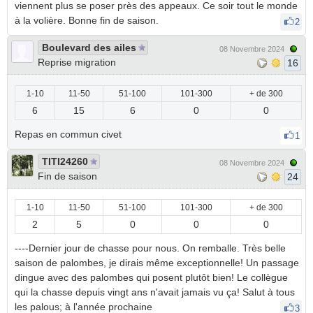
viennent plus se poser près des appeaux. Ce soir tout le monde
à la volière. Bonne fin de saison.
2
Boulevard des ailes
08 Novembre 2024
Reprise migration
16
1-10
11-50
51-100
101-300
+ de 300
6
15
6
0
0
Repas en commun civet
1
TITI24260
08 Novembre 2024
Fin de saison
24
1-10
11-50
51-100
101-300
+ de 300
2
5
0
0
0
----Dernier jour de chasse pour nous. On remballe. Très belle
saison de palombes, je dirais même exceptionnelle! Un passage
dingue avec des palombes qui posent plutôt bien! Le collègue
qui la chasse depuis vingt ans n'avait jamais vu ça! Salut à tous
les palous; à l'année prochaine
3