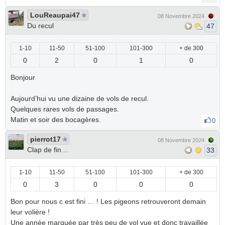
LouReaupai47
08 Novembre 2024
Du recul
47
1-10
11-50
51-100
101-300
+ de 300
0
2
0
1
0
Bonjour
Aujourd’hui vu une dizaine de vols de recul.
Quelques rares vols de passages.
Matin et soir des bocagères.
0
pierrot17
08 Novembre 2024
Clap de fin…
33
1-10
11-50
51-100
101-300
+ de 300
0
3
0
0
0
Bon pour nous c est fini … ! Les pigeons retrouveront demain
leur volière !
Une année marquée par très peu de vol vue et donc travaillée