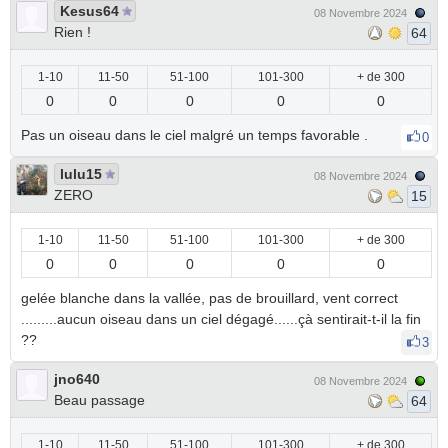
Kesus64
08 Novembre 2024
Rien !
64
1-10
11-50
51-100
101-300
+ de 300
0
0
0
0
0
Pas un oiseau dans le ciel malgré un temps favorable .
0
lulu15
08 Novembre 2024
ZERO
15
1-10
11-50
51-100
101-300
+ de 300
0
0
0
0
0
gelée blanche dans la vallée, pas de brouillard, vent correct
.........aucun oiseau dans un ciel dégagé......çà sentirait-t-il la fin
??
3
jno640
08 Novembre 2024
Beau passage
64
1-10
11-50
51-100
101-300
+ de 300