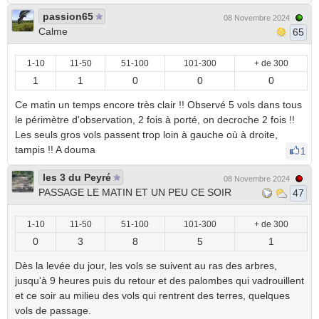
passion65
08 Novembre 2024
Calme
65
1-10
11-50
51-100
101-300
+ de 300
1
1
0
0
0
Ce matin un temps encore très clair !! Observé 5 vols dans tous
le périmètre d'observation, 2 fois à porté, on decroche 2 fois !!
Les seuls gros vols passent trop loin à gauche où à droite,
tampis !! A douma
1
les 3 du Peyré
08 Novembre 2024
PASSAGE LE MATIN ET UN PEU CE SOIR
47
1-10
11-50
51-100
101-300
+ de 300
0
3
8
5
1
Dès la levée du jour, les vols se suivent au ras des arbres,
jusqu'à 9 heures puis du retour et des palombes qui vadrouillent
et ce soir au milieu des vols qui rentrent des terres, quelques
vols de passage.