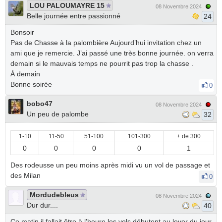
LOU PALOUMAYRE 15
08 Novembre 2024
Belle journée entre passionné
24
Bonsoir
Pas de Chasse à la palombière Aujourd’hui invitation chez un
ami que je remercie. J’ai passé une très bonne journée. on verra
demain si le mauvais temps ne pourrit pas trop la chasse .
À demain
Bonne soirée
0
bobo47
08 Novembre 2024
Un peu de palombe
32
1-10
11-50
51-100
101-300
+ de 300
0
0
0
0
1
Des rodeusse un peu moins après midi vu un vol de passage et
des Milan
0
Mordudebleus
08 Novembre 2024
Dur dur....
40
Ce matin il fallait être à l'heure les vols débutent au lever du jour