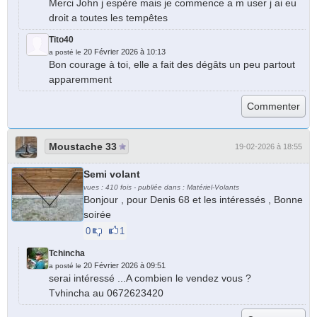
Merci John j espère mais je commence a m user j ai eu
droit a toutes les tempêtes
Tito40
20 Février 2026 à 10:13
a posté le
Bon courage à toi, elle a fait des dégâts un peu partout
apparemment
Moustache 33
19-02-2026 à 18:55
Semi volant
vues : 410 fois - publiée dans : Matériel-Volants
Bonjour , pour Denis 68 et les intéressés , Bonne
soirée
0
1
Tchincha
20 Février 2026 à 09:51
a posté le
serai intéressé ...A combien le vendez vous ?
Tvhincha au 0672623420