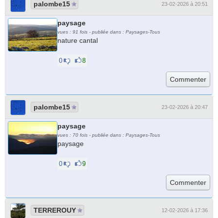
palombe15
23-02-2026 à 20:51
paysage
vues : 91 fois - publiée dans : Paysages-Tous
nature cantal
0
8
palombe15
23-02-2026 à 20:47
paysage
vues : 70 fois - publiée dans : Paysages-Tous
paysage
0
9
TERREROUY
12-02-2026 à 17:36