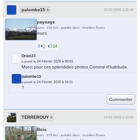
palombe15
23-02-2026 à 21:34
paysage
vues : 158 fois - publiée dans : Insolites-Toutes
mars
0
14
Orion33
24 Février 2026 à 08:03
a posté le
Merci pour ces splendides photos.Comme d'habitude.
palombe15
24 Février 2026 à 16:11
a posté le
?
TERREROUY
14-02-2026 à 12:55
Bois
vues : 575 fois - publiée dans : Insolites-Toutes