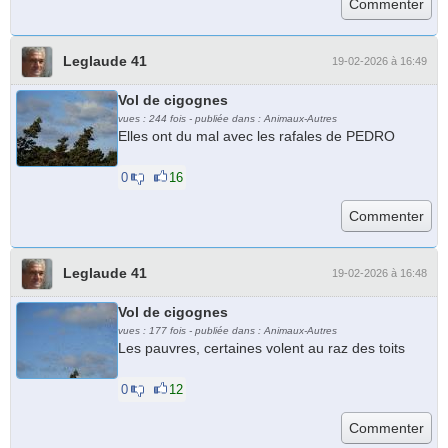
Leglaude 41
19-02-2026 à 16:49
Vol de cigognes
vues : 244 fois - publiée dans : Animaux-Autres
Elles ont du mal avec les rafales de PEDRO
0
16
Leglaude 41
19-02-2026 à 16:48
Vol de cigognes
vues : 177 fois - publiée dans : Animaux-Autres
Les pauvres, certaines volent au raz des toits
0
12