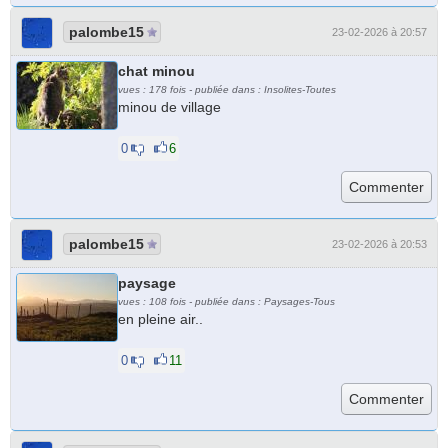
palombe15
23-02-2026 à 20:57
chat minou
vues : 178 fois - publiée dans : Insolites-Toutes
minou de village
0
6
palombe15
23-02-2026 à 20:53
paysage
vues : 108 fois - publiée dans : Paysages-Tous
en pleine air..
0
11