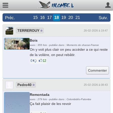
15
16
17
18
19
20
21
Préc.
Suiv.
TERREROUY
26-02-2026 à 19:47
Bois
vues : 355 fois - publiée dans : Moments de chasse-France
On y voit plus clair on peu accéder a ce qui reste
de la volière, on peut rebâtir.
0
12
Pedro40
25-02-2026 à 08:43
Remontada
vues : 279 fois - publiée dans : Colombidés-Palombe
Ça fait plaisir de les revoir