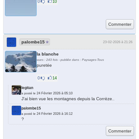
0
10
palombe15
23-02-2026 à 21:26
la blanche
vues : 243 fois - publiée dans : Paysages-Tous
puretée
0
14
legitan
24 Février 2026 à 05:10
a posté le
J'ai bien vue les montagnes depuis la Corrèze..
palombe15
24 Février 2026 à 16:12
a posté le
?