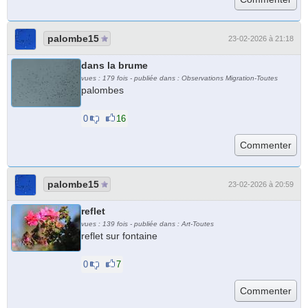
palombe15
23-02-2026 à 21:18
dans la brume
vues : 179 fois - publiée dans : Observations Migration-Toutes
palombes
0
16
palombe15
23-02-2026 à 20:59
reflet
vues : 139 fois - publiée dans : Art-Toutes
reflet sur fontaine
0
7