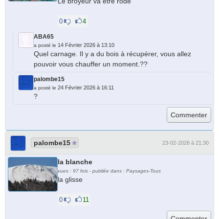
Le broyeur va être rodé
0
4
ABA65
14 Février 2026 à 13:10
a posté le
Quel carnage. Il y a du bois à récupérer, vous allez
pouvoir vous chauffer un moment.??
palombe15
24 Février 2026 à 16:11
a posté le
?
palombe15
23-02-2026 à 21:30
la blanche
vues : 97 fois - publiée dans : Paysages-Tous
la glisse
0
11