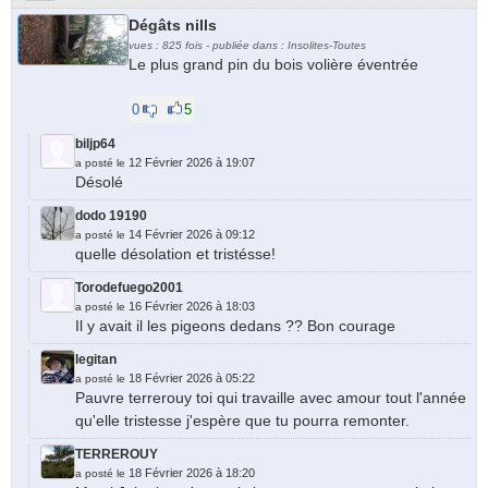
Dégâts nills
vues : 825 fois - publiée dans : Insolites-Toutes
Le plus grand pin du bois volière éventrée
0
5
biljp64
12 Février 2026 à 19:07
a posté le
Désolé
dodo 19190
14 Février 2026 à 09:12
a posté le
quelle désolation et tristésse!
Torodefuego2001
16 Février 2026 à 18:03
a posté le
Il y avait il les pigeons dedans ?? Bon courage
legitan
18 Février 2026 à 05:22
a posté le
Pauvre terrerouy toi qui travaille avec amour tout l'année
qu'elle tristesse j'espère que tu pourra remonter.
TERREROUY
18 Février 2026 à 18:20
a posté le