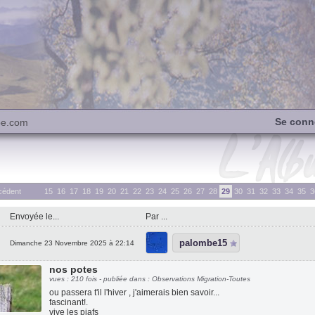
Se conn
be.com
cédent
15
16
17
18
19
20
21
22
23
24
25
26
27
28
29
30
31
32
33
34
35
3
Envoyée le...
Par ...
palombe15
Dimanche 23 Novembre 2025 à 22:14
nos potes
vues : 210 fois - publiée dans : Observations Migration-Toutes
ou passera t'il l'hiver , j'aimerais bien savoir...
fascinant!.
vive les piafs