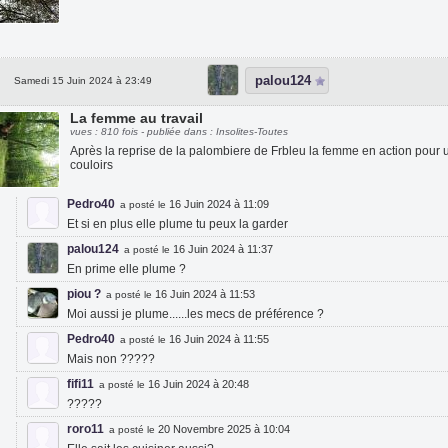
palou124
Samedi 15 Juin 2024 à 23:49
La femme au travail
vues : 810 fois - publiée dans : Insolites-Toutes
Après la reprise de la palombiere de Frbleu la femme en action pour
couloirs
Pedro40
16 Juin 2024 à 11:09
a posté le
Et si en plus elle plume tu peux la garder
palou124
16 Juin 2024 à 11:37
a posté le
En prime elle plume ?
piou ?
16 Juin 2024 à 11:53
a posté le
Moi aussi je plume......les mecs de préférence ?
Pedro40
16 Juin 2024 à 11:55
a posté le
Mais non ?????
fifi11
16 Juin 2024 à 20:48
a posté le
?????
roro11
20 Novembre 2025 à 10:04
a posté le