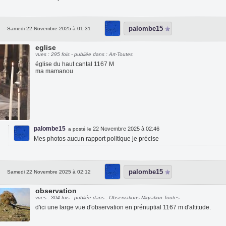
palombe15
Samedi 22 Novembre 2025 à 01:31
eglise
vues : 295 fois - publiée dans : Art-Toutes
église du haut cantal 1167 M
ma mamanou
palombe15
22 Novembre 2025 à 02:46
a posté le
Mes photos aucun rapport politique je précise
palombe15
Samedi 22 Novembre 2025 à 02:12
observation
vues : 304 fois - publiée dans : Observations Migration-Toutes
d'ici une large vue d'observation en prénuptial 1167 m d'altitude.