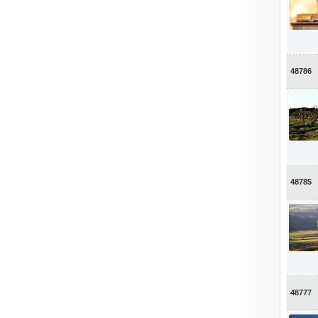
48786
48785
48777