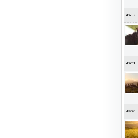
48792
48791
48790