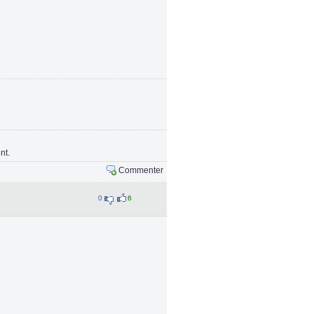
nt.
Commenter
0
6