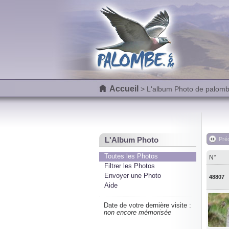
Accueil
> L'album Photo de palom
L'Album Photo
Pré
Toutes les Photos
N°
Filtrer les Photos
Envoyer une Photo
48807
Aide
Date de votre dernière visite :
non encore mémorisée