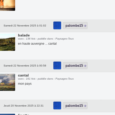
palombe15
Samedi 22 Novembre 2025 à 01:02
balade
vues : 136 fois - publiée dans : Paysages-Tous
en haute auvergne ... cantal
palombe15
Samedi 22 Novembre 2025 à 00:58
cantal
vues : 161 fois - publiée dans : Paysages-Tous
mon pays
palombe15
Jeudi 20 Novembre 2025 à 22:31