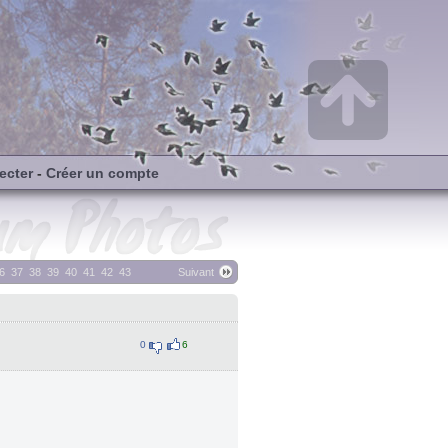
ecter
-
Créer un compte
6
37
38
39
40
41
42
43
Suivant
0
6