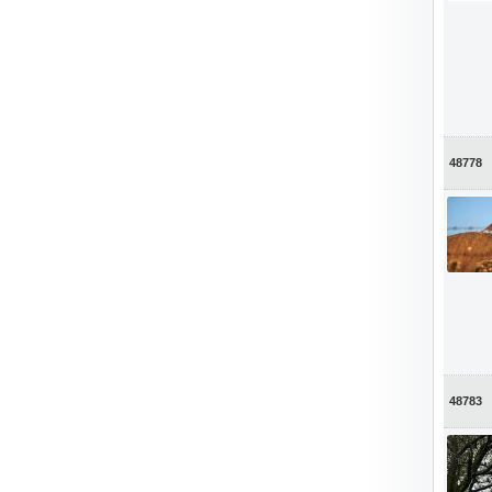
48778
48783