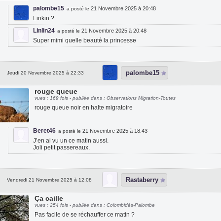
palombe15
21 Novembre 2025 à 20:48
a posté le
Linkin ?
Linlin24
21 Novembre 2025 à 20:48
a posté le
Super mimi quelle beauté la princesse
palombe15
Jeudi 20 Novembre 2025 à 22:33
rouge queue
vues : 169 fois - publiée dans : Observations Migration-Toutes
rouge queue noir en halte migratoire
Beret46
21 Novembre 2025 à 18:43
a posté le
J’en ai vu un ce matin aussi.
Joli petit passereaux.
Rastaberry
Vendredi 21 Novembre 2025 à 12:08
Ça caille
vues : 254 fois - publiée dans : Colombidés-Palombe
Pas facile de se réchauffer ce matin ?