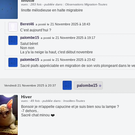
linotte
vues : 283 fois - publiée dans : Observations Migration-Toutes
linotte mélodieuse en halte migratoire
Beret46
21 Novembre 2025 à 18:43
a posté le
C’est aujourd’hui ?
palombe15
21 Novembre 2025 à 19:17
a posté le
Salut béret
Non non
La y'a la neige la haut, c'est dèbut novembre
palombe15
21 Novembre 2025 à 23:42
a posté le
Sacré piafs appréciable en migration de son vols plongeant dans le ve
palombe15
Vendredi 21 Novembre 2025 à 20:37
Hiver
vues : 49 fois - publiée dans : Insolites-Toutes
Bonsoir je m'appelle capucine et je suis bien sou la lampe ?
-7 dehors..
❤️
Sacré chat minou