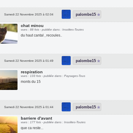
palombe15
Samedi 22 Novembre 2025 à 02:04
chat minou
vues : 88 fois - publiée dans : Insolites-Toutes
du haut cantal , recoules..
palombe15
Samedi 22 Novembre 2025 à 01:49
respiration
vues : 133 fois - publiée dans : Paysages-Tous
monts du 15
palombe15
Samedi 22 Novembre 2025 à 01:44
barriere d'avant
vues : 177 fois - publiée dans : Insolites-Toutes
que ca reste...