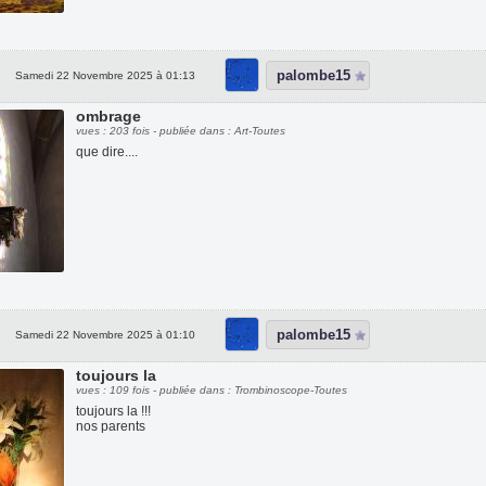
palombe15
Samedi 22 Novembre 2025 à 01:13
ombrage
vues : 203 fois - publiée dans : Art-Toutes
que dire....
palombe15
Samedi 22 Novembre 2025 à 01:10
toujours la
vues : 109 fois - publiée dans : Trombinoscope-Toutes
toujours la !!!
nos parents