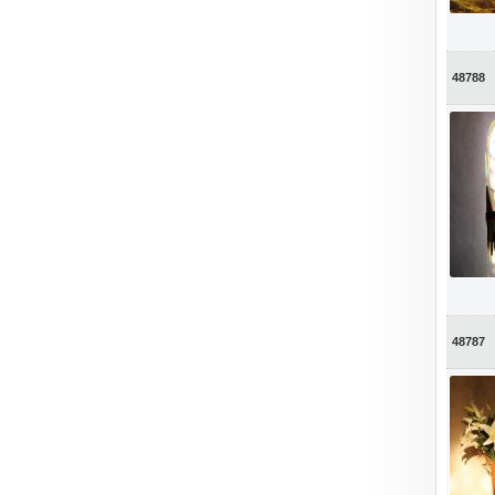
48788
48787