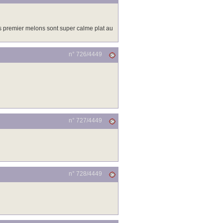
es premier melons sont super calme plat au
n° 726/
4449
n° 727/
4449
n° 728/
4449