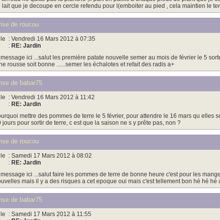
 lait que je decoupe en cercle refendu pour l(emboiter au pied , cela maintien le terre
se de roucou
le
: Vendredi 16 Mars 2012 à 07:35
:
RE: Jardin
 message ici ...salut les première patate nouvelle semer au mois de février le 5 sorte
ne rousse soit bonne ......semer les échalotes et refait des radis a+
se de babar75
le
: Vendredi 16 Mars 2012 à 11:42
:
RE: Jardin
urquoi mettre des pommes de terre le 5 février, pour attendre le 16 mars qu elles s
 jours pour sortir de terre, c est que la saison ne s y prête pas, non ?
se de roucou
le
: Samedi 17 Mars 2012 à 08:02
:
RE: Jardin
 message ici ...salut faire les pommes de terre de bonne heure c'est pour les mang
uvelles mais il y a des risques a cet epoque oui mais c'est tellement bon hé hé hé 
se de babar75
le
: Samedi 17 Mars 2012 à 11:55