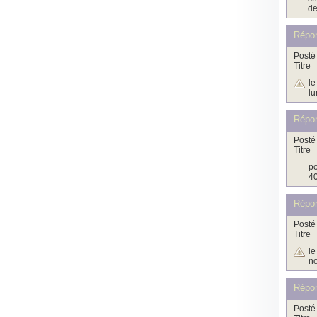
de
Répon
Posté 
Titre
le
lu
Répon
Posté 
Titre
po
40
Répon
Posté 
Titre
le
no
Répon
Posté 