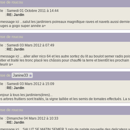
se de roucou
le
: Samedi 01 Octobre 2011 à 14:44
:
RE: Jardin
 message ici ...salut les jardiniers poireaux magnifique raves et navets aussi dern
uges a gogo super année a+
se de roucou
le
: Samedi 03 Mars 2012 à 07:49
:
RE: Jardin
 message ici ... aller aller nico 64 et les autre sortez du lit au boulot semer radis pois 
uitier et traité les tronc placé les châssis pour chauffé la terre et bientôt les proc
fleurir a+
nse de
Janine33
le
: Samedi 03 Mars 2012 à 15:09
:
RE: Jardin
njour à tous les jardiniers(ères)...
s arbres fruitiers sont traités, la vigne taillée et les semis de tomates effectués. La
se de roucou
le
: Dimanche 04 Mars 2012 à 10:33
:
RE: Jardin
 message ici ...SALUT SE MATIN SEMER 3 rais de patate nouvelle des delicatess ya b