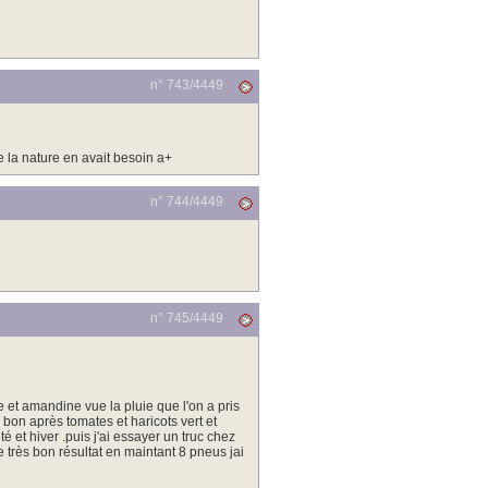
n° 743/
4449
e la nature en avait besoin a+
n° 744/
4449
n° 745/
4449
je et amandine vue la pluie que l'on a pris
 bon après tomates et haricots vert et
 et hiver .puis j'ai essayer un truc chez
e très bon résultat en maintant 8 pneus jai