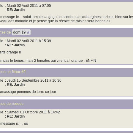
le
: Mardi 02 Août 2011 à 07:05
:
RE: Jardin
 message ici ...salut tomates a gogo comconbres et aubergines haricots bien sur l
veau des maladie et je pense que la récolte de raisins sera bonne a+
nse de
domi19
le
: Mardi 02 Août 2011 à 15:39
:
RE: Jardin
erte orange !!
n pas le temps, mais 2 tomates qui virent à l orange , ENFIN
nse de
Nico 64
le
: Jeudi 15 Septembre 2011 à 10:30
:
RE: Jardin
massage pommes de terre ce jour.
se de roucou
le
: Samedi 01 Octobre 2011 à 14:42
:
RE: Jardin
 message ici ... qs