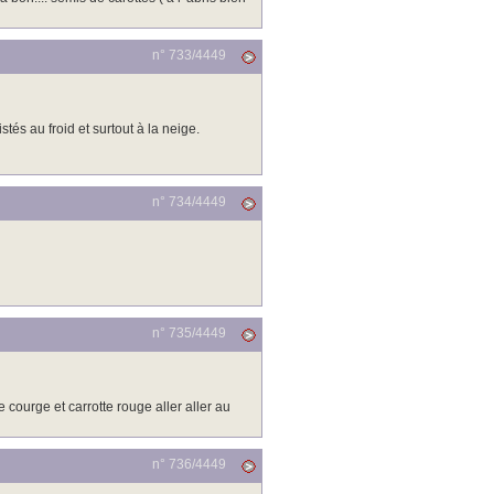
n° 733/
4449
tés au froid et surtout à la neige.
n° 734/
4449
n° 735/
4449
 courge et carrotte rouge aller aller au
n° 736/
4449