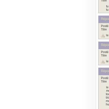
Titre
tu
tu
Répon
Posté 
Titre
le
Répon
Posté 
Titre
le
Répon
Posté 
Titre
le
mo
to
bl
mo
hu