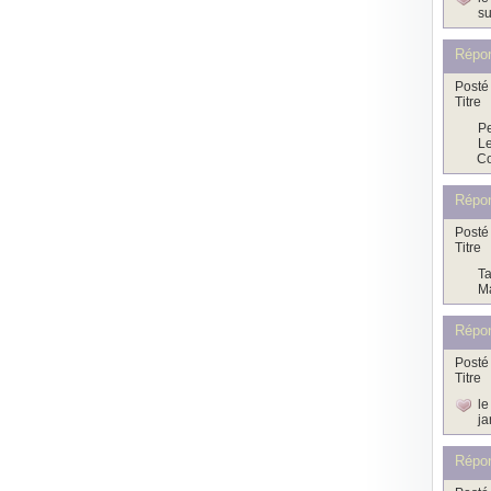
su
Répo
Posté 
Titre
Pe
Le
Co
Répon
Posté 
Titre
Ta
Ma
Répon
Posté 
Titre
le
ja
Répon