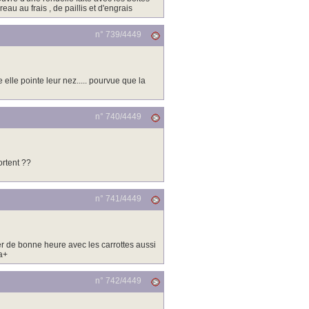
au au frais , de paillis et d'engrais
n° 739/
4449
 elle pointe leur nez..... pourvue que la
n° 740/
4449
ortent ??
n° 741/
4449
er de bonne heure avec les carrottes aussi
a+
n° 742/
4449