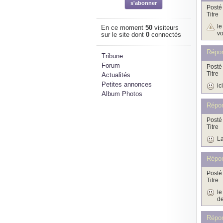
Posté 
Titre
le
En ce moment
50
visiteurs
vo
sur le site dont
0
connectés
Répo
Tribune
Forum
Posté 
Titre
Actualités
Petites annonces
ic
Album Photos
Répo
Posté 
Titre
La
Répon
Posté 
Titre
le
de
Répon