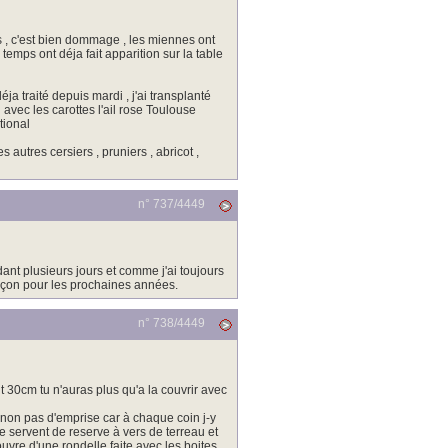
is , c'est bien dommage , les miennes ont
emps ont déja fait apparition sur la table
éja traité depuis mardi , j'ai transplanté
avec les carottes l'ail rose Toulouse
tional
s autres cersiers , pruniers , abricot ,
n° 737/
4449
dant plusieurs jours et comme j'ai toujours
 leçon pour les prochaines années.
n° 738/
4449
nt 30cm tu n'auras plus qu'a la couvrir avec
 non pas d'emprise car à chaque coin j-y
me servent de reserve à vers de terreau et
ouvre d'une rondelle faite avec les boites