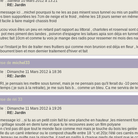
le
: Samedi 10 Mars 2012 à 13:21
:
RE: Jardin
 message ici ...michel pourquoi tu ne les as pas misent sous tunnel ou mis un paill
és bien supportées les 7cm de neige et le froid , même les 18 jours semer en même t
et facile à faire malgré chassis froid
ucou vous êtes un peu en retard part rapport au littoral , charlotes et rosenval sont d
 pot mes piment des landes , poivron d'espagne les laitues apia son déja en tunnel 
utrec fait 10cm et comme tu vois je mange des radis pour ressemer mi mois des na
ur l'instant je fini de traiter mes fruitiers qui comme mon brunion est déja en fleur , le
bourrent bien et mon dernier traitement d'hiver et fait
nse de
michel33
le
: Dimanche 11 Mars 2012 à 18:36
:
RE: Jardin
RI, je pensais les mettre sous tunnel, mais je ne pensais pas qu'il ferait du -10 pen
 temps ( je suis à la retraite), je me suis fais b... comme un bleu. Ca me servira de
se de riri 33
le
: Dimanche 11 Mars 2012 à 19:26
:
RE: Jardin
 message ici ...si tu as un petit coin fait toi une planche en hauteur ,les miennent fo
 grillage soudé en demi lune et que tu le recouvres avec un film polyane
n c'est pas dit que tout le monde face comme moi mais je touche du bois les gelée
lle du un carré interieur ou le compost chauffe entre 18 °c et 20)c l'été ces carrés 
 terreau ne quitte pas la planche ,il part en paillis à chaque pieds de plant que je c