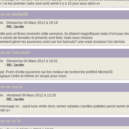
r ) et les premier radis sont sorti semé il y a 15 jour sous abris a+
nse de
michel33
le
: Dimanche 04 Mars 2012 à 19:16
:
RE: Jardin
tits pois et fèves resemés cette semaine, ils étaient magnifiques mais n'ont pas résis
s semis de tomates et piments sont faits, mais sous chassis.
mment gérer les pucerons noirs sur les haricots? une vraie invasion l'an dernier.
se de Calicoba24
le
: Dimanche 04 Mars 2012 à 19:31
:
RE: Jardin
pe: Purin d'ortie pucerons sur ton moteur de recherche préféré Michel33
gique l'ortie et même en soupe pour nous
se de roucou
le
: Vendredi 09 Mars 2012 à 12:20
:
RE: Jardin
 message ici ...salut lune vielle donc semer salades carottes pattates persil semis de
rdin a+
se de riri 33