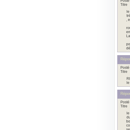
Posté 
Titre
le
tr
, 
ro
en
La
po
dé
Répo
Posté 
Titre
RI
le
Répon
Posté 
Titre
le
du
bo
co
se