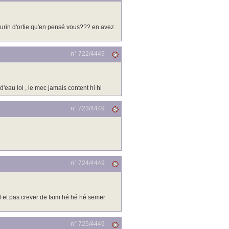
le purin d'ortie qu'en pensé vous??? en avez
n° 722/
4449
 d'eau lol , le mec jamais content hi hi
n° 723/
4449
n° 724/
4449
d et pas crever de faim hé hé hé semer
n° 725/
4449