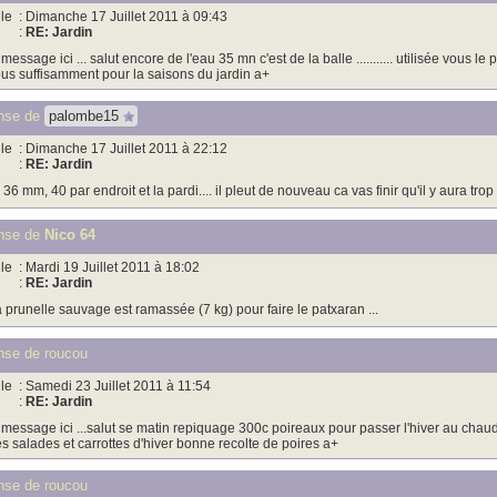
le
: Dimanche 17 Juillet 2011 à 09:43
:
RE: Jardin
 message ici ... salut encore de l'eau 35 mn c'est de la balle ........... utilisée vous 
us suffisamment pour la saisons du jardin a+
nse de
palombe15
le
: Dimanche 17 Juillet 2011 à 22:12
:
RE: Jardin
i 36 mm, 40 par endroit et la pardi.... il pleut de nouveau ca vas finir qu'il y aura trop
nse de
Nico 64
le
: Mardi 19 Juillet 2011 à 18:02
:
RE: Jardin
 prunelle sauvage est ramassée (7 kg) pour faire le patxaran ...
se de roucou
le
: Samedi 23 Juillet 2011 à 11:54
:
RE: Jardin
 message ici ...salut se matin repiquage 300c poireaux pour passer l'hiver au chau
s salades et carrottes d'hiver bonne recolte de poires a+
se de roucou