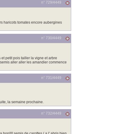
n° 729/
4449
iers haricots tomates encore aubergines
n° 730/
4449
et petit pois tailler la vigne et arbre
hain semis aller aller les amandier commence
n° 731/
4449
 suite, la semaine prochaine.
n° 732/
4449
on!!!! semis de carottes ( a l' abris bien