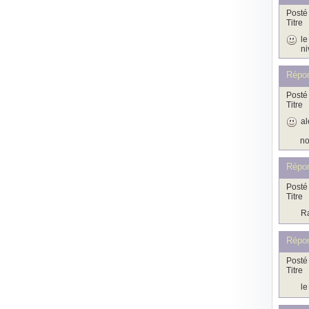
Posté 
Titre
le
ni
Répo
Posté 
Titre
al
no
Répo
Posté 
Titre
Ra
Répon
Posté 
Titre
le