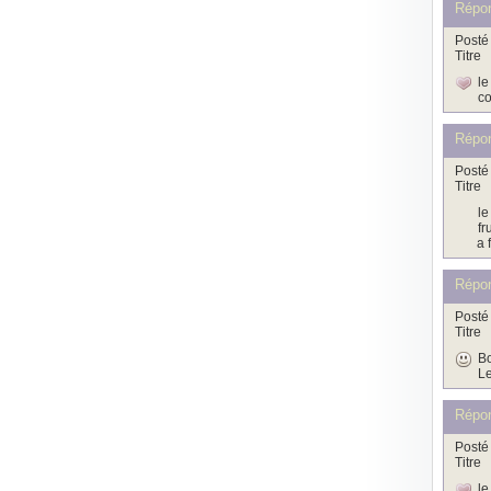
Répon
Posté 
Titre
le
co
Répon
Posté 
Titre
le
fr
a 
Répo
Posté 
Titre
Bo
Le
Répon
Posté 
Titre
le