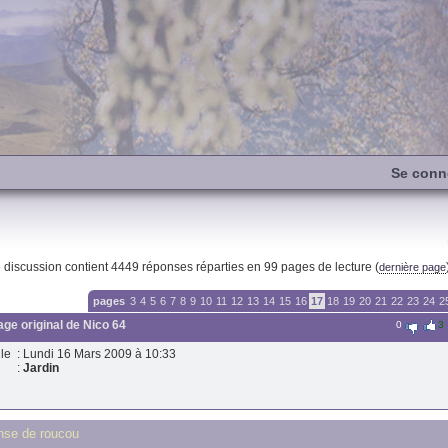
Se conn
e discussion contient
4449
réponses réparties en 99 pages de lecture (
dernière page
pages
3
4
5
6
7
8
9
10
11
12
13
14
15
16
17
18
19
20
21
22
23
24
2
ge original de
Nico 64
0
3
le
: Lundi 16 Mars 2009 à 10:33
:
Jardin
se de roucou