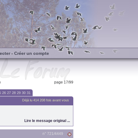
ecter
-
Créer un compte
)
page 17/99
5
26
27
28
29
30
31
Déjà lu 414 208 fois avant vous
Lire le message original ...
n° 721/
4449