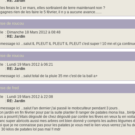
:
RE: Jardin
 les ferais le 1 er mars, elles sortiraient de terre maintenant non ?
 gagnes rien de les faire le 5 février, il n y a aucune avance.......
se de roucou
le
: Dimanche 18 Mars 2012 à 08:48
:
RE: Jardin
 message ici ...salut IL PLEUT IL PLEUT IL PLEUT c'est super ! 10 mn et ça continu
se de roucou
le
: Lundi 19 Mars 2012 à 06:21
:
RE: Jardin
 message ici ...salut total de la pluie 35 mn c'est de la ball a+
se de fred
le
: Lundi 19 Mars 2012 à 22:08
:
RE: Jardin
 message ici ...salut l'an dernier j'ai passé le motoculteur pendant 3 jours .
n jardin en fin février pour par la suite planter 8 ranger de patates mona lisa , bint
us a pourrit j'étais dégouté de chez dégouté par contre les fèves en veux tu en voila
anc super abricots aussi mes arbres ont bien donné y compris les autres légumes été
i que je ne connaisse pas pour les patates je vous met le lien vous verrez j'ai hu d
 30 kilos de patates lol pas mal !! mdr