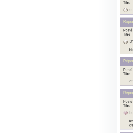
Titre
et
Répo
Posté 
Titre
D'
No
Répo
Posté 
Titre
et
Répo
Posté 
Titre
bo
le
c'