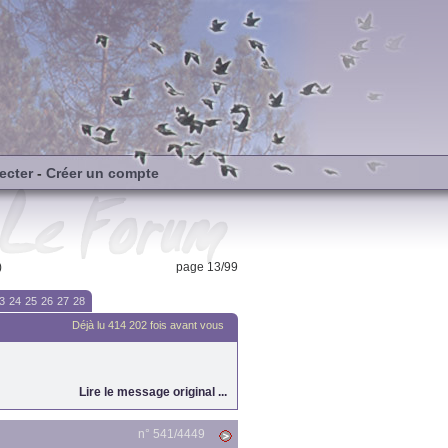
ecter
-
Créer un compte
)
page 13/99
3
24
25
26
27
28
Déjà lu 414 202 fois avant vous
Lire le message original ...
n° 541/
4449