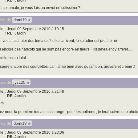
:
RE: Jardin
eme tomate, je vous fais un envoi en colissimo ?
nse de
domi19
le
: Jeudi 09 Septembre 2010 à 19:15
:
RE: Jardin
i veut m acheter des tomates ? elles arrivent, le saladier est pret hé hé
ai encore des haricots qui ne sont pas encore en fleurs = ils devraient y arriver....
potirons au total
espère encore des courgettes, car j aime bien avec du jambon, gruyère et crème :)
nse de
jyzz25
le
: Jeudi 09 Septembre 2010 à 21:48
:
RE: Jardin
omi
ez nous la première tomate est orange , pour les potirons , je ferai suivre une phot
nse de
domi19
le
: Jeudi 09 Septembre 2010 à 23:06
:
RE: Jardin