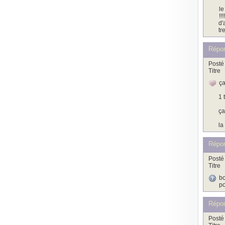
le
!!
d'
tr
Répo
Posté 
Titre
ça 
1 
ça
la
Répon
Posté 
Titre
bo
po
Répo
Posté 