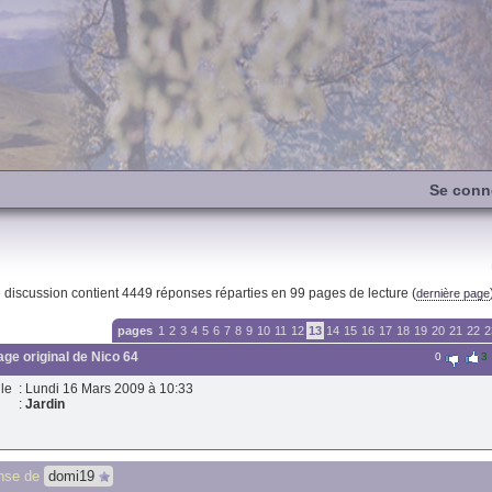
Se conn
e discussion contient
4449
réponses réparties en 99 pages de lecture (
dernière page
pages
1
2
3
4
5
6
7
8
9
10
11
12
13
14
15
16
17
18
19
20
21
22
2
ge original de
Nico 64
0
3
le
: Lundi 16 Mars 2009 à 10:33
:
Jardin
nse de
domi19