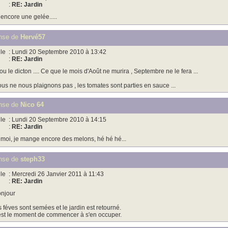
:
RE: Jardin
 encore une gelée.....
nse de
Hervé57
le
: Lundi 20 Septembre 2010 à 13:42
:
RE: Jardin
ou le dicton .... Ce que le mois d'Août ne murira , Septembre ne le fera ...
us ne nous plaignons pas , les tomates sont parties en sauce ...
nse de
Nico 64
le
: Lundi 20 Septembre 2010 à 14:15
:
RE: Jardin
 moi, je mange encore des melons, hé hé hé...
nse de
steph33
le
: Mercredi 26 Janvier 2011 à 11:43
:
RE: Jardin
njour
s féves sont semées et le jardin est retourné.
est le moment de commencer à s'en occuper.