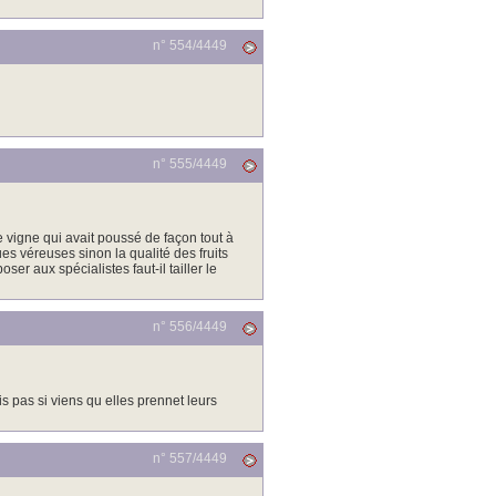
n° 554/
4449
n° 555/
4449
de vigne qui avait poussé de façon tout à
ues véreuses sinon la qualité des fruits
r aux spécialistes faut-il tailler le
n° 556/
4449
is pas si viens qu elles prennet leurs
n° 557/
4449