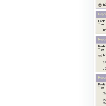
hé
Répo
Posté 
Titre
un
Répo
Posté 
Titre
la
el
dé
Répo
Posté 
Titre
Sa
Id
Du