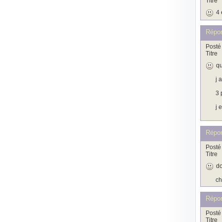
Titre
4 
Répo
Posté 
Titre
qu
j 
3 
j 
Répo
Posté 
Titre
d
ch
Répo
Posté 
Titre