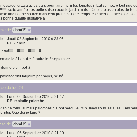
 message ici ...salut les gars pour faire mûrir les tomates il faut se mettre tout nue q
!!!!!!!!!!!cette année très belle saison pour le jardin mais il faut de plus en plus de l'e
avoir une bonne source mais cela prend plus de temps les navets et raves sont sortie
es bonne qualité gustative a+
nse de
domi19
le
: Jeudi 02 Septembre 2010 à 23:06
:
RE: Jardin
y est!!!!!!!!!!!!!!!!!!!!!!!!!!!!!!!!!!!
tomate le 31 aout et 1 autre le 2 septembre
 donne plein pot :)
 patience finit toujours par payer, hé hé
se de luc 24
le
: Lundi 06 Septembre 2010 à 21:17
:
RE: maladie palombe
nsoir a tous j'ai mais palombes qui ont perdu leurs plumes sous les ailes . Des pe
urritur. Que doi je faire ?
nse de
domi19
le
: Lundi 06 Septembre 2010 à 21:19