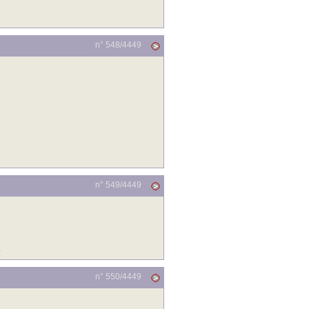
n° 548/
4449
n° 549/
4449
o
n° 550/
4449