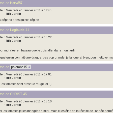
nse de
Hervé57
le
: Mercredi 26 Janvier 2011 à 11:46
:
RE: Jardin
 dépend dans qu'elle région ........
nse de
Leglaude 41
le
: Mercredi 26 Janvier 2011 à 16:22
:
RE: Jardin
ur moi c'est en bateau que je dois aller dans mon jardin.
 quelqu'un connait une drague, pas trop grande, je la louerai bien, pour nettoyer mon ja
nse de
palombe15
le
: Mercredi 26 Janvier 2011 à 17:01
:
RE: Jardin
i les tomates sont presque rouge lol :-).
nse de CHRIST 45
le
: Mercredi 26 Janvier 2011 à 18:10
:
RE: Jardin
i les tomates je les mangées a midi. Mais elles était de la récolte de l'année derniè