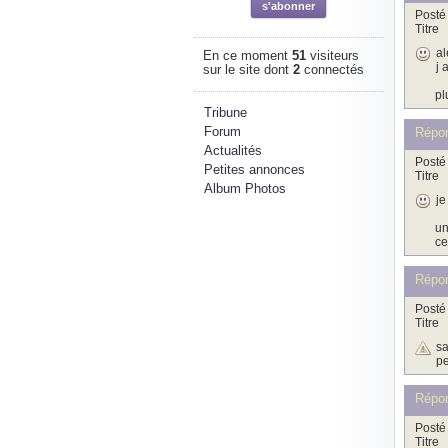
Posté 
Titre
al
En ce moment
51
visiteurs
j 
sur le site dont
2
connectés
pl
Tribune
Forum
Répo
Actualités
Posté 
Petites annonces
Titre
Album Photos
je
un
ce
Répo
Posté 
Titre
sa
pe
Répon
Posté 
Titre