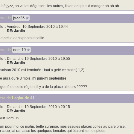
 hé jyzz, on va les déguster : les autres, ils en ont plus à manger oh oh oh
nse de
jyzz25
le
: Vendredi 10 Septembre 2010 à 19:44
:
RE: Jardin
e petite dans photo insolite
nse de
domi19
le
: Dimanche 19 Septembre 2010 à 19:55
:
RE: Jardin
 saison 2010 est terminée : tout a gelé ce matin(-1,2)
le aura duré 3 mois, mi juin-mi septembre
gouté de cette région, il y a de la place ailleurs ?????
nse de
Leglaude 41
le
: Dimanche 19 Septembre 2010 à 20:15
:
RE: Jardin
lut Domi 19
em pour moi ce matin, belle surprise, mes essuies glaces collés au pare brise.
 coup j'ai ramassé les quelques tomates qui étaient sur les pieds.