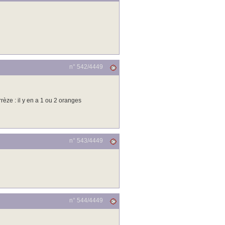
n° 542/
4449
rèze : il y en a 1 ou 2 oranges
n° 543/
4449
n° 544/
4449