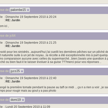
nse de
palombe15
le
: Dimanche 19 Septembre 2010 à 20:24
:
RE: Jardin
em ici ,
se de jc64
le
: Dimanche 19 Septembre 2010 à 21:25
:
RE: Jardin
solé pour les sinistrés...aujourd'hui j'ai cueilli les dernières pêches sur un pêché 
it naturelle suite à un jet de noyau...la récolte a été exceptionnelle mis à part quelq
ns comparaison aucune avec celles du supermarché...bien j'avais une question à pose
ché ou bien faut-il le laisser évoluer à sa guise ???merci pour vos réponses ..
nse de
jyzz25
le
: Dimanche 19 Septembre 2010 à 22:40
:
RE: Jardin
ngé la première tomate pendant la pause au taff ce midi ....ça n a rien a voir , je sa
mps pour rougir mais au gout y a pas photo
nse de
domi19
le
: Lundi 20 Septembre 2010 à 11:09