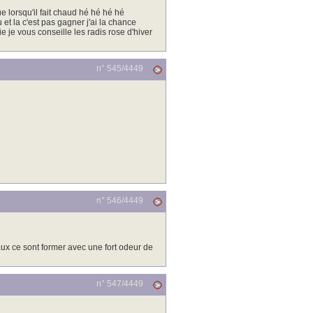
ue lorsqu'il fait chaud hé hé hé hé
au et la c'est pas gagner j'ai la chance
 je vous conseille les radis rose d'hiver
n° 545/
4449
n° 546/
4449
aux ce sont former avec une fort odeur de
n° 547/
4449