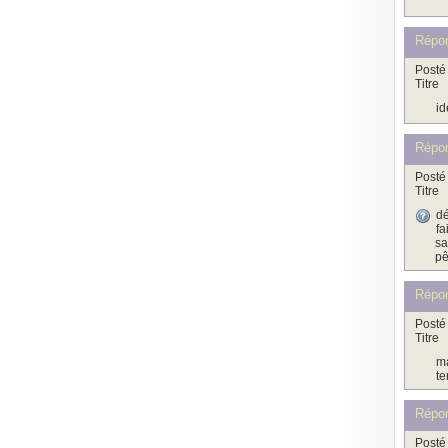
Répo
Posté 
Titre
id
Répon
Posté 
Titre
dé
fa
sa
pê
Répo
Posté 
Titre
ma
te
Répo
Posté 