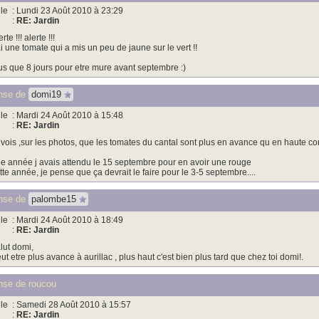
le
: Lundi 23 Août 2010 à 23:29
:
RE: Jardin
erte !!! alerte !!!
ai une tomate qui a mis un peu de jaune sur le vert !!
us que 8 jours pour etre mure avant septembre :)
nse de
domi19
le
: Mardi 24 Août 2010 à 15:48
:
RE: Jardin
 vois ,sur les photos, que les tomates du cantal sont plus en avance qu en haute cor
e année j avais attendu le 15 septembre pour en avoir une rouge
tte année, je pense que ça devrait le faire pour le 3-5 septembre....
nse de
palombe15
le
: Mardi 24 Août 2010 à 18:49
:
RE: Jardin
lut domi,
ut etre plus avance à aurillac , plus haut c'est bien plus tard que chez toi domi!.
se de roucou
le
: Samedi 28 Août 2010 à 15:57
:
RE: Jardin