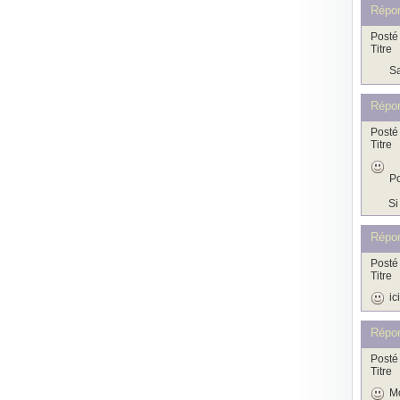
Répo
Posté 
Titre
Sa
Répo
Posté 
Titre
Po
Si
Répo
Posté 
Titre
ic
Répo
Posté 
Titre
Mo