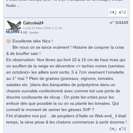
foutu....
0
2
n° 3/
4449
Calicoba24
Lundi 16 Mars 2009 à 11:48
RE: Jardin
Excellente idée Nico !
Bin nous on se lance vraiment ! Histoire de conjurer la crise
& de bouffer sain !
En observation: Nos fèves qui font 10 à 15 cm de haut mais qui
on souffert de la neige en décembre => taches noires (semées
en octobre)= les aillets sont sortis, 5 à 7cm vivement l’omelette
au 1° mai ? Plein de graines (poireaux, oignons, tomates,
salades etc. )dans des barquettes de polystyrène dans un
chassis ouvrable confectionné avec comme toit une porte de
douche coulissante de récup ; On piste les orties pour les
enfouir dés que possible la ou on va planté les tomates. Qui
connaît le moment de semer les gésses SVP ?
Fini d’abattre nos put… de peupliers d’Italie ce Wek-end_ il était
temps, la sève pisse & les chatons commencer à sortir énorme !
0
0