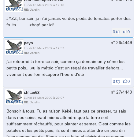
Lundi 16 Mars 2009 à 19:16
RE: Jardin
JYZZ, bonsoir, je n'ai jamais vu des pieds de tomates porter des
fruits...........>hop! par ici!
0
0
n° 26/
4449
peyo
Lundi 16 Mars 2009 à 19:57
RE: Jardin
j'ai retourné la terre ce soir, comme ça demain on y sème les
petits pois....vu la météo c'est un régal de travailler dehors...
vivement que l'on récupère l'heure d'été
0
0
n° 27/
4449
ch'tan62
Lundi 16 Mars 2009 à 20:07
RE: Jardin
Bonsoir à tous. Tu as raison Kéké, faut pas ce presser, tu sais
dans nos coins, vaut mieux attendre que la terre soit
suffisamment réchauffé, pour planter et semer. C'est comme les
patates et les petits pois, ils sont mieux a attendre un peu din
l'sac comme on dis. Sinon, sa va faire el plaisir des caronnes