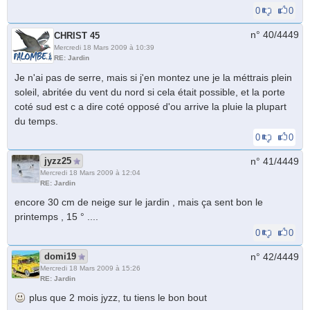
0
0
n° 40/
4449
CHRIST 45
Mercredi 18 Mars 2009 à 10:39
RE: Jardin
Je n'ai pas de serre, mais si j'en montez une je la méttrais plein
soleil, abritée du vent du nord si cela était possible, et la porte
coté sud est c a dire coté opposé d'ou arrive la pluie la plupart
du temps.
0
0
jyzz25
n° 41/
4449
Mercredi 18 Mars 2009 à 12:04
RE: Jardin
encore 30 cm de neige sur le jardin , mais ça sent bon le
printemps , 15 ° ....
0
0
domi19
n° 42/
4449
Mercredi 18 Mars 2009 à 15:26
RE: Jardin
plus que 2 mois jyzz, tu tiens le bon bout