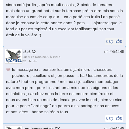
sinon coté jardin , après moult essais , 3 pieds de tomates ...
mais dans un grand pot et sur la terrasse prèt a etre mis sous la
marquise en cas de coup dur ...ça a porté ces fruits l an passé
donc je renouvelle cette année dans 2 pots .....j ajouterai que le
fond du pot est tapissé d un excellent fertilisant qui sort tout
droit de la volière :)
0
0
n° 24/
4449
kéké 62
Lundi 16 Mars 2009 à 19:15
RE: Jardin
le message ici ...bonsoir les amis jardiniers , chasseurs ,
pecheurs , ceuilleurs et j en passe ... ha ! les amoureux de la
nature ! tout un programme ! moi aussi je cultive mon potager
avec mon pere , pour l instant on a mis que les oignons et les
echalottes , car chez nous la terre est encore bien froide et
nous avons bien un mois de decalage avec le sud , bien vu nico
pour le poste "jardinage" on pourra ainsi partager nos astuces
et nos idées , bonne soirée a tous
0
0
n° 25/
4449
Lou lanusquet de CX