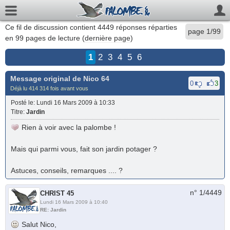
Ce fil de discussion contient
4449
réponses réparties
page 1/99
en 99 pages de lecture (
dernière page
)
1
2
3
4
5
6
Message original de
Nico 64
0
3
Déjà lu 414 314 fois avant vous
Posté le
: Lundi 16 Mars 2009 à 10:33
Titre
:
Jardin
Rien à voir avec la palombe !
Mais qui parmi vous, fait son jardin potager ?
Astuces, conseils, remarques .... ?
n° 1/
4449
CHRIST 45
Lundi 16 Mars 2009 à 10:40
RE: Jardin
Salut Nico,