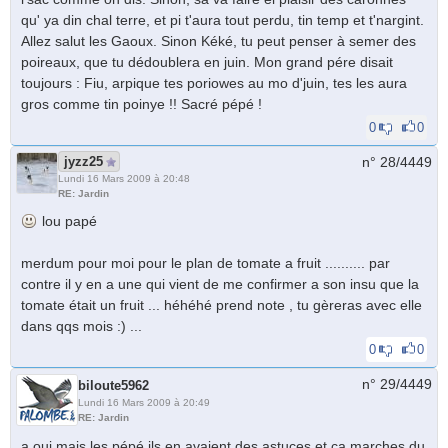
qu' ya din chal terre, et pi t'aura tout perdu, tin temp et t'nargint.
Allez salut les Gaoux. Sinon Kéké, tu peut penser à semer des
poireaux, que tu dédoublera en juin. Mon grand pére disait
toujours : Fiu, arpique tes poriowes au mo d'juin, tes les aura
gros comme tin poinye !! Sacré pépé !
0
0
jyzz25
n° 28/
4449
Lundi 16 Mars 2009 à 20:48
RE: Jardin
lou papé
merdum pour moi pour le plan de tomate a fruit .......... par
contre il y en a une qui vient de me confirmer a son insu que la
tomate était un fruit ... héhéhé prend note , tu gèreras avec elle
dans qqs mois :) ...
0
0
n° 29/
4449
biloute5962
Lundi 16 Mars 2009 à 20:49
RE: Jardin
a oui mais les pépé ils en avaient des astuces et ça marches du