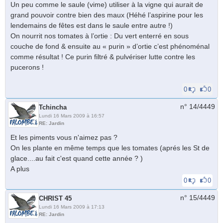
Un peu comme le saule (vime) utiliser à la vigne qui aurait de
grand pouvoir contre bien des maux (Héhé l’aspirine pour les
lendemains de fêtes est dans le saule entre autre !)
On nourrit nos tomates à l’ortie : Du vert enterré en sous
couche de fond & ensuite au « purin » d’ortie c’est phénoménal
comme résultat ! Ce purin filtré & pulvériser lutte contre les
pucerons !
0
0
n° 14/
4449
Tchincha
Lundi 16 Mars 2009 à 16:57
RE: Jardin
Et les piments vous n'aimez pas ?
On les plante en même temps que les tomates (aprés les St de
glace....au fait c'est quand cette année ? )
A plus
0
0
n° 15/
4449
CHRIST 45
Lundi 16 Mars 2009 à 17:13
RE: Jardin