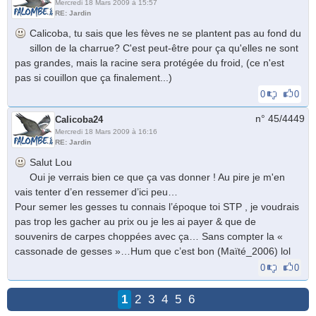
Mercredi 18 Mars 2009 à 15:57
RE: Jardin
Calicoba, tu sais que les fèves ne se plantent pas au fond du
sillon de la charrue? C'est peut-être pour ça qu'elles ne sont
pas grandes, mais la racine sera protégée du froid, (ce n'est
pas si couillon que ça finalement...)
0
0
n° 45/
4449
Calicoba24
Mercredi 18 Mars 2009 à 16:16
RE: Jardin
Salut Lou
Oui je verrais bien ce que ça vas donner ! Au pire je m'en
vais tenter d’en ressemer d’ici peu…
Pour semer les gesses tu connais l’époque toi STP , je voudrais
pas trop les gacher au prix ou je les ai payer & que de
souvenirs de carpes choppées avec ça… Sans compter la «
cassonade de gesses »…Hum que c’est bon (Maïté_2006) lol
0
0
1
2
3
4
5
6