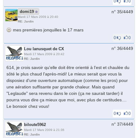
0
0
domi19
n° 35/
4449
Mardi 17 Mars 2009 à 20:40
RE: Jardin
mes premières jonquilles le 17 mars
0
0
n° 36/
4449
Lou lanusquet de CX
Mardi 17 Mars 2009 à 20:42
RE: Jardin
614, je crois savoir qu'elle doit être orienté à l'est et chaulée du
sôté le plus chaud l'après-midi! Le mieux serait que vous la
disposiez d'une ouverture automatique (comme les pros) pour
une aération suffisante par grande chaleur. Mais quand
"Leglaude" sera revenu dans le coin (ça ne saurait tarder) il
pourra vous dire ça mieux que moi, avec plus de certitudes....
Le bonsoir chez vous!
0
0
n° 37/
4449
biloute5962
Mardi 17 Mars 2009 à 21:36
RE: Jardin