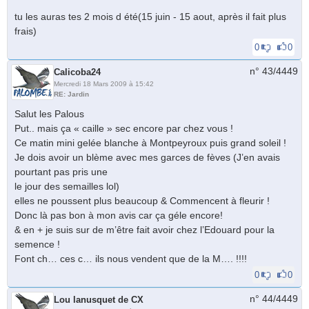
tu les auras tes 2 mois d été(15 juin - 15 aout, après il fait plus
frais)
0
0
n° 43/
4449
Calicoba24
Mercredi 18 Mars 2009 à 15:42
RE: Jardin
Salut les Palous
Put.. mais ça « caille » sec encore par chez vous !
Ce matin mini gelée blanche à Montpeyroux puis grand soleil !
Je dois avoir un blème avec mes garces de fèves (J’en avais
pourtant pas pris une
le jour des semailles lol)
elles ne poussent plus beaucoup & Commencent à fleurir !
Donc là pas bon à mon avis car ça géle encore!
& en + je suis sur de m’être fait avoir chez l’Edouard pour la
semence !
Font ch… ces c… ils nous vendent que de la M…. !!!!
0
0
n° 44/
4449
Lou lanusquet de CX