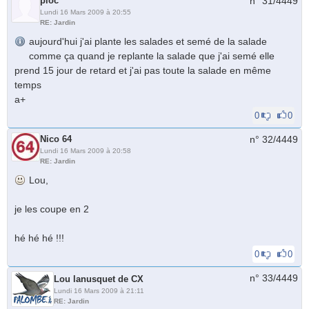
pioc
n° 31/
4449
Lundi 16 Mars 2009 à 20:55
RE: Jardin
aujourd'hui j'ai plante les salades et semé de la salade
comme ça quand je replante la salade que j'ai semé elle
prend 15 jour de retard et j'ai pas toute la salade en même
temps
a+
0
0
Nico 64
n° 32/
4449
Lundi 16 Mars 2009 à 20:58
RE: Jardin
Lou,
je les coupe en 2
hé hé hé !!!
0
0
n° 33/
4449
Lou lanusquet de CX
Lundi 16 Mars 2009 à 21:11
RE: Jardin