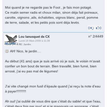
Moi quand je ne regarde pas le Foot , je fais mon potagé.
Ce matin semer radis et choux milan, sinon déja fait poireaux,
carotte, oignons ,ails, échalottes, oignos blanc, persil, pomme
de terre, salade, et les petits pois sont déja levés.
0
0
n° 2/
4449
Lou lanusquet de CX
Lundi 16 Mars 2009 à 11:39
RE: Jardin
AH! Nico, le jardin....
Au début (41 ans) que je suis arrivé où je suis, le voisin m'avait
confier un bon bout de terrain. Bien travaillé, bien fumé, bien
arrosé, j'ai eu pas mal de légumes!
J'ai vite changé mon fusil d'épaule quand j'ai reçu la note d'eau
à payer!!!!!!!!!!
Ah oui! j'ai oublié de vous dire que c'était du sable! et que l'eau,
c'était deux fois par jour! et si je manquais un arrosage, c'était