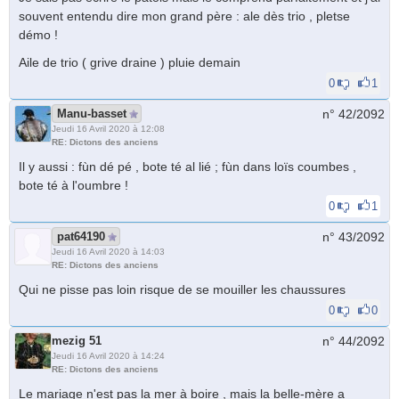
souvent entendu dire mon grand père : ale dès trio , pletse
démo !
Aile de trio ( grive draine ) pluie demain
0
1
Manu-basset
n° 42/
2092
Jeudi 16 Avril 2020 à 12:08
RE: Dictons des anciens
Il y aussi : fùn dé pé , bote té al lié ; fùn dans loïs coumbes ,
bote té à l'oumbre !
0
1
pat64190
n° 43/
2092
Jeudi 16 Avril 2020 à 14:03
RE: Dictons des anciens
Qui ne pisse pas loin risque de se mouiller les chaussures
0
0
mezig 51
n° 44/
2092
Jeudi 16 Avril 2020 à 14:24
RE: Dictons des anciens
Le mariage n'est pas la mer à boire , mais la belle-mère a