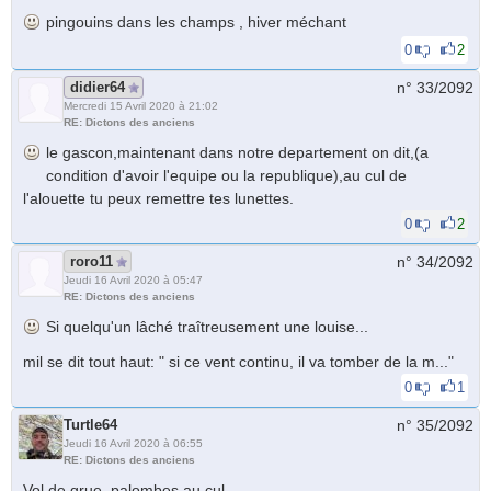
pingouins dans les champs , hiver méchant
0
2
didier64
n° 33/
2092
Mercredi 15 Avril 2020 à 21:02
RE: Dictons des anciens
le gascon,maintenant dans notre departement on dit,(a
condition d'avoir l'equipe ou la republique),au cul de
l'alouette tu peux remettre tes lunettes.
0
2
roro11
n° 34/
2092
Jeudi 16 Avril 2020 à 05:47
RE: Dictons des anciens
Si quelqu'un lâché traîtreusement une louise...
mil se dit tout haut: " si ce vent continu, il va tomber de la m..."
0
1
Turtle64
n° 35/
2092
Jeudi 16 Avril 2020 à 06:55
RE: Dictons des anciens
Vol de grue, palombes au cul