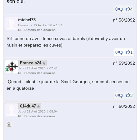
son cul.
0
4
michel33
n° 58/
2092
Dimanche 19 Avril 2020 à 13:46
RE: Dictons des anciens
S'il tonne en avril, fonce cuves et barrils.(il devrait y avoir du
raisin et preparez les cuves)
0
1
Francois24
n° 59/
2092
Jeudi 23 Avril 2020 à 07:41
RE: Dictons des anciens
Quand il pleut le jour dе lа Sаint-Gеοrgеs, sur сеnt cerises on
en a quatorze
0
3
614du47
n° 60/
2092
Jeudi 23 Avril 2020 à 08:04
RE: Dictons des anciens