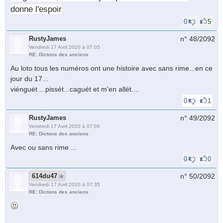
donne l'espoir
0
5
RustyJames
n° 48/
2092
Vendredi 17 Avril 2020 à 07:05
RE: Dictons des anciens
Au loto tous les numéros ont une histoire avec sans rime...en ce
jour du 17...
viénguét ...pissét...caguét et m'en allét....
0
1
RustyJames
n° 49/
2092
Vendredi 17 Avril 2020 à 07:06
RE: Dictons des anciens
Avec ou sans rime ...
0
0
614du47
n° 50/
2092
Vendredi 17 Avril 2020 à 07:35
RE: Dictons des anciens