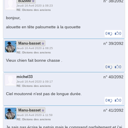
B32000
n° 38/
2092
Jeudi 16 Avril 2020 à 08:23
RE: Dictons des anciens
bonjour,
alouette en tête paloumette à la quouette
0
0
Manu-basset
n° 39/
2092
Jeudi 16 Avril 2020 à 08:25
RE: Dictons des anciens
Vieux chien fait bonne chasse .
0
0
michel33
n° 40/
2092
Jeudi 16 Avril 2020 à 09:17
RE: Dictons des anciens
Ciel moutonné n'est pas de longue durée.
0
0
Manu-basset
n° 41/
2092
Jeudi 16 Avril 2020 à 11:59
RE: Dictons des anciens
Je sais pas écrire le patois mais le comprend parfaitement et j'ai