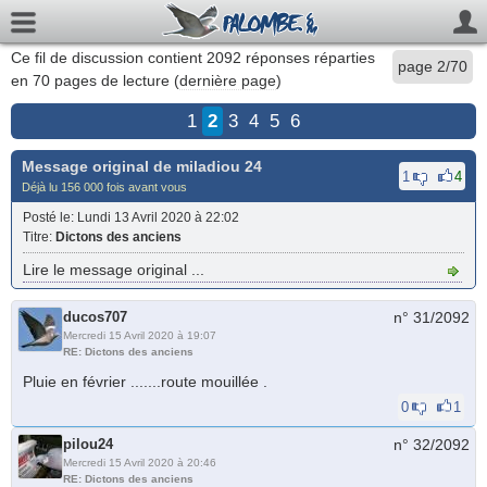
Ce fil de discussion contient
2092
réponses réparties
page 2/70
en 70 pages de lecture (
dernière page
)
1
2
3
4
5
6
Message original de
miladiou 24
1
4
Déjà lu 156 000 fois avant vous
Posté le
: Lundi 13 Avril 2020 à 22:02
Titre
:
Dictons des anciens
Lire le message original ...
ducos707
n° 31/
2092
Mercredi 15 Avril 2020 à 19:07
RE: Dictons des anciens
Pluie en février .......route mouillée .
0
1
pilou24
n° 32/
2092
Mercredi 15 Avril 2020 à 20:46
RE: Dictons des anciens