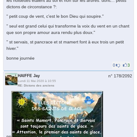
les noisettes étaient au sol et non sur les arbres. donc... petits
dictons de circonstance ?:
" petit coup de vent, c'est le bon Dieu qui soupire."
" seul est grand celui qui transforme la voix du vent en un chant
que son propre amour aura rendu plus doux."
" st servais, st pancrace et st mamert font à eux trois un petit
hiver."
bonne journée
0
3
HAIFFE Jay
n° 178/
2092
Lundi 11 Mai 2020 à 10:55
RE: Dictons des anciens
pp