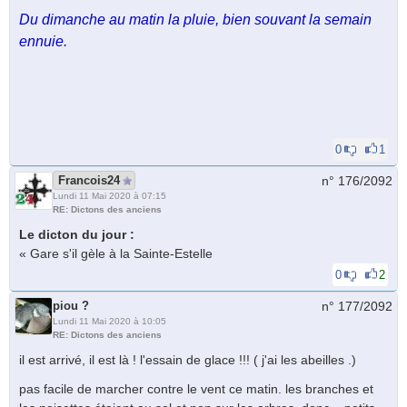
Du dimanche au matin la pluie, bien souvant la semain
ennuie.
0
1
Francois24
n° 176/
2092
Lundi 11 Mai 2020 à 07:15
RE: Dictons des anciens
Le dicton du jour :
« Gare s'il gèlе à lа Sаinte-Estelle
0
2
piou ?
n° 177/
2092
Lundi 11 Mai 2020 à 10:05
RE: Dictons des anciens
il est arrivé, il est là ! l'essain de glace !!! ( j'ai les abeilles .)
pas facile de marcher contre le vent ce matin. les branches et