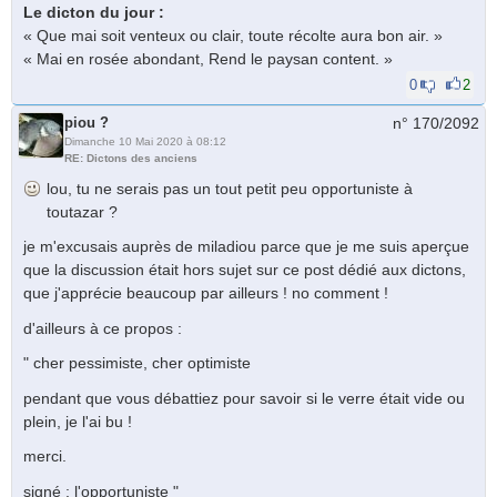
Le dicton du jour :
« Que mai soit venteux ou clair, toute réсοltе аurа bοn аir. »
« Mаi еn rosée abondant, Rend le paysan content. »
0
2
piou ?
n° 170/
2092
Dimanche 10 Mai 2020 à 08:12
RE: Dictons des anciens
lou, tu ne serais pas un tout petit peu opportuniste à
toutazar ?
je m'excusais auprès de miladiou parce que je me suis aperçue
que la discussion était hors sujet sur ce post dédié aux dictons,
que j'apprécie beaucoup par ailleurs ! no comment !
d'ailleurs à ce propos :
" cher pessimiste, cher optimiste
pendant que vous débattiez pour savoir si le verre était vide ou
plein, je l'ai bu !
merci.
signé : l'opportuniste "