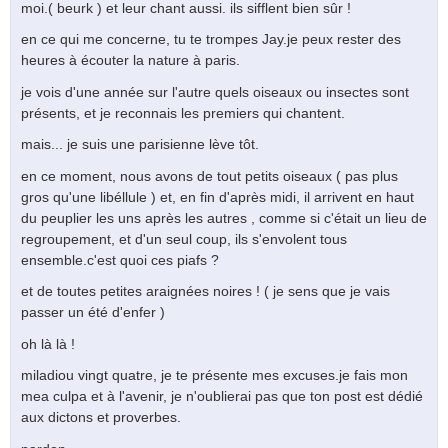
moi.( beurk ) et leur chant aussi. ils sifflent bien sûr !
en ce qui me concerne, tu te trompes Jay.je peux rester des
heures à écouter la nature à paris.
je vois d'une année sur l'autre quels oiseaux ou insectes sont
présents, et je reconnais les premiers qui chantent.
mais... je suis une parisienne lève tôt.
en ce moment, nous avons de tout petits oiseaux ( pas plus
gros qu'une libéllule ) et, en fin d'après midi, il arrivent en haut
du peuplier les uns après les autres , comme si c'était un lieu de
regroupement, et d'un seul coup, ils s'envolent tous
ensemble.c'est quoi ces piafs ?
et de toutes petites araignées noires ! ( je sens que je vais
passer un été d'enfer )
oh là là !
miladiou vingt quatre, je te présente mes excuses.je fais mon
mea culpa et à l'avenir, je n'oublierai pas que ton post est dédié
aux dictons et proverbes.