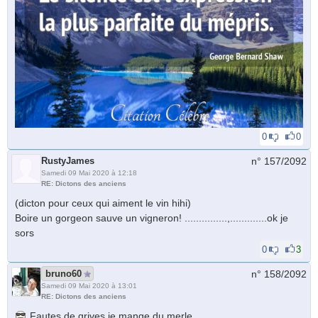
0
0
RustyJames
n° 157/
2092
Samedi 09 Mai 2020 à 12:18
RE: Dictons des anciens
(dicton pour ceux qui aiment le vin hihi)
Boire un gorgeon sauve un vigneron! ...............,.............ok je
sors
0
3
bruno60
n° 158/
2092
Samedi 09 Mai 2020 à 13:01
RE: Dictons des anciens
Fautes de grives je mange du merle.