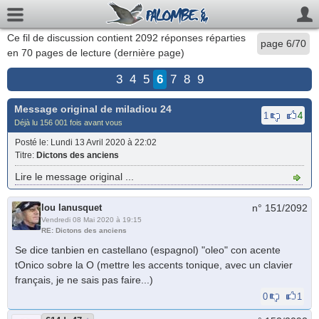
Ce fil de discussion contient
2092
réponses réparties
page 6/70
en 70 pages de lecture (
dernière page
)
3
4
5
6
7
8
9
Message original de
miladiou 24
1
4
Déjà lu 156 001 fois avant vous
Posté le
: Lundi 13 Avril 2020 à 22:02
Titre
:
Dictons des anciens
Lire le message original ...
lou lanusquet
n° 151/
2092
Vendredi 08 Mai 2020 à 19:15
RE: Dictons des anciens
Se dice tanbien en castellano (espagnol) "oleo" con acente
tOnico sobre la O (mettre les accents tonique, avec un clavier
français, je ne sais pas faire...)
0
1