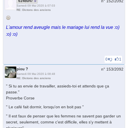
614du47
n° 152/
2092
Samedi 09 Mai 2020 à 07:03
RE: Dictons des anciens
L'amour rend aveugle mais le mariage lui rend la vue :o)
:o) :o)
0
1
piou ?
n° 153/
2092
Samedi 09 Mai 2020 à 08:48
RE: Dictons des anciens
" Si tu as envie de travailler, assieds-toi et attends que ça
passe."
Proverbe Corse
" Le café fait dormir, lorsqu'on en boit pas "
" Il est faux de penser que les femmes ne savent pas garder un
secret, seulement, comme c'est difficile, elles s'y mettent à
plusieurs".