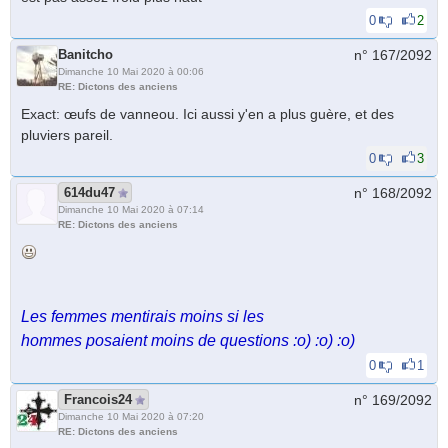
0
2
Banitcho
n° 167/
2092
Dimanche 10 Mai 2020 à 00:06
RE: Dictons des anciens
Exact: œufs de vanneou. Ici aussi y'en a plus guère, et des
pluviers pareil.
0
3
614du47
n° 168/
2092
Dimanche 10 Mai 2020 à 07:14
RE: Dictons des anciens
Les femmes mentirais moins si les
hommes posaient moins de questions :o) :o) :o)
0
1
Francois24
n° 169/
2092
Dimanche 10 Mai 2020 à 07:20
RE: Dictons des anciens