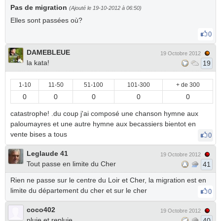
Pas de migration
(Ajouté le 19-10-2012 à 06:50)
Elles sont passées où?
0
DAMEBLEUE
19 Octobre 2012
la kata!
19
1-10
11-50
51-100
101-300
+ de 300
0
0
0
0
0
catastrophe! .du coup j'ai composé une chanson hymne aux
paloumayres et une autre hymne aux becassiers bientot en
vente bises a tous
0
Leglaude 41
19 Octobre 2012
Tout passe en limite du Cher
41
Rien ne passe sur le centre du Loir et Cher, la migration est en
limite du département du cher et sur le cher
0
coco402
19 Octobre 2012
pluie et repluie
40