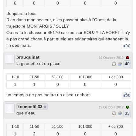
0
0
0
0
0
Bonjours à tous
Rien dans mon secteur, elles passent plus à l'Ouest de la
trajectoire MONTARGIS / SULLY
Ou es-tu le chasseur 45170 car moi sur BOUZY LA FORET il n'y
a pas grand chose à part quelques sédentaires qui attendent la
fin des maïs.
0
brouquinat
19 Octobre 2012
la girouette et en place
40
1-10
11-50
51-100
101-300
+ de 300
1
1
0
0
0
un temps a ne pas mettre un oiseau dehors.
0
trempefil 33
19 Octobre 2012
que d'eau
33
1-10
11-50
51-100
101-300
+ de 300
1
2
0
0
0