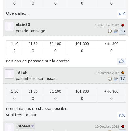
0
0
0
0
0
Que dalle....
0
alain33
19 Octobre 2012
pas de passage
33
1-10
11-50
51-100
101-300
+ de 300
2
0
0
0
0
rien pas de passage sur la chasse
0
-STEF-
19 Octobre 2012
palombiére semussac
17
1-10
11-50
51-100
101-300
+ de 300
0
0
0
0
0
rien pluie pas de chasse possible
vent très fort sud
0
piot40
19 Octobre 2012