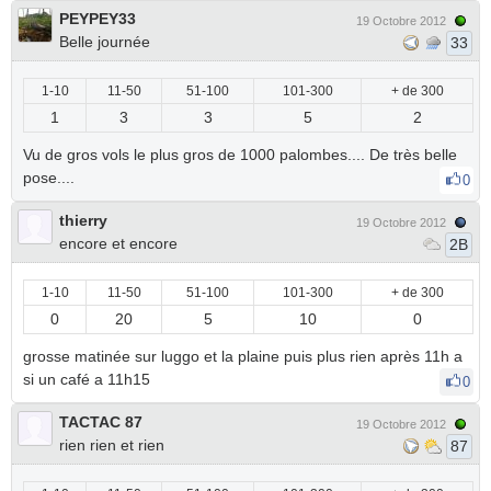
PEYPEY33
19 Octobre 2012
Belle journée
33
1-10
11-50
51-100
101-300
+ de 300
1
3
3
5
2
Vu de gros vols le plus gros de 1000 palombes.... De très belle
pose....
0
thierry
19 Octobre 2012
encore et encore
2B
1-10
11-50
51-100
101-300
+ de 300
0
20
5
10
0
grosse matinée sur luggo et la plaine puis plus rien après 11h a
si un café a 11h15
0
TACTAC 87
19 Octobre 2012
rien rien et rien
87