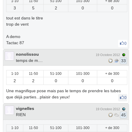
1-10
11-50
51-100
101-300
+ de 300
3
5
2
0
0
tout est dans le titre
trop de vent
A demo
Tactac 87
0
nonolissou
19 Octobre 2012
temps de m....
33
1-10
11-50
51-100
101-300
+ de 300
2
2
0
0
0
Une magnifique pose mais pas le temps de prendre les tubes
que déjà parties...plaisir des yeux!
0
vignelles
19 Octobre 2012
RIEN
45
1-10
11-50
51-100
101-300
+ de 300