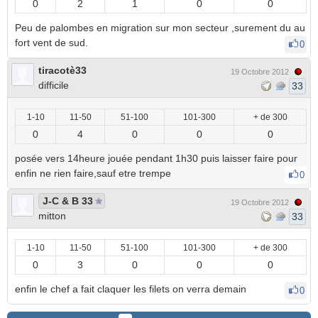
0
2
1
0
0
Peu de palombes en migration sur mon secteur ,surement du au
fort vent de sud.
0
tiracotè33
19 Octobre 2012
difficile
33
1-10
11-50
51-100
101-300
+ de 300
0
4
0
0
0
posée vers 14heure jouée pendant 1h30 puis laisser faire pour
enfin ne rien faire,sauf etre trempe
0
J-C & B 33
19 Octobre 2012
mitton
33
1-10
11-50
51-100
101-300
+ de 300
0
3
0
0
0
enfin le chef a fait claquer les filets on verra demain
0