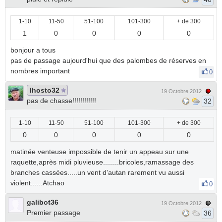
1-10
11-50
51-100
101-300
+ de 300
1
0
0
0
0
bonjour a tous
pas de passage aujourd'hui que des palombes de réserves en
nombres important
0
lhosto32
19 Octobre 2012
pas de chasse!!!!!!!!!!!!
32
1-10
11-50
51-100
101-300
+ de 300
0
0
0
0
0
matinée venteuse impossible de tenir un appeau sur une
raquette,après midi pluvieuse........bricoles,ramassage des
branches cassées.....un vent d'autan rarement vu aussi
violent......Atchao
0
galibot36
19 Octobre 2012
Premier passage
36