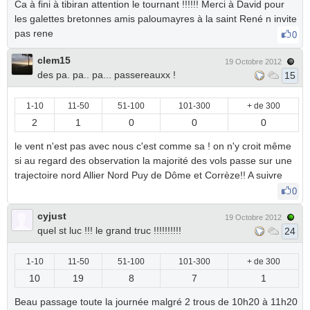
Ca à fini à tibiran attention le tournant !!!!!! Merci à David pour
les galettes bretonnes amis paloumayres à la saint René n invite
pas rene
0
clem15
19 Octobre 2012
des pa. pa.. pa... passereauxx !
15
1-10
11-50
51-100
101-300
+ de 300
2
1
0
0
0
le vent n'est pas avec nous c'est comme sa ! on n'y croit même
si au regard des observation la majorité des vols passe sur une
trajectoire nord Allier Nord Puy de Dôme et Corrèze!! A suivre
0
cyjust
19 Octobre 2012
quel st luc !!! le grand truc !!!!!!!!!!
24
1-10
11-50
51-100
101-300
+ de 300
10
19
8
7
1
Beau passage toute la journée malgré 2 trous de 10h20 à 11h20