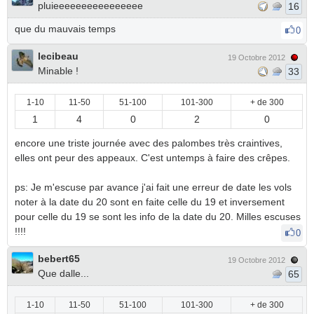
pluieeeeeeeeeeeeeeee
16
que du mauvais temps
0
lecibeau
19 Octobre 2012
Minable !
33
1-10
11-50
51-100
101-300
+ de 300
1
4
0
2
0
encore une triste journée avec des palombes très craintives,
elles ont peur des appeaux. C'est untemps à faire des crêpes.
ps: Je m'escuse par avance j'ai fait une erreur de date les vols
noter à la date du 20 sont en faite celle du 19 et inversement
pour celle du 19 se sont les info de la date du 20. Milles escuses
!!!!
0
bebert65
19 Octobre 2012
Que dalle...
65
1-10
11-50
51-100
101-300
+ de 300