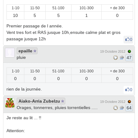
1-10
11-50
51-100
101-300
+ de 300
10
5
5
1
0
Premier passage de l année.
Vent tres fort et RAS jusque 10h,ensuite calme plat et gros
passage jusque 12h
0
epaille
19 Octobre 2012
pluie
47
1-10
11-50
51-100
101-300
+ de 300
0
0
0
0
0
rien de la journée.
0
Aiako-Arria Zubelzu
19 Octobre 2012
Orages, tonnerres, pluies torrentielles .....
64
Je reste au lit ... !!
Attention: