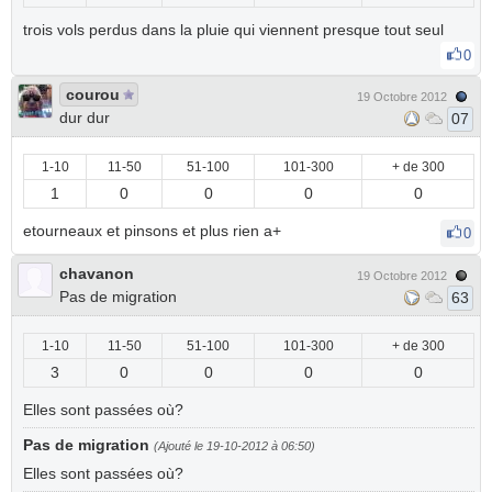
trois vols perdus dans la pluie qui viennent presque tout seul
0
courou
19 Octobre 2012
dur dur
07
1-10
11-50
51-100
101-300
+ de 300
1
0
0
0
0
etourneaux et pinsons et plus rien a+
0
chavanon
19 Octobre 2012
Pas de migration
63
1-10
11-50
51-100
101-300
+ de 300
3
0
0
0
0
Elles sont passées où?
Pas de migration
(Ajouté le 19-10-2012 à 06:50)
Elles sont passées où?