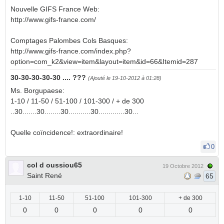
Nouvelle GIFS France Web:
http://www.gifs-france.com/
Comptages Palombes Cols Basques:
http://www.gifs-france.com/index.php?
option=com_k2&view=item&layout=item&id=66&Itemid=287
30-30-30-30-30 .... ???
(Ajouté le 19-10-2012 à 01:28)
Ms. Borgupaese:
1-10 / 11-50 / 51-100 / 101-300 / + de 300
..30.......30........30...........30.............30...
Quelle coïncidence!: extraordinaire!
0
col d oussiou65
19 Octobre 2012
Saint René
65
1-10
11-50
51-100
101-300
+ de 300
0
0
0
0
0