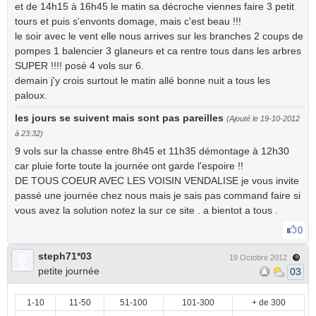
et de 14h15 à 16h45 le matin sa décroche viennes faire 3 petit
tours et puis s'envonts domage, mais c'est beau !!!
le soir avec le vent elle nous arrives sur les branches 2 coups de
pompes 1 balencier 3 glaneurs et ca rentre tous dans les arbres
SUPER !!!! posé 4 vols sur 6.
demain j'y crois surtout le matin allé bonne nuit a tous les
paloux.
les jours se suivent mais sont pas pareilles
(Ajouté le 19-10-2012
à 23:32)
9 vols sur la chasse entre 8h45 et 11h35 démontage à 12h30
car pluie forte toute la journée ont garde l'espoire !!
DE TOUS COEUR AVEC LES VOISIN VENDALISE je vous invite
passé une journée chez nous mais je sais pas command faire si
vous avez la solution notez la sur ce site . a bientot a tous .
0
steph71*03
19 Octobre 2012
petite journée
03
1-10
11-50
51-100
101-300
+ de 300