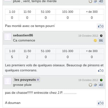
pluie , vent, temps de merde
40
1-10
11-50
51-100
101-300
+ de 300
0
0
0
0
0
Pas monté avec ce temps pourri
0
sebastien86
19 Octobre 2012
Ca commence
86
1-10
11-50
51-100
101-300
+ de 300
5
2
0
0
0
Les premiers vols de quelques oiseaux. Beaucoup de pinsons et
quelques cormorans.
0
les pouyeuts
19 Octobre 2012
grosse pluie
40
pas de chasse!!!!!! entrecote chez J.P. .............
A douman
0