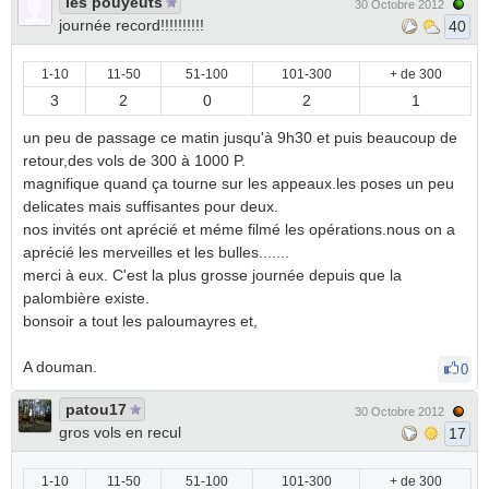
les pouyeuts
30 Octobre 2012
journée record!!!!!!!!!!
40
1-10
11-50
51-100
101-300
+ de 300
3
2
0
2
1
un peu de passage ce matin jusqu'à 9h30 et puis beaucoup de
retour,des vols de 300 à 1000 P.
magnifique quand ça tourne sur les appeaux.les poses un peu
delicates mais suffisantes pour deux.
nos invités ont aprécié et méme filmé les opérations.nous on a
aprécié les merveilles et les bulles.......
merci à eux. C'est la plus grosse journée depuis que la
palombière existe.
bonsoir a tout les paloumayres et,
A douman.
0
patou17
30 Octobre 2012
gros vols en recul
17
1-10
11-50
51-100
101-300
+ de 300