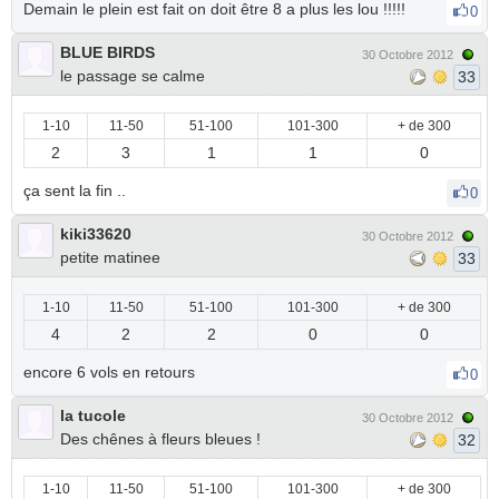
Demain le plein est fait on doit être 8 a plus les lou !!!!!
0
BLUE BIRDS
30 Octobre 2012
le passage se calme
33
1-10
11-50
51-100
101-300
+ de 300
2
3
1
1
0
ça sent la fin ..
0
kiki33620
30 Octobre 2012
petite matinee
33
1-10
11-50
51-100
101-300
+ de 300
4
2
2
0
0
encore 6 vols en retours
0
la tucole
30 Octobre 2012
Des chênes à fleurs bleues !
32
1-10
11-50
51-100
101-300
+ de 300