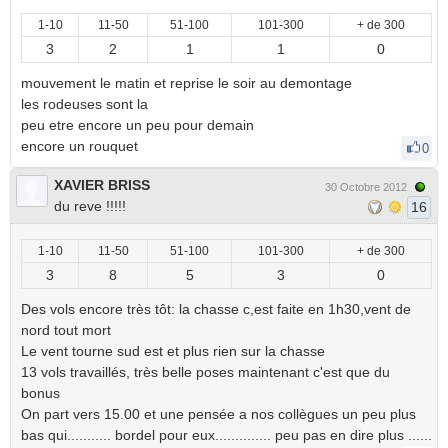
1-10
11-50
51-100
101-300
+ de 300
3
2
1
1
0
mouvement le matin et reprise le soir au demontage
les rodeuses sont la
peu etre encore un peu pour demain
encore un rouquet
0
XAVIER BRISS
30 Octobre 2012
du reve !!!!!
16
1-10
11-50
51-100
101-300
+ de 300
3
8
5
3
0
Des vols encore très tôt: la chasse c,est faite en 1h30,vent de
nord tout mort
Le vent tourne sud est et plus rien sur la chasse
13 vols travaillés, très belle poses maintenant c'est que du
bonus
On part vers 15.00 et une pensée a nos collègues un peu plus
bas qui........... bordel pour eux.............. peu pas en dire plus ......