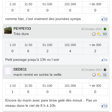
1-10
11-50
51-100
101-300
+ de 300
0
0
0
0
0
comme hier, c'est vraiment des journées sympa
0
PEYPEY33
30 Octobre 2012
Très dure
33
1-10
11-50
51-100
101-300
+ de 300
0
6
2
4
2
Petit passage jusqu'à 13h vu l soir
0
DEDE11
30 Octobre 2012
marin rentré en soirée la veille
11
1-10
11-50
51-100
101-300
+ de 300
1
0
0
0
0
Encore du marin avec pare brise gelé dès minuit... Pas un
oiseau dans le ciel de 8 h à 10h.
0