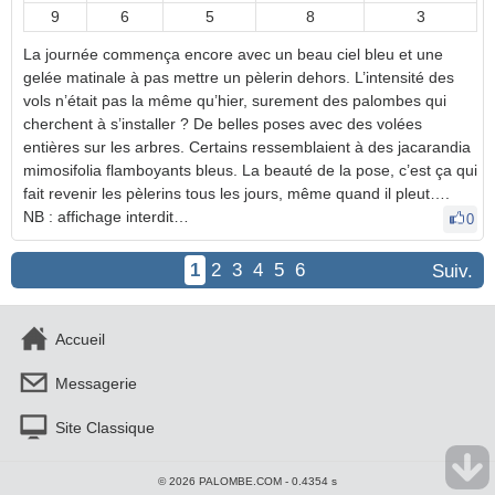
9
6
5
8
3
La journée commença encore avec un beau ciel bleu et une
gelée matinale à pas mettre un pèlerin dehors. L’intensité des
vols n’était pas la même qu’hier, surement des palombes qui
cherchent à s’installer ? De belles poses avec des volées
entières sur les arbres. Certains ressemblaient à des jacarandia
mimosifolia flamboyants bleus. La beauté de la pose, c’est ça qui
fait revenir les pèlerins tous les jours, même quand il pleut….
NB : affichage interdit…
0
1
2
3
4
5
6
Suiv.
Accueil
Messagerie
Site Classique
© 2026 PALOMBE.COM - 0.4354 s