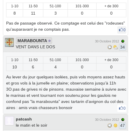
1-10
11-50
51-100
101-300
+ de 300
8
11
3
0
0
Pas de passage observé. Ce comptage est celui des "rodeuses"
qu'auparavant je ne comptais pas.
0
MARABOUNTA
30 Octobre 2012
VENT DANS LE DOS
34
1-10
11-50
51-100
101-300
+ de 300
10
6
4
0
0
Au lever du jour quelques isolées, puis vols moyens assez hauts
et gros vols à la jumelle en plaine; observations jusqu'à 11h
3O.pas de grives ni de pinsons. mauvaise semaine à suivre avec
le marinas et vent tournant non soutenu;pour les gaulois ne
confond pas "la marabounta" avec tartarin d'avignon du col des
aires : amis vrais chasseurs bonsoir
0
patcash
30 Octobre 2012
le matin et le soir
47