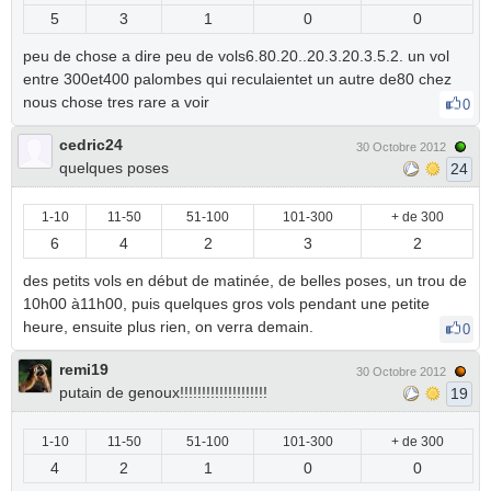
5
3
1
0
0
peu de chose a dire peu de vols6.80.20..20.3.20.3.5.2. un vol
entre 300et400 palombes qui reculaientet un autre de80 chez
nous chose tres rare a voir
0
cedric24
30 Octobre 2012
quelques poses
24
1-10
11-50
51-100
101-300
+ de 300
6
4
2
3
2
des petits vols en début de matinée, de belles poses, un trou de
10h00 à11h00, puis quelques gros vols pendant une petite
heure, ensuite plus rien, on verra demain.
0
remi19
30 Octobre 2012
putain de genoux!!!!!!!!!!!!!!!!!!!!
19
1-10
11-50
51-100
101-300
+ de 300
4
2
1
0
0