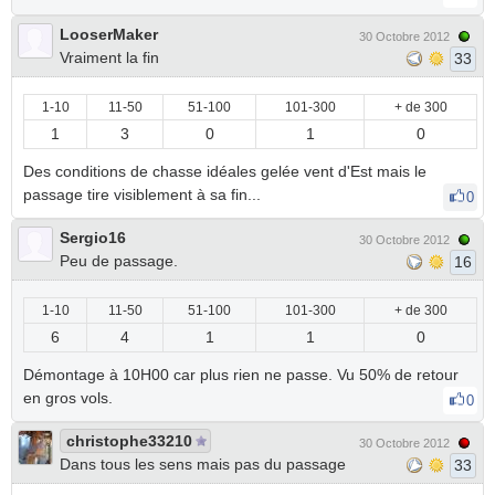
LooserMaker
30 Octobre 2012
Vraiment la fin
33
1-10
11-50
51-100
101-300
+ de 300
1
3
0
1
0
Des conditions de chasse idéales gelée vent d'Est mais le
passage tire visiblement à sa fin...
0
Sergio16
30 Octobre 2012
Peu de passage.
16
1-10
11-50
51-100
101-300
+ de 300
6
4
1
1
0
Démontage à 10H00 car plus rien ne passe. Vu 50% de retour
en gros vols.
0
christophe33210
30 Octobre 2012
Dans tous les sens mais pas du passage
33