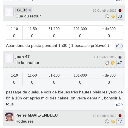
GL33
30 Octobre 2012
Que du retour
33
1-10
11-50
51-100
101-300
+ de 300
0
0
0
0
0
Abandons du poste pendant 1h30 ( 1 bécasse préleveé )
0
joan 47
30 Octobre 2012
de la hauteur
47
1-10
11-50
51-100
101-300
+ de 300
0
0
0
0
0
passage de quelque vols de bleues très hautes plein les yeux de
8h à 10h cet après midi très calme .on verra demain , bonsoir à
tous
0
Pierre MAVIE-ENBLEU
30 Octobre 2012
Rodeuses
47