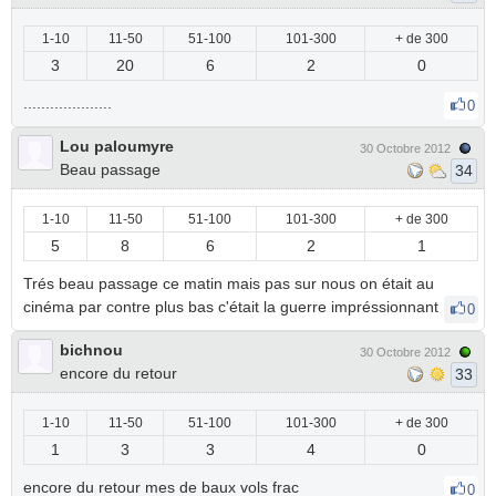
1-10
11-50
51-100
101-300
+ de 300
3
20
6
2
0
....................
0
Lou paloumyre
30 Octobre 2012
Beau passage
34
1-10
11-50
51-100
101-300
+ de 300
5
8
6
2
1
Trés beau passage ce matin mais pas sur nous on était au
cinéma par contre plus bas c'était la guerre impréssionnant
0
bichnou
30 Octobre 2012
encore du retour
33
1-10
11-50
51-100
101-300
+ de 300
1
3
3
4
0
encore du retour mes de baux vols frac
0