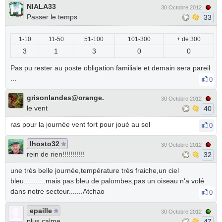
NIALA33
30 Octobre 2012
Passer le temps
33
1-10
11-50
51-100
101-300
+ de 300
3
1
3
0
0
Pas pu rester au poste obligation familiale et demain sera pareil
...
0
grisonlandes@orange.
30 Octobre 2012
le vent
40
ras pour la journée vent fort pour joué au sol
0
lhosto32
30 Octobre 2012
rein de rien!!!!!!!!!!!
32
une très belle journée,température très fraiche,un ciel
bleu...........mais pas bleu de palombes,pas un oiseau n'a volé
dans notre secteur.......Atchao
0
epaille
30 Octobre 2012
plus calme
47