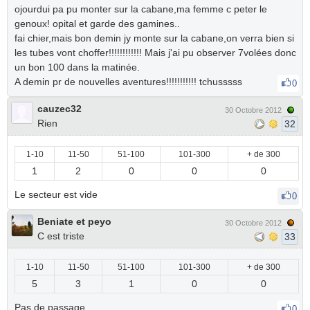
ojourdui pa pu monter sur la cabane,ma femme c peter le
genoux! opital et garde des gamines..
fai chier,mais bon demin jy monte sur la cabane,on verra bien si
les tubes vont choffer!!!!!!!!!!!! Mais j'ai pu observer 7volées donc
un bon 100 dans la matinée.
A demin pr de nouvelles aventures!!!!!!!!!!! tchusssss
0
cauzec32
30 Octobre 2012
Rien
32
1-10
11-50
51-100
101-300
+ de 300
1
2
0
0
0
Le secteur est vide
0
Beniate et peyo
30 Octobre 2012
C est triste
33
1-10
11-50
51-100
101-300
+ de 300
5
3
1
0
0
Pas de passage
0