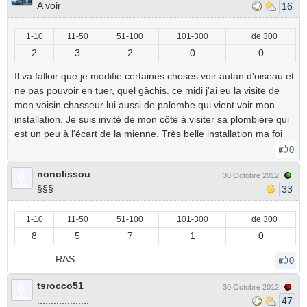
A voir
16
1-10
11-50
51-100
101-300
+ de 300
2
3
2
0
0
Il va falloir que je modifie certaines choses voir autan d'oiseau et
ne pas pouvoir en tuer, quel gâchis. ce midi j'ai eu la visite de
mon voisin chasseur lui aussi de palombe qui vient voir mon
installation. Je suis invité de mon côté à visiter sa plombière qui
est un peu à l'écart de la mienne. Très belle installation ma foi
0
nonolissou
30 Octobre 2012
§§§
33
1-10
11-50
51-100
101-300
+ de 300
8
5
7
1
0
...............RAS
0
tsrocco51
30 Octobre 2012
...................
47