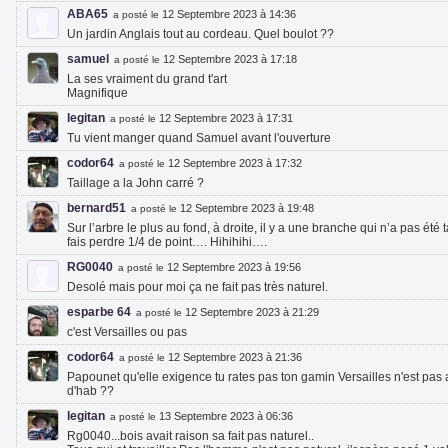
ABA65
12 Septembre 2023 à 14:36
a posté le
Un jardin Anglais tout au cordeau. Quel boulot ??
samuel
12 Septembre 2023 à 17:18
a posté le
La ses vraiment du grand t'art
Magnifique
legitan
12 Septembre 2023 à 17:31
a posté le
Tu vient manger quand Samuel avant l'ouverture
codor64
12 Septembre 2023 à 17:32
a posté le
Taillage a la John carré ?
bernard51
12 Septembre 2023 à 19:48
a posté le
Sur l’arbre le plus au fond, à droite, il y a une branche qui n’a pas ét
fais perdre 1/4 de point…. Hihihihi….
RG0040
12 Septembre 2023 à 19:56
a posté le
Desolé mais pour moi ça ne fait pas très naturel.
esparbe 64
12 Septembre 2023 à 21:29
a posté le
c'est Versailles ou pas
codor64
12 Septembre 2023 à 21:36
a posté le
Papounet qu'elle exigence tu rates pas ton gamin Versailles n'est pas 
d'hab ??
legitan
13 Septembre 2023 à 06:36
a posté le
Rg0040...bois avait raison sa fait pas naturel..