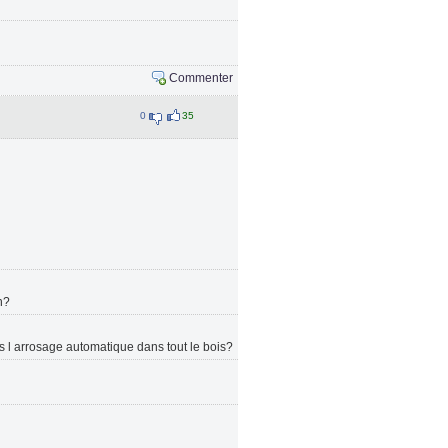
Commenter
0
35
n?
s l arrosage automatique dans tout le bois?