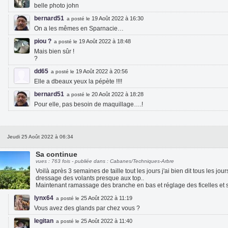
belle photo john
bernard51
19 Août 2022 à 16:30
a posté le
On a les mêmes en Sparnacie…
piou ?
19 Août 2022 à 18:48
a posté le
Mais bien sûr !
?
dd65
19 Août 2022 à 20:56
a posté le
Elle a dbeaux yeux la pépète !!!!
bernard51
20 Août 2022 à 18:28
a posté le
Pour elle, pas besoin de maquillage….!
Jeudi 25 Août 2022 à 06:34
Sa continue
vues : 763 fois - publiée dans : Cabanes/Techniques-Arbre
Voilà après 3 semaines de taille tout les jours j'ai bien dit tous les jour
dressage des volants presque aux top..
Maintenant ramassage des branche en bas et réglage des ficelles et s
lynx64
25 Août 2022 à 11:19
a posté le
Vous avez des glands par chez vous ?
legitan
25 Août 2022 à 11:40
a posté le