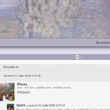
Se conn
1
2
Envoyée le...
Vendredi 31 Juillet 2026 à 05:38
Photo
vues : 477 fois - publiée dans : Insolites-Toutes
Pompiers
tino33
31 Juillet 2026 à 07:16
a posté le