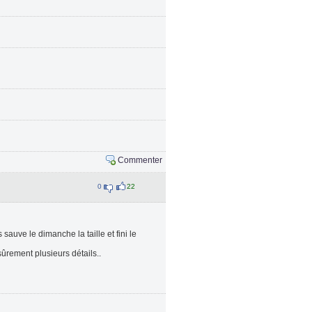
Commenter
0
22
s sauve le dimanche la taille et fini le
ûrement plusieurs détails..