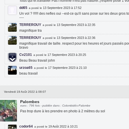
Tous qui et travailler Pas l'homme n'est pas naturel..j'espère posé 1 vo
dd65
13 Septembre 2023 à 17:52
a posté le
Un vol ? !!!!!! des nefles oui --est-ce qu'il sans pose sur les deux gro
----
TERREROUY
13 Septembre 2023 à 22:35
a posté le
magnifique tra
TERREROUY
13 Septembre 2023 à 22:36
a posté le
magnifique travail de taille. respect pour les heures et jours passés pou
bravo
Cv2101
17 Septembre 2023 à 20:25
a posté le
Beau Beau travail john
urzoa65
17 Septembre 2023 à 21:10
a posté le
beau travail
Vendredi 19 Août 2022 à 08:07
Palombes
vues : 796 fois - publiée dans : Colombidés-Palombe
Pas trop dure à les prendre en photo à 2 mètres du sol
codor64
19 Août 2022 à 10:21
a posté le