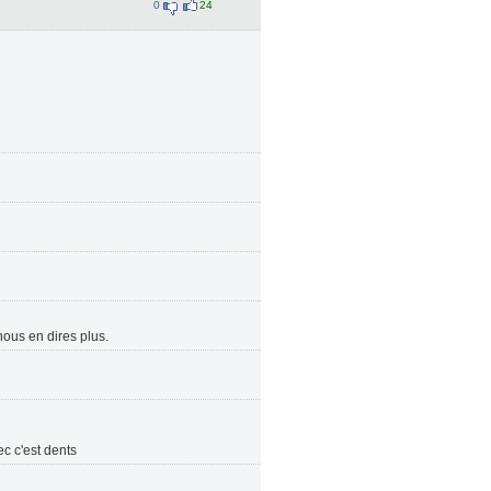
0
24
 nous en dires plus.
ec c'est dents