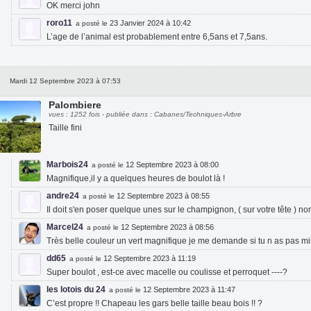
OK merci john
roro11
23 Janvier 2024 à 10:42
a posté le
L’age de l’animal est probablement entre 6,5ans et 7,5ans.
Mardi 12 Septembre 2023 à 07:53
Palombiere
vues : 1252 fois - publiée dans : Cabanes/Techniques-Arbre
Taille fini
Marbois24
12 Septembre 2023 à 08:00
a posté le
Magnifique,il y a quelques heures de boulot là !
andre24
12 Septembre 2023 à 08:55
a posté le
Il doit s'en poser quelque unes sur le champignon, ( sur votre tête ) no
Marcel24
12 Septembre 2023 à 08:56
a posté le
Très belle couleur un vert magnifique je me demande si tu n as pas mi
dd65
12 Septembre 2023 à 11:19
a posté le
Super boulot , est-ce avec macelle ou coulisse et perroquet ----?
les lotois du 24
12 Septembre 2023 à 11:47
a posté le
C’est propre !! Chapeau les gars belle taille beau bois !! ?