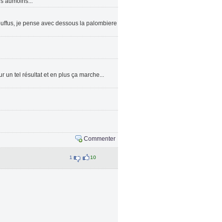
ls aumoins...
s touffus, je pense avec dessous la palombiere
r un tel résultat et en plus ça marche...
Commenter
1
10