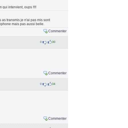
qui intervient, oups !!!!
 as transmis je n'ai pas mis sont
léphone mais pas aussi belle.
Commenter
0
30
Commenter
0
34
Commenter