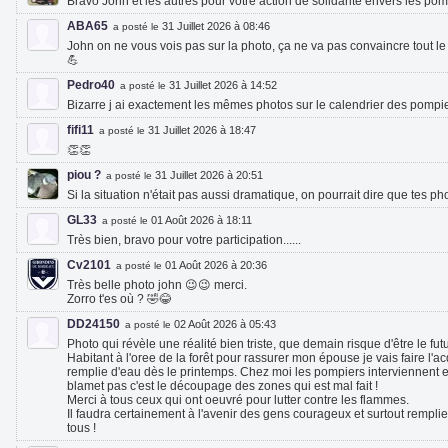
Bravo John et les autres pour votre action de solidarité envers les pom
ABA65
31 Juillet 2026 à 08:46
a posté le
John on ne vous vois pas sur la photo, ça ne va pas convaincre tout l
💪
Pedro40
31 Juillet 2026 à 14:52
a posté le
Bizarre j ai exactement les mêmes photos sur le calendrier des pompie
fifi11
31 Juillet 2026 à 18:47
a posté le
👏👏
piou ?
31 Juillet 2026 à 20:51
a posté le
Si la situation n'était pas aussi dramatique, on pourrait dire que tes ph
GL33
01 Août 2026 à 18:11
a posté le
Très bien, bravo pour votre participation......
Cv2101
01 Août 2026 à 20:36
a posté le
Très belle photo john 😉😉 merci.
Zorro t'es où ? 🤣😂
DD24150
02 Août 2026 à 05:43
a posté le
Photo qui révèle une réalité bien triste, que demain risque d'être le fut
Habitant à l'oree de la forêt pour rassurer mon épouse je vais faire l'ac
remplie d'eau dès le printemps. Chez moi les pompiers interviennent en
blamet pas c'est le découpage des zones qui est mal fait !
Merci à tous ceux qui ont oeuvré pour lutter contre les flammes.
Il faudra certainement à l'avenir des gens courageux et surtout rempl
tous !