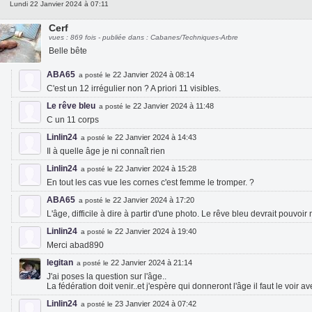
Lundi 22 Janvier 2024 à 07:11
Cerf
vues : 869 fois - publiée dans : Cabanes/Techniques-Arbre
Belle bête
ABA65
22 Janvier 2024 à 08:14
a posté le
C'est un 12 irrégulier non ? A priori 11 visibles.
Le rêve bleu
22 Janvier 2024 à 11:48
a posté le
C un 11 corps
Linlin24
22 Janvier 2024 à 14:43
a posté le
Il à quelle âge je ni connaît rien
Linlin24
22 Janvier 2024 à 15:28
a posté le
En tout les cas vue les cornes c'est femme le tromper. ?
ABA65
22 Janvier 2024 à 17:20
a posté le
L'âge, difficile à dire à partir d'une photo. Le rêve bleu devrait pouvoir
Linlin24
22 Janvier 2024 à 19:40
a posté le
Merci abad890
legitan
22 Janvier 2024 à 21:14
a posté le
J'ai poses la question sur l'âge..
La fédération doit venir..et j'espère qui donneront l'âge il faut le voir av
Linlin24
23 Janvier 2024 à 07:42
a posté le