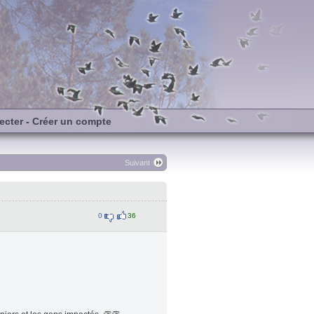
ecter
-
Créer un compte
Suivant
0
36