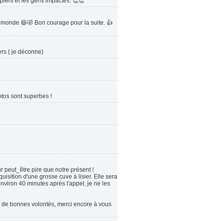
piers et les gens impactés. 👏👏
e monde 😆🤣 Bon courage pour la suite. 👍
rs ( je déconne)
otos sont superbes !
ur peut_être pire que notre présent !
quisition d'une grosse cuve à lisier. Elle sera
viron 40 minutes après l'appel, je ne les
ie de bonnes volontés, merci encore à vous