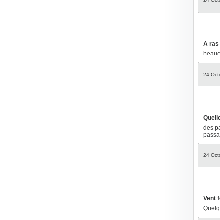
24 Oct
A ras
beauco
24 Oct
Quelle
des pa
passag
24 Oct
Vent f
Quelqu