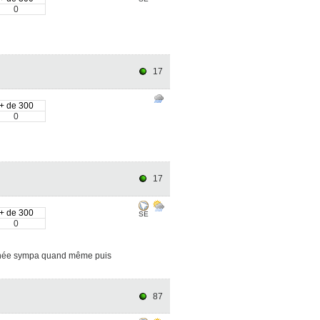
0
17
+ de 300
0
17
+ de 300
SE
0
atinée sympa quand même puis
87