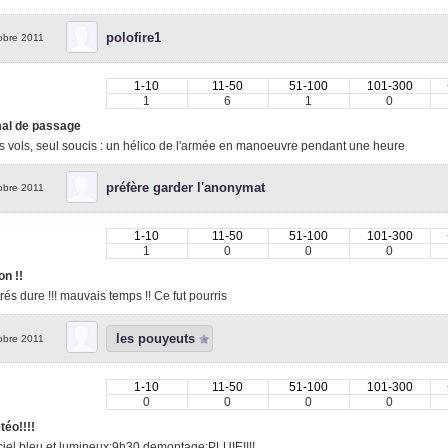
polofire1
obre 2011
1-10
11-50
51-100
101-300
1
6
1
0
al de passage
is vols, seul soucis : un hélico de l'armée en manoeuvre pendant une heure
préfère garder l'anonymat
obre 2011
1-10
11-50
51-100
101-300
1
0
0
0
n !!
rés dure !!! mauvais temps !! Ce fut pourris
les pouyeuts
obre 2011
1-10
11-50
51-100
101-300
0
0
0
0
éo!!!!
iel bleu et lumineux;9h30 demontage;PLUIE!!!!