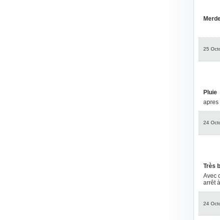
Merd
25 Oct
Pluie
apres 
24 Oct
Très 
Avec c
arrêt 
24 Oct