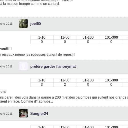
r à la maison trempe comme un canard.
joel65
obre 2011
1-10
11-50
51-100
101-300
0
0
0
0
ant!!!!!
 oiseaux,même les rodeuses étaient de repos!!!!
préfère garder l'anonymat
obre 2011
1-10
11-50
51-100
101-300
3
2
0
0
vent
rs pareil, des vols dans la ganne a 200 m et des palombes qui evitent nos grands a
ient en face. Comme d'habitude...
Sangier24
obre 2011
1-10
11-50
51-100
101-300