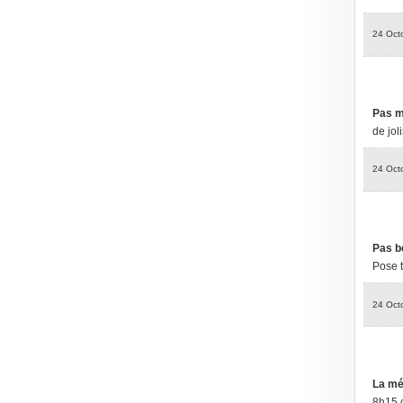
24 Oct
Pas m
de jol
24 Oct
Pas bo
Pose t
24 Oct
La mét
8h15 c