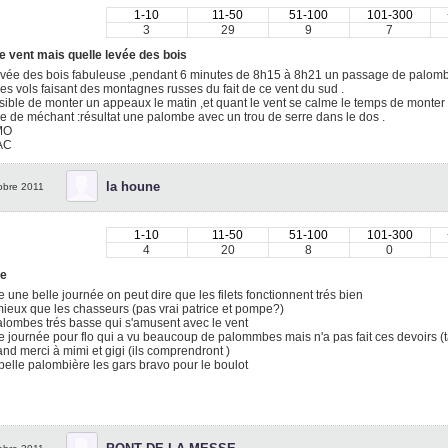
1-10
11-50
51-100
101-300
3
29
9
7
e vent mais quelle levée des bois
vée des bois fabuleuse ,pendant 6 minutes de 8h15 à 8h21 un passage de palombe
es vols faisant des montagnes russes du fait de ce vent du sud .
ible de monter un appeaux le matin ,et quant le vent se calme le temps de monte
e de méchant :résultat une palombe avec un trou de serre dans le dos .
MO
AC
la houne
obre 2011
1-10
11-50
51-100
101-300
4
20
8
0
e
 une belle journée on peut dire que les filets fonctionnent trés bien
ieux que les chasseurs (pas vrai patrice et pompe?)
lombes trés basse qui s'amusent avec le vent
 journée pour flo qui a vu beaucoup de palommbes mais n'a pas fait ces devoirs (ta
nd merci à mimi et gigi (ils comprendront )
elle palombière les gars bravo pour le boulot