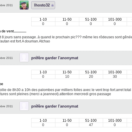
lhosto32
obre 2011
1-10
11-50
51-100
101-300
0
0
0
0
de vent..............
t 8 jours sans passage..à quand le prochain pic??? même les rôdeuses sont gênée
'autan est fort.A douman.Atchao
préfère garder l'anonymat
obre 2011
1-10
11-50
51-100
101-300
0
10
20
30
be
follie de 8h30 a 10h des palombes par milliers folles avec le vent trop fort.arret tota
ltures sont pleines (merci a jeanneot).attention mercredi gros passage
préfère garder l'anonymat
obre 2011
1-10
11-50
51-100
101-300
0
0
47
0