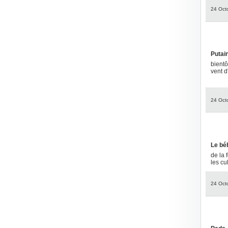
24 Oct
Putain 
bientô
vent d
24 Oct
Le bé
de la 
les cu
24 Oct