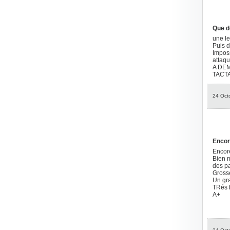
Que d
une le
Puis d
Imposs
attaqu
A DE
TACT
24 Oct
Encor
Encore
Bien m
des pa
Grosse
Un gra
TRés b
A+