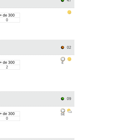
47
+ de 300
0
02
+ de 300
E
2
09
+ de 300
SE
0