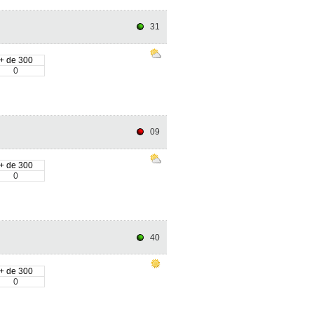
31
+ de 300
0
09
+ de 300
0
40
+ de 300
0