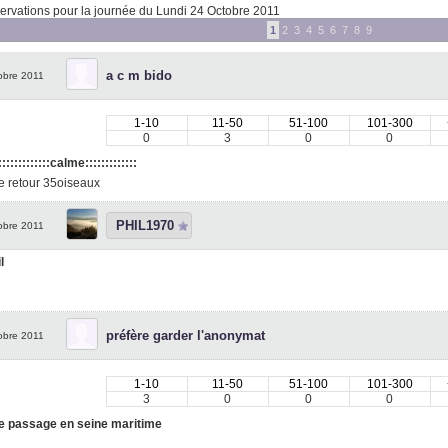
rvations pour la journée du Lundi 24 Octobre 2011
1
2
3
4
5
6
7
8
9
a c m bido
obre 2011
1-10
11-50
51-100
101-300
0
3
0
0
::::::::::::::calme:::::::::::::
e retour 35oiseaux
PHIL1970
obre 2011
l
l
préfère garder l'anonymat
obre 2011
1-10
11-50
51-100
101-300
3
0
0
0
e passage en seine maritime