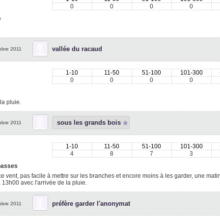
0
0
0
0
e
vallée du racaud
obre 2011
1-10
11-50
51-100
101-300
0
0
0
0
la pluie.
sous les grands bois
obre 2011
1-10
11-50
51-100
101-300
4
8
7
3
basses
e vent, pas facile à mettre sur les branches et encore moins à les garder, une m
à 13h00 avec l'arrivée de la pluie.
préfère garder l'anonymat
obre 2011