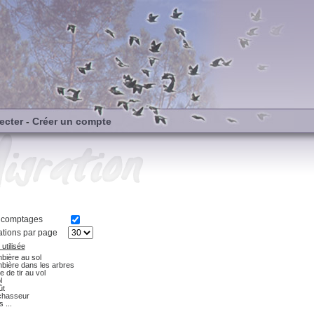
ecter
-
Créer un compte
s comptages
tions par page
utilisée
bière au sol
bière dans les arbres
e de tir au vol
l
ût
chasseur
 ...