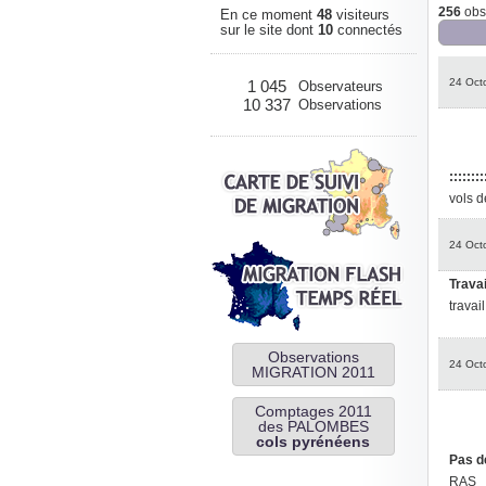
256
obse
En ce moment
48
visiteurs
sur le site dont
10
connectés
24 Oct
1 045
Observateurs
10 337
Observations
:::::::
vols d
24 Oct
Travai
travai
Observations
24 Oct
MIGRATION 2011
Comptages 2011
des PALOMBES
cols pyrénéens
Pas d
RAS