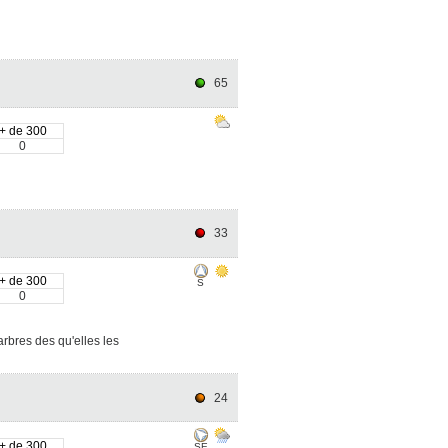
65
+ de 300
0
33
+ de 300
S
0
rbres des qu'elles les
24
+ de 300
SE