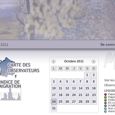
Se conn
 2011
Octobre 2011
L
M
M
J
V
S
D
1
2
Voir le
3
4
5
6
7
8
9
Observa
10
11
12
13
14
15
16
Légende 
Palom
17
18
19
20
21
22
23
Palom
Pylôn
24
25
26
27
28
29
30
En co
A l'aff
31
Non 
Autres