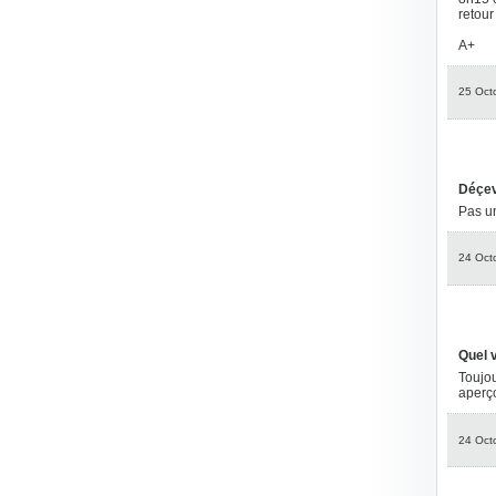
retou
A+
25 Oct
Déçev
Pas un
24 Oct
Quel 
Toujou
aperço
24 Oct