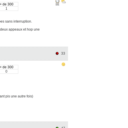
+ de 300
SE
1
s sans interruption.
r deux appeaux et hop une
33
+ de 300
0
nt pis une autre fois)