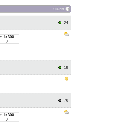
Suivant
24
+ de 300
0
19
76
+ de 300
0