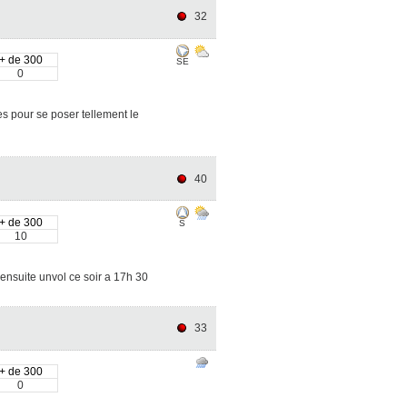
32
+ de 300
SE
0
s pour se poser tellement le
40
+ de 300
S
10
l ensuite unvol ce soir a 17h 30
33
+ de 300
0